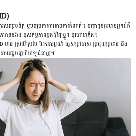
D​)
​សម្រេច​ចិត្ត ឬ​បញ្ចប់​ការងារ​តាម​ការ​កំណត់។ បញ្ហា​​ធ្ងន់ធ្ងរ​មាន​អ្នក​ជំងឺ​
មភាព​​ខ្លួនឯង ឬ​សកម្មភាព​អ្នក​ជុំវិញ​ខ្លួន ឬ​ហៅ​ថា​ភ្លឹក។
D​ មាន ​ស្រមើស្រមៃ ​បែក​អារម្មណ៍ ​ធ្វេសប្រហែស ​ប្រថុយប្រថាន​ និង​
ថ្នាំតាមវេជ្ជបញ្ជា​ពីពេទ្យ​ជំនាញ។