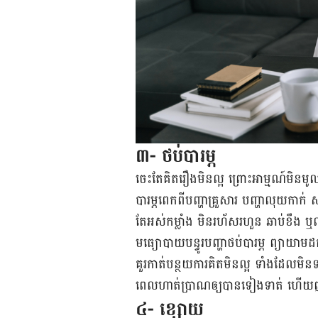
៣- ថប់បារម្ភ
ចេះ​តែ​គិត​រឿង​មិន​ល្អ ព្រោះ​អាម្មណ៍​មិន​ម
បារម្ភ​ពេក​ពី​បញ្ហា​​គ្រួសារ ​បញ្ហា​លុយកាក
តែ​អស់​កម្លាំង មិន​រហ័សរហួន​ ឆាប់ខឹង ឬ​ឈ
មធ្យោបាយ​​បន្ធូរ​​បញ្ហា​ថប់​បារម្ភ​ ព្យាយា
គួរ​កាត់​បន្ថយ​ការ​គិត​មិនល្អ ទាំង​ដែល​មិនទ
ពេល​ហាត់ប្រាណ​ឲ្យ​បាន​ទៀងទាត់ ​ហើយ​​
៤- ខ្សោយ