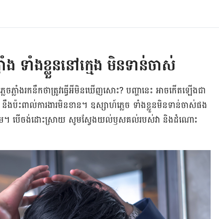
ំង ទាំង​ខ្លួន​នៅ​ក្មេង មិន​ទាន់​ចាស់
ា​ភ្លេចភ្លាំង​រក​នឹក​ថា​ត្រូវ​ធ្វើ​អី​មិន​ឃើញ​សោះ? បញ្ហានេះ អាច​កើត​ឡើង​ជា​
ច) នឹង​ប៉ះពាល់​ការងារ​មិន​ខាន។ ឧស្សាហ៍​ភ្លេច ទាំង​ខ្លួន​មិន​ទាន់​ចាស់​ផង​
រោម។ បើ​ចង់​ដោះ​ស្រាយ សូម​ស្វែង​យល់​ឫសគល់​របស់​វា និង​ដំណោះ​