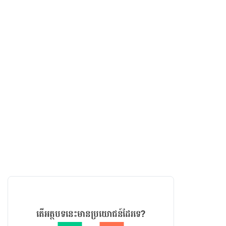
តើអត្ថបទនេះមានប្រយោជន៍ដែរទេ?