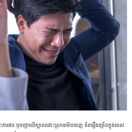
រោះ​​ការងារ ឬ​បញ្ហា​ឈឺ​ក្បាល​ដោះស្រាយ​មិន​ចេញ ​គិត​រឿង​ច្រើន​ក្នុង​ពេល​