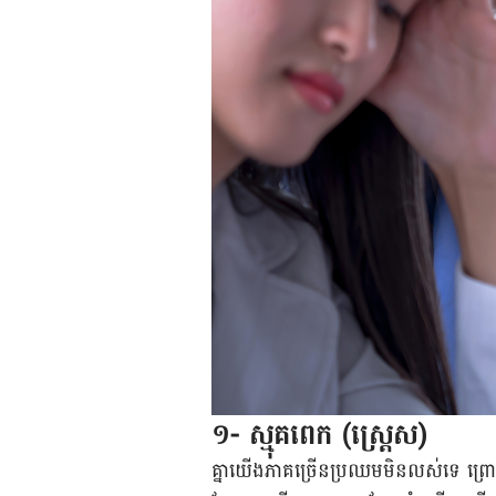
១- ស្មុគពេក (ស្ត្រេស)
គ្នា​​យើង​​ភាគ​ច្រើន​ប្រឈម​​មិន​​លស់​​ទេ ព្