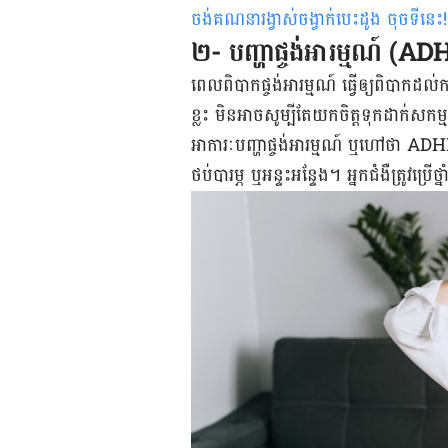
ចង់គណនារង្វាស់ចង្វាក់បេះដូង ចុចទីនេះ
!
២- បញ្ហាផ្ចង់អារម្មណ៍ (ADH
ពេល​ពិបាក​ផ្ចង់​អារម្មណ៍ ធ្វើឲ្យពិបាក​ដល់​ការ
ខ្លះ មិន​អាច​សូម្បី​តែ​យក​ចិត្តទុក​ដាក់​សកម្
អាការៈ​​បញ្ហា​ផ្ចង់អារម្មណ៍ ឬ​ហៅ​ថា ADH
ថប់​បារម្ភ ឬអន្ទះអន្ទែង។ អ្នក​ជំងឺ​ត្រូវប្រើ​