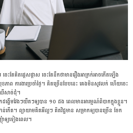
ូល ចេះ​តែ​គិត​ផ្ដេសផ្ដាស​ ចេះ​តែ​នឹក​ថាមាន​រឿង​អាក្រក់​អាច​កើត​ឡើង
់ សុខភាព ​ការងារ​ប្រចាំថ្ងៃ។ គិត​ច្រើន​បែប​នេះ គេង​មិន​សូវ​លក់ ហើយ​ចេះ​
ឺ​​សាច់ដុំ។
ម​​ដក​ដង្ហើម​វែងៗយឺតៗឲ្យ​បាន ​១០ ដង ពេល​មាន​អារម្មណ៍​ពិបាក​ក្នុង​ខ្លួន​។
ាន់​កើត។ ព្យាយាម​គិត​អី​ល្អៗ គិត​វិជ្ជមាន​ សម្រាក​ឲ្យ​បាន​ច្រើន ​ចែក​
ញុំាឲ្យ​ទៀង​ពេល។