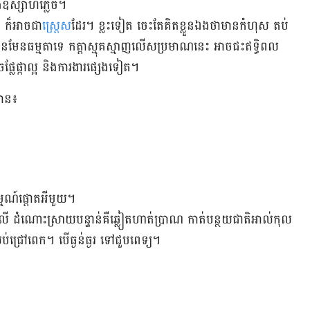
ឧស្សាហ៍​​ភ្លេច​​។
់ ក៏​​អាច​ជា​
ស្ត្រេស​
ដែរ។ ខ្លះ​ទៀត ចេះ​តែ​គិត​ខ្លួន​ឯង​ថាមាន​កំហុស តប់​
។ មិន​មែន​​ធម្មតា​ទេ កត្តាស្មុគស្មាញ​លើស​ប្រមាណ​នេះ អាច​ជះឥទ្ធិពល​
​ផ្លែ​ផ្កា​ល្អ និង​ការងារ​ផ្សេងទៀត។
 មាន៖
្មណ៍​​ផ្ដោត​អី​មួយ។
ង​លើ ដំណោះស្រាយ​បន្ទាន់​គឺឆ្លៀត​​ហាត់​ប្រាណ កាត់​បន្ថយ​ជាតិ​អាល់កុល ​
់​ជ្រៅ​ពេក។ បើ​ធ្ងន់​ធ្ងរ ទៅជួប​ពេទ្យ​​។