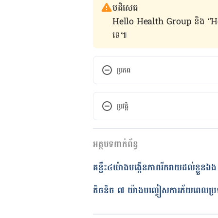
បដិសេធ
Hello Health Group និង “Hello គ្រ
ទេ៕
ប្រភព
Why Do I Waste So Much Time.
time#1
. Accessed June 8, 2017
ប្រវត្តិ
កំណែ​ប្រែបច្ចុប្បន្ន
អត្ថបទពាក់ព័ន្ធ
26/01/2023
អត្ថបទ​ដោយ 
Khlaut Rithy
គន្លឹះ៤យ៉ាងបង្កើនភាពរីករាយដល់ខ្លួនឯង ទោះនៅតែម្នាក់ឯងក៏
ត្រួតពិនិត្យដោយ 
វេជ្ជ. ចាន់ ស៊ីណេ
បច្ចុប្បន្នភាពដោយ៖ 
ទូច សុខា
តិចនិច ៧ យ៉ាងបញ្ចៀសការភ័យពេលប្