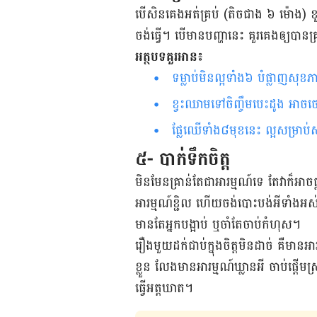
បើសិនគេងអត់គ្រប់ (តិចជាង ៦ ម៉ោង) ខួរ
ចង់ធ្វើ។ បើមានបញ្ហានេះ គួរគេងឲ្យបានគ្
អត្ថបទគួរអាន៖
ទម្លាប់​មិន​ល្អ​ទាំង​៦​ បំផ្លាញ​សុខភាព​បេះដូង​​ដោយ​មិន​ដឹង​ខ្លួន​​​​​
ខ្វះ​​ឈាម​​ទៅ​ចិញ្ចឹម​បេះដូង អាច​ចេញ​រោគសញ្ញា​ទាំង​នេះ​​​​​​​​​​​​​​
ផ្លែ​ឈើ​ទាំង​៨​មុខ​នេះ ល្អ​សម្រា
៥- បាក់ទឹកចិត្ត
មិនមែន​គ្រាន់​តែ​ជាអារម្មណ៍​ទេ តែវា​ក៏​អាច
អារម្មណ៍​ខ្ជិល ហើយ​ចង់​បោះបង់​អី​ទាំង​អស
មាន​តែ​អ្នក​បង្អាប់ ឬ​ចាំ​តែ​​ចាប់កំហុស។
រឿង​មួយ​ដក់​ជាប់​ក្នុង​ចិត្ត​មិន​ដាច់ ​គឺ​មានអារ
ខ្លួន លែង​មាន​​អារម្មណ៍​ឃ្លាន​អី ចាប់ផ្តើម​ស
ធ្វើអត្តឃាត។