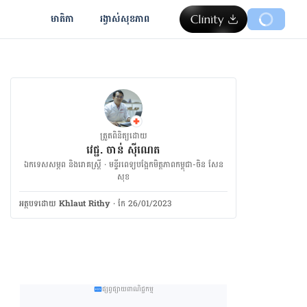
មាតិកា
រង្វាស់​សុខភាព
ត្រួតពិនិត្យដោយ
វេជ្ជ. ចាន់ ស៊ីណេត
ឯកទេសសម្ភព និងរោគស្ត្រី · ម​ន្ទីរពេទ្យបង្អែកមិត្តភាពកម្ពុជា-ចិន សែន
សុខ
អត្ថបទ​ដោយ
Khlaut Rithy
·
កែ 26/01/2023
ផ្សព្វផ្សាយពាណិជ្ជកម្ម