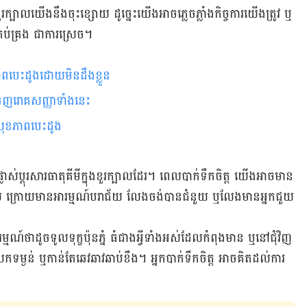
ក្បាលយើងនឹងចុះខ្សោយ ដូច្នេះយើងអាចភ្លេចភ្លាំងកិច្ចការយើងត្រូវ ឬ
រប់គ្រង​ ជាការស្រេច។
​​​​​​​​​​​​​​​​​​​​​​​​​​​​​​​​​​​​​​​​​​​​​​​​​​​​​​​
​​​​​​​​​​​​​​​​​​​​​​​​​​​​​​​​​​​​​​​​​​​​​
ប់​សុខភាពបេះដូង
​ផ្លាស់ប្តុរសារធាតុគីមីក្នុងខួរក្បាលដែរ។ ពេល​បាក់​ទឹកចិត្ត យើង​អាច​​មាន
់ ក្រោយ​មាន​អារម្មណ៍​បរាជ័យ​ ​​លែង​ចង់​បាន​ជំនួយ ឬ​លែង​មាន​អ្នក​ជួយ
ម្មណ៍​ថា​ដូច​ទូល​ទុក្ខ​ប៉ុន​ភ្នំ ធំ​ជាង​អ្វី​ទាំង​អស់​ដែល​កំពុង​មាន ឬ​នៅ​ជុំវិញ​
្រក​ទម្ងន់ ឬ​កាន់​តែ​ឆេវឆាវ​ឆាប់ខឹង។ អ្នកបាក់ទឹក​ចិត្ត​ ​អាច​គិត​ដល់​ការ