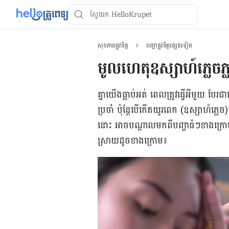
សុខភាពផ្លូវចិត្ត
បញ្ហាផ្លូវចិត្តផ្សេងទៀត
មូលហេតុ​ឧស្សាហ៍​ភ្លេចភ្លា
គ្នាយើង​ធ្លាប់អត់ ពេល​ត្រូវ​ធ្វើ​អី​មួយ បែរ​ជ
ប្រចាំ​ ប៉ុន្តែ​បើ​កើត​យូរ​ពេក (ឧស្សាហ៍​ភ្លេ
នោះ អាច​បណ្ដាល​មក​ពី​បញ្ហា​ធំៗ​ខាង​ក្
ស្រាយ​ដូច​ខាង​ក្រោម៖