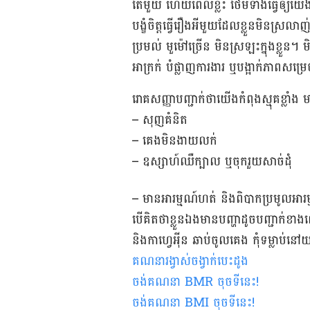
តែ​មួយ ហើយ​ពេល​ខ្លះ ថែម​ទាំង​ធ្វើ​ឲ្យ​យើង​
​បង្ខំ​ចិត្ត​​ធ្វើ​រឿង​អី​មួយដែល​​ខ្លួន​មិន​ស្រលាញ
ប្រមល់ ​មួម៉ៅ​ច្រើន មិន​ស្រឡះ​ក្នុង​ខ្លួន
អាក្រក់​ បំផ្លាញ​ការងារ ឬ​បង្អាក់​ភាព​សម្រេច
រោគសញ្ញា​បញ្ជាក់​ថា​យើង​កំពុង​ស្មុគខ្លាំង
– សុញគំនិត
– ​គេង​មិន​ងា​យ​លក់
– ឧស្សាហ៍​​ឈឺក្បាល ឬ​ចុករួយសាច់ដុំ
– មានអារម្មណ៍​ហត់ ​និង​​ពិបាក​ប្រមូល​​អារម
បើ​គិត​ថា​ខ្លួន​ឯងមាន​បញ្ហាដូច​បញ្ជាក់​ខា
និងកាហ្វេអុីន ​ឆាប់ចូល​គេង កុំ​ទម្លាប់​នៅ​យប
គណនា​រង្វាស់ចង្វាក់បេះដូង
ចង់គណនា
BMR
ចុចទីនេះ
!
ចង់គណនា
BMI ចុចទីនេះ
!