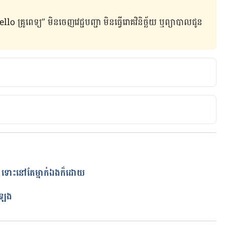
ូពេទ្យ” មិន​ចេញ​វេជ្ជបញ្ជា មិន​ធ្វើ​រោគវិនិច្ឆ័យ ឬ​ព្យាបាល​ជូន​
 
http://www.webmd.com/add-adhd/why-do-i-waste-
ដោយ​​​​​​​​​​​​​​​​​​​​​​​​​​​​​​​​​
ត
រឡង