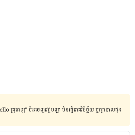
ូពេទ្យ” មិន​ចេញ​វេជ្ជបញ្ជា មិន​ធ្វើ​រោគវិនិច្ឆ័យ ឬ​ព្យាបាល​ជូន​