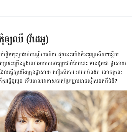
ំឲ្យឈឺ (វីដេអូ)
ាប់ផ្ដើម​ចុះ​ត្រជាក់​បណ្ដើរ​ៗ​ហើយ ដូចនេះ​យើង​មិន​គួរ​ព្រងើយកន្តើយ​
ប្រទះ​ច្រើន​ក្នុង​ពេល​អាកាសធាតុ​ត្រជាក់​បែប​នេះ មាន​ដូចជា ផ្ដាសាយ
ិត ដែល​ធ្វើឲ្យ​យើង​គ្រុន​ផ្ដាសាយ ហៀរ​សំបោរ រលាក​បំពង់​ក រលាក​ក្រពះ​
រ​ធ្វើដូម្តេច ទើប​ពេល​អាកាសធាតុ​ប្រែប្រួល​អាច​ចៀស​ផុត​ពី​ជំងឺ?