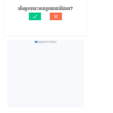
តើអត្ថបទនេះមានប្រយោជន៍ដែរទេ?
ផ្សព្វផ្សាយពាណិជ្ជកម្ម