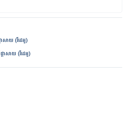
តាសាយ (វីដេអូ)
​ផ្តាសាយ (វីដេអូ)
កំពុងដំណើរការ...