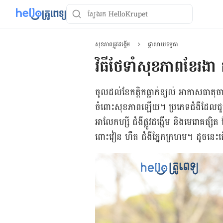
សុខភាពផ្លូវដង្ហើម
ផ្ដាសាយធម្មតា
វិធីថែទាំសុខភាពខែរងា កុ
ចូល​ដល់​ខែ​កត្តិក​ធ្លាក់​ខ្យល់ អាកាសធាតុ​ច
ចំពោះ​​សុខភាព​ឡើយ។ ប្រភេទ​ជំងឺ​ដែល​ជួប​
អាលែកហ្សី ជំងឺ​ផ្លូវ​ដង្ហើម និង​មេរោគ​ផ្ស
ពោះវៀន ហឺត ជំងឺ​ភ្នែក​ក្រហម។ ដូចនេះតើ​គួ