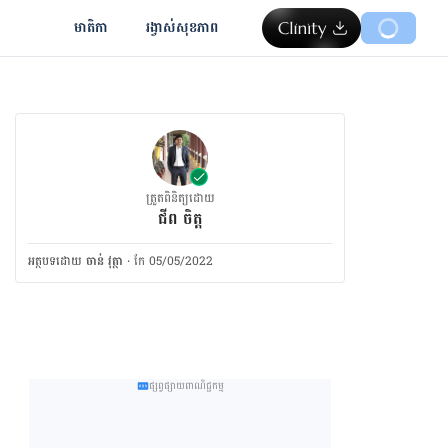
មាតិកា
រង្វាស់​សុខភាព
ត្រួតពិនិត្យដោយ
ជីព ចិត្ត
អត្ថបទ​ដោយ
ចាន់ វុត្ថា
·
កែ 05/05/2022
ផ្សព្វផ្សាយពាណិជ្ជកម្ម