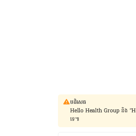
បដិសេធ
Hello Health Group និង “Hello គ្រ
ទេ៕