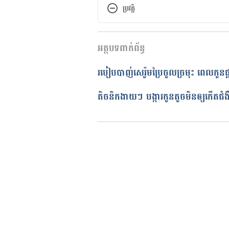
ប្រវត្តិ
កំណែ​ប្រែបច្ចុប្បន្ន
អត្ថបទពាក់ព័ន្ធ
05/05/2022
អត្ថបទ​ដោយ 
ចាន់ វុត្ថា
របៀបបាញ់សេរ៉ូមប្រៃចូលច្រមុះ ពេលកូនផ្
ត្រួតពិនិត្យដោយ
ជីព ចិត្ត
បច្ចុប្បន្នភាពដោយ៖ 
ចាន់ វុត្ថា
តិចនិក​ងាយៗ បង្ការ​កូនតូច​មិនឲ្យកើត​ជំងឺ