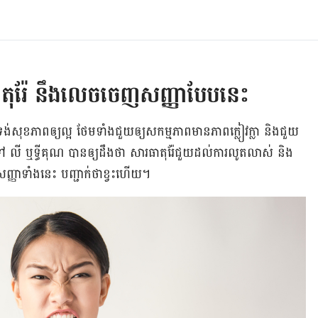
តុរ៉ែ នឹងលេចចេញសញ្ញាបែបនេះ
សុខភាព​ឲ្យ​ល្អ ថែម​ទាំង​ជួយ​ឲ្យ​សកម្មភាព​មាន​ភាព​ក្លៀវក្លា និង​ជួយ​
ូទៅ លី ឬទ្ធីគុណ បាន​ឲ្យ​ដឹង​ថា សារធាតុ​រ៉ែ​ជួយ​ដល់​ការ​លូតលាស់ និង​
សញ្ញា​ទាំង​នេះ បញ្ជាក់​ថា​ខ្វះ​ហើយ។