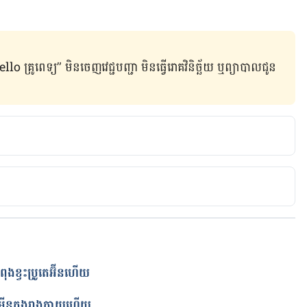
ូពេទ្យ” មិន​ចេញ​វេជ្ជបញ្ជា មិន​ធ្វើ​រោគវិនិច្ឆ័យ ឬ​ព្យាបាល​ជូន​
et all the vitamins and minerals they need?
now/what-happens-if-people-dont-get-all-the-
eed/
​ខ្វះប្រូតេអ៊ីនហើយ
rg/endoscopic-weight-loss-
ត
tric_surgery/vitamin_mineral_deficiency.html
តាមីន​ក្នុង​រាងកាយហើយ