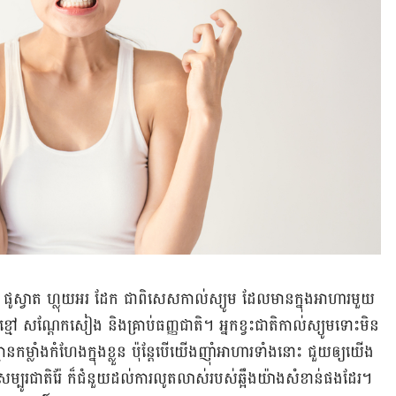
ូម ផូស្វាត ហ្លុយអរ ដែក ជាពិសេស​កាល់ស្យូម ដែល​មាន​ក្នុង​អាហារ​មួយ​
ៅ សណ្ដែកសៀង និង​គ្រាប់​ធញ្ញជាតិ។ អ្នក​ខ្វះ​ជាតិ​កាល់ស្យូម​ទោះ​មិន​
កម្លាំង​កំហែង​ក្នុង​ខ្លួន ប៉ុន្តែ​បើ​យើង​ញ៉ាំ​អាហារ​ទាំង​នោះ ជួយ​ឲ្យ​យើង​
ម្បូរ​ជាតិ​រ៉ែ ក៏​ជំនួយ​ដល់​ការ​លូតលាស់​របស់​ឆ្អឹង​យ៉ាង​សំខាន់ផងដែរ។