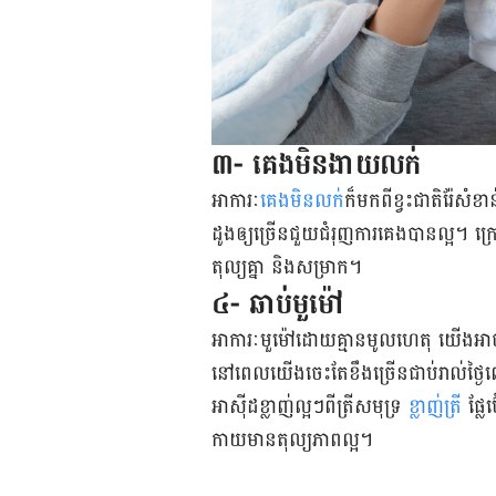
៣- គេង​មិន​ងាយ​លក់
អាការៈ
​គេង​មិន​លក់
​ក៏​មកពី​ខ្វះ​ជាតិ​រ៉ែ​
ដូង​ឲ្យ​ច្រើន​ជួយ​ជំរុញ​ការ​គេង​បាន​ល្អ។ ក្
តុល្យ​គ្នា និង​សម្រាក។
៤- ឆាប់​មួម៉ៅ
អាការៈ​មួម៉ៅ​ដោយ​គ្មាន​មូលហេតុ យើង​អាច​គិត
នៅ​ពេល​យើង​ចេះតែ​ខឹង​ច្រើន​ជាប់​រាល់ថ្ងៃ​ព
អាស៊ីដ​ខ្លាញ់​ល្អ​ៗ​ពី​ត្រី​សមុទ្រ
ខ្លាញ់​ត្រី
ផ្លែ​
កាយ​មាន​តុល្យភាព​ល្អ។