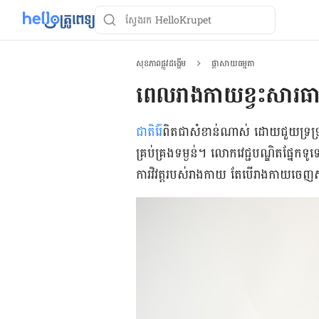
សុខភាពផ្លូវដង្ហើម
ផ្ដាសាយធម្មតា
ពេលរាងកាយខ្វះសារធា
ជាតិ​រ៉ែ​
ពិតជា​សំខាន់​ណាស់ ដោយ​ជួយ​ទ្រទ្រង់​
គ្រប់គ្រង​ទម្ងន់។ លោក​វេជ្ជបណ្ឌិត​ផ្នែក​ទ
ការ​វិវត្ត​របស់​រាងកាយ តែ​បើ​រាង​កាយ​ចេញ​