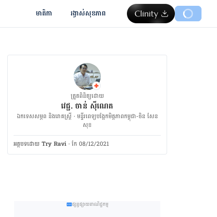
មាតិកា
រង្វាស់​សុខភាព
ត្រួតពិនិត្យដោយ
វេជ្ជ. ចាន់ ស៊ីណេត
ឯកទេសសម្ភព និងរោគស្ត្រី · ម​ន្ទីរពេទ្យបង្អែកមិត្តភាពកម្ពុជា-ចិន សែន
សុខ
អត្ថបទ​ដោយ
Try Ravi
·
កែ 08/12/2021
ផ្សព្វផ្សាយពាណិជ្ជកម្ម