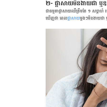
២- ផ្ដាសាយ​មិន​ងាយ​ជា ឬ​ឧ
ជា​ធម្មតា​ផ្ដាសាយ​ឈឺ​ត្រឹម​តែ ១ សប្ដាហ៍ ទៅ
ឃើញ​ថា ពេល
​ផ្ដាសាយ
​ម្ដង​ៗ​មិន​ងាយ​ជា