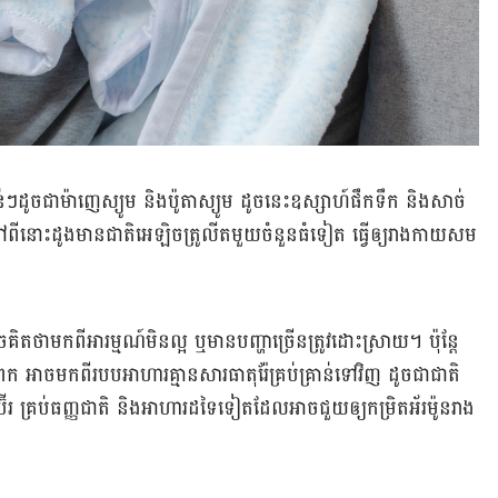
សំខាន់​ៗ​ដូចជា​ម៉ាញេស្យូម និង​ប៉ូតាស្យូម ដូចនេះ​ឧស្សាហ៍​ផឹក​ទឹក និង​សាច់​
រៅ​ពី​នោះ​ដូង​មាន​ជាតិ​អេឡិចត្រូលីត​មួយ​ចំនួន​ធំ​ទៀត ធ្វើ​ឲ្យ​រាង​កាយ​សម
​ថា​មកពី​អារម្មណ៍​មិន​ល្អ ឬ​មាន​បញ្ហា​ច្រើន​ត្រូវ​ដោះស្រាយ។ ប៉ុន្តែ​
េក អាច​មកពី​របប​អាហារ​គ្មាន​សារធាតុ​រ៉ែ​គ្រប់គ្រាន់​ទៅ​វិញ ដូចជា​ជាតិ​
ប៊ើរ គ្រប់​ធញ្ញជាតិ និង​អាហារ​ដទៃ​ទៀត​ដែល​អាច​ជួយ​ឲ្យ​កម្រិត​អ័រម៉ូន​រាង