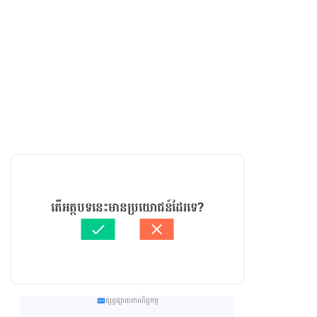
តើអត្ថបទនេះមានប្រយោជន៍ដែរទេ?
ផ្សព្វផ្សាយពាណិជ្ជកម្ម