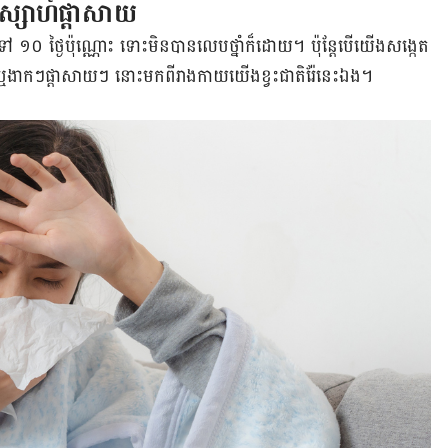
ស្សាហ៍​ផ្ដាសាយ
 ១០ ថ្ងៃ​ប៉ុណ្ណោះ ទោះ​មិន​បាន​លេប​ថ្នាំ​ក៏​ដោយ។ ប៉ុន្តែ​បើ​យើង​សង្កេត​​
 ឬ​ងាក​ៗ​ផ្ដាសាយ​ៗ នោះ​មកពី​រាងកាយ​យើង​ខ្វះ​ជាតិ​រ៉ែ​នេះ​ឯង។