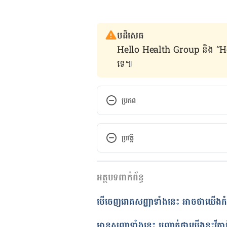
បដិសេធ
Hello Health Group និង “Hello គ្រ
ទេ៕
ប្រភព
What happens if people don’t g
ប្រវត្តិ
https://www.hsis.org/did-you-k
vitamins-and-minerals-they-n
កំណែ​ប្រែបច្ចុប្បន្ន
អត្ថបទពាក់ព័ន្ធ
08/12/2021
Nutritional Deficiencies
អត្ថបទ​ដោយ 
Try Ravi
បើចេញ​រោគសញ្ញាទាំងនេះ អាចថាយើងកំពុង
https://www.hopkinsmedicine.o
ត្រួតពិនិត្យដោយ 
វេជ្ជ. ចាន់ ស៊ីណេ
program/conditions/post_baria
បច្ចុប្បន្នភាពដោយ៖ 
នូ សោភ័ណ្ឌ
មាន​សញ្ញាទាំងនេះ បញ្ជាក់ថា​យើង​​ខ្វះវី