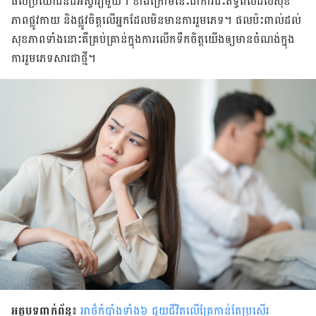
ផល​ប្រយោជន៍​ដ៏​អស្ចារ្យ​មួយ។ ខាង​ក្រោម​នេះ​ជា​ការ​ជះ​ឥទ្ធិពល​ដល់​សុខ​
ភាព​ផ្លូវ​កាយ និង​ផ្លូវ​ចិត្ត​លើ​អ្នក​ដែល​មិន​មាន​ការ​រួម​ភេទ។ ផល​ប៉ះពាល់​ដល់​
សុខ​ភាព​ទាំង​នោះ​គឺ​គ្រប់​គ្រាន់​ក្នុង​ការ​លើកទឹកចិត្តយើង​ឲ្យ​មានចំណង់​ក្នុង​
ការ​រួម​ភេទ​សារជាថ្មី។
អត្ថបទពាក់ព័ន្ធ៖
អាថ៌​កំបាំង​ទាំង៦ ជួយ​ជីវិត​លើគ្រែ​កាន់​តែ​ប្រសើរ