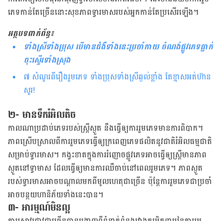
ភេទ​កាន់​តែ​ច្រើន​នោះ​សុខ​ភាព​ទ្វារ​មាស​របស់​អ្នក​កាន់​តែ​ប្រសើរ​ឡើង។
អត្ថបទ​ពាក់ព័ន្ធ៖
ទាំងស្រីទាំងប្រុស បើមានជំងឺទាំងនេះប្រចាំកាយ ចំណង់ផ្លូវភេទធ្លាក់
ចុះស្ទើរទាំងស្រុង
៧ សំណួរពីរឿងរួមភេទ ទាំងប្រុសទាំងស្រីឆ្ងល់ខ្លាំង តែខ្មាសអត់ហ៊ាន
សួរ!
២- មានទឹករំអិលតិច
កាលណាប្រដាប់​ភេទ​របស់​ស្រ្តី​ស្ងួត នឹង​ធ្វើឲ្យការ​រួមភេទ​មានការ​ពិបាក។
ភាព​ស្រើប​ស្រាល​ពី​ការ​រួម​ភេទ​ធ្វើ​ឲ្យ​ក្រពេញ​ភេទ​ផលិត​នូវ​ជាតិ​រំអិល​ធម្ម​ជាតិ​
សម្រាប់​ទ្វារ​មាស។ កង្វះ​ខាត​ក្នុង​ការ​រំញោច​ផ្លូវ​ភេទ​អាច​ធ្វើ​ឲ្យ​ស្ត្រី​មាន​ភាព​
ស្ងួតនៅទ្វាមាស ​ដែល​ធ្វើ​ឲ្យ​មាន​ការ​ឈឺ​ចាប់​នៅ​ពេល​រួម​ភេទ។ ភាព​ស្ងួត​
របស់​ទ្វារ​មាស​អាច​បណ្តាល​មក​ពី​មូល​ហេតុ​ជាច្រើន ប៉ុន្តែ​ការ​រួម​ភេទ​ជា​ប្រចាំ​
អាច​បន្ថយ​ហានិភ័យ​ទាំង​នេះ​បាន។
៣- អារម្មណ៍មិនល្អ
ការ​ស្រាវ​ជ្រាវ​ជាច្រើន​បាន​បង្ហាញ​ពី​ទំនាក់​ទំនង​រវាង​កម្រិតទាប​នៃ​ការ​រួម​