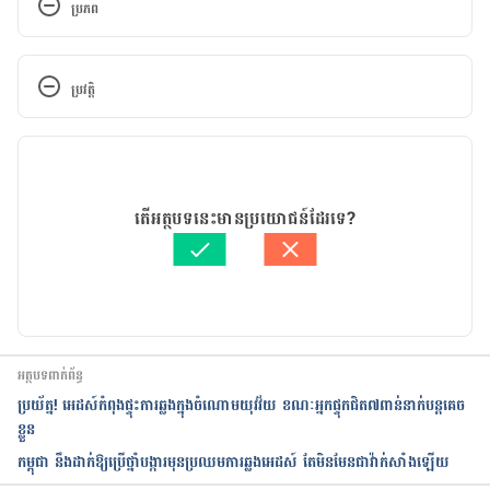
ប្រភព
12 Bad Things That Happen to Your Health When 
You Stop Having Sex. 
ប្រវត្តិ
http://www.livestrong.com/slideshow/1012930-12-
bad-things-happen-health-stop-having-sex/. 
កំណែ​ប្រែបច្ចុប្បន្ន
Accessed June 7, 2017.
11/05/2020
អត្ថបទ​ដោយ 
ចាន់ សុខឡាង
តើអត្ថបទនេះមានប្រយោជន៍ដែរទេ?
ត្រួតពិនិត្យដោយ 
វេជ្ជ. ចាន់ ស៊ីណេត
បច្ចុប្បន្នភាពដោយ៖ 
Solika
អត្ថបទពាក់ព័ន្ធ
ប្រយ័ត្ន! អេដស៍កំពុងផ្ទុះការឆ្លងក្នុងចំណោមយុវវ័យ ខណៈអ្នកផ្ទុកជិត៧ពាន់នាក់បន្តគេច
ខ្លួន
កម្ពុជា នឹងដាក់ឱ្យប្រើថ្នាំបង្ការមុនប្រឈមការឆ្លងអេដស៍ តែមិនមែនជាវ៉ាក់សាំងឡើយ