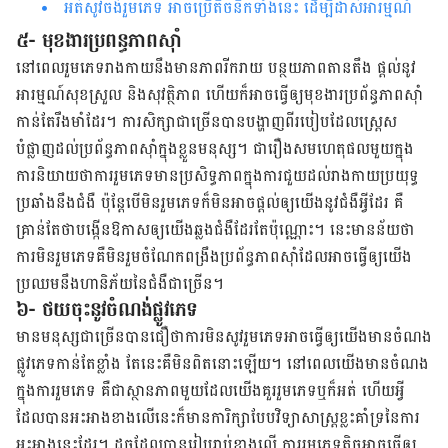
​​អត់​សូវ​ចង់រួមភេទ អាចប្រើតិចនិកទាំងនេះ ដើម្បីដាស់អារម្មណ៍
៥- មុខងារប្រពន្ធភាពស៊ាំ
នៅ​ពេល​រួម​ភេទ​រាង​កាយ​នឹង​មាន​ភាព​រីក​រាយ បន្ថយ​ភាព​តាន​តឹង ផ្តល់​នូវ​
អារម្មណ៍​សុខ​ស្រួល និង​សុវត្ថិភាព ហើយក៏​អាច​ធ្វើ​ឲ្យ​មុខ​ងារ​ប្រព័ន្ធ​ភាព​ស៊ាំ​
កាន់​តែ​រឹង​មាំ​ដែរ។ ការ​សិក្សា​ជាច្រើន​បាន​បង្ហាញ​ពី​របៀបដែល​ស្ត្រេស​
បំផ្លាញ​ដល់​ប្រព័ន្ធ​ភាព​ស៊ាំ​ក្នុង​ខ្លួន​មនុស្ស។ ជារឿងសម​ហេតុ​ផលមួយ​ក្នុង​
ការ​និយាយ​ថា​ការ​រួម​ភេទ​មាន​ប្រសិទ្ធ​ភាព​ក្នុង​ការ​ជួយ​ដល់​រាង​កាយ​ប្រយុទ្ធ​
ប្រឆាំង​នឹង​ជំងឺ ប៉ុន្តែ​បើមិន​រួម​ភេទ​ក៏​មិន​អាច​ផ្តល់​ឲ្យ​យើង​នូវ​ជំងឺ​អ្វី​ដែរ គឺ​
គ្រាន់​តែ​ថា​បង្កើន​ឱកាស​ឲ្យ​យើង​ឆ្លង​ជំងឺ​ដែរ​​តែប៉ុណ្ណោះ។ នេះ​មាន​ន័យ​ថា
ការ​មិន​រួម​ភេទ​គឺ​មិនរួមចំណែក​ពង្រឹង​ប្រព័ន្ធ​ភាព​ស៊ាំ​ដែល​អាច​ធ្វើ​ឲ្យ​យើង​
ប្រឈម​នឹង​ហានិភ័យ​នៃ​ជំងឺ​ជាច្រើន។
៦- ថយចុះនូវចំណង់ផ្លូវភេទ
មាន​មនុស្ស​ជាច្រើន​បាន​ជឿ​ថា​ការ​មិនសូវរួម​ភេទ​អាច​ធ្វើ​ឲ្យ​យើង​មានចំណង​
ផ្លូវ​ភេទ​កាន់​តែ​ខ្លាំង តែ​នេះគឺ​មិន​ពិតនោះឡើយ​។ នៅ​ពេល​យើងមាន​ចំណង​
ក្នុង​ការ​រួម​ភេទ គឺ​ជា​ស្ថាន​ភាព​មួយ​ដែល​យើង​គួររួមភេទ​ឬក៏អត់ ហើយអ្វី
ដែលបានអះអាងខាងលើនេះ​ក៏​មាន​ការិក្សាបែបវិទ្យាសាស្ត្រ​ខ្លះ​គាំទ្រ​នៃ​ការ​
អះអាង​នេះ​ដែរ។ ដូច​ដែល​បាន​រៀប​រាប់​ខាង​លើ ការ​រួម​ភេទ​តិច​អាច​ធ្វើ​ឲ្យ​