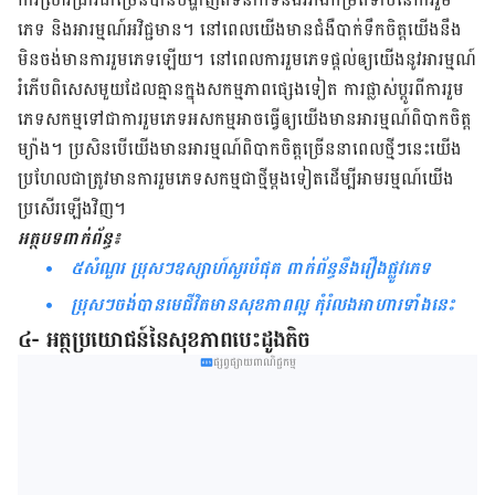
ភេទ និង​អារម្មណ៍​អវិជ្ជ​មាន។ នៅ​ពេល​យើង​មាន​ជំងឺ​បាក់​ទឹក​ចិត្ត​យើង​នឹង​
មិន​ចង់​មាន​ការ​រួម​ភេទ​ឡើយ។ នៅ​ពេលការ​​រួម​ភេទ​​ផ្តល់​ឲ្យ​យើងនូវ​អារម្មណ៍​
រំភើប​​ពិសេស​មួយ​ដែល​គ្មាន​ក្នុង​សកម្មភាព​ផ្សេង​ទៀត ការ​ផ្លាស់​ប្តូរ​ពី​ការ​រួម​
ភេទ​សកម្ម​ទៅ​ជា​ការ​រួម​ភេទ​អសកម្ម​​អាច​ធ្វើ​ឲ្យ​យើងមាន​អារម្មណ៍​ពិបាកចិត្ត​
ម្យ៉ាង។ ប្រសិន​បើយើង​មាន​អារម្មណ៍​ពិបាកចិត្ត​ច្រើន​នា​ពេល​ថ្មី​ៗ​នេះយើង​
ប្រហែល​ជា​ត្រូវ​មាន​ការ​រួម​ភេទ​សកម្ម​ជា​ថ្មី​ម្តង​ទៀតដើម្បី​អាមរម្មណ៍​យើង​
ប្រសើរឡើងវិញ។
អត្ថបទ​ពាក់ព័ន្ធ៖
៥សំណួរ ប្រុសៗឧស្សាហ៍សួរបំផុត ពាក់ព័ន្ធនឹងរឿងផ្លូវភេទ
ប្រុសៗចង់បានមេជីវិតមាន​សុខភាព​ល្អ កុំ​រំលង​អាហារទាំងនេះ
៤- អត្ថប្រយោជន៍នៃសុខភាពបេះដូងតិច
ផ្សព្វផ្សាយពាណិជ្ជកម្ម