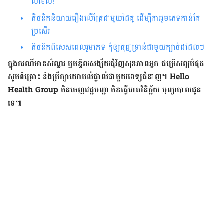
លមើល៍!
តិចនិកនិយាយរឿងលើគ្រែជាមួយដៃគូ ដើម្បី​ការរួមភេទកាន់តែ
ប្រសើរ
តិចនិកពិសេសពេលរួមភេទ កុំឲ្យធុញទ្រាន់ជាមួយក្បាច់ដដែលៗ
ក្នុង​ករណី​មាន​សំណួរ ឬ​មន្ទិលសង្ស័យ​ជុំវិញ​សុខភាព​អ្នក ជម្រើស​ល្អ​បំផុត
សូម​ពិគ្រោះ និង​ប្រឹក្សា​យោបល់​ផ្ទាល់​ជាមួយ​ពេទ្យ​ជំនាញ។
Hello
Health Group
មិន​ចេញ​វេជ្ជបញ្ជា មិន​ធ្វើ​រោគវិនិច្ឆ័យ ឬ​ព្យាបាល​ជូន​
ទេ៕