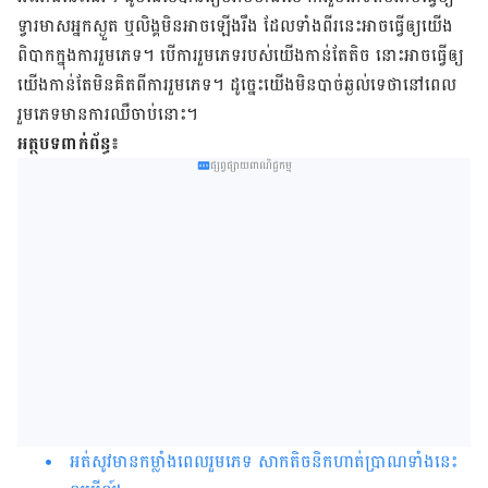
ទ្វារមាស​អ្នក​ស្ងួត ឬ​លិង្គមិនអាចឡើងរឹង ដែល​ទាំង​ពីរ​នេះ​អាច​ធ្វើ​ឲ្យ​យើង​
ពិបាក​ក្នុង​ការ​រួម​ភេទ។ បើ​ការ​រួម​ភេទ​របស់​យើងកាន់​តែ​តិច​ នោះអាច​ធ្វើ​ឲ្យ​
យើង​កាន់​តែ​មិន​គិត​ពី​ការរួមភេទ។ ដូច្នេះ​យើងមិនបាច់​ឆ្ងល់ទេ​ថា​នៅ​ពេល​
រួម​ភេទមាន​ការ​ឈឺ​ចាប់នោះ។
អត្ថបទពាក់ព័ន្ធ៖
ផ្សព្វផ្សាយពាណិជ្ជកម្ម
អត់សូវមានកម្លាំងពេលរួមភេទ សាកតិចនិកហាត់ប្រាណទាំងនេះ