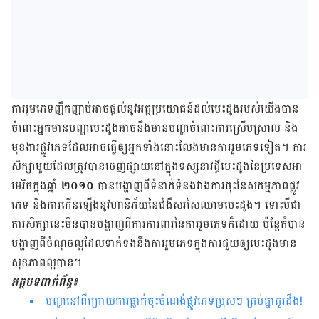
ការ​រួម​ភេទ​ញឹក​ញាប់​អាច​ផ្តល់​នូវ​អត្ថប្រយោជន៍​ដល់​បេះ​ដូង​របស់​យើង​បាន
ចំពោះអ្នក​​មាន​បញ្ហា​បេះ​ដូង​អាច​នឹង​មាន​បញ្ហា​ចំពោះការស្រើបស្រាល​ និង​
មុខ​ងារ​ផ្លូវ​ភេទ​ដែល​អាច​ធ្វើ​ឲ្យ​អ្នកទាំងនោះ​​លែង​មាន​ការ​រួម​ភេទ​ទៀត។ ការ​
សិក្សា​មួយ​ដែល​ត្រូវ​បាន​ចេញ​ផ្សាយ​នៅ​ក្នុង​ទស្សនាវដ្តី​បេះដូង​នៃ​ប្រទេស​អា
មេរិច​ក្នុង​ឆ្នាំ
២០១០
បាន​បង្ហាញ​ពី​ទំនាក់ទំនងវាង​ការ​ចុះ​នៃ​សកម្មភាព​ផ្លូវ​
ភេទ និង​ការ​កើន​ឡើង​នូវ​ហានិភ័យ​នៃ​ជំងឺ​សរសៃ​ឈាម​បេះ​ដូង។ ទោះ​បី​ជា​
ការ​សិក្សា​នេះ​មិន​បាន​បង្ហាញ​ពី​ការ​ការ​ពារ​នៃ​ការ​រួម​ភេទ​ក៏​ដោយ ប៉ុន្តែ​ក៏​បាន​
បង្ហាញ​ពី​ចំណុច​ល្អ​ដែល​ទាក់​ទង​នឹង​ការ​រួម​ភេទ​ក្នុង​ការ​ជួយ​ឲ្យ​បេះ​ដូង​មាន​
សុខ​ភាព​ល្អ​បាន។
អត្ថបទពាក់ព័ន្ធ៖
បញ្ហានៅពីក្រោយការធ្លាក់ចុះចំណង់ផ្លូវភេទប្រុសៗ គ្រប់គ្នាគួរដឹង!