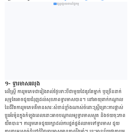
ផ្សព្វផ្សាយពាណិជ្ជកម្ម
១- ទ្វារមាសរលុង
លើ​ស្ត្រី ការ​រួម​ភេទ​ជា​រៀង​រាល់​ថ្ងៃ​ទោះ​បី​ជា​មួយ​ដៃគូរ​តែ​ម្នាក់ ឬ​ច្រើន​នាក់​
សុទ្ធ​តែ​អាច​ជួយ​ជំរុញ​ដល់​សុខ​ភាព​ទ្វារ​មាស​បាន។ នៅ​អាយុ​ពាក់​កណ្តាល​
នៃ​ជីវិត​ការ​រួម​ភេទ​គឺមាន​សារៈ​សំខាន់​ខ្លាំង​ណាស់​ចំពោះ​ស្ត្រី​ព្រោះ​ការ​ផ្លាស់​
ប្តូរ​អ័រម៉ូន​ក្នុង​កំឡុង​ពេល​នោះ​អាច​បណ្តាល​ឲ្យ​ទ្វារ​មាស​ស្ងួត និង​ថយ​ចុះ​ភាព​
យឺត​បាន។ ការ​រួម​ភេទ​ជួយ​រក្សា​ដល់​ការ​ផ្គត់​ផ្គង់​ឈាម​ទៅ​ទ្វារមាស ជួយ​
ការពារ​ឲ្យ​សាច់​ដុំ​នៅ​ជុំ​វិញ​ទ្វារ​មាស​មាន​ភាព​រឹង​មាំ។ នេះមានន័យថា​ការ​រួម​