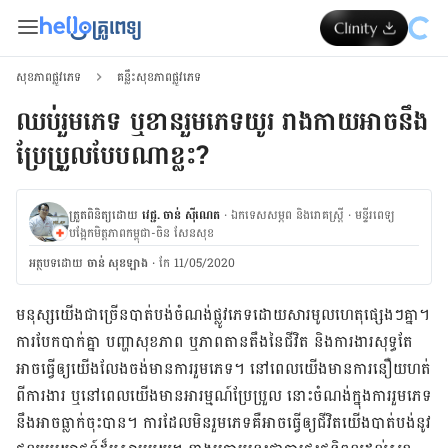
សុខភាពផ្លូវភេទ
គន្លឹះសុខភាពផ្លូវភេទ
ឈប់រួមភេទ ឬខានរួមភេទយូរ រាងកាយអាចនឹង
ប្រែប្រួលបែបណាខ្លះ?
ត្រួតពិនិត្យដោយ
វេជ្ជ. ចាន់ ស៊ីណេត
·
ឯកទេសសម្ភព និងរោគស្ត្រី
·
ម​ន្ទីរពេទ្យ
បង្អែកមិត្តភាពកម្ពុជា-ចិន សែនសុខ
អត្ថបទ​ដោយ
ចាន់ សុខឡាង
·
កែ 11/05/2020
មនុស្ស​យើងជា​ច្រើន​បាត់បង់ចំណង់ផ្លូវ​ភេទ​ដោយសារមូលហេតុផ្សេងៗគ្នា។
ការ​បែក​បាក់​គ្នា បញ្ហា​សុខ​ភាព ឬ​ភាព​តាន​តឹង​នៃ​ជីវិត និង​ការ​ងារ​សុទ្ធ​តែ​
អាច​ធ្វើ​ឲ្យ​យើង​លែង​ចង់​មាន​ការ​រួម​ភេទ។ នៅ​ពេលយើង​មាន​ការ​នឿយ​ហត់​
ពី​ការ​ងារ ឬ​នៅ​ពេល​យើង​មាន​អារម្មណ៍​ប្រែ​ប្រួល នោះ​ចំណង់​ក្នុង​ការ​រួម​ភេទ​
នឹង​អាច​ធ្លាក់​ចុះ​បាន។ ការ​ដែល​មិន​រួម​ភេទ​គឺ​អាច​ធ្វើ​ឲ្យ​ជីវិតយើង​បាត់​បង់​នូវ​