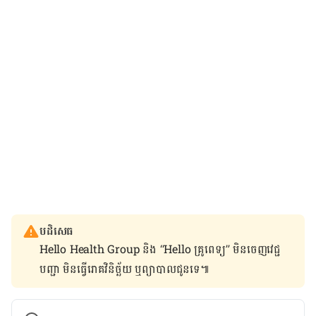
បដិសេធ
Hello Health Group និង “Hello គ្រូពេទ្យ” មិន​ចេញ​វេជ្ជ
បញ្ជា មិន​ធ្វើ​រោគវិនិច្ឆ័យ ឬ​ព្យាបាល​ជូន​ទេ៕