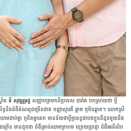
្ឌិត
ទី សុវណ្ណរដ្ឋ
សញ្ញាបត្រ​មក​ពី​ប្រទេស បារាំង បកស្រាយ​ថា ប្តី​
័ន្ធ​នឹង​ជំងឺ​តំណពូជ​ច្រើន​ជាង បញ្ញា​ស្មារតី ឆ្លាត ឬ​មិន​ឆ្លាត។ លោកស្រី​
ម​ជាប់​គ្នា ឬ​ជិត​គ្នា​ពេក មាន​ន័យ​ថា​ប្តី​ប្រពន្ធ​ជា​បងប្អូន​ជីដូន​មួយ​នឹង​
ពូជ​ច្រើន មានដូចជា ជំងឺគ្រាប់ឈាមក្រហម ខ្សោយប្រាជ្ញា ជំងឺ​អេពីលិប