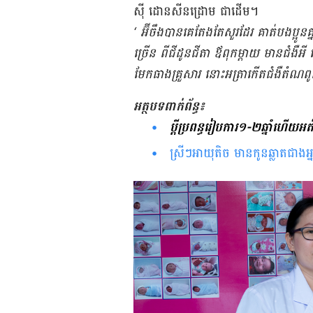
ស៊ី ដោនសីនដ្រោម ជាដើម។
‘ អ៊ីចឹង​បាន​គេ​តែង​តែ​សួរ​ដែរ គាត់​បង​ប្អ
ច្រើន ពី​ជីដូន​ជីតា ឪពុក​ម្តាយ មាន​ជំងឺ​អ
មែក​ធាង​គ្រួសារ នោះ​អត្រា​កើត​ជំងឺ​តំណ​ពូ
អត្ថបទពាក់ព័ន្ធ៖
ប្តី​ប្រពន្ធ​រៀបការ​១-២ឆ្នាំ​ហើយអត់​
ស្រីៗអាយុតិច មានកូនឆ្លាតជាងអ