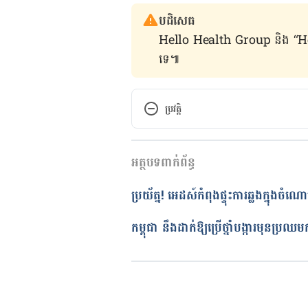
បដិសេធ
Hello Health Group និង “Hello គ្រ
ទេ៕
ប្រវត្តិ
កំណែ​ប្រែបច្ចុប្បន្ន
អត្ថបទពាក់ព័ន្ធ
04/09/2019
អត្ថបទ​ដោយ 
ដេត ធន្នី
ប្រយ័ត្ន! អេដស៍កំពុងផ្ទុះការឆ្លងក្នុងច
ត្រួតពិនិត្យដោយ 
វេជ្ជ. ចាន់ ស៊ីណេ
បច្ចុប្បន្នភាពដោយ៖ 
ដេត ធន្នី
កម្ពុជា នឹងដាក់ឱ្យប្រើថ្នាំបង្ការមុនប