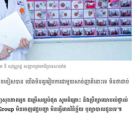
ឌិត ទី សុវណ្ណរដ្ឋ សញ្ញាបត្រមកពីប្រទេសបារាំង
ើ​អាច​ចៀស​បាន យើង​មិន​គួរ​រៀបការ​ជាមួយ​សាច់ញាតិ​នោះ​ទេ មិន​ថា​ជាប់​​
ញ​សុខភាព​អ្នក ជម្រើស​ល្អ​បំផុត សូម​ពិគ្រោះ និង​ប្រឹក្សា​យោបល់​ផ្ទាល់​
 មិន​ចេញ​វេជ្ជបញ្ជា មិន​ធ្វើ​រោគវិនិច្ឆ័យ ឬ​ព្យាបាល​ជូន​ទេ៕