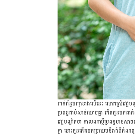
ពាក់​ព័ន្ធ​បញ្ហា​ខាង​លើ​នេះ លោកស្រី​វេជ្ជបណ
ប្រពន្ធ​ជាប់​សាច់​ឈាម​គ្នា កើត​កូន​មក​ពាក់ព
វេជ្ជបណ្ឌិត​ថា កាលណា​ប្តី​ប្រពន្ធ​មាន​សាច់​ឈា
គ្នា នោះ​កូន​កើត​មក​ប្រឈម​នឹង​ជំងឺ​តំណ