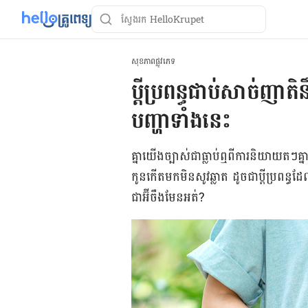
សុខភាពផ្លូវភេទ
ប្តីប្រពន្ធជាប់សាច់ញ
បញ្ហាទាំងនេះ
គ្នា​យើង​ច្បាស់​ជា​ធ្លាប់​ឮ​ពី​ការ​និយាយ​តៗ​
កូនកើត​មក​មិន​សូវ​ឆ្លាត ដូច​ជា​ប្តី​ប្រពន្ធ​ដ
ជា​អ៊ីចឹង​មែន​អត់?