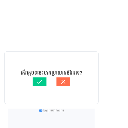
តើអត្ថបទនេះមានប្រយោជន៍ដែរទេ?
ផ្សព្វផ្សាយពាណិជ្ជកម្ម