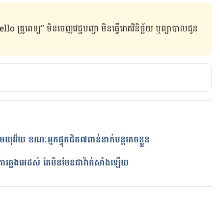
ូពេទ្យ” មិន​ចេញ​វេជ្ជបញ្ជា មិន​ធ្វើ​រោគវិនិច្ឆ័យ ឬ​ព្យាបាល​ជូន​
ំណោមយុវវ័យ ខណៈអ្នកផ្ទុកជិត៧ពាន់នាក់បន្តគេចខ្លួន
ត
្រឈមការឆ្លងអេដស៍ តែមិនមែនជាវ៉ាក់សាំងឡើយ
កំពុងដំណើរការ...