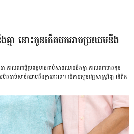
ាតិនឹងគ្នា នោះកូនកើតមកអាចប្រឈមនឹង
គ្នា​ថា កាលណា​​ប្តី​​ប្រពន្ធ​មាន​ជាប់​សាច់​​ឈាម​នឹង​គ្នា កាលណា​មាន​​កូន
ែល​មិន​​ជាប់​សាច់​ឈាម​នឹង​គ្នា​នោះ​ទេ។ បើ​តាម​ក្បួន​វេជ្ជសាស្ត្រ​វិញ តើ​ពិត​