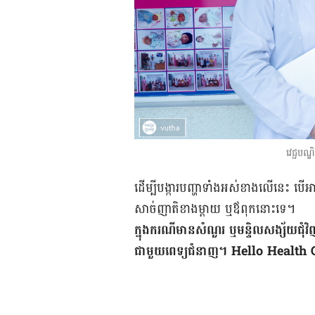
វេជ្ជបណ្
ដើម្បី​បង្ការ​បញ្ហា​ទាំង​អស់​ខាងលើ​នេះ ប
សាច់​​ញាតិ​​ខាង​ម្តាយ ឬ​ឪពុក​នោះ​ទេ។
ក្នុង​ករណី​មាន​សំណួរ ឬ​មន្ទិលសង្ស័យ​ជុំវិ
ជាមួយ​ពេទ្យ​ជំនាញ។ Hello Health Group