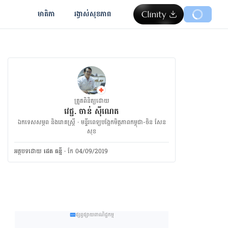
មាតិកា
រង្វាស់​សុខភាព
ត្រួតពិនិត្យដោយ
វេជ្ជ. ចាន់ ស៊ីណេត
ឯកទេសសម្ភព និងរោគស្ត្រី · ម​ន្ទីរពេទ្យបង្អែកមិត្តភាពកម្ពុជា-ចិន សែន
សុខ
អត្ថបទ​ដោយ
ដេត ធន្នី
·
កែ 04/09/2019
ផ្សព្វផ្សាយពាណិជ្ជកម្ម