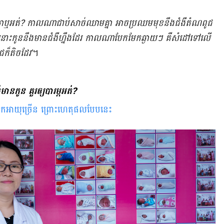
ូន​គ្នា​ឬ​អត់? កាលណា​ជាប់​សាច់​ឈាម​គ្នា អាច​ប្រឈម​មុខ​នឹង​ជំងឺ​តំណពូជ​
ី នោះ​កូន​​នឹង​មាន​ជំងឺ​ហ្នឹង​ដែរ កាលណា​បែក​មែក​ឆ្ងាយៗ គឺសំដៅ​ទៅ​លើ​
ជ​ក៏តិចដែរ’
។
មាន​កូន​ គួរ​ឲ្យ​បារម្ភ​អត់?
្នក​អាយុច្រើន ព្រោះហេតុផលបែបនេះ