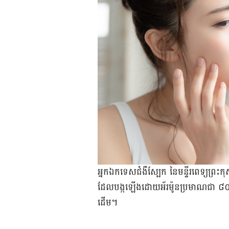
អ្នក​ឯកទេស​ជំងឺ​ស្បែក នៃ​មន្ទីរពេទ្យ​ព្
ដែល​បង្ក​ឡើង​ដោយ​អ័រម៉ូនប្រមាណជា ៨០% ក
ដើម។