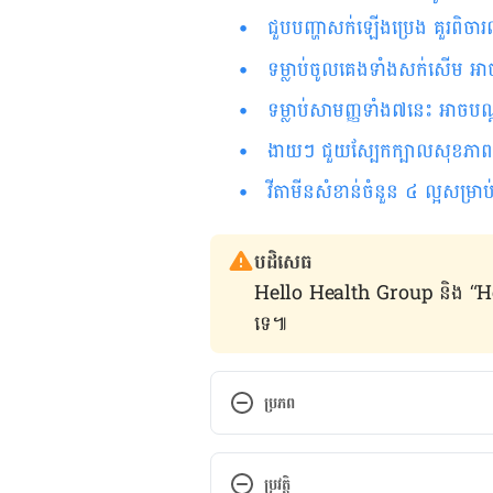
ជួបបញ្ហាសក់ឡើងប្រេង គួរពិចារ
ទម្លាប់ចូលគេងទាំងសក់សើម អាចប
ទម្លាប់​សាមញ្ញ​ទាំង​៧​នេះ អាច​​បណ្ដាល​ឲ្យ​សក់ជ្រុះ​ខ្លាំងហើយស្ដើង​ទៅ​ៗ​
ងាយៗ ជួយស្បែកក្បាលសុខភាពល្
វីតាមីនសំខាន់ចំនួន ៤ ល្អ​សម្រា
បដិសេធ
Hello Health Group និង “Hello គ្រ
ទេ៕
ប្រភព
Acne scars: Diagnosis and tre
ប្រវត្តិ