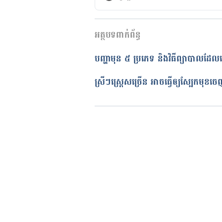
https://www.aad.org/public/dis
កំណែ​ប្រែបច្ចុប្បន្ន
Acne scarring
អត្ថបទពាក់ព័ន្ធ
18/04/2023
https://dermnetnz.org/topics/a
អត្ថបទ​ដោយ 
ដេត ធន្នី
បញ្ហាមុន ៥ ប្រភេទ និងវិធីព្យាបាលដែល
ត្រួតពិនិត្យដោយ 
វេជ្ជ. ចាន់ ស៊ីណេ
Acne scars: What’s the best tr
បច្ចុប្បន្នភាពដោយ៖ 
នូ សោភ័ណ្ឌ
ស្រីៗស្ត្រេសច្រើន អាចធ្វើឲ្យ​ស្បែកមុខចេ
https://www.mayoclinic.org/di
scars/faq-20058101