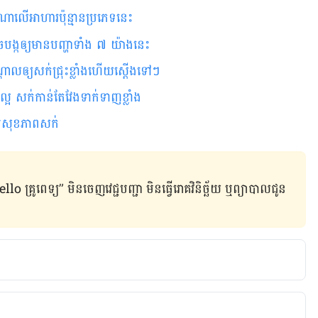
ណាលើ​អាហារប៉ុន្មានប្រភេទនេះ
ង្កឲ្យ​មាន​បញ្ហាទាំង ៧ យ៉ាងនេះ
​​​​​​​​​​​​​​​​​​​​​​​​​​​​​​​​​​​​​​​​​​​​​​​​​​​​​​​​​​​​​​​​​​​​​​​​​​​​​​
អ សក់កាន់តែវែងទាក់ទាញខ្លាំង
ប់​សុខភាព​សក់
ូពេទ្យ” មិន​ចេញ​វេជ្ជបញ្ជា មិន​ធ្វើ​រោគវិនិច្ឆ័យ ឬ​ព្យាបាល​ជូន​
atment