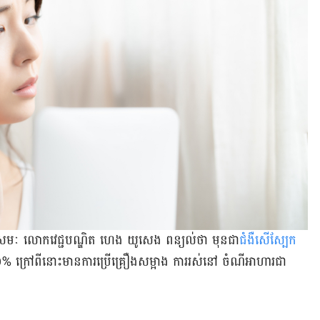
រះកុសមៈ លោក​វេជ្ជបណ្ឌិត ហេង យូសេង ពន្យល់​ថា មុន​ជា​
ជំងឺ​សើ​ស្បែក
្រៅ​ពី​នោះ​មាន​ការ​ប្រើគ្រឿង​សម្អាង ការ​រស់នៅ ចំណី​អាហារ​ជា​