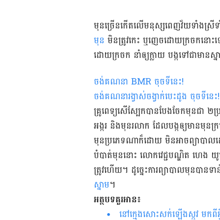
មុន​ច្រើន​កើត​លើ​មនុស្ស​ពេញ​វ័យ​ទាំង​ស្រី​
មុន
មិន​ត្រូវកេះ ឬ​ញេច​ដោយ​ក្រចក​នោះ​ទេ។ 
ដោយ​ក្រចក នាំ​ឲ្យ​ក្លាយ បង្ក​ទៅ​ជា​មាន​ស
ចង់គណនា
BMR
ចុចទីនេះ
!
ចង់គណនារង្វាស់ចង្វាក់បេះដូង ចុចទីនេះ
!
គ្រូ​ពេទ្យ​សើ​ស្បែក​បាន​បែង​ចែក​មុន​ជា ២​ប
អង្ករ និង​មុន​រលាក ដែល​បង្ក​ឲ្យ​មាន​មុន​ក
មុនប្រភេទ​ណា​ក៏​ដោយ ​មិន​អាច​ព្យាបាល​ដ
បំបាត់​មុននោះ ​លោក​វេជ្ជបណ្ឌិត ហេង យូស
ត្រូវ​ហើយ។ ដូច្នេះការ​ព្យាបាល​មុន​បាន​ទ
ស្នាម
។
អត្ថបទគួរអាន៖
នៅក្មេងសោះសក់ឡើងស្កូវ មកពីអ្