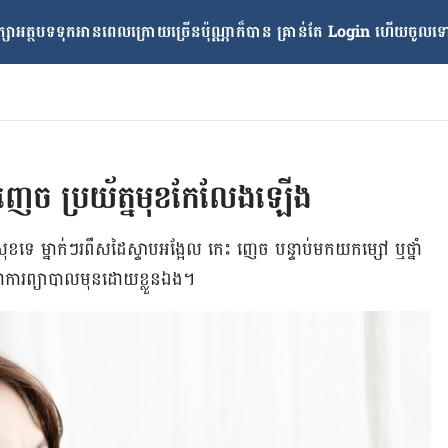
្សាអត្ថបទទុកអានពេលក្រោយ​ច្រើនប៉ុណ្ណាក៏បាន គ្រាន់តែ​ Login ហើយចូលទៅក
ញេច ប្រយ័ត្ន​មុខ​កែ​លែង​ឡើង
ុខ​ទេ ម្នាក់ៗ​រពឹស​ដៃ​ស្ទាប​អង្អែល កេះ ញេច បន្ទាប់​មក​យក​ម្សៅ ឬ​ថ្នាំ​
​ជា​ការ​ព្យាបាល​មុន​ដោយ​ខ្លួន​ឯង។