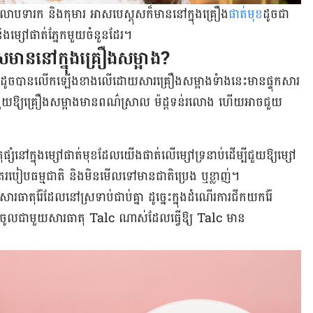
សៅលាបទារក និងកុមារ អាសបេស្តុសក៏មាននៅក្នុង​គ្រឿង​
ផាត់មុខ
ដូចជា
​ និងម្សៅផាត់ភ្នែកមួយចំនួនដែរ។
ុសមាននៅក្នុងគ្រឿងសម្អាង?
ាងដូចបានលើកឡើងខាងលើដោយសារគ្រឿងសម្អាងទំាង​នេះមានផ្ទុកសារ
ួយឱ្យគ្រឿងសម្អាងមានពណ៌ស្រាល ម៉ដ្ត​ទន់​រលោង ហើយអាច​ជួយ
សំ​នៅក្នុងម្សៅផាត់មុខ​ដែល​យើង​ផាត់​លើ​ម្សៅ​ទ្រនាប់​ដើម្បី​ជួយឱ្យម្សៅ
ួតរបៀបធម្មជាតិ និងមិនមើលទៅ​មាន​ជាតិ​ប្រេង ឬខ្លាញ់។
តុរ៉ែដែលនៅស្រទាប់ជាប់គ្នា ដូច្នេះក្នុងដំណើរ​ការ​ជីក​យករ៉ែ
ចូលជាមួយសារធាតុ Talc ណាស់ដែលធ្វើឱ្យ Talc មាន​