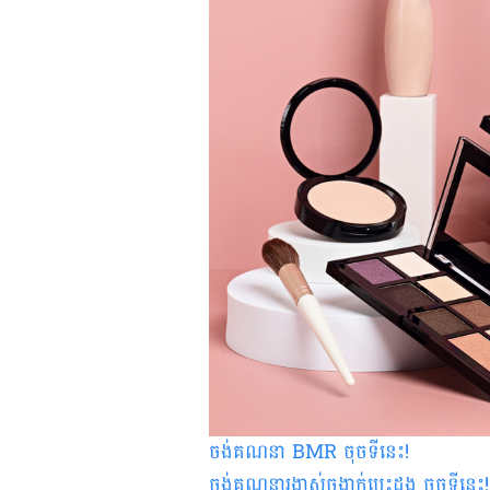
ចង់គណនា
BMR
ចុចទីនេះ
!
ចង់គណនារង្វាស់ចង្វាក់បេះដូង ចុចទីនេះ
!