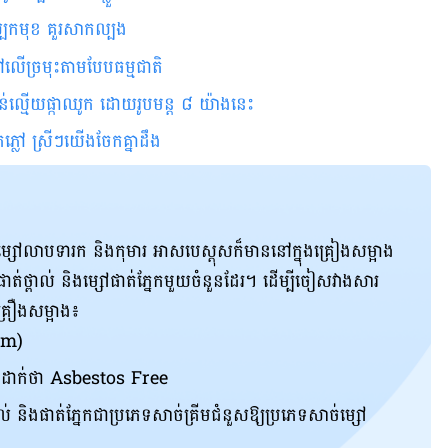
ត់ស្បែកមុខ គួរសាកល្បង
ខ្មៅលើច្រមុះតាមបែបធម្មជាតិ
ទន់ល្មើយផ្កាឈូក ដោយរូបមន្ត ៨ យ៉ាងនេះ
កភ្លៅ ស្រីៗ​យើងចែកគ្នាដឹង
ីម្សៅលាបទារក និងកុមារ អាសបេស្តុសក៏មាននៅក្នុង​គ្រៀង​សម្អាង
ផាត់ថ្ពាល់​ និងម្សៅផាត់ភ្នែកមួយចំនួនដែរ។
ដើម្បីចៀសវាងសារ
្រឿងសម្អាង៖
um)
នដាក់ថា Asbestos Free
់​ និងផាត់ភ្នែកជាប្រភេទសាច់គ្រីមជំនួសឱ្យប្រភេទសាច់ម្សៅ