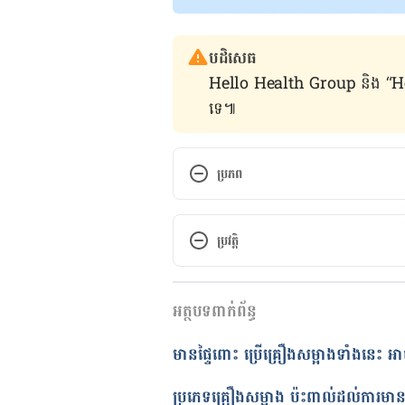
បដិសេធ
Hello Health Group និង “Hello គ្រ
ទេ៕
ប្រភព
Asbestos in Makeup
ប្រវត្តិ
https://www.consumernotice.or
កំណែ​ប្រែបច្ចុប្បន្ន
EWG-Commissioned Tests Finds
អត្ថបទពាក់ព័ន្ធ
22/08/2023
https://www.ewg.org/news-ins
អត្ថបទ​ដោយ 
សុខ វណ្ណ
មានផ្ទៃពោះ ប្រើគ្រឿងសម្អាងទាំងនេះ អាចប
causing-asbestos-talc-based-co
ត្រួតពិនិត្យដោយ 
វេជ្ជ. ចាន់ ស៊ីណេ
បច្ចុប្បន្នភាពដោយ៖ 
នូ សោភ័ណ្ឌ
ប្រភេទគ្រឿងសម្អាង ប៉ះពាល់ដល់ការមានកូ
FDA In Brief: FDA Makes Progre