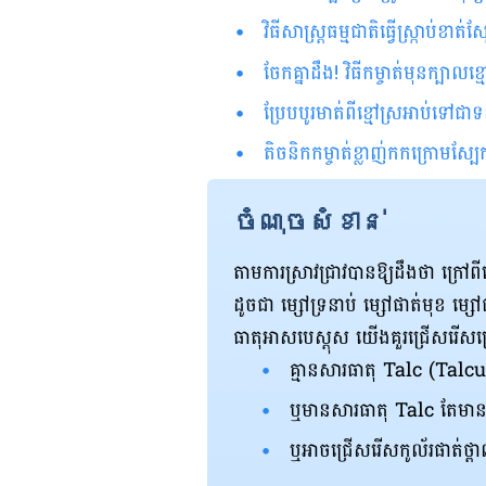
វិធីសាស្រ្តធម្មជាតិធ្វើស្រ្កាប់ខា
ចែកគ្នាដឹង! វិធីកម្ចាត់មុនក្បាល
ប្រែបបូរមាត់ពីខ្មៅស្រអាប់ទៅជា
តិចនិកកម្ចាត់ខ្លាញ់កកក្រោមស្បែ
ចំណុចសំខាន់
តាមការស្រាវជ្រាវបានឱ្យដឹងថា ក្រៅព
ដូចជា ម្សៅ​ទ្រនាប់ ម្សៅ​ផាត់មុខ ម្សៅ
ធាតុអាសបេស្តុស យើងគួរជ្រើសរើសគ
គ្មានសារធាតុ Talc (Talc
ឬមានសារធាតុ Talc តែមា
ឬអាចជ្រើសរើសកូល័រផាត់ថ្ពាល