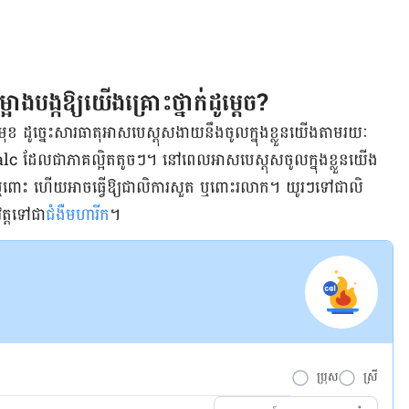
ាងបង្កឱ្យយើងគ្រោះថ្នាក់ដូម្តេច?
 ដូច្នេះសារធាតុ​អាសបេស្តុស​​ងាយនឹងចូលក្នុងខ្លួនយើងតាមរយៈ
Talc ដែល​ជា​ភាគល្អិតតូចៗ។ នៅពេលអាសបេស្តុសចូលក្នុងខ្លួនយើង
​សួត ឬពោះ ហើយ​អាចធ្វើឱ្យជាលិការសួត ឬពោះរលាក។ យូរៗទៅជាលិ
ត្ត​ទៅជា
ជំងឺមហារីក
​។
ប្រុស
ស្រី