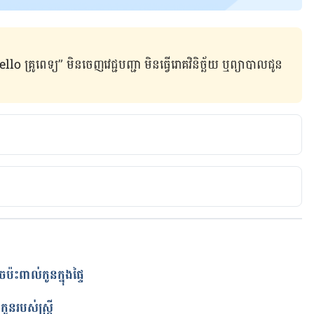
ូពេទ្យ” មិន​ចេញ​វេជ្ជបញ្ជា មិន​ធ្វើ​រោគវិនិច្ឆ័យ ឬ​ព្យាបាល​ជូន​
g/products/personal-care/asbestos-in-makeup/
 Cancer-Causing Asbestos in Talc-based Cosmetics
ights/news/ewg-commissioned-tests-finds-cancer-
៉ះពាល់កូនក្នុងផ្ទៃ
smetics
ត
នរបស់ស្រ្តី
ss on Efforts to Understand Presence of Asbestos in 