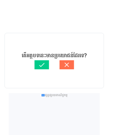
តើអត្ថបទនេះមានប្រយោជន៍ដែរទេ?
ផ្សព្វផ្សាយពាណិជ្ជកម្ម