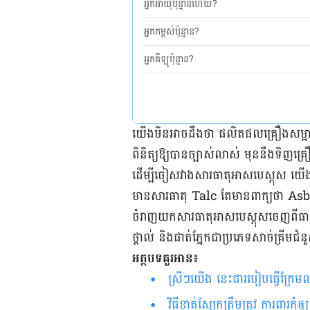
អ្នកអាយុប៉ុន្មានហើយ?
អ្នកកម្ពស់ប៉ុន្មាន?
អ្នកគីឡូប៉ុន្មាន?
យើងមិនអាចដឹងថា ផលិតផលគ្រឿង​សម្អាងណ
ពិនិត្យឱ្យបានច្បាស់លាស់ មុននឹងទិញគ្រ
ដើម្បីចៀសវាងសារធាតុអាសបេស្តុស យើ
មានសារធាតុ Talc តែមានពាក្យ​ថា Asb
ចំរាញយកសារធាតុអាសបេស្តុសចេញពីធាតុ
ថ្ពាល់​ និងផាត់ភ្នែកជា​ប្រភេទ​សាច់​គ្រីម​ជ
អត្ថបទគួរអាន៖
ស្រីៗ​យើង នេះជារបៀបធ្វើក្រ
វិធីខាត់ស្បែកត្រឹមត្រូវ ការពារកុំឲ