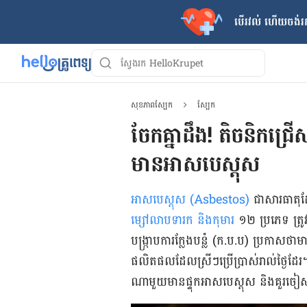
បើរវល់ ហើយចង់​រក
សុខភាពស្បែក
ស្បែក
ចែកគ្នាដឹង! តិចនិកជ្
មានអាសបេស្តុស
អាសបេស្តុស (Asbestos)
ជាសារធាតុដ
ម្សៅលាបទារក និង​កុមារ
១២ ប្រភេទ ត្រូវ
បង្ក្រាបការក្លែងបន្លំ (ក.ប.ប) ប្រកាសថាមាន
ផលិតផល​ដែលស្រីៗប្រើប្រាស់រាល់ថ្ងៃដែរ
ណាមួយមានផ្ទុក​អាសបេស្តុស និងគួរ