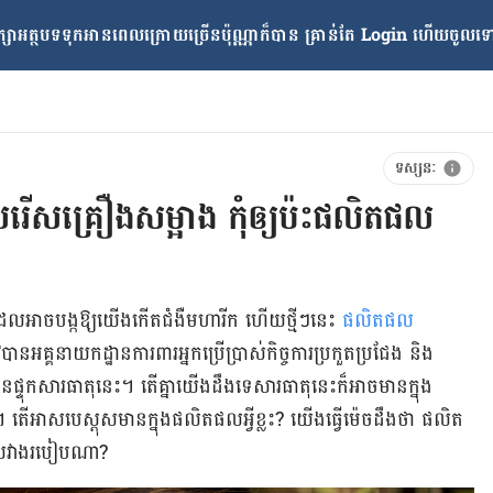
្សាអត្ថបទទុកអានពេលក្រោយ​ច្រើនប៉ុណ្ណាក៏បាន គ្រាន់តែ​ Login ហើយចូលទៅក
ទស្សនៈ
រើសរើសគ្រឿងសម្អាង កុំឲ្យប៉ះផលិតផល
ែលអាចបង្កឱ្យយើងកើតជំងឺមហារីក ហើយថ្មីៗនេះ
ផលិតផល
បានអគ្គនា​យក​ដ្ឋានការពារអ្នកប្រើប្រាស់កិច្ចការប្រកួតប្រជែង និង
​ផ្ទុកសារធាតុនេះ។ តើ​គ្នា​យើង​ដឹង​ទេ​សារធាតុ​នេះ​ក៏អាច​មានក្នុង​
។ តើអាសបេស្តុសមានក្នុងផលិតផលអ្វីខ្លះ? យើងធ្វើ​ម៉េច​ដឹងថា ផលិត
ចៀសវាងរបៀបណា?