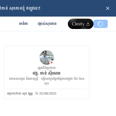
ាន់ សុខភាពខ្ញុំ ឥឡូវនេះ!
មាតិកា
រង្វាស់​សុខភាព
ត្រួតពិនិត្យដោយ
វេជ្ជ. ចាន់ ស៊ីណេត
ឯកទេសសម្ភព និងរោគស្ត្រី · ម​ន្ទីរពេទ្យបង្អែកមិត្តភាពកម្ពុជា-ចិន សែន
សុខ
អត្ថបទ​ដោយ
សុខ វណ្ណ
·
កែ 22/08/2023