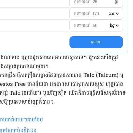
ឆ្នាំ
cm
kg
គណនា
ាមាន ឬគ្មានផ្ទុកសារធាតុ​អាសបេស្តុស​ទេ។ ដូចនេះយើង​ត្រូវ
ឿង​សម្អាង​ប្រភេទ​ណា​មួយ។
ងគួរជ្រើសរើសគ្រឿងសម្អាងដែលគ្មានសារធាតុ Talc (Talcum) ឬ
estos Free មានន័យថា អត់មានសារធាតុ​អាសបេស្តុស ឬត្រូវបាន​
ផ្សំ Talc រួចហើយ។ មួយ​​វិញ​ទៀត យើងក៏អាចជ្រើសរើសកូល័រផាត់
ំនួស​ឱ្យ​ប្រភេទ​សាច់​ម្សៅក៏បាន។
ែមលាបមាត់ងាយៗតាមបែប
្យខូចស្បែកមិនដឹងខ្លួន