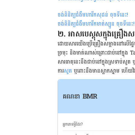
ចង់ពិនិត្យជំងឺមហារីកសុដន់ ចុចទីនេះ
!
ចង់ពិនិត្យជំងឺមហារីកមាត់ស្បូន ចុចទីនេះ
!
២. អាសបេស្តុសក្នុងគ្រឿងសម្អ
ដោយសារយើងប្រើគ្រឿងសម្អាងនៅលើផ្ទៃមុខ
ច្រមុះ និងមាត់ណាស់ព្រោះជាប់នៅក្នុង 
សារធាតុនេះនឹងជាប់​នៅ​ក្នុង​ស្រទាប់
ការ
សួត
ឬ​ពោះ​នឹងមាន​ស្លាកស្នាម ហើយ​​វិវ
គណនា BMR
អ្នកភេទអ្វីដែរ?