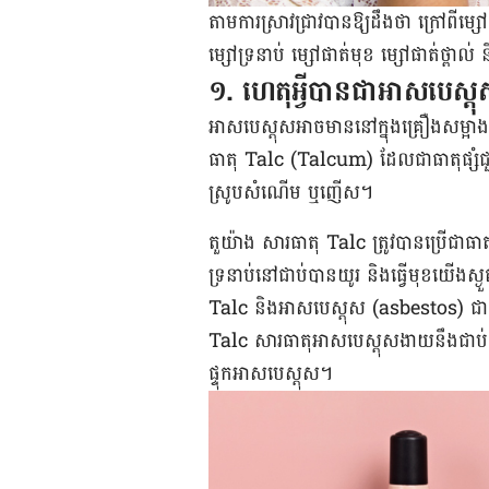
តាមការស្រាវជ្រាវបានឱ្យដឹងថា ក្រៅពីម្
ម្សៅ​ទ្រនាប់ ម្សៅ​ផាត់មុខ ម្សៅផាត់ថ្ពាល់
១. ហេតុអ្វីបានជាអាសបេស្ត
អាសបេស្តុសអាចមាននៅក្នុងគ្រឿងសម្អ
ធាតុ Talc (Talcum) ដែលជាធាតុផ្សំជ
ស្រូបសំណើម ឬញើស។
តួយ៉ាង សារធាតុ Talc ត្រូវបានប្រើជាធាតុផ្
ទ្រនាប់នៅជាប់បានយូរ និងធ្វើមុខយើងស្ង
Talc និងអាសបេស្តុស (asbestos) ជាសារធា
Talc សារធាតុអាសបេស្តុសងាយនឹងជាប់
ផ្ទុកអាសបេស្តុស។