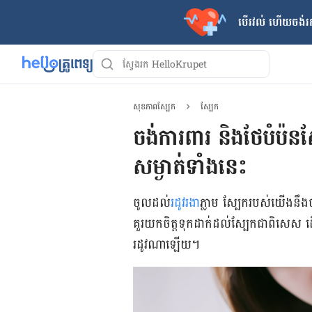
បើរវល់ ហើយចង់​រក
សុខភាពស្បែក
ស្បែក
ចង់ការពារ និងថែបំប៉នស្
សម្ងាត់ទាំងនេះ
ចូល​ដល់
​រដូវ​រងា
ភ្លាម​ ស្បែក​របស់​​យើង​នឹង
គួរ​យក​ចិត្ត​ទុក​ដាក់​ដល់​ស្បែក​ជា​ពិសេស ដើម
រដូវ​​ណា​​​ឡើយ។