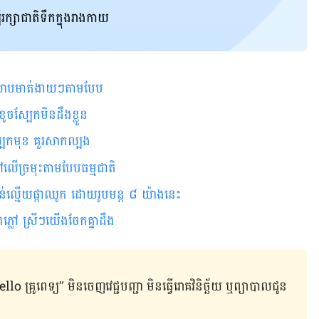
ី​រក្សា​ជាតិ​ទឹក​​ក្នុង​រាងកាយ
ែមលាបមាត់ងាយៗតាមបែប
្យខូចស្បែកមិនដឹងខ្លួន
ត់ស្បែកមុខ គួរសាកល្បង
ខ្មៅលើច្រមុះតាមបែបធម្មជាតិ
ទន់ល្មើយផ្កាឈូក ដោយរូបមន្ត ៨ យ៉ាងនេះ
កភ្លៅ ស្រីៗ​យើងចែកគ្នាដឹង
ូពេទ្យ” មិន​ចេញ​វេជ្ជបញ្ជា មិន​ធ្វើ​រោគវិនិច្ឆ័យ ឬ​ព្យាបាល​ជូន​