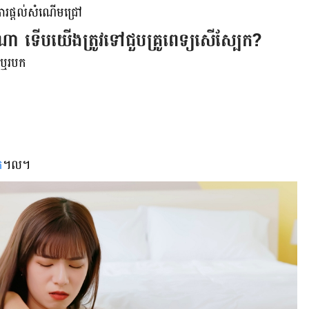
ការ​ផ្តល់​សំណើម​ជ្រៅ
ប​ណា​ ទើប​យើង​ត្រូវ​ទៅ​ជួប​គ្រូពេទ្យ​សើស្បែក?
ឬ​​របក​
ក
។ល។