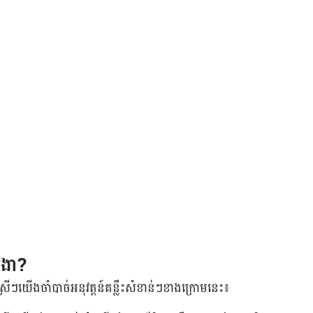
វ​រងា?
​ ស្រី​ៗ​យើង​ចាំបាច់​អនុវត្តន៍​គន្លឹះ​សំខាន់​ៗ​ខាង​ក្រោម​នេះ៖