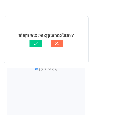
តើអត្ថបទនេះមានប្រយោជន៍ដែរទេ?
ផ្សព្វផ្សាយពាណិជ្ជកម្ម