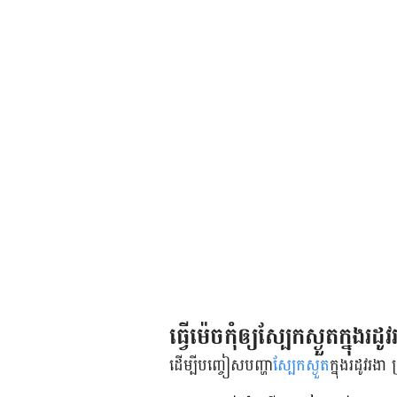
ធ្វើ​ម៉េច​កុំ​ឲ្យ​ស្បែក​ស្ងួត​ក្នុង​រដូ
ដើម្បី​បញ្ចៀស​បញ្ហា
​​ស្បែក​ស្ងួត
​ក្នុង​រដូវរងា