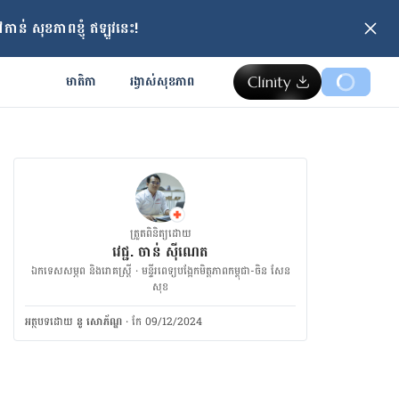
ាន់ សុខភាពខ្ញុំ ឥឡូវនេះ!
មាតិកា
រង្វាស់​សុខភាព
ត្រួតពិនិត្យដោយ
វេជ្ជ. ចាន់ ស៊ីណេត
ឯកទេសសម្ភព និងរោគស្ត្រី · ម​ន្ទីរពេទ្យបង្អែកមិត្តភាពកម្ពុជា-ចិន សែន
សុខ
អត្ថបទ​ដោយ
នូ សោភ័ណ្ឌ
·
កែ 09/12/2024