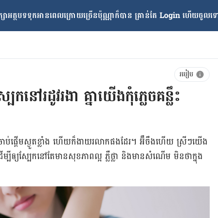
្សាអត្ថបទទុកអានពេលក្រោយ​ច្រើនប៉ុណ្ណាក៏បាន គ្រាន់តែ​ Login ហើយចូលទៅក
របៀប
បែកនៅរដូវរងា គ្នាយើងកុំភ្លេចគន្លឹះ
​ចាប់ផ្តើម​ស្ងួត​​ខ្លាំង ហើយ​ក៏​ងាយ​រលាក​ផង​ដែរ។ អ៊ឹចឹង​ហើយ​ ស្រីៗ​យើង​
្បី​ឲ្យ​ស្បែក​នៅ​តែ​មាន​សុខភាព​ល្អ ភ្លឺ​ថ្លា និង​មាន​សំណើម​​ មិន​ថា​ក្នុង​