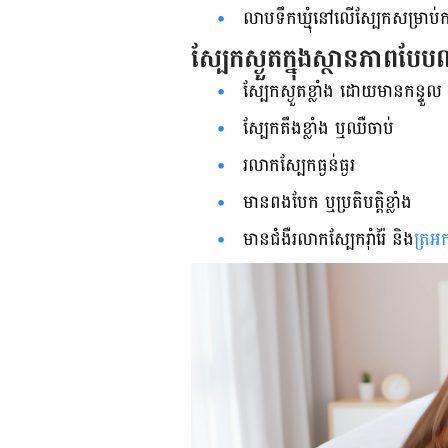
លាប​ទឹក​ឃ្មុំ​នៅ​លើ​ស្បែក​សម្រាប់​
ស្បែក​ស្ងួត​ក្នុង​ស្ថានភាព​បែ
ស្បែក​ស្ងួត​ខ្លាំង ដោយ​មាន​កន្ទួល 
ស្បែក​តឹង​ខ្លាំង ឬ​ឈឺចាប់
រលាក​ស្បែក​ធ្ងន់ធ្ងរ
មាន​ពងបែក ឬ​ប្រតិបត្តិ​ខ្លាំង
មាន​ជំងឺ​រលាក​ស្បែក​រ៉ាំរ៉ៃ និង
ត្រអ