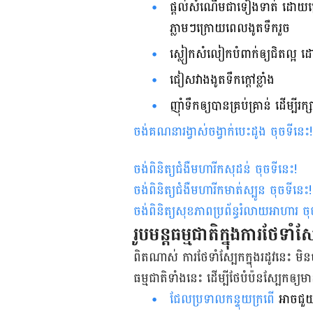
ផ្តល់​សំណើម​ជា​ទៀងទាត់​ ដោយ​ជ្រ
ភ្លាម​ៗ​ក្រោយ​ពេល​ងូត​ទឹក​រួច
ស្លៀក​សំលៀក​បំពាក់​ឲ្យ​ជិត​ល្អ ដ
ជៀសវាង​ងូត​ទឹក​ក្តៅ​ខ្លាំង
ញ៉ាំ​ទឹក​ឲ្យ​បាន​គ្រប់គ្រាន់​ ដើម្បី​រក
ចង់គណនារង្វាស់ចង្វាក់បេះដូង ចុចទីនេះ
!
ចង់ពិនិត្យជំងឺមហារីកសុដន់ ចុចទីនេះ
!
ចង់ពិនិត្យជំងឺមហារីកមាត់ស្បូន ចុចទីនេះ
!
ចង់ពិនិត្យសុខភាពប្រព័ន្ធរំលាយអាហារ ចុ
រូបមន្ត​ធម្មជាតិ​ក្នុង​ការ​ថែទាំ​ស្ប
ពិត​ណាស់​ ការ​ថែទាំ​ស្បែក​ក្នុង​រដូវ​នេះ មិន​
ធម្មជាតិ​ទាំង​នេះ ដើម្បី​ថែ​បំប៉ន​ស្បែក​ឲ្
ជែល​ប្រទាល​កន្ទុយ​ក្រពើ
អាច​ជួយ​