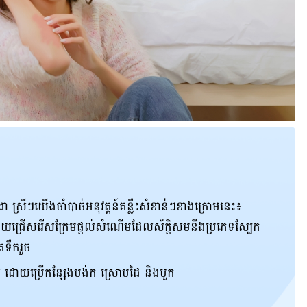
ូវរងា​ ស្រី​ៗ​យើង​ចាំបាច់​អនុវត្តន៍​គន្លឹះ​សំខាន់​ៗ​ខាង​ក្រោម​នេះ៖
​ជ្រើសរើស​ក្រែម​ផ្តល់​សំណើម​ដែល​​ស័ក្តិសម​នឹង​ប្រភេទ​ស្បែក​
​ទឹក​រួច
អ ដោយ​ប្រើ​កន្សែង​បង់​ក ស្រោម​ដៃ​ និង​មួក