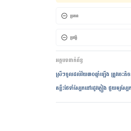
ប្រភព
Winter Skin Care Guide: How T
Season
ប្រវត្តិ
https://sahyadrihospital.com/b
កំណែ​ប្រែបច្ចុប្បន្ន
nourish-your-skin-during-the-
អត្ថបទពាក់ព័ន្ធ
09/12/2024
10 tips for protecting your ski
អត្ថបទ​ដោយ 
នូ សោភ័ណ្ឌ
ស្រីៗចូលដល់វ័យ៣០ឆ្នាំឡើង ត្រូវចេះតិចនិក
ត្រួតពិនិត្យដោយ 
វេជ្ជ. ចាន់ ស៊ីណេ
https://www.nyp.org/patients-a
បច្ចុប្បន្នភាពដោយ៖ 
Sopheng
គន្លឹះថែទាំស្បែកនៅរដូវភ្លៀង ជួយឲ្យស្
protecting-your-skin-in-the-co
It’s Frigid Outside—Here’s Ho
https://www.vogue.com/article