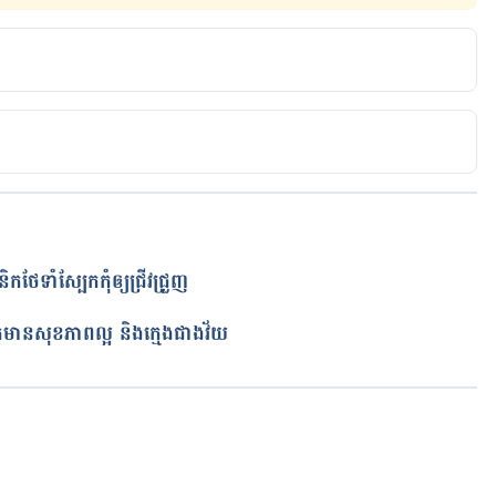
o Protect And Nourish Your Skin During The Cold 
log/winter-skin-care-guide-how-to-protect-and-
cold-season/
n in the cold weather
ថែទាំស្បែកកុំឲ្យជ្រីវជ្រួញ
ត
nd-visitors/advances-consumers/issues/10-tips-for-
បែកមានសុខភាពល្អ និងក្មេងជាងវ័យ
ld-weather
w to Protect and Nourish Your Winter Complexion
/winter-skin-routine
កំពុងដំណើរការ...