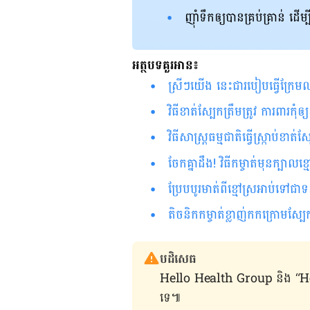
ញ៉ាំ​ទឹក​ឲ្យ​បាន​គ្រប់គ្រាន់​ ដើម្ប
អត្ថបទគួរអាន៖
ស្រីៗ​យើង នេះជារបៀបធ្វើក្រ
វិធីខាត់ស្បែកត្រឹមត្រូវ ការពារកុំឲ
វិធីសាស្រ្តធម្មជាតិធ្វើស្រ្កាប់ខា
ចែកគ្នាដឹង! វិធីកម្ចាត់មុនក្បាល
ប្រែបបូរមាត់ពីខ្មៅស្រអាប់ទៅជា
តិចនិកកម្ចាត់ខ្លាញ់កកក្រោមស្បែ
បដិសេធ
Hello Health Group និង “Hello គ្រ
ទេ៕