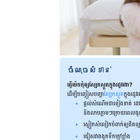
ចំណុចសំខាន់
ធ្វើ​ម៉េច​កុំ​ឲ្យ​ស្បែក​ស្ងួត​ក្នុង​រដូវ​រងា?
ដើម្បី​បញ្ចៀស​បញ្ហា
​​ស្បែក​ស្ងួត
​ក្នុង​រដ
ផ្តល់​សំណើម​ជា​ទៀងទាត់​ ដោយ
និង​លាប​ភ្លាម​ៗ​ក្រោយ​ពេល​ងូត
ស្លៀក​សំលៀក​បំពាក់​ឲ្យ​ជិត​ល្
ជៀសវាង​ងូត​ទឹក​ក្តៅ​ខ្លាំង