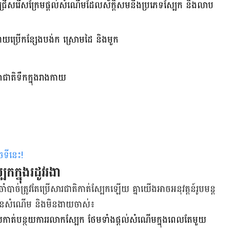
ើសរើស​ក្រែម​ផ្តល់​សំណើម​ដែល​​ស័ក្តិសម​នឹង​ប្រភេទ​ស្បែក​ និង​លាប​
ោយ​ប្រើ​កន្សែង​បង់​ក ស្រោម​ដៃ​ និង​មួក
្សា​ជាតិ​ទឹក​​ក្នុង​រាងកាយ
ចទីនេះ
!
ែក​ក្នុង​រដូវ​រងា
ចាំបាច់​ត្រូវ​តែ​ប្រើ​សារជាតិ​កាត់​ស្បែក​ឡើយ គ្នា​យើង​អាច​អនុវត្តន៍​រូបមន្ត​
យ​​មាន​សំណើម​ និង​មិន​ងាយ​ចាស់៖
កាត់បន្ថយ​ការ​រលាក​ស្បែក​ ថែម​ទាំង​ផ្តល់​សំណើម​ក្នុង​ពេល​តែ​មួយ