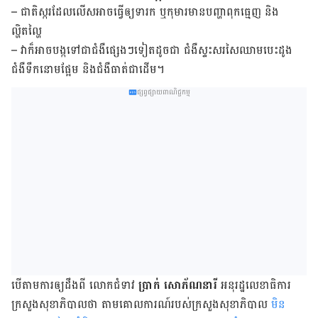
– ជាតិ​ស្ករ​ដែល​លើស​អាច​ធ្វើ​ឲ្យ​ទារក ឬ​កុមារ​មាន​បញ្ហា​ពុក​ធ្មេញ និង​
ល្ហិតល្ហៃ
– វា​ក៏​អាច​បង្ក​ទៅ​ជា​ជំងឺ​ផ្សេង​ៗ​ទៀត​ដូច​ជា ជំងឺ​ស្ទះ​សរសៃ​ឈាម​បេះដូង
ជំងឺ​ទឹក​នោម​ផ្អែម និង​ជំងឺ​ធាត់​ជាដើម។
ផ្សព្វផ្សាយពាណិជ្ជកម្ម
បើ​តាម​ការ​ឲ្យ​ដឹង​ពី លោក​ជំទាវ
ប្រាក់ សោភ័ណនារី
អនុរដ្ឋលេខាធិការ
ក្រសួង​សុខាភិបាលថា តាម​គោលការណ៍​របស់​ក្រសួង​សុខាភិបាល
មិន​