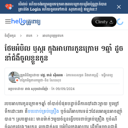
បើរវល់ ហើយចង់​រក្សាអត្ថបទទុកអានពេលក្រោយ​ច្រើនប៉ុណ្ណាក៏បាន
គ្រាន់តែ​ Login ហើយចូលទៅកាន់ សុខភាពខ្ញុំ ឥឡូវនេះ!
ចិញ្ចឹមកូន
ទារក
អាហារូបត្ថម្ភទារក
ថែមអំបិល ឬស្ករ ក្នុងអាហារកូនក្រោម ១ឆ្នាំ ដូច
នាំជំងឺចូលខ្លួនកូន
ត្រួតពិនិត្យដោយ
វេជ្ជ. ចាន់ ស៊ីណេត
·
ឯកទេសសម្ភព និងរោគស្ត្រី
·
ម​ន្ទីរពេទ្យ
បង្អែកមិត្តភាពកម្ពុជា-ចិន សែនសុខ
អត្ថបទ​ដោយ
នាង សុខុមដាលីញ៉ា
·
កែ 09/09/2024
របប​អាហារ​កូន​ក្រោម​១ឆ្នាំ ចាំ​បាច់​បំផុត​បន្ទាប់​ពី​ការ​បៅ​ដោះ​ម្ដាយ ឬ​ម្សៅ​
ទឹកដោះ​គោ គឺ​
បបរ​ខាប់​គ្រប់​គ្រឿង
ឬ​ចំណី​អាហារ​ទន់​ៗ​ដែល​អា​អូន​អាច​ញ៉ាំ​
បាន។ ស្រប​គ្នា​នេះ មាន​ម៉ាក់​ៗ​មួយ​ចំនួន​ធ្វើ​បបរ​ខាប់​គ្រប់​គ្រឿង ឬ​ចំណី​
ចំណុក​ផ្សេងៗ​ឲ្យ​កូន លួច​ដាក់​ស្ករ ឬ​អំបិល​ក្នុង​អាហារ ដើម្បី​ឲ្យ​មាន​ជាតិ