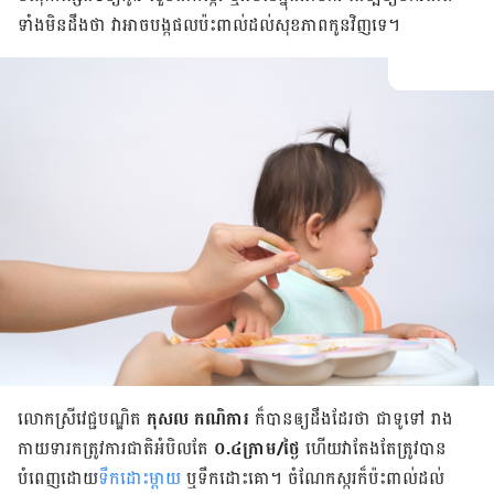
ទាំង​មិន​ដឹង​ថា វា​អាច​បង្ក​ផល​ប៉ះពាល់​ដល់​សុខភាព​កូន​វិញ​ទេ។
លោក​ស្រី​វេជ្ជបណ្ឌិត
កុសល កណិការ
ក៏​បាន​ឲ្យ​ដឹង​ដែរ​ថា ជា​ទូទៅ រាង
កាយ​ទារក​ត្រូវ​ការ​ជាតិ​អំបិល​តែ
០.៤ក្រាម/ថ្ងៃ
ហើយ​វា​តែង​តែ​ត្រូវ​បាន​
បំពេញ​ដោយ​
ទឹក​ដោះ​ម្ដាយ
ឬ​ទឹកដោះគោ។ ចំណែក​ស្ករ​ក៏​ប៉ះពាល់​ដល់​