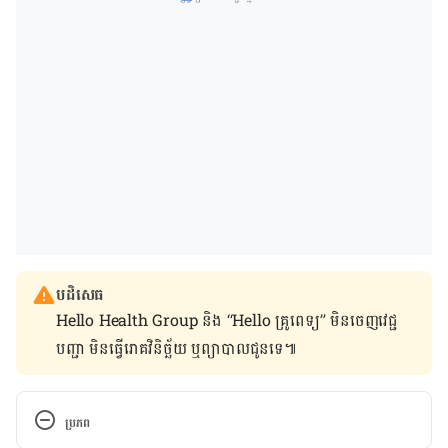
បដិសេធ
Hello Health Group និង “Hello គ្រូពេទ្យ” មិន​ចេញ​វេជ្ជ
បញ្ជា មិន​ធ្វើ​រោគវិនិច្ឆ័យ ឬ​ព្យាបាល​ជូន​ទេ៕
ប្រភព