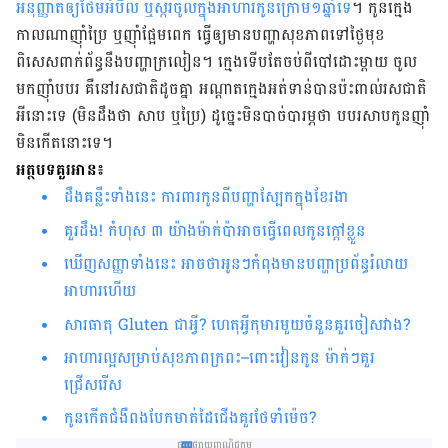
អនុញ្ញាត​ឲ្យ​ថែម​អំបិល ឬ​ស្ករ​ចូល​ក្នុង​អាហារ​កូន​ក្រោម​១ឆ្នាំ​ទេ
។ កូន​ក្មេង​
កាល​ណា​ញ៉ាំ​ប្រៃ ឬ​ញ៉ាំ​ផ្អែម​ពេក ធ្វើ​ឲ្យ​មាន​បញ្ហា​សុខភាព​ទៅ​ថ្ងៃ​មុខ
ពិសេស​ពាក់ព័ន្ធ​នឹង​បញ្ហា​ក្រលៀន។ ក្មេង​ទើប​តែ​ចប់​ពី​បៅ​ដោះ​ម្តាយ ចូល​
មក​ញ៉ាំ​បបរ គឺ​នៅ​រសជាតិ​ដូច​គ្នា អណ្ដាត​ក្មេង​អត់​ទាន់​បាន​ប៉ះពាល់​រសជាតិ​
អី​នោះ​ទេ (មិនដឹងថា សាប ឬប្រៃ) ដូច្នេះ​មិន​បាច់​បារម្ភ​ថា បបរ​សាប​កូន​ញ៉ាំ​
មិន​កើត​នោះ​ទេ។
អត្ថបទគួរអាន៖
ដឹងគន្លឹះទាំងនេះ ការពារកូនពីបញ្ហាស្បែកក្នុងខែរងា
គួរដឹង! កំហុស ៣ យ៉ាងម៉ាក់ប៉ាអាចធ្វើពេលកូនក្តៅខ្លួន
ឃើញសញ្ញាទាំងនេះ អាចថាអូនៗកំពុង​មានបញ្ហាប្រព័ន្ធរំលាយ
អាហារហើយ
សារធាតុ Gluten ជាអ្វី? ហេតុអ្វីកុមារមួយចំនួនគួរចៀសវាង?
អាហារល្អសម្រាប់សុខភាពក្រពះ
–ពោះវៀនកូន ម៉ាក់ៗគួរ
ជ្រើសរើស
កូនកើតជំងឺពងបែកមាត់ដៃជើងគួរថែទាំម៉េច?
ផ្សព្វផ្សាយពាណិជ្ជកម្ម