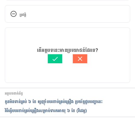
Salt and Sugar for Babies – Reasons to Avoid 
Them https://parenting.firstcry.com/articles/salt-
ប្រវត្តិ
and-sugar-for-babies-reasons-to-avoid-them/
កំណែ​ប្រែបច្ចុប្បន្ន
13 Reasons Why Sugar and Salt is a Big NO for 
Babies Below 1 
09/09/2024
Year https://www.bumpsnbaby.com/why-sugar-
អត្ថបទ​ដោយ 
នាង សុខុមដាលីញ៉ា
តើអត្ថបទនេះមានប្រយោជន៍ដែរទេ?
salt-babies/
ត្រួតពិនិត្យដោយ 
វេជ្ជ. ចាន់ ស៊ីណេត
បច្ចុប្បន្នភាពដោយ៖ 
Editor HK
Can I put salt in my baby’s 
food? https://www.babycentre.co.uk/x555836/can-
i-put-salt-in-my-babys-food
អត្ថបទពាក់ព័ន្ធ
កូនមិនទាន់គ្រប់ ៦ ខែ ឲ្យញ៉ាំបបរខាប់គ្រប់គ្រឿង ប្រយ័ត្នជួបបញ្ហានេះ
វិធីធ្វើបបរខាប់គ្រប់គ្រឿងសម្រាប់ទារកអាយុ ៦ ខែ (វីដេអូ)