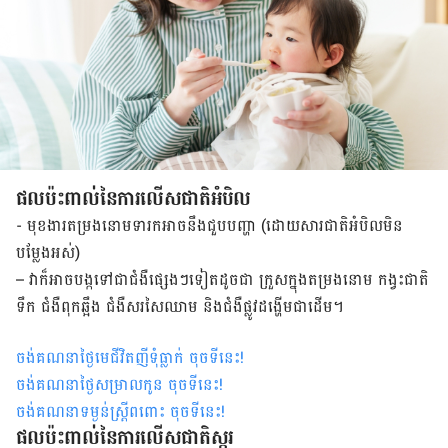
ផល​ប៉ះពាល់​នៃ​ការ​លើស​ជាតិ​អំបិល
-​ មុខងារ​តម្រង​នោម​ទារក​អាច​នឹង​ជួប​បញ្ហា (ដោយ​សារ​ជាតិ​អំបិល​មិន​
បម្លែង​អស់)
– វា​ក៏​អាច​បង្ក​ទៅ​ជា​ជំងឺ​ផ្សេងៗ​ទៀត​ដូច​ជា ក្រួស​ក្នុង​តម្រង​នោម កង្វះ​ជាតិ​
ទឹក ជំងឺ​ពុក​ឆ្អឹង ជំងឺ​សរសៃ​ឈាម និង​ជំងឺ​ផ្លូវ​ដង្ហើម​ជាដើម។
ចង់គណនាថ្ងៃមេជីវិតញីទុំធ្លាក់ ចុចទីនេះ
!
ចង់គណនាថ្ងៃសម្រាលកូន ចុចទីនេះ
!
ចង់គណនាទម្ងន់ស្រ្តីពពោះ ចុចទីនេះ
!
ផល​ប៉ះពាល់​នៃ​ការ​លើស​ជាតិ​ស្ករ