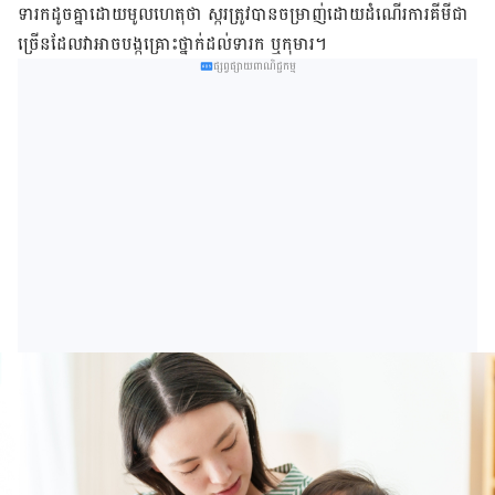
ទារក​ដូច​គ្នា​ដោយ​មូលហេតុ​ថា ស្ករ​ត្រូវ​បាន​ចម្រាញ់​ដោយ​ដំណើរ​ការ​គីមី​ជា​
ច្រើន​ដែល​វា​អាច​បង្ក​គ្រោះ​ថ្នាក់​ដល់​ទារក ឬ​កុមារ។
ផ្សព្វផ្សាយពាណិជ្ជកម្ម