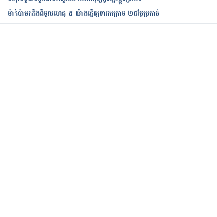
ntent.aspx?
ម៉ាក់ប៉ាមកដឹងពីមូលហេតុ ៥ យ៉ាងធ្វើឲ្យទារកក្រោម ២៨ថ្ងៃប្រកាច់
ContentTypeID=40&ContentID=EpilepsySeizuresQ
uiz
Understanding Seizures
កំពុងដំណើរការ...
https://www.mskcc.org/pdf/cancer-care/patient-
education/understanding-seizures