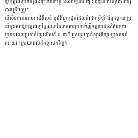
ជួប​គ្រូពេទ្យ​ដើម្បី​ពិនិត្យ វាយតម្លៃ និងរកមូលហេតុ និងផ្តល់ការព្យាបាលឱ្យ
បានត្រឹមត្រូវ។
បើសិនជាកុមារមានជំងឺស្កន់ ឬជំងឺឆ្កួតជ្រូក​ដែលកំពុងប្រើថ្នាំ​ ឪពុកម្តាយ​ត្រូវ
នាំកូន​មកជួប​គ្រូពេទ្យ​​វិញពេលដែលកុមារប្រកាច់ញឹកញាប់ជាង​ថ្ងៃធម្មតា
ឬរយៈពេលប្រកាច់យូរលើសពី ៥ នាទី ឬសន្លប់បាត់ស្មារតី​យូរ ឬមានទន់
អវៈយវៈក្រោយពេលដឹងខ្លួនមកវិញ។