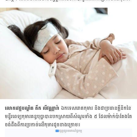
លោកវេជ្ជបណ្ឌិត តឹក លីវណ្ណារ៉ា
ឯកទេសរោគកុមារ និងជាប្រធានគ្លីនិក​នៃ
មន្ទីរពេទ្យកុមារគន្ធ​បុប្ផា​បានបកស្រាយពីសំណួរទាំង ៥ ដែលម៉ាក់ប៉ាតែងតែ
ចង់ដឹងពីការប្រកាច់លើកុមារដូចខាងក្រោម៖
ផ្សព្វផ្សាយពាណិជ្ជកម្ម