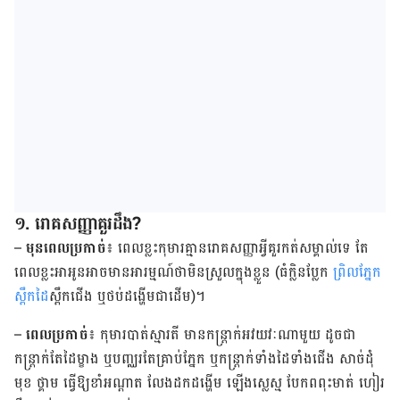
១. រោគសញ្ញា​គួរ​ដឹង?
–
មុនពេលប្រកាច់
៖ ពេលខ្លះកុមារគ្មានរោគសញ្ញាអ្វីគួរកត់សម្គាល់ទេ តែ
ពេលខ្លះអាអូនអាច​មាន​អារម្មណ៍ថាមិនស្រួលក្នុងខ្លួន​ (ធំក្លិនប្លែក
ព្រិលភ្នែក
ស្ពឹកដៃ
ស្ពឹកជើង​ ឬថប់ដង្ហើមជាដើម)។
–
ពេលប្រកាច់
៖ កុមារបាត់ស្មារតី មានកន្រ្តាក់អវយវៈណាមួយ ដូចជា
កន្ត្រាក់តែដៃម្ខាង ឬបញ្ឈ​រតែ​គ្រាប់​ភ្នែក ឬកន្ត្រាក់ទាំងដៃទាំងជើង សាច់ដុំ
មុខ ថ្គាម ធ្វើឱ្យខាំអណ្តាត លែងដកដង្ហើម ឡើង​ស្លេស្ម បែកពពុះមាត់ ហៀរ