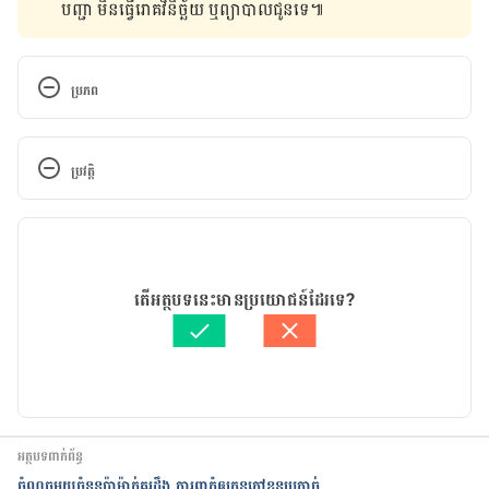
បញ្ជា មិន​ធ្វើ​រោគវិនិច្ឆ័យ ឬ​ព្យាបាល​ជូន​ទេ៕
ប្រភព
Seizures and Epilepsy: Frequently Asked 
Questions
ប្រវត្តិ
https://www.brainline.org/article/seizures-and-
កំណែ​ប្រែបច្ចុប្បន្ន
epilepsy-frequently-asked-questions
13/06/2023
Prevent Epilepsy
អត្ថបទ​ដោយ 
សុខ វណ្ណ
តើអត្ថបទនេះមានប្រយោជន៍ដែរទេ?
ត្រួតពិនិត្យដោយ គ្រូពេទ្យឯកទេស.
វេជ្ជបណ្ឌិតឯកទេស តឹក លីវណ្ណារ៉ា
https://www.cdc.gov/epilepsy/preventing-
បច្ចុប្បន្នភាពដោយ៖ 
សុខ វណ្ណ
epilepsy.htm
How Much Do You Know About Seizures?
អត្ថបទពាក់ព័ន្ធ
https://www.urmc.rochester.edu/encyclopedia/co
ចំណុចមួយចំនួនប៉ាម៉ាក់គួរដឹង ការពាកុំឲ្យកូនក្ដៅខ្លួនប្រកាច់