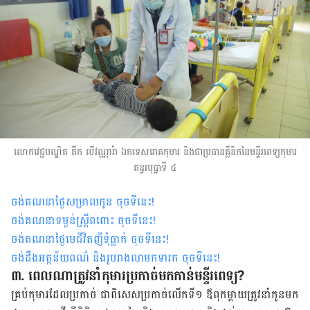
លោកវេជ្ជបណ្ឌិត តឹក លីវណ្ណារ៉ា ឯកទេសរោគកុមារ និងជាប្រធានគ្លីនិក​នៃមន្ទីរពេទ្យកុមារ
គន្ធរបុប្ផាទី ៤
ចង់គណនាថ្ងៃសម្រាលកូន ចុចទីនេះ
!
ចង់គណនាទម្ងន់ស្រ្តីពពោះ ចុចទីនេះ
!
ចង់គណនាថ្ងៃមេជីវិតញីទុំធ្លាក់ ចុចទីនេះ
!
ចង់ដឹងអត្ថន័យពណ៌ និងរូបរាងលាមកទារក ចុចទីនេះ
!
៣. ពេលណាត្រូវនាំកុមារប្រកាច់មកកាន់មន្ទីរពេទ្យ?
គ្រប់កុមារដែលប្រកាច់ ជាពិសេសប្រកាច់លើកទី១ ឪពុកម្តាយត្រូវនាំកូន​មក​