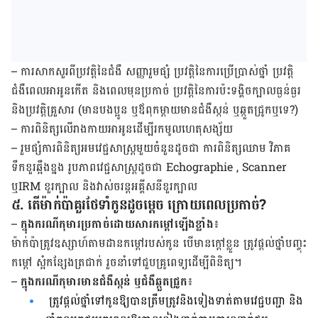
– ការសាកសួរពីប្រវត្តិនៃជំងឺ​ សញ្ញារួមផ្សំ ប្រវត្តិនៃការប្រើប្រាស់ថ្នាំ ប្រវត្តិ
ជំងឺពេលអាអូនកើត និង​ពេលមុនប្រកាច់ ប្រវត្តិនៃការប៉ះទង្គិចក្បាលធ្ងន់ធ្ងរ​
និង​ប្រវត្តិគ្រួសារ (មានបងប្អូន ឬ​ឪពុក​ម្តាយមានជំងឺស្កន់ ឬឆ្កួតជ្រូកឬទេ?)
– ការពិនិត្សលើរាងកាយអាអូនដើម្បីរកមូលហេតុសង្ស័យ
– រួមផ្សំការពិនិត្យអមវេជ្ជសាស្រ្តមួយចំនួនដូចជា ការពិនិត្សឈាម វិភាគ
ទឹកខួរឆ្អឹងខ្នង រូបភាព​វេជ្ជសាស្រ្ត​ដូចជា​ Echographie , Scanner
ឬIRM ខួរក្បាល និងវាស់ចរន្តអគ្គីស​នី​ខួរក្បាល ​
៥. តើម៉ាក់ប៉ាគួរថែទាំកូនដូចម្តេច ក្រោយពេលប្រកាច់?
–
ក្នុងករណីកុមារប្រកាច់ដោយសារកម្តៅឡើងខ្លាំង
៖
ម៉ាក់ប៉ាត្រូវឧស្សាហ៍តាមដានកម្តៅរបស់កូន បើ​មាន​ក្តៅខ្លួន ត្រូវផ្តល់ថ្នាំបញ្ចុះ
កម្តៅ ស្អំកន្សែង​ត្រជាក់ រួចនាំទៅជួបគ្រូពេទ្យដើម្បីពិនិត្យ។
–
ក្នុងករណីកុមារមានជំងឺស្កន់ ឬជំងឺឆ្កួតជ្រូក
៖
ត្រូវផ្តល់ថ្នាំទៅកូនឱ្យបាន​ត្រឹមត្រូវ​និងទៀងទាត់តាមវេជ្ជបញ្ជា និង