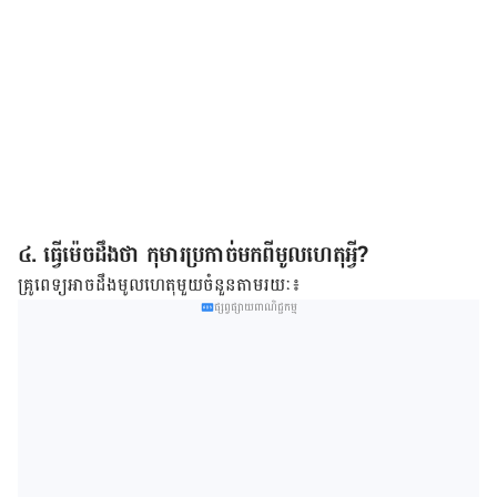
៤. ធ្វើម៉េចដឹងថា កុមារប្រកាច់មកពីមូលហេតុអ្វី?
គ្រូពេទ្យអាចដឹងមូលហេតុមួយចំនួនតាមរយៈ៖
ផ្សព្វផ្សាយពាណិជ្ជកម្ម