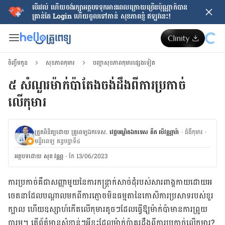
បើរវល់ ហើយចង់​រក្សាអត្ថបទទុកអានពេលក្រោយ​ច្រើនប៉ុណ្ណាក៏បាន
គ្រាន់តែ​ Login ហើយចូលទៅកាន់ សុខភាពខ្ញុំ ឥឡូវនេះ!
ចិញ្ចឹមកូន
សុខភាពកុមារ
បញ្ហាសុខភាពកុមារផ្សេងទៀត
៥ សំណួរម៉ាក់ប៉ាតែងចង់ដឹងពីការប្រកាច់
លើកុមារ
ត្រួតពិនិត្យដោយ គ្រូពេទ្យឯកទេស.
វេជ្ជបណ្ឌិតឯកទេស តឹក លីវណ្ណារ៉ា
·
ជំងឺកុមារ
·
មន្ទីរពេទ្យ គន្ធបប្ផាទី៤
អត្ថបទ​ដោយ
សុខ វណ្ណ
·
កែ 13/06/2023
ការប្រកាច់គឺជាសញ្ញាមួយនៃការកន្រ្តាក់សាច់ដុំរបស់សារពាង្គកាយដោយអ
ចេតនាដែល​បណ្តាលមក​ពីការភ្ញោចមិនធម្មតានៃកោសិការប្រសាទរបស់ខួរ
ក្បាល ហើយឧស្សាហ៍កើតលើកុមារ​តូចៗដែល​ធ្វើឱ្យម៉ាក់ប៉ាមានការព្រួយ
បារម្ភ។ តើព័ត៌មានសំខាន់ៗអ្វីខ្លះ​ដែលម៉ាក់ប៉ាគួរដឹងពីការ​ប្រកាច់​​លើ​កុមារ?