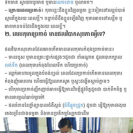
ទឹកមាត់ ស្វាយបបូរមាត់ ឬមាន
លេចនោម
ឬលាមក។
–
ក្រោយពេលប្រកាច់
៖ កុមារខ្លះដឹងខ្លួនវិញធម្មតា ខ្លះទៀតនៅសន្លប់បាត់
ស្មារតីក្នុងរយៈពេលខ្លី។​​ បន្ទាប់ពីដឹងខ្លួនឡើងវិញ ​កុមារអាចនៅសន្លឹម ឬ
អាចមានទន់ដៃជើងក្នុងរយៈពេលខ្លី។
២. ពេលកុមារប្រកាច់ មានផលវិបាកសុខភាពអ្វីទេ?
ផលវិបាកសុខភាពដែលអាចកើតមានពេលកុមារកំពុងប្រកាច់មាន៖
– មានរបួស ឬមានគ្រោះថ្នាក់ផ្សេងៗដូចជា​ ខាំអណ្តាត ដួលបោកក្បាល
លង់ទឹក
(ពេលកុមារ​កំពុង​ហែលទឹក ហើយប្រកាច់)
– ឈ្លក់អាហារចូលក្នុងបំពង់ខ្យល់ ពេលដែលប្រកាច់កើតមានពេលកុមារ
កំពុងញុំាអារហារ​ ហើយ​ធ្វើ​ឱ្យ​រលាកសួត ឬស្ទះដង្ហើមស្លាប់ភ្លាមៗ
– បើកុមារប្រកាច់ញឹកញាប់អាចធ្វើឱ្យមានវិបត្តិផ្លូវចិត្តដូចជា បាក់ទឹកចិត្ត ឬ
មានអារម្មណ៍​ឆាប់​មួរម៉ៅ
– ផលរំខាននៃថ្នាំ​ព្យាបាលជំងឺស្កន់ (
ជំងឺឆ្កួតជ្រូក
) ដូចជា​ ធ្វើឱ្យកុមារងងុយ​
គេងច្រើនជាងធម្មតា និង​មាន​ប្រតិកម្មស្បែកជាដើម