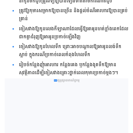
នាំកូនមកជួបគ្រូពេទ្យឱ្យបាន​ទៀងទាត់​តាមការណាត់ជួប
ត្រូវឱ្យកុមារសម្រាកឱ្យបានច្រើន និងផ្តល់ចំណីអារហារឱ្យបានគ្រប់
គ្រាន់
ចៀសវាងឱ្យកូនលេងកីឡាណាដែលធ្វើឱ្យអាអូនហត់ខ្លាំងពេកដែល
ជាកត្តាជំរុញឱ្យអាអូនប្រកាច់ឡើងវិញ
ចៀសវាងឱ្យកូនហែលទឹក ព្រោះអាចបណ្តាលឱ្យអាអូនលង់ទឹក
ស្លាប់ ក្នុងករណី​ប្រកាច់​ពេល​​កំពុង​ហែលទឹក
រៀបចំកន្លែងញុំាអារហារ កន្លែងគេង ឬកន្លែងងូតទឹកឱ្យមាន
សុវត្ថិភាព​ដើម្បីចៀសវាង​គ្រោះថ្នាក់​ពេល​កុមារប្រកាច់ម្តងៗ។
ផ្សព្វផ្សាយពាណិជ្ជកម្ម