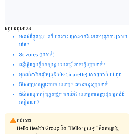
អត្ថបទគួរអាន៖
មាន​ជំងឺ​ឆ្កួត​ជ្រូក ហើយ​ពពោះ គ្រោះថ្នាក់ដែរអត់
?
ត្រូវដោះ​ស្រាយ​
ម៉េច
?
Seizures (
ប្រកាច់
)
ពន្លឺ​ភ្លើង​ក្នុង​ក្លឹប​កម្សាន្ត ឬ​វង់​តន្ត្រី​​ អាច​ធ្វើឲ្យ​ប្រកាច់
?
អ្នក​ជក់​​បារី​អេឡិចត្រូនិក​
(E-Cigarette)
អាច​ប្រកាច់​ ឬ​វង្វេង​
វិធីសាស្ត្រសង្គ្រោះបឋម ពេលប្រទះមានមនុស្សប្រកាច់
ជំងឺអេពីឡឹបស៊ី ឬឆ្កួតជ្រូក មកពីអី
?
ពេលប្រកាច់ត្រូវជួយអ្នកជំងឺ
របៀបណា
?
បដិសេធ
Hello Health Group និង “Hello គ្រូពេទ្យ” មិន​ចេញ​វេជ្ជ