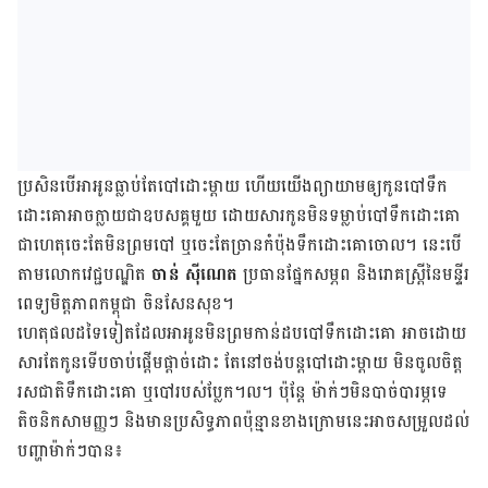
ប្រសិន​បើ​អា​អូន​ធ្លាប់​តែ​បៅ​ដោះ​ម្ដាយ ហើយ​យើង​ព្យាយាម​ឲ្យ​កូន​បៅ​ទឹក​
ដោះ​គោ​អាច​ក្លាយ​ជា​ឧបសគ្គ​មួយ ដោយ​សារ​កូន​មិន​ទម្លាប់​បៅ​ទឹក​ដោះ​គោ
ជាហេតុ​ចេះ​តែ​មិន​ព្រម​បៅ ឬ​ចេះ​តែ​ច្រាន​កំប៉ុង​ទឹក​ដោះ​គោ​ចោល។ នេះ​បើ​
តាម​លោក​វេជ្ជបណ្ឌិត
ចាន់ ស៊ីណេត
ប្រធាន​ផ្នែក​សម្ភព និង​រោគ​ស្ត្រី​នៃ​មន្ទីរ
ពេទ្យ​មិត្តភាព​កម្ពុជា ចិន​សែន​សុខ។
ហេតុ​ផល​ដទៃ​ទៀត​ដែល​អា​អូន​មិន​ព្រម​កាន់​ដប​បៅ​ទឹក​ដោះ​គោ អាច​ដោយ​
សារ​តែ​កូន​ទើប​ចាប់​ផ្ដើម​ផ្ដាច់​ដោះ តែ​នៅ​ចង់​បន្ត​បៅ​ដោះ​ម្ដាយ មិន​ចូល​ចិត្ត​
រសជាតិ​ទឹក​ដោះ​គោ ឬ​បៅ​របស់​ប្លែក។ល។ ប៉ុន្តែ ម៉ាក់​ៗ​មិន​បាច់​បារម្ភ​ទេ
តិចនិក​សាមញ្ញ​ៗ និង​មាន​ប្រសិទ្ធភាព​ប៉ុន្មាន​ខាង​ក្រោម​នេះ​អាច​សម្រួល​ដល់​
បញ្ហា​ម៉ាក់​ៗ​បាន៖