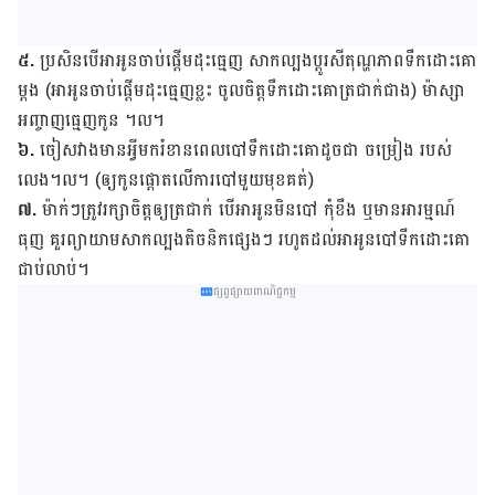
៥.
ប្រ​សិន​បើ​អា​អូន​ចាប់ផ្ដើម​ដុះ​ធ្មេញ សាក​ល្បង​ប្ដូរ​សីតុណ្ហភាព​ទឹក​ដោះ​គោ​
ម្ដង (អា​អូន​ចាប់​ផ្ដើម​ដុះ​ធ្មេញ​ខ្លះ ចូល​ចិត្ត​ទឹក​ដោះ​គោ​ត្រជាក់​ជាង) ម៉ាស្សា​
អញ្ចាញ​ធ្មេញ​កូន ។ល។
៦.
ចៀស​វាង​មាន​អ្វី​មក​រំខាន​ពេល​បៅ​ទឹក​ដោះ​គោ​ដូច​ជា ចម្រៀង របស់​
លេង។ល។ (ឲ្យ​កូន​ផ្ដោត​លើ​ការ​បៅ​មួយ​មុខ​គត់)
៧.
ម៉ាក់​ៗ​ត្រូវ​រក្សា​ចិត្ត​ឲ្យ​ត្រជាក់ បើ​អា​អូន​មិន​បៅ កុំ​ខឹង ឬ​មាន​អារម្មណ៍​
ធុញ គួរ​ព្យាយាម​សាក​ល្បង​តិចនិក​ផ្សេង​ៗ រហូត​ដល់​អា​អូន​បៅ​ទឹក​ដោះ​គោ​
ជាប់​លាប់។
ផ្សព្វផ្សាយពាណិជ្ជកម្ម