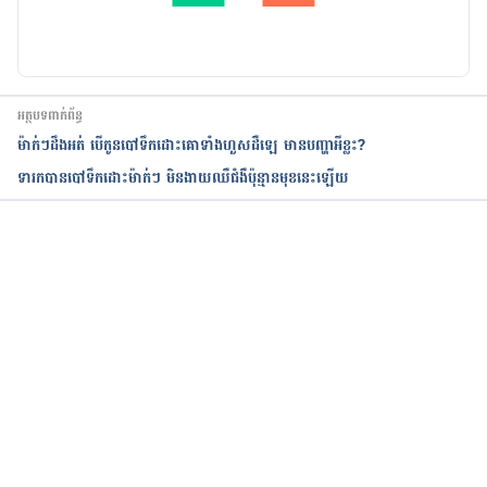
អត្ថបទពាក់ព័ន្ធ
ម៉ាក់ៗដឹងអត់ បើកូនបៅទឹកដោះគោទាំងហួសដឺឡេ មានបញ្ហាអីខ្លះ?
ទារកបានបៅទឹកដោះម៉ាក់ៗ មិនងាយឈឺជំងឺប៉ុន្មានមុខនេះឡើយ
កំពុងដំណើរការ...