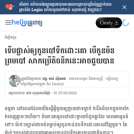
បើរវល់ ហើយចង់​រក្សាអត្ថបទទុកអានពេលក្រោយ​ច្រើនប៉ុណ្ណាក៏បាន
គ្រាន់តែ​ Login ហើយចូលទៅកាន់ សុខភាពខ្ញុំ ឥឡូវនេះ!
ចិញ្ចឹមកូន
ទើបផ្លាស់ឲ្យកូនបៅទឹកដោះគោ បើកូនមិន
ព្រមបៅ សាកប្រើតិចនិកនេះអាចជួយបាន
ត្រួតពិនិត្យដោយ
វេជ្ជ. ចាន់ ស៊ីណេត
·
ឯកទេសសម្ភព និងរោគស្ត្រី
·
ម​ន្ទីរពេទ្យ
បង្អែកមិត្តភាពកម្ពុជា-ចិន សែនសុខ
អត្ថបទ​ដោយ
នាង សុខុមដាលីញ៉ា
·
កែ 27/01/2021
ធម្មតា នៅ​ពេល​ដែល​យើង​ធ្វើ​អ្វី​មួយ​ឲ្យ​ក្លាយ​ជា​ទម្លាប់ វា​នឹង​ពិបាក​ក្នុង​ការ​កែ​
វា​ចេញ​ភ្លាម​ៗ​ហើយ។ ចំពោះ​អា​អូន​បៅ​ដោះ​ម្ដាយ​ក៏​ដូច​គ្នា​ដែរ ពេល​អា​អូន​ធំ​
ទៅ​ៗ ម៉ាក់​ៗ​ច្បាស់​ជា​ចង់​ទម្លាប់​ឲ្យ​កូន​កាន់​ដប​ទឹក​ដោះ​គោ​បៅ​វិញ​ម្ដង។ តែ​
ម៉ាក់​ៗ​ច្បាស់​ជា​ជួប​បញ្ហា​អា​អូន​ច្រាន​ដប​ទឹក​គោ​ចោល​ជា​មិន​ខាន។