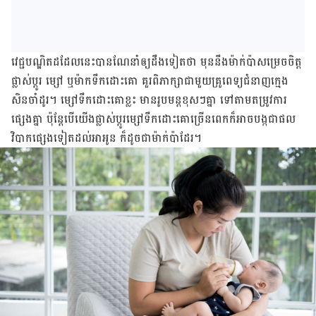
វេជ្ជបណ្ឌិត​ដដែល​នេះ​បាន​ណែនាំ​ឲ្យ​ដឹង​ទៀត​ថា មុន​នឹង​ម៉ាក់​ប៉ា​សម្រេច​ចិត្ត​
ផ្លាស់​ប្ដូរ ម្សៅ ឬ​ម៉ាក​ទឹក​ដោះ​គោ គួរ​ពិភាក្សា​ជាមួយ​គ្រូពេទ្យ​ជំនាញ​ក្មេង​
សិន​ចាំ​ដូរ។ ម្សៅ​ទឹក​ដោះ​គោ​ខ្លះ មាន​រូប​មន្ត​ខុស​ៗ​គ្នា ទៅ​តាម​តម្រូវ​ការ​
ផ្សេង​គ្នា ប៉ុន្តែ​បើ​យើង​ផ្លាស់​ប្ដូរ​ម្សៅ​ទឹក​ដោះ​គោ​ច្រើន​ពេក​ក៏​អាច​បង្ក​ជា​ផល​
វិបាក​ផ្សេង​ទៀត​ដល់​អា​អូន ក៏​ដូច​ជា​ម៉ាក់​ប៉ា​ដែរ។​