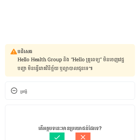
បដិសេធ
Hello Health Group និង “Hello គ្រូពេទ្យ” មិន​ចេញ​វេជ្ជ
បញ្ជា មិន​ធ្វើ​រោគវិនិច្ឆ័យ ឬ​ព្យាបាល​ជូន​ទេ៕
ប្រវត្តិ
កំណែ​ប្រែបច្ចុប្បន្ន
27/01/2021
អត្ថបទ​ដោយ 
នាង សុខុមដាលីញ៉ា
តើអត្ថបទនេះមានប្រយោជន៍ដែរទេ?
ត្រួតពិនិត្យដោយ 
វេជ្ជ. ចាន់ ស៊ីណេត
បច្ចុប្បន្នភាពដោយ៖ 
ដេត ធន្នី