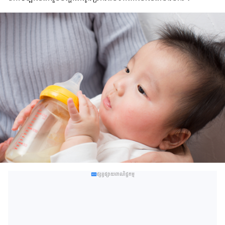
ផ្សព្វផ្សាយពាណិជ្ជកម្ម