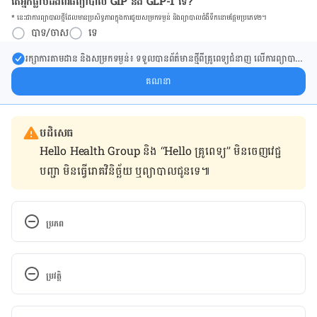
តើអ្នកធ្លាប់ដឹងពីវិធីព្យាបាល GIP និង GLP-1 ទេ?
* នេះ​ជា​ការ​ព្យា​បាល​ថ្មីដែល​​មាន​ប្រសិទ្ធ​ភាព​ក្នុង​ការ​ជួយ​សម្រក​ទម្ងន់ និង​ព្យា​បាល​ជំ​ងឺ​ទឹក​នោម​ផ្អែម​ប្រភេទ២។
បាទ/ចាស
ទេ
រក្សា​ការ​តាមដាន និងសម្រក​ទម្ងន់៖ ទទួលបាន​ព័ត៌​មាន​ថ្មី​ពី​គ្រូពេទ្យ​ជំនាញ លើ​ការ​ព្យា​បាល​
ការសម្រក​ទម្ងន់ និងការផ្តល់ជំនួយដោយផ្ទាល់​ក្នុង​ប្រអប់​សារ​របស់​អ្នក។
គណនា
បដិសេធ
Hello Health Group និង “Hello គ្រូពេទ្យ” មិន​ចេញ​វេជ្ជ
បញ្ជា មិន​ធ្វើ​រោគវិនិច្ឆ័យ ឬ​ព្យាបាល​ជូន​ទេ៕
ប្រភព
​​Signs and Symptoms of a Bladder Infection
ប្រវត្តិ
https://www.healthgrades.com/right-
care/kidneys-and-the-urinary-system/signs-and-
កំណែ​ប្រែបច្ចុប្បន្ន