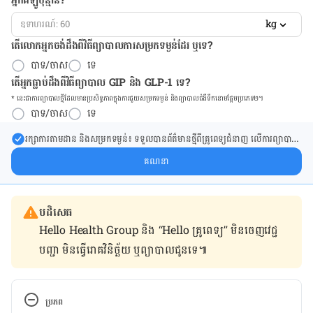
អ្នកគីឡូប៉ុន្មាន?
kg
តើលោកអ្នកចង់ដឹង​ពីវិធីព្យាបាលការសម្រកទម្ងន់ដែរ ឬទេ?
បាទ/ចាស
ទេ
តើអ្នកធ្លាប់ដឹងពីវិធីព្យាបាល GIP និង GLP-1 ទេ?
* នេះ​ជា​ការ​ព្យា​បាល​ថ្មីដែល​​មាន​ប្រសិទ្ធ​ភាព​ក្នុង​ការ​ជួយ​សម្រក​ទម្ងន់ និង​ព្យា​បាល​ជំ​ងឺ​ទឹក​នោម​ផ្អែម​ប្រភេទ២។
បាទ/ចាស
ទេ
រក្សា​ការ​តាមដាន និងសម្រក​ទម្ងន់៖ ទទួលបាន​ព័ត៌​មាន​ថ្មី​ពី​គ្រូពេទ្យ​ជំនាញ លើ​ការ​ព្យា​បាល​
ការសម្រក​ទម្ងន់ និងការផ្តល់ជំនួយដោយផ្ទាល់​ក្នុង​ប្រអប់​សារ​របស់​អ្នក។
គណនា
បដិសេធ
Hello Health Group និង “Hello គ្រូពេទ្យ” មិន​ចេញ​វេជ្ជ
បញ្ជា មិន​ធ្វើ​រោគវិនិច្ឆ័យ ឬ​ព្យាបាល​ជូន​ទេ៕
ប្រភព