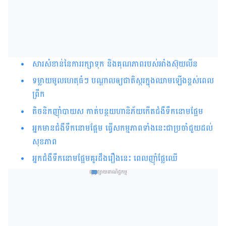
សារសំខាន់នៃការរក្សាទុក និង​គុណភាព​របស់អាំងស៊ុយលីន​
ទម្លាយមូលហេតុធំៗ បណ្ដាលឲ្យជាតិស្ករក្នុងឈាមឡើងខ្ពស់ពេល
ព្រឹក
តិចនិកញ៉ាំបាយស កាត់បន្ថយហានិភ័យកើតជំងឺទឹកនោមផ្អែម
អ្នកមានជំងឺទឹកនោមផ្អែម ធ្វើសកម្មភាពទាំងនេះជាប្រចាំជួយដល់
សុខភាព
អ្នកជំងឺទឹកនោមផ្អែមគួរដឹងរឿងនេះ ពេលញ៉ាំផ្លែឈើ
ផ្សព្វផ្សាយពាណិជ្ជកម្ម