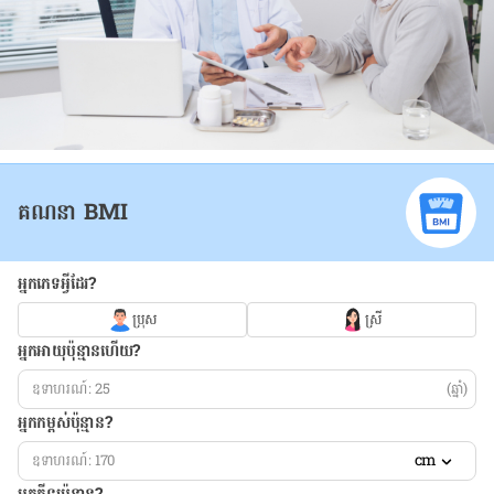
គណនា BMI
អ្នកភេទអ្វីដែរ?
ប្រុស
ស្រី
អ្នកអាយុប៉ុន្មានហើយ?
(ឆ្នាំ)
អ្នកកម្ពស់ប៉ុន្មាន?
cm