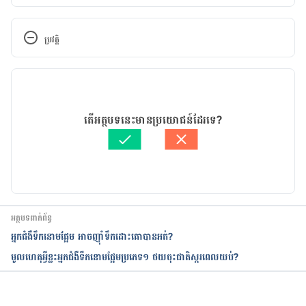
Run, jog, walk 
https://www.knowdiabetes.org.uk/be-
ប្រវត្តិ
healthier/move-more/for-free/run-jog-walk/
កំណែ​ប្រែបច្ចុប្បន្ន
Low Blood Sugar (Hypoglycemia) 
https://www.cdc.gov/diabetes/basics/low-blood-
14/11/2022
sugar.html
អត្ថបទ​ដោយ 
អឿ អ៊ុយ
តើអត្ថបទនេះមានប្រយោជន៍ដែរទេ?
ត្រួតពិនិត្យដោយ 
វេជ្ជ. ចាន់ ស៊ីណេត
Why Timing Your Exercise After Meals Matters 
បច្ចុប្បន្នភាពដោយ៖ 
ទូច សុខា
https://health.clevelandclinic.org/exercise-and-
your-glucose-levels-does-timing-make-a-
difference/
អត្ថបទពាក់ព័ន្ធ
Blood Sugar and Exercise 
អ្នកជំងឺទឹកនោមផ្អែម​ អាចញ៉ាំទឹកដោះគោបានអត់?
https://diabetes.org/healthy-
មូលហេតុអ្វីខ្លះអ្នកជំងឺទឹកនោមផ្អែមប្រភេទ១ ថយចុះជាតិស្ករពេលយប់?
living/fitness/getting-started-safely/blood-
glucose-and-exercise