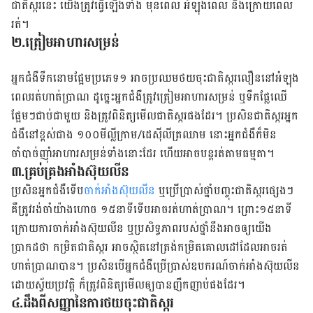
ជាតិស្ករនេះ យើងត្រូវធ្វើឡើងទាំង មុនពេល អំឡុងពេល និងក្រោយពេល
រត់។
២.ត្រៀមអាហារសម្រន់
អ្នកជំងឺទឹកនោមផ្អែមប្រភេទ១ អាចប្រឈមថយចុះជាតិស្ករលឿននៅអំឡុង
ពេលរត់ហាត់ប្រាណ ដូច្នេះអ្នកជំងឺត្រូវត្រៀមអាហារសម្រន់ ឬទឹកផ្លែឈើ
ផ្អែមៗជាប់ជាមួយ និងត្រូវពិនិត្យមើលជាតិស្ករផង​ដែរ​។ ប្រសិនជាតិស្ករអ្នក
ជំងឺនៅខ្ពស់ជាង ១០០មីល្លីក្រាម/ដេស៊ីលីត្រឈាម នោះអ្នកជំងឺក៏មិន
ចាំបាច់ញ៉ាំអាហារសម្រន់ទាំងនោះដែរ ហើយអាចបន្ដរត់តាមធម្មតា។
៣.គ្រប់គ្រងអាំងស៊ុយលីន
ប្រសិនអ្នកជំងឺទើប
ចាក់អាំងស៊ុយលីន
ឬប្រើប្រាស់ថ្នាំបញ្ចុះជាតិស្ករផ្សេងៗ
គឺត្រូវរង់ចាំយ៉ាងហោច ១៥នាទីទើបអាច​រត់ហាត់ប្រាណ។ ព្រោះ១៥នាទី
ក្រោយការចាក់អាំងស៊ុយលីន ឬប្រសិទ្ធភាពរបស់ថ្នាំនឹងអាចឲ្យយើង
ប្រាកដថា កម្រិត​ជាតិស្ករ អាចស្ថិតនៅត្រង់កម្រិតគោលដៅដែលអាចរត់
ហាត់ប្រាណបាន។ ប្រសិនបើអ្នកជំងឺប្រើប្រាស់ឧបករណ៍ចាក់អាំងស៊ុយលីន
ដោយស្វ័យប្រវត្ដិ ក៏ត្រូវពិនិត្យមើលឲ្យបានញឹកញាប់ផងដែរ។
៤.ដឹងពីសញ្ញានៃការថយចុះជាតិស្ករ