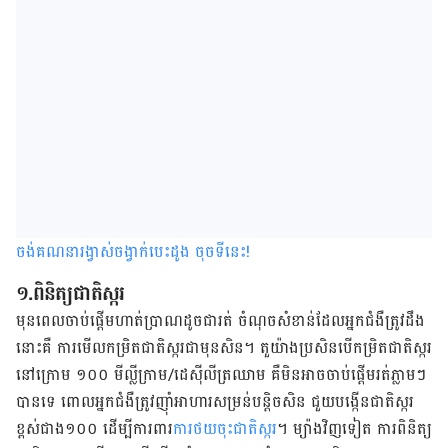
ចង់គណនារង្វាស់ចង្វាក់បេះដូង ចុចទីនេះ
!
១.ពិនិត្យជាតិស្ករ
មុនពេលចាប់ផ្ដើមហាត់ប្រាណ​ដូច​ជា​រត់ ចំណុចសំខាន់ដែលអ្នកជំងឺត្រូវដឹង
នោះគឺ ការមើលកម្រិតជាតិស្ករជាមុនសិន។ តួយ៉ាងប្រសិនបើកម្រិតជាតិស្ករ
នៅក្រោម ១០០ មីល្លីក្រាម/ដេស៊ីលីត្រឈាម គឺមិនអាចចាប់ផ្ដើមរត់ភ្លាមៗ
បានទេ ពោលអ្នកជំងឺត្រូវញ៉ាំអាហារសម្រន់បន្ដិចសិន ជួយបង្កើនជាតិស្ករ
ខ្ពស់ជាង១០០ ដើម្បីការពារ
ការថយចុះជាតិស្ករ
។ ម្យ៉ាងវិញទៀត ការពិនិត្យ