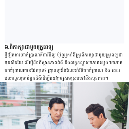
៦.ពិភាក្សាជាមួយគ្រូពេទ្យ
ថ្វីដ្បិតការហាត់ប្រាណគឺជាវិធីល្អ ប៉ុន្ដែអ្នកជំងឺត្រូវពិភាក្សាជាមួយគ្រូពេទ្យជា
មុនសិនដែរ ដើម្បីដឹងពីស្ថានភាពជំងឺ និងលក្ខខណ្ឌសុខភាពផ្សេងៗថាអាច
ហាត់ប្រាណបានដែរឬទេ? គ្រូពេទ្យនឹងណែរនាំវិធីហាត់ប្រាណ និង ពេល
វេលាល្អសម្រាប់អ្នកជំងឹដើម្បីអនុវត្ដឲ្យសមស្របទៅនឹងសុខភាព។