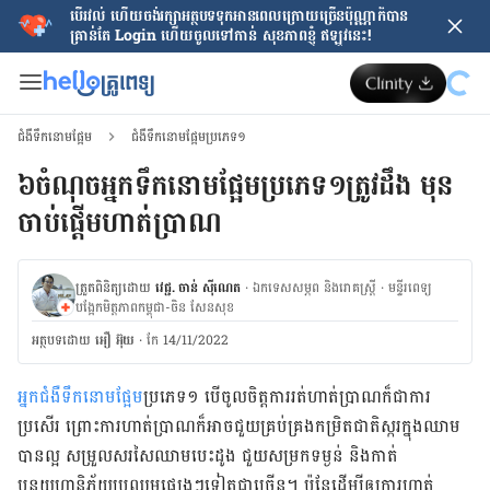
បើរវល់ ហើយចង់​រក្សាអត្ថបទទុកអានពេលក្រោយ​ច្រើនប៉ុណ្ណាក៏បាន
គ្រាន់តែ​ Login ហើយចូលទៅកាន់ សុខភាពខ្ញុំ ឥឡូវនេះ!
ជំងឺទឹកនោមផ្អែម
ជំងឺទឹកនោមផ្អែមប្រភេទ១
៦ចំណុចអ្នកទឹកនោមផ្អែមប្រភេទ១ត្រូវដឹង មុន​
ចាប់​ផ្ដើម​ហាត់ប្រាណ​
ត្រួតពិនិត្យដោយ
វេជ្ជ. ចាន់ ស៊ីណេត
·
ឯកទេសសម្ភព និងរោគស្ត្រី
·
ម​ន្ទីរពេទ្យ
បង្អែកមិត្តភាពកម្ពុជា-ចិន សែនសុខ
អត្ថបទ​ដោយ
អឿ អ៊ុយ
·
កែ 14/11/2022
អ្នកជំងឺទឹកនោមផ្អែម
ប្រភេទ១ បើចូលចិត្ដការរត់ហាត់ប្រាណក៏ជាការ
ប្រសើរ ព្រោះការហាត់ប្រាណក៏អាចជួយគ្រប់គ្រងកម្រិតជាតិស្ករក្នុងឈាម
បានល្អ សម្រួលសរសៃឈាមបេះដូង ជួយសម្រកទម្ងន់ និងកាត់
បន្ថយហានិភ័យប្រឈមផ្សេង​ៗទៀត​ជា​ច្រើន​។ ប៉ុន្ដែដើម្បីឲ្យការហាត់