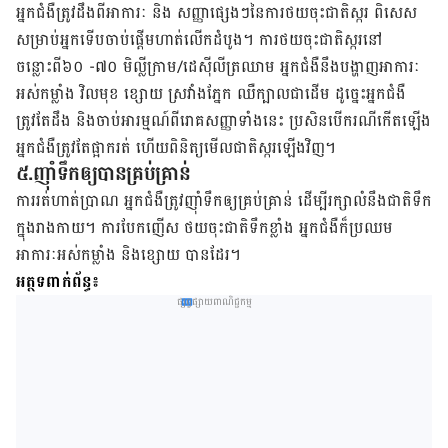
អ្នកជំងឺត្រូវដឹងពីអាការៈ និង សញ្ញាផ្សេងៗនៃការថយចុះជាតិស្ករ ពិសេស
សម្រាប់អ្នកទើបចាប់ផ្ដើមហាត់លើកដំបូង។ ការថយចុះជាតិស្ករនៅ
ចន្លោះពី៦០ -៧០ មិល្លីក្រាម/ដេស៊ីលីត្រឈាម អ្នកជំងឺនឹងបង្ហាញអាការៈ
អស់កម្លាំង វិលមុខ ខ្សោយ ស្រវាំងភ្នែក ឈឺក្បាលជាដើម ដូច្នេះអ្នកជំងឺ
ត្រូវតែដឹង និងចាប់អារម្មណ៍ពីរោគសញ្ញាទាំងនេះ ប្រសិនបើករណីកើតឡើង
អ្នកជំងឺត្រូវតែផ្អាករត់ ហើយពិនិត្យមើលជាតិស្ករឡើងវិញ។
៥.ញ៉ាំទឹកឲ្យបានគ្រប់គ្រាន់
ការរត់ហាត់ប្រាណ អ្នកជំងឺត្រូវញ៉ាំទឹកឲ្យគ្រប់គ្រាន់ ដើម្បីរក្សាលំនឹងជាតិទឹក
ក្នុងរាងកាយ។ ការបែកញើស ថយចុះជាតិទឹកខ្លាំង អ្នកជំងឺក៏ប្រឈម
អាការៈអស់កម្លាំង និង​ខ្សោយ បានដែរ។
អត្ថទ​ពាក់ព័ន្ធ​៖
ផ្សព្វផ្សាយពាណិជ្ជកម្ម