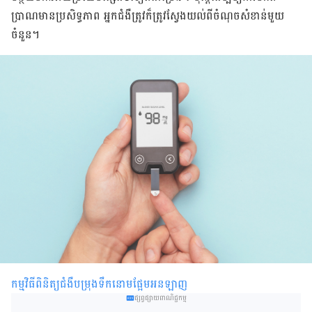
ប្រាណមានប្រសិទ្ធភាព អ្នកជំងឺត្រូវក៏ត្រូវស្វែងយល់ពីចំណុចសំខាន់មួយ
ចំនួន។
កម្មវិធីពិនិត្យជំងឺបម្រុងទឹកនោមផ្អែមអនឡាញ
ផ្សព្វផ្សាយពាណិជ្ជកម្ម