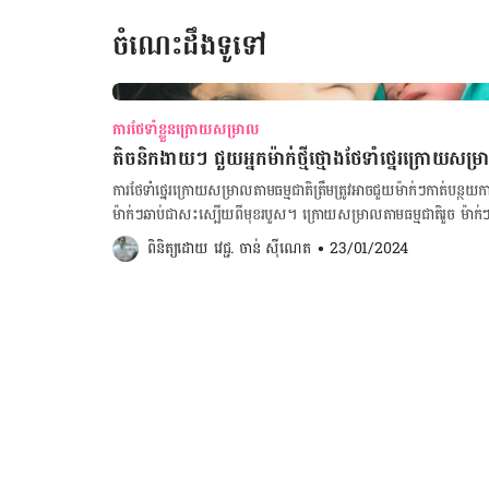
ចំណេះដឹងទូទៅ
ការថែទាំខ្លួនក្រោយសម្រាល
តិចនិកងាយៗ ជួយអ្នកម៉ាក់ថ្មីថ្មោងថែទាំថ្នេរក្រោយសម្
ការថែទាំថ្នេរក្រោយសម្រាលតាមធម្មជាតិត្រឹមត្រូវអាចជួយម៉ាក់ៗកាត់​​​​បន្
ម៉ាក់ៗឆាប់ជាសះស្បើយពីមុខរបួស។ ក្រោយសម្រាលតាមធម្មជាតិរួច ម៉ាក់ៗគួរថែទាំថ្
សម្រាលតាមធម្មជាតិ ពេទ្យឆ្មបអាចវះសាច់ចន្លោះទ្វារមាស និងរន្ធគូថម៉ា
ពិនិត្យដោយ 
វេជ្ជ. ចាន់ ស៊ីណេត
•
23/01/2024
ចន្លោះទ្វារមាស និងរន្ធគូថម៉ាក់ៗអាចរហែក ពេល​សម្រាល​ក៏​មាន ដែល​ត្រូវ​ឲ្យ​មានការ​ដេរ​
រួច​ ពេទ្យឆ្មបនឹងដេរបិទសាច់ចន្លោះទ្វារ​មាស និងរន្ធគូថរបស់ម៉ាក់ៗ។ ម៉ាក់
សប្តាហ៍។ ដើម្បីកាត់បន្ថយការឈឺចាប់ និងការហើមថ្នេរ ម៉ាក់ៗអាចសាកល្បងតាមវិធីដូចខាងក្រោម៖ ១. ស្អំទឹកកក ម៉ាក់ៗ
អាចរុំដុំទឹកកកជាមួយកំណាត់ ឬកន្សែងស្អាត រួចស្អំទឹកកកលើថ្នេររយៈពេល ១
ពេល ២៤​ បន្ទាប់ពីសម្រាលរួចដើម្បីកាត់បន្ថយការឈឺចាប់ និង​ហើម។ 
ម៉ាក់ៗគួរចៀសវាងអង្គុយបំបៅ។ ម៉ាក់ៗគួរគេងផ្អៀងដើម្បី​កុំឱ្យថ្នេររងសម្ពាធខ
ប្តូរខោទឹកនោម ឬសំឡីអនាម័យ ២-៤​ ម៉ោងម្តង បន្ទាប់បីសម្រាលរួច ម៉ាក់
ម៉ាក់ៗត្រូវស្លៀកខោទឹកនោម​ដើម្បីការពារការប្រឡាក់ ជាពិសេសអំឡុង​ពេលស្នា
ឬ​សំឡីអនាម័យ ២-៤​ ម៉ោងម្តងដើម្បីកុំឱ្យថ្នេរសើម និងឆ្លងមេរោគ។ ៤.
សម្ពាធដល់របួស និងអាចធ្វើឱ្យរហែកថ្នេរក្នុងអំឡុងពេល​ម៉ាក់ៗប្រឹង​បត់​ជើង