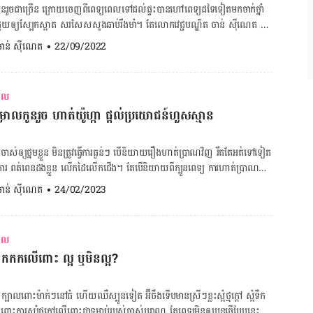
បាល​ឲ្យ​បាន​ទាន់ពេលវេលា។ គណនាថ្ងៃមេជីវិតញីទុំធ្លាក់ ចុចទីនេះ! ចង់
​រួច​ជាច្រើន ក្រោយ​ចេញ​ពី​ពេទ្យ​ពេល​ទៅ​ដល់​ផ្ទះ​បាន​ហៅ​ពេទ្យ​ដទៃ​ទៀត​មក​ចាក់​ថ្នាំ
នាទម្ងន់ស្រ្តីពពោះ ចុចទីនេះ! មួយ​វិញ​ទៀត ដៃគូ​ក៏​គួរតែ​ជួយ​
​ឲ្យ​ស្បែក​ស្អាត សរសៃសសូង​ឆាប់​រឹងមាំ។ តែ​​លោក​វេជ្ជបណ្ឌិត ចាន់ ស៊ីណេត ថា​
ន និង​ការងារ​ផ្ទះ​មួយ​ចំនួន ដើម្បី​ឲ្យ​ម៉ាក់​ៗ​មាន​ពេល​វេលា​បាន​សម្រាក​គ្រប់គ្រាន់ ទើប​
. ចាន់ ស៊ីណេត
•
22/09/2022
ើង​វិញ។ អត្ថបទពាក់ព័ន្ធ៖ លម្អិតពីរឿងទាស់ដំណេក ក្រោយ
ាន​ច្រើន ឬ​ជួយ​ឲ្យ​សាច់​ស្អាតឡើយ។ លោក​ក៏​​ឲ្យ​ដឹង​ទៀត​ថា ថ្នាំ​គ្រាប់​ជាតិ​ដែកដែល​គ្រូ
គឺគ្រប់គ្រាន់​ហើយ។ ក្រៅ​ពី​ថ្នាំ​គ្រាប់​ជាតិ​ដែក​បំបាត់​ភាព​ស្លេកស្លាំង ប្រធាន​ផ្នែក​សម្ភព​
ាព​កម្ពុជា-ចិន សែន​សុខ​ថា របប​អាហារ​សម្បូរ​ជីវជាតិ បូក​រួម​ការ​សម្រាក​គ្រប់គ្រាន់​នឹង​ជួយ​
រាល
លែកគ្នាម៉េចខ្លះ? […]
្រូវ​ដឹង​ពី​ប្រភេទ​ថ្នាំ​នោះ​
រាលកូនរួច ហាត់យ៉ូហ្កា ផ្តល់ប្រយោជន៍ហួសស្មាន
 ឬ​អត់ ដើម្បី​ឲ្យ​ច្បាស់​ក្នុង​ចិត្ត​ថា​ក្រោយ​ចាក់គ្មាន​បញ្ហា និង​មិន​ចំណាយ​ប្រាក់​អត់​
អាច​ជួយ​អ្វី​ដល់​យើង​ខ្លាំង​ជាង​ចំណីចំណុក​ឡើយ ព្រោះ​ថា​អាហារ ​ផ្លែឈើ​ទើប​មាន​វីតាមីន
ចាស់​ឲ្យ​ថ្នម​ខ្លួន មិន​ត្រូវ​ធ្វើការ​ធ្ងន់ៗ បើ​និយាយ​រឿង​ហាត់​ប្រាណ​វិញ រឹត​តែ​អត់​ទៅ​​ទៀត​
្យ​រាងកាយ​បាន​ល្អ។ មួយ​វិញ​ទៀត ​វេជ្ជបណ្ឌិត ចាន់ ស៊ីណេត ក៏​ប្រាប់​ឲ្យ​ម៉ាក់​ៗ​សម្អាត​
ិការ ពត់​ពេន​ដង​ខ្លួន លើក​ដៃ​លើក​ជើង។ តែ​បើ​និយាយ​ពី​ក្បួន​ពេទ្យ​ ការ​ហាត់​ប្រាណ​
ាស់ប្ដូរ​សម្លៀកបំពាក់​ឲ្យ​បាន​ជាប្រចាំ ហាត់ប្រាណទើប​មាន​អនាម័យ​ចំពោះ​ខ្លួន និង​
ពិសេស​ហាត់​យ៉ូហ្កា ផ្តល់​ប្រយោជន៍​ចំពោះ​ស្ត្រី​ទាំង​អំឡុង​ពេល​ពពោះ និង​ក្រោយ​
. ចាន់ ស៊ីណេត
•
24/02/2023
ន៍​នៃ​ការ​ហាត់​​យ៉ូហ្កា​ពេល​​មាន​ផ្ទៃពោះ ហាត់​ប្រាណ​ពេល​ពពោះ​មិន​មែន​ដើម្បី​​ឲ្យ​
្វាត់ខ្វែង ធ្វើម៉េចទើបបាត់
សុខភាព​ល្អ​ទាំង​ម្តាយ​ទាំង​កូន រួម​ទាំង​អត្ថ​ប្រយោជន៍​ផ្សេង​ទៀត។ ចំពោះ​​ស្រីៗ​គ្នា​យើង​
ប់​ហាត់​សោះ ត្រូវ​ចាប់​ផ្តើម​ហាត់​ប្រភេទ​យ៉ូហ្កា​ថ្នាក់​ដំបូង ដែល​ស្រដៀង​នឹង​ការ​អង្គុយ​
រាល
ចមុន? សម្រាលកូនរួច ពេលណាម៉ាក់ៗអាចងូតទឹកបាន?
ល​ការ​ពត់​ពេន​រាងកាយ​បែប​​ស្រាលៗ មិន​ធ្វើ​ឲ្យ​ប៉ះពាល់​ដល់​ក្នុង​ផ្ទៃ​ឡើយ។ គណនាថ្ងៃ
ំទឹកកកលើពោះ ល្អ ឬមិនល្អ?
ក់បេះដូង សួត – ធ្វើ​ឲ្យ​អារម្មណ៍​ស្ងប់ – កាត់​បន្ថយ​អាការៈ​អស់​កម្លាំង មួម៉ៅ ចាញ់
ខ្នង ចង្កេះ – ជួយ​សម្រាល​ភាព​ចុក​រួយ​ស្រពន់​ជើង – ជួយ​សាច់​ដុំ​អាង​ត្រគាក ធ្វើ​ឲ្យ​
ាល​ពោះ​ម៉ាក់ៗ​​នៅ​ធំ ហើយ​ឈឺ​ស្បូន​ទៀត អ៊ីចឹង​ទើប​មាន​​ស្រីៗ​ខ្លះ​ស្អំ​ថ្មក្តៅ ស្អំទឹក
ការ​ស្បំ​ថ្ម​ក្តៅ​លើ​ពោះ​ជា​ទម្លាប់​របស់​ចាស់​បុរាណ តែ​ពេទ្យ​មិន​ឲ្យ​បន្ត​ធ្វើ​បែប​នេះ​