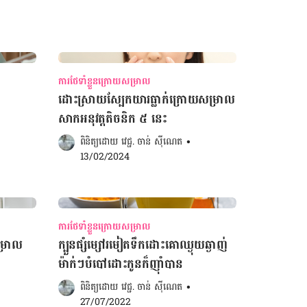
ការថែទាំខ្លួនក្រោយសម្រាល
ដោះស្រាយស្បែកយារធ្លាក់ក្រោយសម្រាល
សាកអនុវត្តតិចនិក ៥ នេះ
ពិនិត្យដោយ 
វេជ្ជ. ចាន់ ស៊ីណេត
•
13/02/2024
ការថែទាំខ្លួនក្រោយសម្រាល
ម្រាល
ក្បួនផ្សំម្សៅរមៀតទឹកដោះគោឈ្ងុយឆ្ងាញ់
ម៉ាក់ៗបំបៅដោះកូនក៏ញ៉ាំបាន
ពិនិត្យដោយ 
វេជ្ជ. ចាន់ ស៊ីណេត
•
27/07/2022