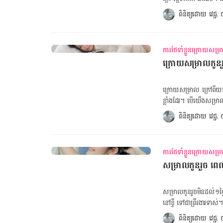
សម្រាល​កូន ស្រ្តី​ដែល​សម
ទៀត​ឡើយ តែ​អ្វី​ដែល​ជា​មន
ពិនិត្យដោយ 
វេជ្ជ
រហូត​ដល់​រយៈពេល ៦ អាទិត្
អត់? គណនាថ្ងៃសម្រាលកូន គណនាទម្ងន់ស្ត្រីអំឡុងពពោះ ចម្លើយ​ចំពោះ​សំណួរ​ថា ក្រោយ​សម្រាល​កូន​រួច ស្អំ​
ប្រាណ​បាន​​បន្ទាប់​ពី​ចេញ​ពី
ទឹកកក​លើ​ពោះ ល្អ ឬ​មិន​ល្
ច្រើន​ពី​ពេល​ហាត់​កាល​មាន​ផ្ទៃពោះ។ – ជួយ​សម្រក​ទម្ងន់ – ធ្វើ​ឲ្យ​រាងកាយ
ពេទ្យ​សម្រាក​ព្យាបាល និ
កាត់​បន្ថយ​ស្ត្រេស – កាត
ការថែទាំខ្លួនក្រោយសម្
តែ​ស្បូន​កន្ត្រាក់​ ធ្វើ​ឈឺ​ចាប់​ខ្លាំង​ពេក 
លក្ខខណ្ឌ​សុខភាព​ស្ត្រី​ព
ក្រោយសម្រាលកូនរួច
វិញ លោកស្រី​វេជ្ជបណ្ឌិត​ដ
ឬ​យ៉ូហ្កា ត្រូវ​តែ​ប្រយ័ត្ន​ខ្លួ
ដល់​មុខ​របួស មាន​បញ្ហា​ទៅ​វិញ​ទេ បើ​សិន​ជា​ប
ស្បូនខ្លះៗ​​ក៏​ពិត​មែន តែ​លោ
ក្រោយ​សម្រាល ក្រៅពី​យក​ចិត
ឬ​ចាក់​ថ្នាំ​បំបាត់​ការ​ឈឺចាប់​បាន មិន​ចាំប
ខ្លាំង​ដែរ។ បើ​យើង​សម្រាល
បញ្ហាទាំងនេះ កុំទាន់រួមដំណេក ស្បែកយារធ្លាក់ក្រោយសម្រាល សាកអនុវត្តតិចនិក ៥ ន
វិលមុខ និង​មិន​ស្រឡះ​ក្នុង
ពិនិត្យដោយ 
វេជ្ជ
ដើមទ្រូងឡើងសរសៃខៀវខ្វាត់ខ្វែង ធ្វើម៉េចទើបបាត
ពេទ្យ​ស្រុក​ខ្សាច់​កណ្ដាល ខេត្ត​កណ្ដាល។ រឿង​ដែល​ត្រូវ​ខ្វល់ខ្វាយ
សម្រាល​កូន​រួច​នឹង​មាន​ប
គួរសម។ ត្បិត​ការ​ធ្លាក់
ការថែទាំខ្លួនក្រោយសម្
ទៀតសោត​កើត​ចេញ​ពី​កម្ទេចកម
សម្រាលកូនរួច ព
ច្រើន ដើរ​ឲ្យ​បាន​ច្រើន ទើប​ឈ
tool-due-date] អំឡុង​ពេល​ធ្លាក់​ឈាម​សប្ដាហ៍​ដំបូង យើង​អាច​ស្លៀក​ខោ​ទឹក​នោម​ទំហំ​ធំ ឬ​ប្រើ​សំឡី​អនាម័យ​
ដូច​ពេល​មក​រដូវ​ក៏​បាន។ ក
សម្រាល​កូន​រួច​មិន​ដល់​១ថ្ង
ជាមួយ​ទឹក​អនាម័យ​បន្ថែម​ទៀត​ក៏​
នៅ​ខ្ចី ទៅ​ជា​ព្រឺរងារ​ទា
គណនាទម្ងន់ស្ត្រីអំឡុងពពោះ ចំណែក​រឿង​សំខាន់​មួយ​ទៀត​ដែល​ម៉ាក់​ៗ​ត្រូវតែ​ធ្វើ​រាល់ថ្ងៃ គឺ​ងូត​
លោកស្រី​វេជ្ជបណ្ឌិត ទី សុវ
ពិនិត្យដោយ 
វេជ្ជ
ខ្លួន​ប្រាណ កក់​សក់ និង​ផ