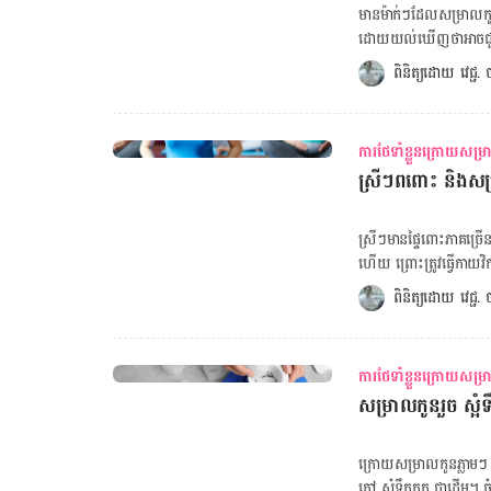
ត្រូវ​ប្រញាប់​ទៅ​ជួប​គ្រូពេទ្យ ដើម្បី​ព្យា
មាន​ម៉ាក់​ៗ​ដែល​សម្រាល​កូន
គណនាថ្ងៃសម្រាលកូន ចុចទីនេះ! ចង់គណ
ដោយ​យល់​ឃើញ​ថា​អាច​ជួយ
សម្រាល​ការងារ​មើល​ថែ​ទាំ​កូ
មិន​បាច់ចាក់​ក៏​បាន​ដែរ។ វេជ្ជបណ្ឌិត បន្ត​ទៀត​ថា​រឿង​ចាក់​ថ្នាំ​បន្ទាប់​ពី​ចេញ​ពី​ពេទ្យ​មិន​មែន​ជា​រឿង​ចាំបាច់​​នោះ​ទេ
ពិនិត្យដោយ 
វេជ្ជ
អារម្មណ៍​ស្រស់​ស្រាយ និង​មាន​កម្លាំង​កំហែង​ឡ
ព្រោះ​វា​មិន​អាច​ជួយ​អ្វី​ប
សម្រាលកូន សម្រាលកូនរួច ស្អំទឹកកកលើពោះ ល្អ ឬមិនល្អ? មើលទូរស័ព្ទពេលកូនខ្ចី ធ្វើឲ្យស្រវាំង
ពេទ្យ​ចេញ​វេជ្ជបញ្ជា​ឲ្យ​លេប
ភ្នែកមែនអត់? ក្រោយវះកាត់សម្រាល បើវិលមុខ គួរតែទៅជួបពេទ្យ ឈឺពោះសម្រាលកូនដំបូង និងឈឺពោះ
នៃ​មន្ទីរពេទ្យ​បង្អែក​មិត្តភ
ការថែទាំខ្លួនក្រោយសម្
កូនទី២ ប្
ឲ្យ​ម៉ាក់​ៗ​ស្រស់​ថ្លា​ដោយ​ខ្លួនឯង។ ប៉ុន្តែ​បើ​ម៉ាក់ៗ​ណា​នៅតែចង់​ចាក់ថ្នាំ ក៏​មិន​អី​ដែរ គ្រាន់តែ​ត
ស្រីៗពពោះ និងសម្
ថា​វា​ជំនួយអ្វី​ចំពោះ​សុខភាព​
ប្រយោជន៍។ គណនាថ្ងៃសម្រាលកូន គណនាទម្ងន់ស្ត្រីអំឡុងពពោះ លោក​ក៏​បាន​បញ្ជាក់​ដែរ​ថា ថ្នាំ​ដែល​គ្រូពេទ្យ​
ដើរ​ចាក់​តាម​ផ្ទះ​នោះ​មិន​
ស្រីៗ​មាន​ផ្ទៃពោះ​ភាគ​ច្រើន​
និង​សារធាតុ​ចិញ្ចឹម​ផ្ដល់​ឲ
ហើយ ព្រោះ​ត្រូវ​ធ្វើ​កាយ​វ
ខ្លួន​ប្រាណ ដោយ​ងូតទឹក​ផ្ល
ដោយ​ប្រើ​កាយ​វិការ​ល្មមៗ 
ពិនិត្យដោយ 
វេជ្ជ
កូន។ អត្ថបទគួរអាន៖ ក្រោយសម្រាលកូន បើនៅមានបញ្ហាទាំងនេះ កុំទាន់រួមដំណេក ស្បែកយារធ្លាក់ក្រោយ
សម្រាល​កូន។ ១. អត្ថប្រយោជ
សម្រាល សាកអនុវត្តតិចនិក ៥ នេះ ក្រោយសម្រាលកូនដើមទ្រូងឡើងសរសៃខៀវខ
រាង​ស្អាត​នោះ​ទេ គឺ​ដើម្បី​
វិញ? ហេតុអ្វីក្រោយសម្រាលកូន ពេទ្យឲ្យម៉ាក់ៗលេបថ្នាំទម្លាក់សត្វល្អិត? ហេតុអីសម្រាលកូនរួច វដ្តរដូវម៉ាក់ៗ
ដែល​មាន​ផ្ទៃពោះ តែ​មិន​ធ្លា
ការថែទាំខ្លួនក្រោយសម្
មិនទៀងដូ
សមាធិ​ដែរ គ្រាន់​តែ​គេ​បញ្ចូ
សម្រាលកូនរួច ស្អ
សម្រាលកូន គណនាទម្ងន់ស្ត្រីអំឡុងពពោះ ចំពោះ​អត្ថ​ប្រយោជន៍​នៃ​ការ​ហាត់​យ៉ូហ្កា​ពេល​ពពោះ​មាន៖ – ជួយ​
សម្រួល​ចលនា​ឈាម​រត់ ចង្វា
កូន – កាត់​បន្ថយ​អាការៈ​ឈឺ
ក្រោយ​សម្រាល​កូន​ភ្លាមៗ ក្ប
ងាយ​សម្រាល​កូន។ [embed-health-tool-due-date] ២. អត្ថប្រយោជន៍​នៃ​ការ​ហាត់​យ៉ូហ្កា​ក្រោយ​ពេល​
ក្តៅ ស្អំទឹកកក ជាដើម។ ចំពោះ​