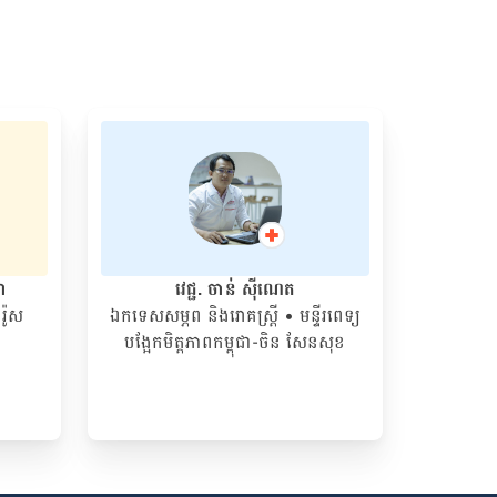
នា
វេជ្ជ. ចាន់ ស៊ីណេត
រ៉ូស
ឯកទេសសម្ភព និងរោគស្ត្រី
• ម​ន្ទីរពេទ្យ
បង្អែកមិត្តភាពកម្ពុជា-ចិន សែនសុខ