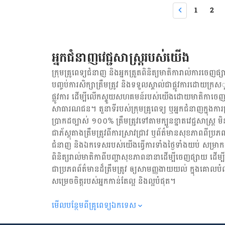
លេខាធិការ ក្រសួង​សុខាភិបាល
1
2
អាហារ ឬញ៉ាំក្រៀមក្រោះ​ 
ម្រេច ឆាខ្ញី សាច់ជ្រូកប្រ
បែកស្រកា ជាដើម។ ២- គេ
ទាំងយប់ទាំងថ្ងៃ ធ្វើឲ្
អ្នកជំនាញវេជ្ជសាស្ត្ររបស់យើង
ហេតុផលនេះហើយ ធ្វើឲ្
សរសៃទៅវិញ។ គណនាថ្ងៃសម្រាលកូន គណនាទម្ងន់ស្ត្រីអំឡុងពពោះ ៣- សម្រាលកូនយកសុកមិនអស់ ការ
ក្រុមគ្រូពេទ្យជំនាញ និង​អ្នក​ត្រួតពិនិត្យ​មាតិការាល់ការចេញផ្សា
សម្រាលកូនជាមួយពេទ្យ​ខ្វ
បញ្ចប់ការសិក្សាត្រឹមត្រូវ និង​ទទួល​ស្គាល់​ជាផ្លូវការ​ដោយ​ក្រ
ឧបករណ៍​ពេទ្យ​មិន​បាន​សម្លាប់
ផ្លូវការ ដើម្បីលើកស្ទួយ​សហគមន៍​របស់យើង​ដោយ​មាតិកា​ចេញផ
សាធារណជន។ តួនាទីរបស់​ក្រុមគ្រូពេទ្យ ឬ​អ្នក​ជំនាញ​ក្នុងការ​ត្រួត
ប្រាកដ​ច្បាស់ ១០០% ត្រឹមត្រូវ​ទៅតាម​ក្បួនខ្នាតវេជ្ជសាស្ត្
ជា​ភ័ស្តុតាង​ត្រឹមត្រូវ​ពី​ការ​ស្រាវជ្រាវ ឬ​ព័ត៌មាន​សុខភាព​ពី​ប្រភព
ជំនាញ និង​ឯកទេស​របស់យើង​ធ្វើការ​ទាំង​ថ្ងៃទាំងយប់ សម្រាក​តិច
ពិនិត្យ​រាល់​មាតិកា​ពី​បញ្ហា​សុខភាព​នានា​ដើម្បី​ចេញ​ផ្សាយ ដើម
ជា​ប្រភព​ព័ត៌មាន​ដ៏​ត្រឹមត្រូវ ឲ្យសាមញ្ញ​ងាយយល់ ក្នុងគោលបំ
សម្រេចចិត្ត​របស់​អ្នក​កាន់តែ​ល្អ និង​ល្អ​បំផុត។
មើល​បន្ថែម​ពី​គ្រូពេទ្យ​ឯកទេស