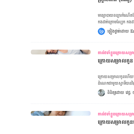
យោបល់​ផ្ទាល់​ជាមួយ​ពេទ្
ព្យាបាល​ជូន​ទេ៕
មធ្យោបាយ​ពន្យារ​កំណើត​បែប
កងដាក់​ក្រោមស្បែក កង​ដាក់
ចាក់​ទឹក​ក្រៅ​ពាង ឬ​តាម​វដ
ផ្ទៀងផ្ទាត់ដោយ 
E
នាយិកា​សេវាកម្ម​គ្លីនិក រ
កំណើតនេះ អាចមានផលប៉ះពាល់អ្វីដែរអត់? អត្ថបទពាក់ព័ន្ធ: វិ
និយម​ជាង​គេ? មធ្យោបាយ​ពន្
ការថែទាំខ្លួនក្រោយសម្
កើតឡើងញឹកញាប់ ពេល​​ប្រើ
ក្រោយសម្រាលកូន ប
ក្រោយ​​នាំ​គ្នា​ទឹក​ភ្នែ
ជួប​ប្រទះ​រឿងទាំង ៨ នេះ 
បន្ថយហានិភ័យ​មហារីក ពន្
ក្រោយ​សម្រាល​កូន​ហើយ​ម៉ា
ប៉ុណ្ណោះ ​​ការពារ​​មិន​ឲ្យ​មាន
ដំណេក​ជាមួយ​ស្វាមី​បា
សប្ដាហ៍​ក្រោយ​សម្រាល​កូនដែរ ទើប​យើង​អាច​
ពិនិត្យដោយ 
វេជ្ជ
ពេទ្យ​បង្អែក​មិត្តភាព​កម្
បាន​វិញ​ក៏​ដោយ ក៏​ប៉ុន្តែ​ម៉ាក់​ៗ​ត្រូវ
សុខភាព​ផ្លូវ​កាយ​មិន​ទាន់​
ការថែទាំខ្លួនក្រោយសម្
វិល​មុខ – គ្មាន​កម្លាំង​កំហែង –
ក្រោយសម្រាលកូនចេ
tool-child-growth-chart] លោក​វេជ្ជបណ្ឌិត​ក៏​បាន​បន្ថែម​ទៀត​ដែរ​ថា ការ​រួ
បើ​ម៉ាក់​ៗ​មាន​ស្ថានភាព​សុខភ