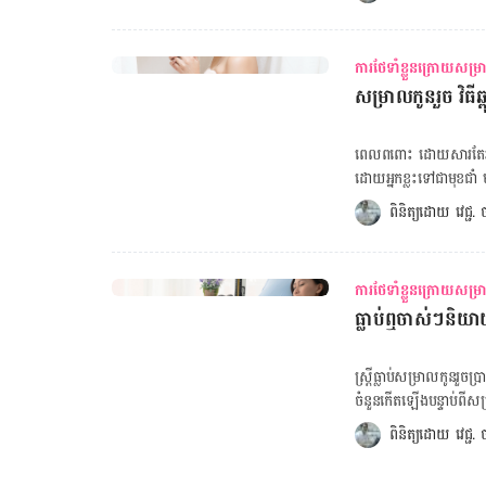
បាន​បក​ស្រាយ​ថា ស្ត្រី​ក្រ
វិល​មុខ ហើយ​សម្លៀកបំពាក់​អា
ខ្សោយ​បន្តិច ហើយ​ការ​ងូត​ទឹក​សម
ក្រោយសម្រាលកូន បើនៅមានបញ្ហាទាំងនេះ ក
សម្រាលកូន គណនាទម្ងន់ស្ត្រ
តិចនិក ៥ នេះ ក្រោយសម្រាលកូនដើមទ្រូងឡើងសរសៃខៀវខ្វាត់ខ្វែង ធ្វើម៉េចទើបបាត់វិញ? ហេតុអ្វីក្រោយ
ការថែទាំខ្លួនក្រោយសម្
លោក​ស្រី​វេជ្ជបណ្ឌិត​ឆ្លើយថ
សម្រាលកូន ពេទ្យឲ្យម៉ាក់ៗលេបថ្នាំទម្លាក់សត្វល្អិ
សម្រាលកូនរួច វិធីឆ្
អាស្រ័យ​ទៅ​តាម​ស្ថានភាព​ស
សម្រាលកូនរួច […]
ស្រួល​ខ្លួន​ទេ ត្រឹម​តែ​អាច​ជូត​ខ្លួន​ជាមួយ​នឹង​ក្ត
អាស្រ័យ​ទៅ​លើ​មុខ​របួស ដែ
ពេល​ពពោះ ដោយសារ​តែ​អ័រម៉ូន
ទេ ដូច្នេះ​ក៏​ទាន់​អាច​ងូត​
ដោយ​អ្នក​ខ្លះ​ទៅ​ជា​មុខ​ជា
ក្រោយ​សម្រាល។ អត្ថបទគួរអាន៖ ក្រោយសម្រាលកូន បើនៅមានបញ្ហាទាំងនេះ កុំទាន់រួមដំណេក ស្បែកយារ
ក្រោយ​ពី​សម្រាល​កូន​រួច ហើ
ពិនិត្យដោយ 
វេជ្ជ
ធ្លាក់ក្រោយសម្រាល សាកអនុវត្តតិចនិក ៥ នេះ ក្រោយសម្រ
ឆ្មប សុំ សូរិយា បម្រើ​ការង
ទើបបាត់វិញ? ហេតុអ្វីក្រោយសម្រាលកូន ពេទ្យឲ្យម៉ាក់ៗលេបថ្នាំទម្លាក់សត្វល្អិត? ហេតុអីសម្រាលកូនរួច វដ្តរដូវ
ឡើយ អាស្រ័យ​លើ​បច្ចេកទេស​នៃ​ការ​ឆ្ពុង។ អ្នកគ្រូពេទ្យ​​ក៏​បាន​បន្
ម៉ាក់ៗមិនទៀង
បច្ចេកទេស​ត្រឹមត្រូវ​អាច​ជំ
ការថែទាំខ្លួនក្រោយសម្
។ តែ​ប្រសិនបើ​យើង​ធ្វើ​មិន
ធ្លាប់ឮចាស់ៗនិយ
ក៏​មាន។ សម្រាប់​បទ​ពិសោធ​អ្នក​គ
បាន​បិទ​បាំង​មុខ ហើយ​បូក​រួម​នឹង​ការ​
ទីនេះ! ចង់គណនាថ្ងៃសម្រ
ស្ត្រី​ធ្លាប់​សម្រាល​កូន​រួ
រូបរាងលាមកទារក ចុចទីនេះ! ករណី​មួយ​ទៀត ម៉ាក់​ៗ​សម័យ​ឥឡូវ​លែង​ប្រើ​វិធី​បុរាណ ដោយ​កន្ទេល
ចំនួន​កើត​ឡើង​បន្ទាប់​ពី​ស
ទៀត​ហើយ គឺ​មាន​ទូ​សម្រាប់​ឆ្ពុ
បកស្រាយ​របស់​វេជ្ជបណ្ឌិត​ជំ
ពិនិត្យដោយ 
វេជ្ជ
ឲ្យ​រលាក​រលួយ​សាច់​ខូច​អស់​ក៏​មាន។ [embed-health-tool-baby-po
ក្នុង​ក្បួន​ពេទ្យ​នោះ​ទ
កូន ល្អ ឬអាក្រក់? ដោយសារហេតុផលអ្វីខ្លះ? ចាញ់កូនព
អាច​បណ្តាល​មូលហេតុច្រើន