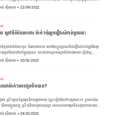
្រាល​កូន​ដោយ​វះកាត់ អាច​ហាត់​ប្រាណ​នៅ​ពេល​មុ​របួស​ជា​សះ​ស្បើយ ដោយ​ត្រូវ​រង់ចាំ​
្ទិល​របស់​ស្រីៗ​គ្នា​យើង​នោះ គឺ​ការ​ស្អំ​ទឹកកក​លើ​ពោះ​ក្រោយ​សម្រាល តើ​អាច​ស្អំ​បាន​
. ចាន់ ស៊ីណេត
•
22/09/2022
យ បន្ទាប់​ពី​សម្រាល​រួច។ ចំពោះ​ស្ត្រី​ដែល​សម្រាល​ដោយ​ធម្មជាតិ​វិញ អាច​ហាត់​
​មន្ទីរពេទ្យ មិន​ថា​ការ​ហាត់​យ៉ូហ្កា ឬ​ហាត់​អ្វី​ផ្សេង​នោះ​ទេ ដែល​អត្ថប្រយោជន៍​គឺ​ខុស​គ្នា​
អ នោះ លោកស្រី​វេជ្ជបណ្ឌិត ទី សុវណ្ណរដ្ឋ ឯកទេស​ផ្នែក​សម្ភព និង​រោគ​ស្ត្រី នៅ​មន្ទីរ
​ឆាប់​ត្រលប់​មក​សភាព​ដើម​វិញ –
ង​សម្ភព មាតា បកស្រាយ​ថា ការ​ដែល​ស្រីៗ​សម្រាល​កូន​រួច​ស្អំ​ទឹកកក​នោះ ដោយសារ​
់​បន្ថយ​អាការៈ​ឈឺ​ខ្នង។ ៣. ប្រការ​គួរ​ធ្វើ និង​ចៀស​វាង​ពេល​ហាត់​ប្រាណ ដោយសារ​
រាល
មិន​អាច​ទ្រាំ​បាន ទើប​ធ្វើ​បែប​នេះ។ ចំពោះ​ស្ត្រី​ដែល​សម្រាល​កូន​ដោយ​វះកាត់​
េល​ពេល​ពពោះ និង​ក្រោយ​សម្រាល ខុសគ្នា​នឹង​មនុស្ស​ធម្មតា ដូច្នេះ​ពេល​ហាត់​ប្រាណ
 ក្រៅពីបំប៉នអាហារ ម៉ាក់ៗកុំភ្លេចរឿងសំខាន់មួយនេះ
ែល​មាន​សញ្ញាបត្រ​ពី​ប្រទេស​បារាំង​រូប​នេះ បញ្ជាក់​ថា ការ​ស្អំ​ទឹកកក​លើ​ពោះ​អាច​សើម​
ន​បន្តិច […]
ិទ​បង់​ស្អិត​មិន​ជិត​ល្អ។ ទោះ​ជា​ការ​ស្អំ​ទឹកកក អាច​ជួយ​បំបាត់​ការ​ឈឺ​
កស្រី​វេជ្ជបណ្ឌិត​បញ្ជាក់​ថា នា​ពេល​បច្ចុប្បន្ន ស្រីៗ​ក្រោយ​សម្រាល​កូន​រួច​អាច​ញ៉ាំ​ថ្នាំ
្ត​ទុក​ដាច់​ចំពោះ​កូន និង​របប​អាហារ ​អនាម័យ​ខ្លួនប្រាណ​ក៏​ជា​រឿង​សំខាន់​ត្រូវ​គិតគូរ​
ាច់​ស្អំ​ទឹកកក​នោះ​ទេ។ អត្ថបទគួរអាន៖ ក្រោយសម្រាលកូន បើនៅមាន
​កូន​រួច​មិន​បាន​ថែទាំ​ខ្លួនប្រាណ នោះ​អាច​បណ្ដាលឲ្យ​យើង​មាន​អាការៈ​ល្ហិតល្ហៃ
េះ ក្រោយសម្រាលកូន
​ខ្លួន។ នេះ​បើ​តាម​ការ​លើកឡើង​របស់​អ្នកគ្រូពេទ្យ​ឆ្មប សុំ សូរិយា បម្រើការ​នៅ​មន្ទីរ
. ចាន់ ស៊ីណេត
•
20/01/2023
់វិញ? ហេតុអ្វីក្រោយសម្រាលកូន ពេទ្យឲ្យម៉ាក់ៗលេបថ្នាំ
​ទី ១ គឺ​ការ​ធ្លាក់​ឈាម ព្រោះ​ថា​ក្រោយ​
ទម្លាក់សត្វល្អិត? ហេតុអីសម្រាលកូនរួច វដ្តរដូវម៉ាក់ៗមិនទៀងដូចមុន? […]
ញ្ហា​នេះ​យ៉ាងហោចណាស់​ក៏ ១ ខែ​ដែរ ហើយ ១ សប្ដាហ៍​ដំបូង​ឈាម​ធ្លាក់​ច្រើន​
​ឈាម​ក្រោយ​ពី​សម្រាលកូន​ជា​រឿង​ធម្មតា ដែល​គេ​ហៅថា Lochia ឈាម​នោះ​
រាល
្ទី​នៃ​ភ្នាស​របស់​ស្បូន។ ក្នុង​អំឡុង​ពេល​នេះ​យើង​ត្រូវ​ធ្វើចលនា​​រាងកាយ​​ឲ្យ​បាន​
េលណាម៉ាក់ៗអាចងូតទឹកបាន?
ាម​ឆាប់​ធ្លាក់​អស់ ស្បូន​ឆាប់​ត្រលប់​មក​សភាព​ដើម​វិញ។ [embed-health-
្រៅពី​នឹង​យើង​ត្រូវ​ឧស្សាហ៍​លាង​សម្អាត​បរិវេណ​ទ្វារមាស​ជាមួយ​ទឹកក្ដៅឧណ្ហៗ ព្រម​
ៃ​ផង ស្រីៗ​មួយ​ចំនួន​​​ងូត​​ទឹក​សម្អាត​កាយ ឬ​ខ្លះ​ទៀត​មិន​ហ៊ាន​ងូត​នោះ​ទេ ខ្លាច​សរសៃ​
បាន ដើម្បី​សម្អាត​ភាព​កខ្វក់ និង​ក្លិន​មិន​ល្អ​របស់​ឈាម។ គណនាថ្ងៃសម្រាលកូន
ស់។ បើ​តាម​ក្បូន​ពេទ្យ ស្រីៗ​ទើប​សម្រាល​កូន​រួច ពេល​ណា​អាច​ងូត​ទឹក​សម្អាត​កាយ​បាន?
ទឹក​លាង​សម្អាត​
ណ្ណរដ្ឋ ឯកទេស​ផ្នែក​សម្ភព និង​រោគ​ស្ត្រី នៃ​មន្ទីរ​សម្រាក​ព្យាបាល និង​សម្ភព​ មាតា
. ចាន់ ស៊ីណេត
•
24/10/2022
្លាស់ប្ដូរ​សម្លៀកបំពាក់​ជា​ប្រចាំ ទើប​យើង​មាន​អារម្មណ៍​ស្រស់ស្រាយ និង​មិន​ឈឺក្បាល​