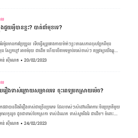
ោយ​សម្រាល ប្រៀប​បាន​ជា​មនុស្ស​ធម្មតា​អ៊ីចឹង ខុសគ្នា​តែ​បន្តិច គឺ​មាន​មុខ​របួស និង​
ច​ស្លៀក​បែប​ណា​ក៏​បាន​ឲ្យតែ​យល់​ថា​ស្រួល​ខ្លួន​ទៅ​បាន​ហើយ។ អត្ថបទគួរអាន៖
្អាត​ខ្លួន ធ្វើ​ឲ្យ​ស្ត្រី​ស្រឡះ​ក្នុង​ខ្លួន និង​ជា​អនាម័យ​ខ្លួន​ប្រាណ។ គណនាថ្ងៃ
ុំទាន់រួមដំណេក ស្បែកយារធ្លាក់ក្រោយសម្រាល សាកអនុវត្ត
ីអំឡុងពពោះ តើ​សម្រាល​កូន​បាន​ប៉ុន្មាន​ម៉ោង ឬ​ប៉ុន្មាន​ថ្ងៃ ស្រីៗ​អាច​ងូត​ទឹក​បាន?
រាល
ា ការ​ងូត​ទឹក​ក្រោយ​សម្រាល​ដូចជា​មិន​មាន​ការ​កំណត់​ប៉ុន្មាន​ម៉ោង ប៉ុន្មាន​ថ្ងៃ​នោះ​ទេ គឺ​
ត? ហេតុអីសម្រាលកូនរួច វដ្តរដូវម៉ាក់ៗមិនទៀងដូចមុន?
ពុងជួយអ្វីបានខ្លះ? បាត់ជាំមុខទេ?​
ុខភាព​របស់​ម្តាយ បើ​ស្រួល​ខ្លួន ដើរ​បាន ងូត​ទឹក​បាន​ហើយ តែ​ក្នុង​ករណី​មិន​ទាន់​
ៅ​ឧណ្ហៗ។ តែ​ចំពោះ​ស្រ្តី​ដែល​សម្រាល​កូន​ដោយ​វះកាត់​វិញ គឺ​
ល​ភាគ​ច្រើន​សម្រាល​ថ្ងៃ​ទី១​នៃ ស្រីៗ​នៅ​ឈឺ​មុខ​របួស មិន​ទាន់​អាច​ក្រោក​បាន​នោះ​
​មាន​ការ​ប្រែប្រួល ទើប​ធ្វើឲ្យ​រូបរាង​កាយ​ម៉ាក់​ៗ​ខ្លះ​មាន​សភាព​ខុសប្លែក​ពី​មុន
ទឹក​បាន​ដែរ។ ជា​ទូទៅ​ស្រីៗ​សម្រាល​កូន​ដោយ​វះកាត់​ខ្លះ​អាច​ស្រួល​ខ្លួន​នៅ​ថ្ងៃទី២ ទី៣
ំ មុន ស្បែក​ខ្មៅ អាចម៍រុយ ជាដើម ហើយបើ​តាម​ទម្លាប់​របស់​ចាស់​ៗ​ តម្រូវ​ឲ្យ​យើង​ឆ្ពុង​
យ​មក​ទល់​ពេល​នេះ​ក៏​នៅ​តែ​ប្រកាន់​ខ្ជាប់​បែប​នោះ​ដែរ។ ចំពោះ​បញ្ហា​នេះ អ្នក​គ្រូ​ពេទ្យ​
. ចាន់ ស៊ីណេត
•
20/02/2023
ាលកូនដើមទ្រូងឡើងសរសៃខៀវខ្វាត់ខ្វែង ធ្វើម៉េច
ារ​នៅ​មន្ទីរពេទ្យ​បង្អែក ខ្សាច់​កណ្ដាល ខេត្ត​កណ្ដាល មិន​ហ៊ាន​អះអាង​ថា​ល្អ ឬ​អាក្រក់​
ថែម​ទៀត​ថា ការ​ឆ្ពុង​នេះ បើ​ម៉ាក់​ៗ​ណា​មាន​
ដូចមុន? […]
នួយ​បាន​ច្រើន ​ដូច​ជា​ជួយ​ឲ្យ​សាច់​ស្អាត​ ធ្វើ​ឲ្យ​សរសៃ​ឈាមរីក កាត់​បន្ថយ​អាការៈ​​ជាំមុខ
រាល
​បាន​ត្រឹមត្រូវ ពេល​ខ្លះ​ចំហាយ​ក្ដៅ​នៅ​ពេល​កំពុង​ឃ្លុំ​នោះ អាច​បណ្ដាលឲ្យ​រលាក​វិញ​ផង​
ាយរឿងទាស់ក្រោយសម្រាលទេ ចុះពេទ្យបកស្រាយម៉េច?
្រូ គឺ​ធ្លាប់​មាន​ស្ត្រី​កូន​ខ្ចី​មួយ​ចំនួន​មាន​បញ្ហា​ជាំ​មុខ ព្រោះ​កម្ដៅ​ក្ដៅ​ក្នុង​ឆ្នាំង​ដី មិន​
បើក​គម្របបញ្ចេញ​ផ្សែង​នោះ​ខ្លាំង​ពេក។ ចង់គណនាថ្ងៃមេជីវិតញីទុំធ្លាក់ ចុច
ាលកូន ចុចទីនេះ! ចង់គណនាទម្ងន់ស្រ្តីពពោះ ចុចទីនេះ! ចង់ដឹងអត្ថន័យពណ៌ និង
ច​ប្រាកដ​ជា​បាន​ដឹង​ពី​រឿង​ទាស់​ជា​ច្រើន​ប្រភេទ ដែល​ចាស់ៗ​សំដៅ​លើ​អាការៈ​មិន​ប្រក្រតី​មួយ​
 ឬ​ភួយ​គ្រប​
ម្រាល​កូន​រួច ដូចជាទាស់បែកស្រកា ទាស់ដំណេក ទាស់​ស្គម​រីងរៃ​ ជាដើម។ ចំពោះ​ការ​
ង ហើយ​អ្នក​ជួប​ករណី​ផ្ទុះ​សេ​ខ្សែភ្លើង ឬ​អ្នក​ខ្លះ​បែក​ឆ្នាំង​ដី​ទាំង​ខ្លួន​កំពុង​នៅ​ក្នុង​ទូរ​ធ្វើ​
នាញ​ផ្នែក​សម្ភព និង​រោគ​ស្ត្រី ផ្អែក​តាម​បែប​វេជ្ជសាស្ត្រ​វិញ ពាក្យ​ថា “ទាស់” គ្មាន​នៅ​
. ចាន់ ស៊ីណេត
•
24/02/2023
op-tool] អត្ថបទគួរអាន៖ ចាញ់
េ។ ចំណែក​អាការៈដែលស្ត្រីជួបក្រោយសម្រាល ដូចជា គ្រុន ព្រឺ រងា ឈឺ​សរសៃ​ស​សូង​នោះ
េលពពោះ អាចសាកវិធីសាស្ត្រនេះបាន មូលហេតុ
យ៉ាង នេះ​តាម​ការ​អះអាង​របស់​លោក​ជំទាវវេជ្ជបណ្ឌិត គ្រុយ លាងស៊ីម អនុ​រដ្ឋ