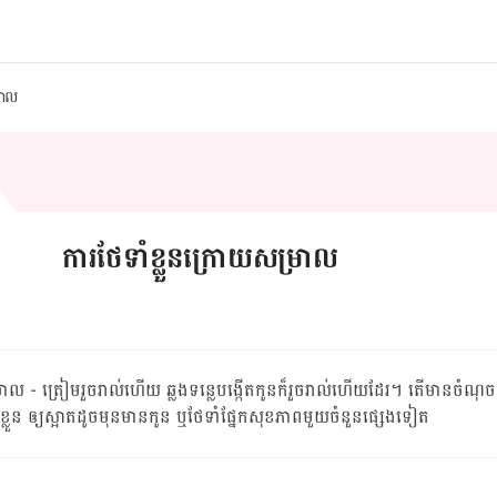
្រាល
ការថែទាំខ្លួនក្រោយសម្រាល
ាល - ត្រៀម​រួចរាល់ហើយ ឆ្លង​ទន្លេ​បង្កើត​កូន​ក៏​រួចរាល់​ហើយ​ដែរ។ តើ​មាន​ចំណុច​
ាំ​ខ្លួន ឲ្យ​ស្អាត​ដូច​មុន​មាន​កូន ឬ​ថែទាំ​ផ្នែក​សុខភាព​មួយ​ចំនួន​ផ្សេងទៀត