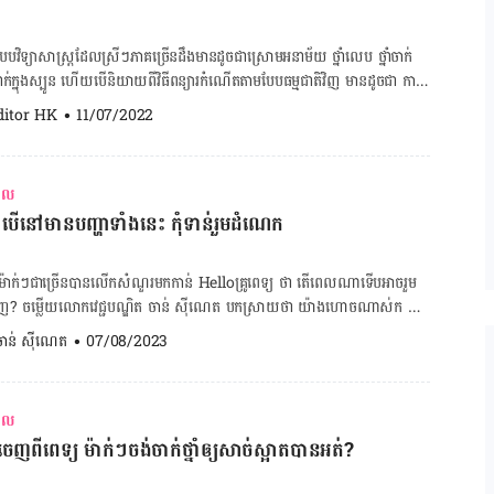
យ​ជំនាញ។ Hello Health Group មិន​ចេញ​វេជ្ជបញ្ជា មិន​ធ្វើ​រោគវិនិច្ឆ័យ ឬ​
​វិទ្យាសាស្ត្រ​ដែល​ស្រី​ៗ​ភាគច្រើន​ដឹងមាន​ដូចជាស្រោម​អនាម័យ ​ថ្នាំ​លេប ថ្នាំ​ចាក់
​ក្នុង​ស្បូន ហើយ​បើ​និយាយ​ពី​វិធី​ពន្យារ​កំណើត​តាម​បែប​ធម្មជាតិ​វិញ មាន​ដូចជា ការ​
្ដ​រដូវ​របស់​ស្ត្រី។ តែ​ក្រៅ​ពី​មធ្យោបាយ​ទាំងនោះ លោកស្រី​វេជ្ជបណ្ឌិត ពឹង ជុតិមា
ditor HK
•
11/07/2022
៉ាក់ បាន​ឲ្យ​ដឹង​ថា កៅអៀក​ពន្យារកំណើត ក៏​ជា​មធ្យោបាយ​ល្អ​ដែរ។ ចុះកៅអៀក​ពន្យារ
ធីពន្យារកំណើត មាន​អី​ខ្លះ ហើយ​មួយណា​ពេញ​
យារ​កំណើត​មាន​ច្រើន មក​​ដឹង​​ពី​ប្រសិទ្ធភាព​តាម​ប្រភេទ​​​នីមួយៗ កំហុស​បច្ចេកទេស​
រាល
ស្រោម​បើក​ឆាក​ប្រយុទ្ធ កំហុស​បច្ចេកទេស​ប្រុសៗ​តែង​បង្ក​ពេល​ពាក់​ស្រោម ចុង
ើនៅមានបញ្ហាទាំងនេះ កុំទាន់រួមដំណេក
ក តិចនិកដោះស្រាយលេសប្រុសៗអត់ចង់ពាក់ស្រោម ឈប់​លេប​ថ្នាំ​ពន្យារ​កំណើត អាច​នឹង​
បើមានថ្នាំ​ពន្យារ​កំណើត ប្រុសៗ​ព្រម​លេបអត់? ថ្នាំពន្យារ​កំណើត អាចកាត់
យារ​​កំណើតតាមធម្មជាតិ ​មានតែ២នេះទេ ឯ​ភាគរយ​បរាជ័យ​ខ្ពស់ មាន​តែ​២វិធី​​នេះ​
ក់​ៗ​ជាច្រើន​បាន​លើក​សំណួរ​មក​កាន់ Helloគ្រូពេទ្យ ថា តើ​ពេល​ណា​ទើប​អាច​រួម​
​ផ្ទៃពោះ​​អស់​១​ជីវិត
ន​វិញ? ចម្លើយលោក​វេជ្ជបណ្ឌិត ចាន់ ស៊ីណេត បក​ស្រាយ​ថា យ៉ាងហោចណាស់​ក ៦
នៅ​ជាមួយ​គ្នា​​វិញ​បាន។ ប្រធាន​ផ្នែក​សម្ភព និង​រោគ​ស្រ្តី​នៃ​មន្ទីរ
. ចាន់ ស៊ីណេត
•
07/08/2023
ពុជា-ចិន​ សែនសុខ បាន​បន្ត​ទៀត​ថា ត្បិត ១ ខែ​កន្លះ​ក្រោយ​សម្រាល​យើង​អាច​រួម​ដំណេក​
​ប្រាកដចិត្ត​ថា​គ្មាន​បញ្ហា​ទាំង​ប៉ុន្មាន​ខាង​ក្រោម​នេះ។ – ធ្លាក់​ឈាម​មិន​ទាន់​អស់ –
រឹងមាំ​វិញ – ឈឺចាប់​មុខ​របួស (សម្រាលដោយវះកាត់​) – មាន​បញ្ហា​ផ្លូវ​ចិត្ត – ឈឺ​ក្បាល​
រាល
 ឈឺចាប់​ក្នុង​ស្បូន – មិនទាន់​ជ្រើស​វិធី​ពន្យារ​កំណើត។ [embed-health-
ញពីពេទ្យ ម៉ាក់ៗចង់ចាក់ថ្នាំឲ្យសាច់ស្អាតបានអត់?
ម​ដំណេក​ក្រោយ​សម្រាលកូន
ាព​មិន​ទាន់​ប្រក្រតី អាច​នាំ​ឲ្យ​កាន់តែ​ធ្ងន់ធ្ងរ ហើយ​បើ​មាន​បញ្ហា​ដូច​ក្នុង​ករណី​ខាង​លើ​