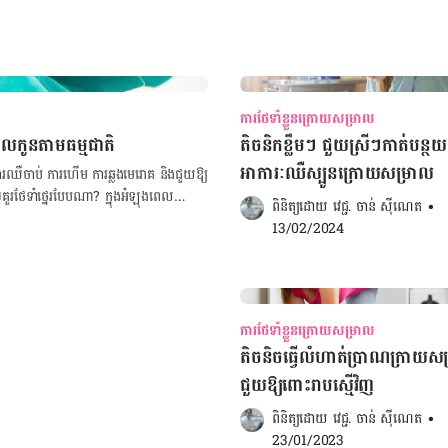
ការថែទាំខ្លួនក្រោយសម្រាល
រាលកូនតាមធម្មជាតិ
តិចនិកខ្លឹមៗ ជួយស្រីៗកាត់បន្ថយ
អាការៈឈឺស្បូនក្រោយសម្រាល
ថយការឈឺចាប់ ការហើម ការឆ្លងមេរោគ និងជួយឱ្យ
នេរបែបណា? ក្នុងអំឡុងពេល
ពិនិត្យដោយ 
វេជ្ជ. ចាន់ ស៊ីណេត
•
ក់ៗដើម្បី​ជួយឱ្យទារកសម្រាលចេញលឿន ឬ​សាច់
13/02/2024
ភ្ជាប់​ឡើង​វិញ​។ បន្ទាប់ពីសម្រាល
ៗអាចជួបប្រទះការហើម និង​ការឈឺចាប់ថ្នេរពីរបី
០-១៥ នាទីបីបួនដងក្នុងមួយថ្ងៃក្នុងអំឡុង
២. គេងផ្អៀងពេលបំបៅដោះ ពេលបំបៅដោះកូន
ការថែទាំខ្លួនក្រោយសម្រាល
្លាំង​ដែលមិនសូវធ្វើឱ្យម៉ាក់ៗឈឺចាប់។ ៣.
តិចនិចធ្វើលំហាត់ប្រាណក្រាយស
ៗនឹងធ្លាក់ឈាមប្រហែលមួយសប្តាហ៍ ដូច្នេះ
ជួយឱ្យពោះរាបស្មើវិញ
ក់នៅមន្ទីរពេទ្យ។ ម៉ាក់ៗត្រូវប្តូរខោទឹកនោម
 ការពារការទល់លាមក ការទល់លាមកអាចបន្ថែម
ពិនិត្យដោយ 
វេជ្ជ. ចាន់ ស៊ីណេត
•
។ ដូច្នេះ ដើម្បីការពារការទល់លាមក ម៉ាក់ៗ
23/01/2023