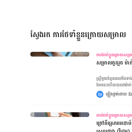
គួរញុំាទឹក បន្លែ និងផ្លែឈើដែលមានមានជាតិ​សរសៃ​ខ្ពស់​ឱ្យបានច្រើន ជាពិសេសល្ហុងទុំ។ ជាងនេ
ដើររយៈពេល ១៥-៣០ នាទីជារៀងរាល់ថ្ងៃ​ដើម្បីជួយពោះវៀន​បញ្ចេញ​ក
ម៉ាក់ៗអាចស្នើពេទ្យចេញវេជ្ជបញ្ជាថ្នាំក្តៀនបាន។ ចង់គណនាថ្ងៃមេជីវិតញីទុំធ្លាក់ ចុចទីនេះ! ចង់គណនាថ្ងៃសម្រាលកូន
[…]
ស្វែងរក ការថែទាំខ្លួនក្រោយសម្រាល
ការថែទាំខ្លួនក្រោយសម្
សម្រាលកូនរួច ​ម៉ាក
ស្ត្រី​មួយ​ចំនួន​ពេល​មិន​ទាន
បែប​នេះ​ហើយ​បាន​ជា​ម៉ាក់​ៗ
រម្យ មិន​អាក្រក់​មើល​ពេក។ ដូចនេះ​តើ
ផ្ទៀងផ្ទាត់ដោយ 
E
កាត់) អង្កាល់​​យក​កូន​មួយ​ទៀត​ល្អ? គ្រូពេទ្យថា សម្រាលកូនរួចឆ្អើរភ្លើង គ្រោះថ្ន
ស្រីៗ​អាច​សម្រាល​កូន​ដោយ​វះកាត់​​ប៉ុន្មាន​ដង? សម្រាលកូ
នេះ​សោះបានជា​​ពេទ្យ​ហាមស្រីៗសម្រាល​កូន​រួច
ការថែទាំខ្លួនក្រោយសម្
មិនធ្វើអ្វីសោះ សម្រាលកូនរួច ម៉ាក់ៗនាំគ្នាគិតច្រើនពីរឿងទាំងនេះ សម្រាលកូនរួច ស្អំទឹកកកលើពោះ ល្អ ឬមិន
ក្រៅពីស្រោមអនាម័យ
ល្អ? សម្រាលកូនរួច ពេលណាម៉ាក់ៗអាចងូតទឹកបាន? ចង់សម្រកទម្ងន់ក្រោយសម្រាលកូនរួច គួរធ្វើតាមវិធីនេះ
(វីដេអូ) ក្នុង​ករណី​មាន​សំណួរ ឬ​មន្ទិលសង្ស័យ​ជុំវិញ​សុខភាព​អ្នក ជម្រើស​ល្អ​បំផុត សូម​ពិគ្រោះ និង​ប្រឹក្សា​
ស្រួលជាង (វីដេអូ)