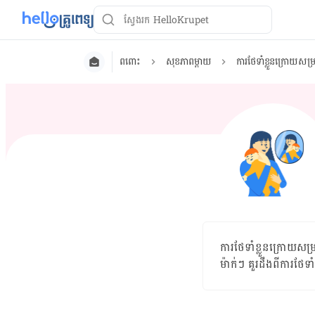
ពពោះ
សុខភាពម្ដាយ
ការថែទាំខ្លួនក្រោយសម
ការថែទាំខ្លួនក្រោយសម្រ
ម៉ាក់ៗ គួរ​ដឹង​ពី​ការ​ថែទ