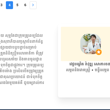
និងវិធីដោះស្រាយ បញ្ហាចាញ់​កូន​ខ្លាំងពេលពពោះ […]
 និង​ជា​​ទីប្រឹក្សា​​បច្ចេកទេស​​ផ្នែក​​សម្ភព នៅ​​មន្ទីរពេទ្យ​​កាល់ម៉ែត។ ១- តមចំណី
3
4
5
6
ការ​តម​ចំណី​អាហារ​ហួសហេតុ ឬ​ញ៉ាំ​ចំណី​​អាហារ​ក្រៀម​ក្រោះ ដូចជា ខជើងជ្រូកដាក់
ឡាក់អាំង ឬចៀន ធ្វើ​ឲ្យ​ខ្វះ​សារធាតុ​ចិញ្ចឹមក្នុងរាងកាយ ទៅជាស្គមរីងរៃ ងងឹតមុខ ស្បែក
ងមិនគ្រប់គ្រាន់ ក្រោយសម្រាលកូនរួច ម្តាយមានភារៈមើលថែទាំកូនផង បំបៅកូនផង
យគេងមិនបានគ្រប់គ្រាន់ ហើយបើកូនធ្វើទុក្ខ ឬរករឿងទៀតនោះ សឹងតែគ្មានពេលគេង។
យស្រីៗដែលទើបសម្រាលកូនមុខឡើងស្លក់ទៅជាឈឺ តែចាស់ៗបែរជាគិតថាទាស់
យ សុទ្ធតែជា​ក្រុម​គ្រូពេទ្យ​ដែល​
ះ​ចំណេះជំនាញ ដេរ​មិន​ស្អាត បារ​លូក​យក​​សុក​ចេញ​មិន​អស់ សល់​ដំុ​ឈាម ឬ​ប្រើ​
សួងសុខាភិបាលឬស្ថាប័ន​ពាក់ព័ន្ធ​
​មេរោគ​ត្រឹម​ត្រូវ​ទេ​នោះ នាំ​ឲ្យ​ឆ្លង​រោគ​ចូល​ក្នុង​ស្បូន […]
្សាយជាបន្តបន្ទាប់សម្រាប់
ពិនិត្យ​ខ្លឹមសារ​មាតិកា គឺ​ត្រូវ​
រ មិនហួសសម័យ និង​មានមូលដ្ឋាន​
វេជ្ជបណ្ឌិត រ៉ាវុឌ្ឍ សោភារច
​ទុកចិត្ត​ជាផ្លូវការ។ ក្រុមគ្រូពេទ្យ
សម្ភពនិងរោគស្រ្តី
• មន្ទីរសម្ភព 
ម៉ោង ប្រសិន​បើ​តម្រូវ​ឲ្យ​ត្រួត
្បី​ជា​គុណប្រយោជន៍ ជា​ទំនុកចិត្ត
ណង​តែមួយ​គត់​គឺ ជួយ​ឲ្យ​រាល់ការ