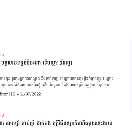
ះទៅទៀត ម៉ាក់ៗគួរ
ាក់សំណល់។ ប្រសិនបើម៉ាក់ៗនៅតែទល់លាមក
រាល
់ៗគួរមានទម្ងន់ប៉ុនណា ទើបល្អ? (វីដេអូ)
់​មាន​កូន រូបរាង​ប្រាកដ​ជា​ស្អាត និង​ទាក់ទាញ​ តែ​ក្រោយ​មាន​កូន​អ្វី​ៗ​ក៏​ផ្លាស់ប្ដូរ។ ព្រោះ​
​មួយ​ភាគ​ធំ​ដែល​មាន​រាង​មិន​ដូច​ដើម តែ​ពួកគាត់​ចង់​បាន​រាង​ត្រឹម​ស្លៀកពាក់​បាន​សម
​កម្ពស់ និង​ទម្ងន់​បែប​ណា​សម​ល្មម​បាន? អត្ថបទពាក់ព័ន្ធ៖ សម្រាលកូន (វះ
ditor HK
•
11/07/2022
ាក់ទាំងម្ដាយទាំងកូន មួយ​ជីវិត
នដោយបូម អាចប៉ះពាល់ដល់ខួរក្បាលក្មេងទេ? បែប​
 មិន​ឲ្យ​ផឹក​ថ្នាំ​ខ្មែរ ២ យ៉ាងម៉ាក់ៗសម្រាលកូនរួចនឹងជួបប្រទះ បើ
រាល
 លេបថ្នាំ ចាក់ថ្នាំ ដាក់កង ប្រើវិធីពន្យារកំណើតមួយនេះងាយ