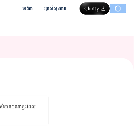
មាតិកា
រង្វាស់​សុខភាព
សំខាន់ៗ​ណា​ខ្លះ​ដែល​