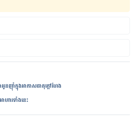
/heart-health/11-foods-that-lower-cholesterol
com/articles/foods-that-lower-cholesterol#okra
ាអូនញ៉ាំក្នុងអាកាសធាតុក្ដៅហែង
ត
​នេះ​​​​​​​​​​​​​​​​
កំពុងដំណើរការ...