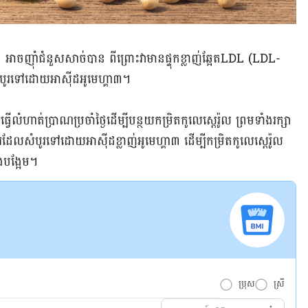
ន​ អាច​ញ៉ាំ​ជំនួស​សាច់​បាន​​ ពីព្រោះ​វា​មាន​ផ្ទុក​ខ្លាញ់​ឆ្អែត​LDL (LDL-
​ទៅ​ដោយ​អាស៊ីដ​អូមេហ្គា​៣។
​​ធ្វើ​លំហាត់​ប្រាណ​ប្រចាំ​ថ្ងៃ​​ដើម្បី​បន្ថយ​កម្រិត​កូលេស្តេរ៉ូល​ ព្រម​ទាំង​រក្សា​
ហារ​ដែល​សំបូរ​ទៅ​ដោយ​អាស៊ីដ​ខ្លាញ់​អូមេហ្គា​៣ ដើម្បី​កម្រិត​កូលេស្តេរ៉ូល​
​បង្អែម​។
ប្រុស
ស្រី