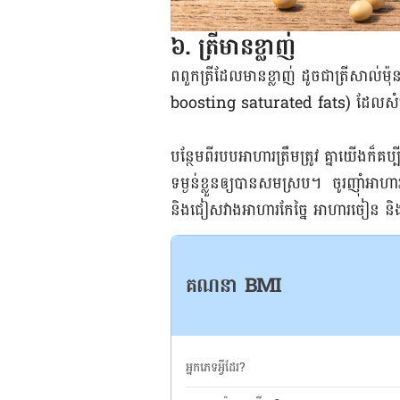
៦. ត្រី​​មាន​ខ្លាញ់​​
ពពួក​ត្រី​ដែល​មាន​ខ្លាញ់​ ដូចជា​ត្រី​សាល់ម៉ុ
boosting saturated fats) ​ដែល​សំបូរ
បន្ថែម​ពី​របប​អាហារ​ត្រឹមត្រូវ​ គ្នា​យើង​ក៏​គប្បី
ទម្ងន់​ខ្លួន​ឲ្យ​បាន​សមស្រប​។​ ​ ចូរ​ញ៉ាំ​អា
និង​ជៀសវាង​អាហារ​កែច្នៃ​ អាហារ​ចៀន​ និង
គណនា BMI
អ្នកភេទអ្វីដែរ?