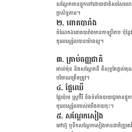
សណ្ដែក​មាន​ផ្ទុក​ទៅ​ដោយ​ជាតិ​សរសៃ​រលាយ​
ប្រសិទ្ធភាព​។
២. ពោត​បារាំង​
​ចំណែក​ឯ​ពោត​បារាំង​មាន​កាឡូរី​ទាប​ ប៉ុន្ត
កូលេស្តេរ៉ូល​បាន​យ៉ាង​ល្អ​។
៣. គ្រាប់​ធញ្ញជាតិ​
​​​អាល់ម៉ុន​ និង​សណ្ដែក​ដី​ គឺ​សុទ្ធ​តែ​ផ្ដ
បរិមាណ​ត្រឹមត្រូវ​។​
៤.​ ផ្លែឈើ
​ផ្លែ​ប៉ោម​ ស្រ្តប៊ឺរី​ និង​ទំពាំង​បាយ​ជូរ​
កូលេស្តេរ៉ូល​របស់​យើង​ថយ​ចុះ​។
៥. សណ្ដែក​សៀង
​តៅហ៊ូ ឬ​ទឹក​សណ្ដែកសៀង​មាន​ជាតិ​ប្រូតេអ៊ីន