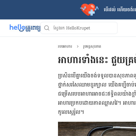
បើរវល់ ហើយចង់​រក
របបអាហារ
រូបមន្តសុខភាព
អាហារ​ទាំង​នេះ ​ជួយ​គ្រប់គ
​ប្រសិនបើ​គ្នា​យើង​ចង់​ទទួល​បាន​សុខភាព​ល្អ 
ថ្នាក់​សរសៃ​ឈាម​ខួរ​ក្បាល​ យើង​គប្បី​ចាប់ផ
ជម្រើស​របប​អាហារ​អាច​​ជះឥទ្ធិពល​​យ៉ាង​ខ្លាំ
អាហារ​ប្រកប​ដោយ​ភាព​ឈ្លាសវៃ។ អាហារ​ខាង​ក
កូលេស្តេរ៉ូល​។