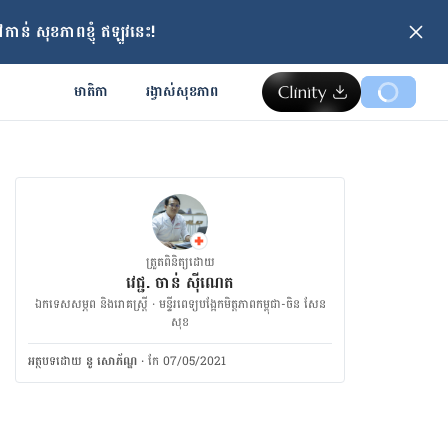
ាន់ សុខភាពខ្ញុំ ឥឡូវនេះ!
មាតិកា
រង្វាស់​សុខភាព
ត្រួតពិនិត្យដោយ
វេជ្ជ. ចាន់ ស៊ីណេត
ឯកទេសសម្ភព និងរោគស្ត្រី · ម​ន្ទីរពេទ្យបង្អែកមិត្តភាពកម្ពុជា-ចិន សែន
សុខ
អត្ថបទ​ដោយ
នូ សោភ័ណ្ឌ
·
កែ 07/05/2021