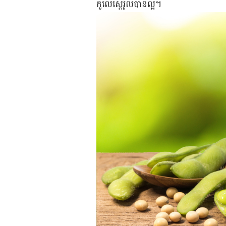
កូលេស្តេរ៉ូល​បាន​ល្អ​។