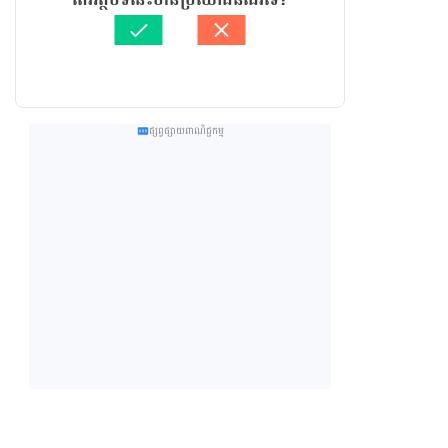
ផ្សព្វផ្សាយពាណិជ្ជកម្ម