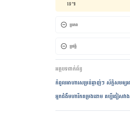
ទេ៕
ប្រភព
https://www.health.harvard.edu
ប្រវត្តិ
https://www.medicalnewstoday.
កំណែ​ប្រែបច្ចុប្បន្ន
អត្ថបទពាក់ព័ន្ធ
07/05/2021
អត្ថបទ​ដោយ 
នូ សោភ័ណ្ឌ
កំពូលអាហារសម្រន់ឆ្ងាញ់ៗ ស័ក្តិសមឲ្យអ
ត្រួតពិនិត្យដោយ 
វេជ្ជ. ចាន់ ស៊ីណេ
បច្ចុប្បន្នភាពដោយ៖ 
ទូច សុខា
អ្នក​ជំងឺ​មហារីក​តម្រង​នោម​ គប្បី​ជៀសវាង​អាហារ​ទាំង