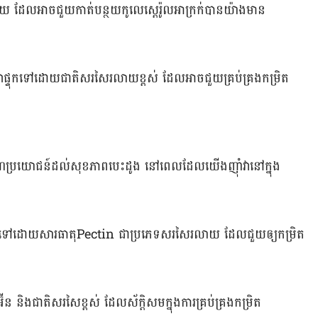
 ដែល​អាច​ជួយ​កាត់​បន្ថយ​កូលេស្តេរ៉ូល​អាក្រក់​បាន​យ៉ាង​មាន​
ែ​វា​ផ្ទុក​ទៅ​ដោយ​ជាតិ​សរសៃ​រលាយ​ខ្ពស់​ ដែល​អាច​ជួយ​គ្រប់គ្រង​កម្រិត​
ល់​គុណប្រយោជន៍​ដល់​សុខភាព​បេះដូង ​​នៅ​ពេល​ដែល​យើង​ញ៉ាំ​វា​នៅ​ក្នុង​
មាន​ផ្ទុក​ទៅ​ដោយ​សារធាតុ​Pectin ​​ជា​ប្រភេទ​សរសៃ​រលាយ​ ដែល​ជួយ​ឲ្យ​កម្រិត​
​ និង​ជាតិ​សរសៃ​ខ្ពស់ ដែល​ស័ក្ដិសម​ក្នុង​ការ​គ្រប់គ្រង​កម្រិត​