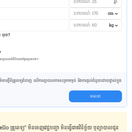
ឆ្នាំ
cm
kg
ែរ ឬទេ?
?
និង​ព្យា​បាល​ជំ​ងឺ​ទឹក​នោម​ផ្អែម​ប្រភេទ២។
ាន​ថ្មី​ពី​គ្រូពេទ្យ​ជំនាញ លើ​ការ​ព្យា​បាល​ការសម្រក​ទម្ងន់ និងការផ្តល់ជំនួយដោយផ្ទាល់​ក្នុង​
គណនា
ូពេទ្យ” មិន​ចេញ​វេជ្ជបញ្ជា មិន​ធ្វើ​រោគវិនិច្ឆ័យ ឬ​ព្យាបាល​ជូន​