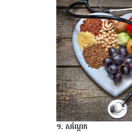
១. សណ្ដែក​