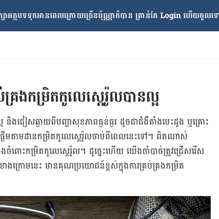
្សាអត្ថបទទុកអានពេលក្រោយ​ច្រើនប៉ុណ្ណាក៏បាន គ្រាន់តែ​ Login ហើយចូលទៅក
្រង​​កម្រិត​កូលេស្តេរ៉ូល​បាន​ល្អ​
និង​ជៀស​ឆ្ងាយ​ពី​បញ្ហា​សុខភាព​ធ្ងន់ធ្ងរ​ ដូចជា​ជំងឺ​គាំង​បេះដូង​ ​ឬ​គ្រោះ
្ដើម​តាមដាន​កម្រិត​កូលេស្តេរ៉ូល​ចាប់​ពី​ពេល​នេះ​ទៅ​។​ ​ពិត​ណាស់​
ង​ចំពោះ​កម្រិត​កូលេស្តេរ៉ូល​។​ ដូច្នេះ​ហើយ​ យើង​ចាំបាច់​ត្រូវ​ជ្រើសរើស​
្រោម​នេះ​ មាន​គុណប្រយោជន៍​ខ្ពស់​ក្នុង​ការ​គ្រប់គ្រង​កម្រិត​