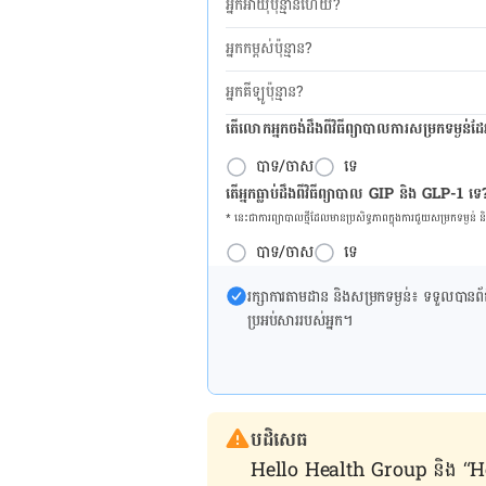
អ្នកអាយុប៉ុន្មានហើយ?
អ្នកកម្ពស់ប៉ុន្មាន?
អ្នកគីឡូប៉ុន្មាន?
តើលោកអ្នកចង់ដឹង​ពីវិធីព្យាបាលការសម្រកទម្ងន់ដ
បាទ/ចាស
ទេ
តើអ្នកធ្លាប់ដឹងពីវិធីព្យាបាល GIP និង GLP-1 ទេ
* នេះ​ជា​ការ​ព្យា​បាល​ថ្មីដែល​​មាន​ប្រសិទ្ធ​ភាព​ក្នុង​ការ​ជួយ​សម្រក​ទម្ងន់ 
បាទ/ចាស
ទេ
រក្សា​ការ​តាមដាន និងសម្រក​ទម្ងន់៖ ទទួលបាន​ព័ត៌​ម
ប្រអប់​សារ​របស់​អ្នក។
បដិសេធ
Hello Health Group និង “Hello គ្រ