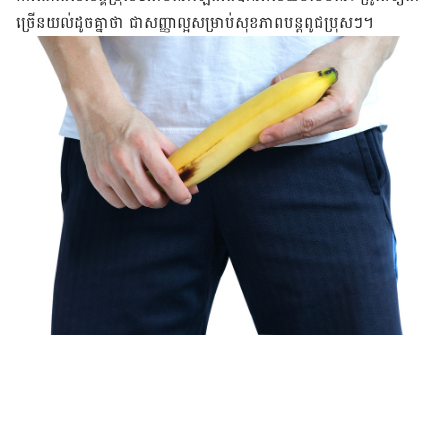
ច្រើន​យល់​ដូច​គ្នា​ថា ជា​សញ្ញា​ល្អ​សម្រាប់​សុខភាព​បន្ត​ពូជ​ប្រុសៗ។