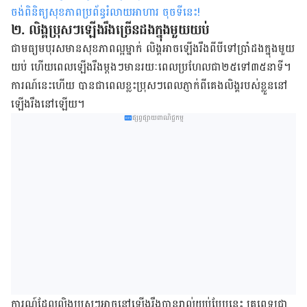
ចង់ពិនិត្យសុខភាពប្រព័ន្ធរំលាយអាហារ ចុចទីនេះ
!
២. លិង្គ​ប្រុសៗ​ឡើង​រឹង​ច្រើន​ដង​ក្នុង​មួយ​យប់
ជាមធ្យម​បុរស​មាន​សុខភាព​ល្អ​ម្នាក់​ លិង្គ​អាច​ឡើង​រឹង​ពី​បី​ទៅ​ប្រាំ​ដង​ក្នុង​មួយ​
យប់ ហើយ​ពេល​ឡើង​រឹង​ម្ដងៗ​មាន​រយៈពេល​ប្រហែលជា​២៥​ទៅ​៣៥​នាទី​។
ការណ៍​នេះ​ហើយ បាន​ជា​ពេល​ខ្លះ​ប្រុសៗ​ពេល​ភ្ញាក់​ពី​គេង​លិង្គ​របស់​ខ្លួន​នៅ​
ឡើង​រឹង​នៅឡើយ​។
ផ្សព្វផ្សាយពាណិជ្ជកម្ម
ការណ៍​ដែល​លិង្គ​ប្រុសៗ​អាច​នៅ​ឡើង​រឹង​បាន​រាល់​យប់​បែប​នេះ​ គ្រូពេទ្យ​ជា