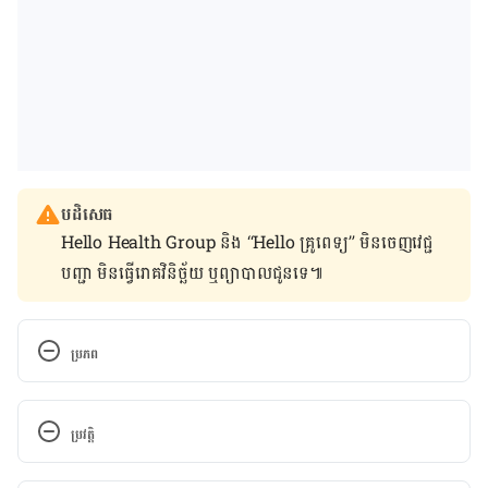
បដិសេធ
Hello Health Group និង “Hello គ្រូពេទ្យ” មិន​ចេញ​វេជ្ជ
បញ្ជា មិន​ធ្វើ​រោគវិនិច្ឆ័យ ឬ​ព្យាបាល​ជូន​ទេ៕
ប្រភព
8 Wild Facts About the Penis
ប្រវត្តិ
https://www.livescience.com/39046-7-wild-facts-
about-the-penis.html
កំណែ​ប្រែបច្ចុប្បន្ន