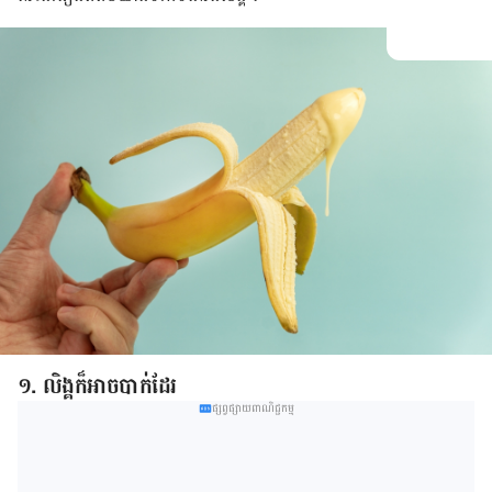
១. លិង្គ​ក៏​អាច​បាក់​ដែរ​
ផ្សព្វផ្សាយពាណិជ្ជកម្ម