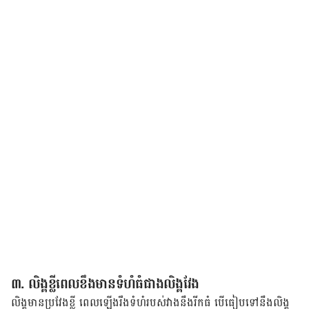
៣. លិង្គ​ខ្លី​ពេល​ខឹង​មាន​ទំហំ​ធំ​ជាង​លិង្គ​វែង​
លិង្គ​មាន​ប្រ​វែង​ខ្លី ពេល​ឡើង​រឹង​ទំហំ​របស់​វាង​នឹង​រីក​ធំ បើ​ធៀប​ទៅ​នឹង​លិង្គ​