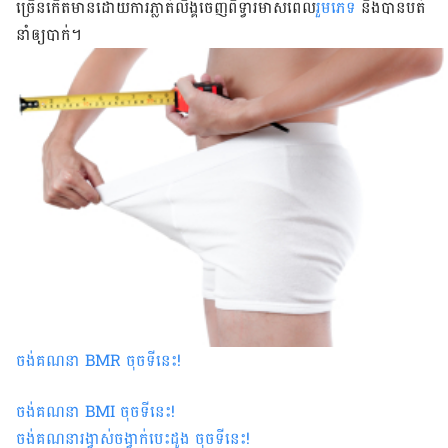
ច្រើន​កើត​មាន​ដោយ​ការ​ភ្លាត់​លិង្គ​ចេញ​ពី​ទ្វារមាស​ពេល
​រួមភេទ
និង​បាន​បត់​
នាំឲ្យ​បាក់​។
ចង់គណនា
BMR
ចុចទីនេះ
!
ចង់គណនា
BMI ចុចទីនេះ
!
ចង់គណនារង្វាស់ចង្វាក់បេះដូង ចុចទីនេះ
!