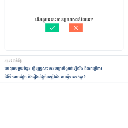
10 Things You Didn’t Know About His Penis
13/01/2025
អត្ថបទ​ដោយ 
ទូច សុខា
តើអត្ថបទនេះមានប្រយោជន៍ដែរទេ?
https://www.healthywomen.org/content/article/1
ត្រួតពិនិត្យដោយ 
វេជ្ជ. ចាន់ ស៊ីណេត
0-things-you-didnt-know-about-his-penis
បច្ចុប្បន្នភាពដោយ៖ 
នូ សោភ័ណ្ឌ
Penis size interacts with body shape and height 
to influence male attractiveness
អត្ថបទពាក់ព័ន្ធ
https://www.pnas.org/doi/10.1073/pnas.1219361110
ហេតុផលមួយចំនួន ធ្វើឲ្យ​ប្រុសៗ​មាន​បញ្ហា​លិង្គអត់​ឡើង​រឹង ពិបាកប្រើការ
ជំងឺទឹកនោមផ្អែម និង​រឿងលិង្គមិនឡើងរឹង មានអ្វីទាក់ទងគ្នា?
កំពុងដំណើរការ...