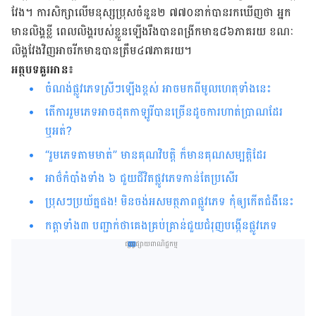
វែង​។ ការសិក្សា​លើ​មនុស្ស​ប្រុស​ចំនួន​២ ៧៧០​នាក់​បាន​រក​ឃើញ​ថា អ្នក​
មាន​លិង្គ​ខ្លី ពេល​លិង្គ​របស់​ខ្លួន​ឡើង​រឹង​បាន​ពង្រីក​មាឌ​៨៦​ភាគរយ ខណៈ​
លិង្គ​វែង​វិញ​អាច​រីក​មាឌ​បាន​ត្រឹម​៤៧​ភាគរយ​។
អត្ថបទគួរអាន៖
ចំណង់​ផ្លូវ​ភេទ​ស្រីៗឡើងខ្ពស់​ អាច​មក​ពី​មូលហេតុ​ទាំង​នេះ​​​​​​​​​​​​​​​​​​​​​​​​​​​​​​​​​​​​​​​​​​​​​​​​​​​
តើការ​រួម​ភេទអាចដុតកាឡូរីបាន​ច្រើន​ដូច​​ការ​ហាត់ប្រាណ​ដែរ​
ឬអត់?
“រួម​ភេទតាមមាត់” មាន​គុណ​វិបត្តិ ក៏មានគុណសម្បត្តិដែរ
អាថ៌​កំបាំង​ទាំង ៦ ជួយ​ជីវិត​ផ្លូវ​ភេទ​កាន់​តែ​ប្រសើរ
ប្រុសៗ​ប្រយ័ត្ន​ផង! មិន​ចង់​​អសមត្ថភាព​ផ្លូវ​ភេទ កុំ​ឲ្យ​កើត​ជំងឺ​នេះ
កត្តា​ទាំង​៣​ បញ្ជាក់​ថា​គេង​គ្រប់គ្រាន់​ជួយ​​​ជំរុញ​​​បង្កើនផ្លូវ​ភេទ
ផ្សព្វផ្សាយពាណិជ្ជកម្ម