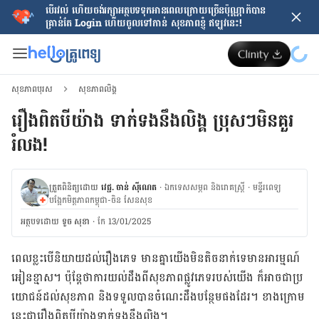
បើរវល់ ហើយចង់​រក្សាអត្ថបទទុកអានពេលក្រោយ​ច្រើនប៉ុណ្ណាក៏បាន
គ្រាន់តែ​ Login ហើយចូលទៅកាន់ សុខភាពខ្ញុំ ឥឡូវនេះ!
សុខភាពបុរស
សុខភាពលិង្គ
រឿង​ពិត​បី​យ៉ាង ទាក់​ទង​នឹង​លិង្គ​ ប្រុសៗមិនគួរ
រំលង!
ត្រួតពិនិត្យដោយ
វេជ្ជ. ចាន់ ស៊ីណេត
·
ឯកទេសសម្ភព និងរោគស្ត្រី
·
ម​ន្ទីរពេទ្យ
បង្អែកមិត្តភាពកម្ពុជា-ចិន សែនសុខ
អត្ថបទ​ដោយ
ទូច សុខា
·
កែ 13/01/2025
ពេល​ខ្លះ​បើ​និយាយ​ដល់​រឿង​ភេទ មាន​គ្នា​យើង​មិន​តិច​នាក់​ទេ​មាន​អារម្មណ៍​
អៀនខ្មាស។ ប៉ុន្តែ​ថា​ការ​យល់​ដឹង​ពី​សុខភាព​ផ្លូវ​ភេទ​របស់​យើង ​ក៏​អាច​ជា​ប្រ​
យោជន៍​ដល់​សុខភាព និង​ទទួល​បាន​ចំណេះ​ដឹង​បន្ថែម​ផង​ដែរ​។ ខាង​ក្រោម​
នេះ​ជា​រឿង​ពិត​បី​​យ៉ាង​ទាក់ទង​នឹង​លិង្គ​។