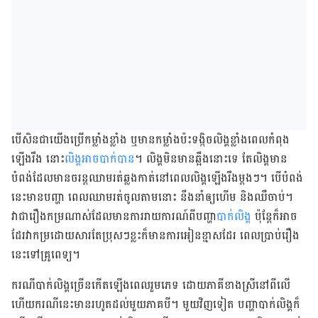
បើ​សិន​ជា​យើង​ប្រើ​កម្លាំង​ខ្លាំង ឬ​មាន​កម្លាំង​ប៉ះ​ទង្កិច​លិង្គ​ខ្លាំង​ពេល​កំពុង​
ឡើង​រឹង នោះ
​លិង្គ​អាច​បាក់​បាន
​។ លិង្គ​មិន​មាន​ឆ្អឹង​នោះ​ទេ​ តែ​លិង្គ​មាន​
បំពង់​ដែល​មាន​ចរន្ត​ឈាម​រត់​ឆ្លង​កាត់​​នៅ​ពេល​លិង្គ​ឡើង​រឹង​ម្ដងៗ​។ បើ​បំពង់​
នេះ​មាន​បញ្ហា ពេល​ឈាម​រត់​ចូល​តាម​នោះ នឹង​នាំ​ឲ្យ​​ហើម និង​ឈឺ​ចាប់​។ ​
វា​ជា​រឿង​កម្រ​ណាស់​ដែល​មាន​ការ​រាយការណ៍​ពី​បញ្ហា
​បាក់​លិង្
គ ប៉ុន្តែ​ក៏​អាច​
ដែរ​វា​​កម្រ​ដោយសារ​តែ​ប្រុសៗ​ខ្លះ​ក៏​មាន​ការ​អៀនខ្មាស​ដែរ ពេល​ប្រាប់​រឿង​
នេះ​ទៅ​គ្រូពេទ្យ​។
ករណី​បាក់​លិង្គ​ច្រើន​កើត​ឡើង​ពេល​រួមភេទ ដោយ​ភាគី​ខាង​ស្រី​នៅ​ពីលើ​
ហើយ​ករណី​នេះ​មាន​រហូត​ដល់​មួយ​ភាគ​បី​។ មួយ​វិញ​ទៀត បញ្ហា​បាក់​លិង្គ​ក៏​