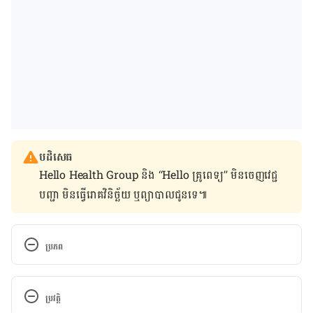
បដិសេធ
Hello Health Group និង “Hello គ្រូពេទ្យ” មិន​ចេញ​វេជ្ជ
បញ្ជា មិន​ធ្វើ​រោគវិនិច្ឆ័យ ឬ​ព្យាបាល​ជូន​ទេ៕
ប្រភព
Does hot weather affect your breathing and 
lungs?
ប្រវត្តិ