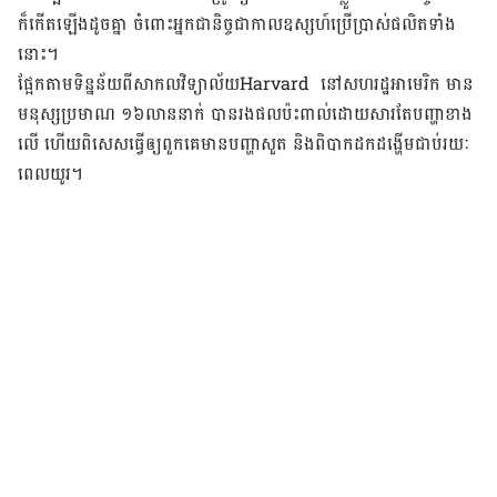
ក៏​កើត​​ឡើង​ដូច​គ្នា ចំពោះ​អ្នក​ជា​និច្ច​ជា​កាល​ឧស្សហ៍​​ប្រើ​ប្រាស់​ផលិត​ទាំង​
នោះ។
ផ្អែក​តាម​ទិន្នន័យ​ពី​សាកលវិទ្យាល័យHarvard ​ នៅ​សហរដ្ឋអាមេរិក មាន​
មនុស្ស​ប្រមាណ​ ១៦​លាន​នាក់ បាន​រង​ផល​ប៉ះ​ពាល់​ដោយ​សារ​​តែ​បញ្ហា​ខាង​
លើ ហើយ​ពិសេស​ធ្វើ​ឲ្យ​ពួក​គេ​មាន​បញ្ហា​សួត និង​ពិបាក​ដក​ដង្ហើម​ជាប់​រយៈ​
ពេល​យូរ។