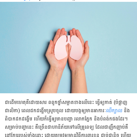
ជា​ដើម​ហេតុ​គឺ​ដោយ​សារ ពពួក​ថ្នាំ​សម្អាត​ខាង​លើ​នេះ ធ្វើ​ឲ្យ​កាត់​ (បំផ្លាញ​
ជាលិកា) ពេល​ដក​ដង្ហើម​ស្រូប​ចូល ដោយ​បង្ក​ឲ្យ​​មាន​អាការៈ​
ឈឺ​ក្បាល
និង​
ពិ​​បាក​ដក​ដង្ហើម ហើយ​ក៏​ធ្វើ​ឲ្យ​មាន​បញ្ហា រលាក​ភ្នែក និង​បំពង់​ក​ផង​ដែរ។
សម្រាប់​បញ្ហា​នេះ គឺ​​ច្រើន​ជា​ហានិភ័យ​ទៅ​លើ​​គ្រូ​ពេទ្យ ដែល​ជា​ញឹក​ញាប់​​គឺ​
នៅ​ក្បែរ​របស់​ទាំង​នោះ ដោយ​តម្រូវ​ឲ្យ​មាន​​វិធី​​ការពារ​ខ្លួន ជាប់​​ជា​និច្ច ហើយ​​