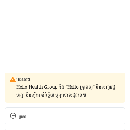
បដិសេធ
Hello Health Group និង “Hello គ្រូពេទ្យ” មិន​ចេញ​វេជ្ជ
បញ្ជា មិន​ធ្វើ​រោគវិនិច្ឆ័យ ឬ​ព្យាបាល​ជូន​ទេ៕
ប្រភព
Disinfectants raise COPD risk for female nurses, 