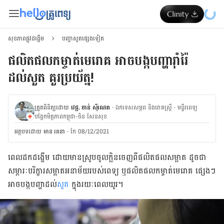
សុខភាពផ្លូវដង្ហើម
បញ្ហាសួតផ្សេងទៀត
ផលិតផលកម្ចាត់មេរោគ ​អាចបង្កបញ្ហារ៉ាំរ៉ៃ
ដល់សួត គួរប្រយ័ត្ន!
ត្រួតពិនិត្យដោយ
វេជ្ជ. ចាន់ ស៊ីណេត
·
ឯកទេសសម្ភព និងរោគស្ត្រី
·
ម​ន្ទីរពេទ្យ
បង្អែកមិត្តភាពកម្ពុជា-ចិន សែនសុខ
អត្ថបទ​ដោយ
មាន រតនា
·
កែ 08/12/2021
ពេល​ដក​ដង្ហើម​ ដោយ​​​​មាន​ស្រូប​ចូល​ក្លិន​​ចេញ​ពី​ផលិត​ផល​សម្អាត​ ដូច​ជា​
សម្ភារៈ​​បរិក្ខារ​សម្អាត​អនាម័យ​របស់​​ពេទ្យ ឬ​ផលិត​ផល​កម្ចាត់​មេរោគ​ ផ្សេង​ៗ
អាច​បង្ក​​បញ្ហា​ដល់​
សួត
ក្នុង​រយៈ​ពេល​យូរ​។