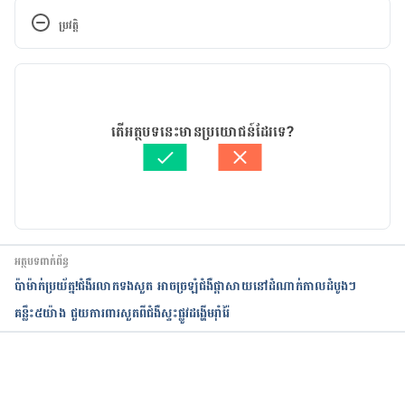
study shows
ប្រវត្តិ
https://www.modernhealthcare.com/safety-
កំណែ​ប្រែបច្ចុប្បន្ន
quality/disinfectants-raise-copd-risk-female-
nurses-study-shows
08/12/2021
អត្ថបទ​ដោយ 
មាន រតនា
តើអត្ថបទនេះមានប្រយោជន៍ដែរទេ?
Disinfectant Use May Increase Nurses’ Risk of 
ត្រួតពិនិត្យដោយ 
វេជ្ជ. ចាន់ ស៊ីណេត
COPD, Study Finds
បច្ចុប្បន្នភាពដោយ៖ 
នូ សោភ័ណ្ឌ
https://copdnewstoday.com/2020/03/06/disinfecta
nt-use-may-increase-nurses-risk-of-copd-study-
finds/
អត្ថបទពាក់ព័ន្ធ
ប៉ាម៉ាក់ប្រយ័ត្ន!ជំងឺរលាកទងសួត អាច​ច្រឡំជំងឺផ្ដាសាយ​នៅដំណាក់កាលដំបូងៗ
Disinfectant Use May Increase Nurses’ Risk of 
គន្លឹះ​៥​យ៉ាង ជួយការពារ​​សួត​ពី​ជំងឺ​​ស្ទះ​ផ្លូវ​ដង្ហើម​រ៉ាំរ៉ៃ​​​​​​​​​​​​​​​​​​​​​​​​​​​​​​​​​​​​​​​​​​​​​​​​​​​​​​​​​​​​​​​​​​​​​​​​​​​​​​​​​​​
COPD, Study Finds
https://www.emphysemafoundation.org/index.ph
p/component/content/article/86-occupational-
កំពុងដំណើរការ...
health-hazards-articles/449-disinfectant-use-