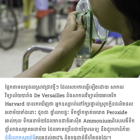
ផ្អែក​តាម​​លទ្ធផល​ស្រាវជ្រាវ​​ថ្មី​ៗ ដែល​​សហការ​ធ្វើ​ឡើង​ដោយ សាកល
វិទ្យាល័យ​បារាំង De Versailles និង​សាកលវិទ្យាល័យ​អាមេរិក
Harvard បាន​រក​ឃើញ​ថា អ្នក​​​ឧស្សាហ៍​នៅ​ក្បែរ​ផ្ទាល់​ស្រូប​ក្លិន​ផលិត​ផល​​​​​
អនាម័យ​ទាំង​នោះ ដូច​ជា ថ្នាំ​លាប​ផ្ទះ ទឹក​ថ្នាំ​កម្ចាត់​មេរោគ Peroxide
អាល់កុល ទឹក​​​អនាម័យ​ដែល​មាន​ជាតិ​អាស៊ីត Ammoniumពិសេស​គឺ​ទឹក​
ថ្នាំ​លាង​សម្អាត​អនាម័យ​ ដែល​ភាគ​ច្រើន​ជា​បរិក្ខារ​ពេទ្យ នឹង​ជួប​ហានិភ័យ
ជំងឺ​​​រលាក​សួត​​រ៉ាំ​រ៉ៃ
​រហូត​ដល់​៣៨​% និង​បង្ក​ជា​ជំងឺ​ហឺត​ផង​ដែរ។