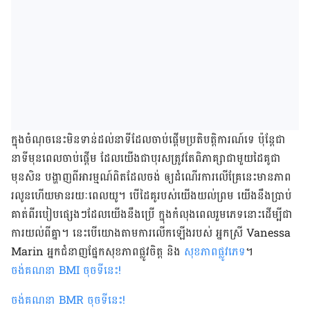
ក្នុងចំណុចនេះមិនទាន់ដល់នាទីដែលចាប់ផ្ដើមប្រតិបត្ដិការណ៍ទេ ប៉ុន្ដែជា
នាទីមុនពេលចាប់ផ្ដើម ដែលយើងជាបុរសត្រូវតែពិភាគ្សាជាមួយដៃគូជា
មុនសិន បង្ហាញពីអារម្មណ៍ពិតដែលចង់ ឲ្យដំណើរ​ការ​លើ​គ្រែនេះមានភាព
រលូនហើយមានរយៈពេលយូ។ បើដៃគូរបស់យើងយល់ព្រម យើងនឹងប្រាប់
គាត់ពីរបៀបផ្សេងៗដែលយើងនឹងប្រើ ក្នុងកំលុងពេល​រួម​ភេទនោះដើម្បីជា
ការយល់ពីគ្នា។ នេះបើយោងតាមការលើកឡើងរបស់ អ្នកស្រី Vanessa
Marin អ្នកជំនាញផ្នែកសុខភាពផ្លូវចិត្ដ និង
សុខភាពផ្លូវភេទ
។
ចង់គណនា
BMI
ចុចទីនេះ
!
ចង់គណនា
BMR
ចុចទីនេះ
!