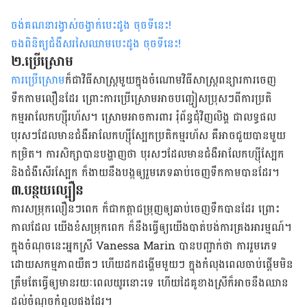
ចង់គណនារង្វាស់ចង្វាក់បេះដូង ចុចទីនេះ
!
ចងពិនិត្យជំងឺសរសៃឈាមបេះដូង ចុចទីនេះ!
២.ប្រើស្រោម
ការប្រើស្រោម
ក៏ជាវិធីសាស្ដ្រមួយក្នុងចំណោមវិធីសាស្ដ្រពន្យារការចេញ
ទឹកកាម​លឿន​ដែរ​​ ព្រោះការប្រើស្រោមអាចបញ្ជៀសប្រុសៗពីការប្រតិ
កម្មអាលែកហ្ស៊ីរហ័ស។ ស្រោមអាចការពារ រុំព័ន្ធជុំវិញលិង្គ ជាលទ្ធផល
បុរសៗដែលមានជំងឺ​អាលែកហ្ស៊ីស្បែកប្រតិកម្មរហ័ស គឺអាចជួយបានមួយ
កម្រិត។ ការសិក្សាបានបង្ហាញថា បុរសៗដែលមានជំងឺ​អាលែកហ្ស៊ីស្បែក
និងជំងឺសើរស្បែក ក៏ងាយនឹងបង្កឲ្យរួមភេទឆាប់ចេញទឹកកាមបានដែរ។
៣.បន្ថយល្បឿន
ការសម្រុកលឿនៗពេក ក៏ជាកត្ដាជម្រុញឲ្យឆាប់ចេញទឹកបានដែរ ព្រោះ
កាលដែល យើងខំសម្រុក​ពេក ក៏នឹងធ្វើឲ្យយើងបាត់បង់ការគ្រងអារម្មណ៍។
ក្នុងចំណុចនេះ​អ្នកស្រី Vanessa Marin បានបញ្ជាក់ថា ការរួមភេទ
ដោយសកម្មភាពយឺតៗ ហើយដកដង្ហើមមួយៗ ក្នុងកំលុងពេលចាប់ផ្ដើម​មិន
ត្រឹមតែធ្វើឲ្យមានរយៈពេលយូរនោះទេ ហើយដៃគូខាងស្រីក៏អាចនឹងឈាន
ដល់ចំណុច​​កំពូលផង​ដែរ។