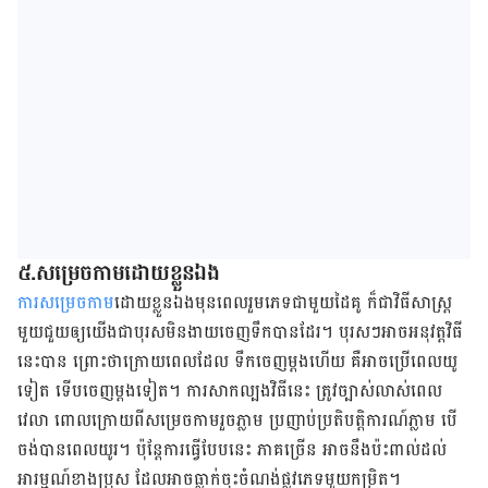
៥.សម្រេចកាមដោយខ្លួនឯង
ការសម្រេចកាម
ដោយខ្លួនឯងមុនពេលរួមភេទជាមួយដៃគូ ក៏ជាវិធីសាស្ដ្រ
មួយជួយឲ្យយើងជាបុរសមិន​ងាយ​ចេញទឹកបានដែរ។ បុរសៗអាចអនុវត្ដវិធី
នេះបាន ព្រោះថាក្រោយពេលដែល ទឹកចេញម្ដងហើយ គឺអាចប្រើពេលយូ
ទៀត ទើបចេញម្ដងទៀត។ ការសាកល្បងវិធីនេះ ត្រូវច្បាស់លាស់ពេល
វេលា ពោលក្រោយពីសម្រេចកាមរួចភ្លាម ប្រញាប់ប្រតិបត្ដិការណ៍ភ្លាម បើ
ចង់បានពេលយូរ។ ប៉ុន្ដែការធ្វើបែបនេះ ភាគច្រើន អាចនឹងប៉ះពាល់ដល់
អារម្មណ៍ខាងប្រុស ដែលអាចធ្លាក់ចុះ​ចំណង់ផ្លូវភេទមួយកម្រិត។