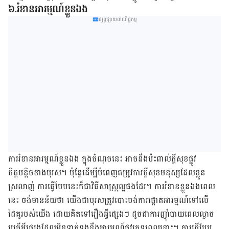
៦.រំខានអារម្មណ៍ខ្លួនឯង
ផ្សព្វផ្សាយពាណិជ្ជកម្ម
ការរំខានអារម្មណ៍ខ្លួនឯង ក្នុងចំណុចនេះ អាចនឹងប៉ះពាល់ក្ដីសុខផ្លូវ
ចិត្ដបន្ដិចខាងបុរស។ ប៉ុន្ដែដើម្បីបំពេញតម្រូវ​​ការក្ដីសុខមនុស្សដែលខ្លួន
ស្រលាញ់ ការធ្វើបែបនេះក៏ជាវិធីសាស្ដ្រល្អផងដែរ។ ការរំខានខ្លួនឯងពេល
នេះ ចង់មាន​ន័យ​ថា យើងជាបុរសត្រូវបោះបង់ការផ្ដោតអារម្មណ៍ទៅលើ
ដៃគូរបស់យើង ដោយគិតទៅរឿងអ្វីផ្សេងៗ ដូចជាការញ៉ាំបាយពេលល្ងាច​
ឬធ្វើអ្វីផ្សេងដែលមិនទាក់​ទងនឹងអារម្មណ៍ផ្លូវភេទពេលនោះ។ ការធ្វើបែប