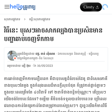
សុខភាពផ្លូវភេទ
គន្លឹះសុខភាពផ្លូវភេទ
វិធីនេះ បុរសៗអាចសាកល្បងបានប្រសិនមាន
បញ្ហាឆាប់ចេញទឹកកាម
ត្រួតពិនិត្យដោយ
វេជ្ជ. ចាន់ ស៊ីណេត
·
ឯកទេសសម្ភព និងរោគស្ត្រី
·
ម​ន្ទីរពេទ្យ
បង្អែកមិត្តភាពកម្ពុជា-ចិន សែនសុខ
អត្ថបទ​ដោយ
អឿ អ៊ុយ
·
កែ 16/05/2023
ការឆាប់ចេញទឹកកាមលឿនពេក គឺជាឧបសគ្គដ៏ធំរបស់ដៃគូ ជាពិសេសភាគី
ខាងបុរសៗតែម្ដង ក្នុងកំលុងពេលដ៏មានក្ដីសុខបំផុត ក៏ត្រូវកាត់ផ្ដាច់ភ្លាមៗ
ក្នុងរយៈពេលត្រឹមតែ ៤០វិនាទី ទៅ ២នាទីជាងបន្ដិចប៉ុណ្ណោះ។ តើប្រុសៗ​
យើង​ចង់បែប​នេះ​ដែរទេ? ចម្លើយ គឺមិនចង់ទទួលបានបែបនេះទេ ប្រើពេល
វេលាបានកាន់តែយូរកាន់តែជាតម្រូវការរបស់ប្រុសៗ​។ ដូច្នេះយើងក៏មានវិធី