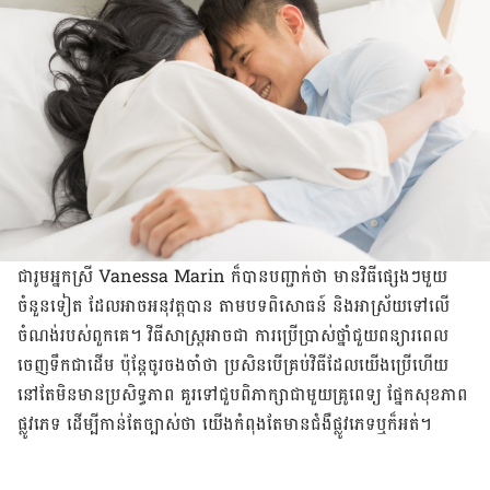
ជារូមអ្នកស្រី Vanessa Marin ក៏បានបញ្ជាក់ថា មានវិធីផ្សេងៗមួយ
ចំនួនទៀត ដែលអាចអនុវត្ដបាន តាមបទពិសោធន៍ និងអាស្រ័យទៅលើ
ចំណង់របស់ពួកគេ។ វិធីសាស្ដ្រអាចជា ការប្រើប្រាស់ថ្នាំជួយពន្យារពេល
ចេញទឹកជាដើម​ ប៉ុន្ដែចូរចងចាំថា ប្រសិនបើគ្រប់វិធីដែលយើងប្រើហើយ
នៅតែមិនមានប្រសិទ្ធភាព គួរទៅជួបពិភាក្សាជាមួយគ្រូពេទ្យ ផ្នែកសុខភាព
ផ្លូវភេទ ដើម្បីកាន់តែច្បាស់ថា យើង​កំពុងតែមានជំងឺផ្លូវភេទឬក៏អត់។