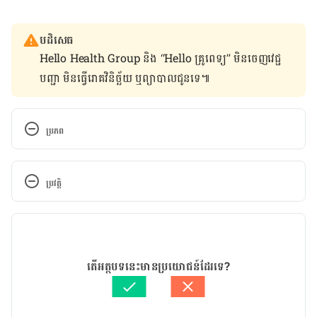
បដិសេធ
Hello Health Group និង “Hello គ្រូពេទ្យ” មិន​ចេញ​វេជ្ជ
បញ្ជា មិន​ធ្វើ​រោគវិនិច្ឆ័យ ឬ​ព្យាបាល​ជូន​ទេ៕
ប្រភព
Sexual Dysfunction in Men and Women, 
https://familydoctor.org/condition/sexual-
ប្រវត្តិ
dysfunction/
កំណែ​ប្រែបច្ចុប្បន្ន
Sexual Dysfunction in Males 
,https://my.clevelandclinic.org/health/diseases/91
16/05/2023
22-sexual-dysfunction-in-males
អត្ថបទ​ដោយ 
អឿ អ៊ុយ
តើអត្ថបទនេះមានប្រយោជន៍ដែរទេ?
ត្រួតពិនិត្យដោយ 
វេជ្ជ. ចាន់ ស៊ីណេត
How long should sex last?
បច្ចុប្បន្នភាពដោយ៖ 
នូ សោភ័ណ្ឌ
https://www.plannedparenthood.org/learn/ask-