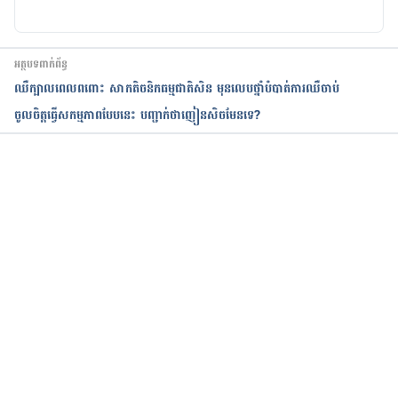
experts/how-long-does-the-typical-first-time-last-
i-am-worried-it-was-too-quick
អត្ថបទពាក់ព័ន្ធ
Premature ejaculation: Overview, 
ឈឺក្បាលពេលពពោះ សាកតិចនិកធម្មជាតិសិន មុនលេបថ្នាំបំបាត់ការឈឺចាប់
https://www.ncbi.nlm.nih.gov/books/NBK547548/
ចូលចិត្តធ្វើសកម្មភាពបែបនេះ បញ្ជាក់ថាញៀនសិចមែនទេ?
How Sex Changes for Men After 50, 
https://www.aarp.org/relationships/love-sex/info-
10-
កំពុងដំណើរការ...
2010/how_sex_changes_for_men_after_50.html