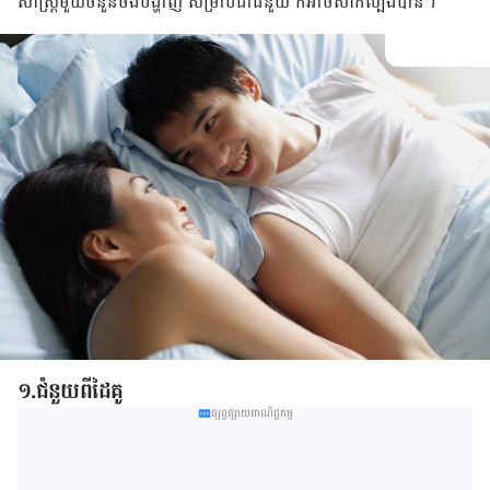
សាស្ដ្រមួយចំនួនចង់បង្ហាញ សម្រាប់ជាជំនួយ ក៏អាចសាកល្បងបាន។
១.ជំនួយពីដៃគូ
ផ្សព្វផ្សាយពាណិជ្ជកម្ម