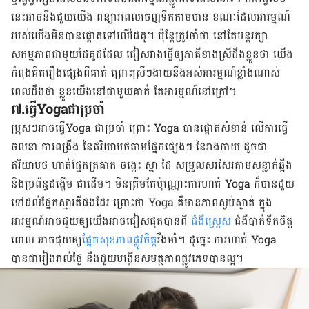
នេះអាចនឹងជួយយើង ពន្យា​រពេលចេញទឹកកាមបាន ខណៈដែលអារម្មណ៍
របស់យើងមិនបានផ្ដោតទៅលើដៃគូ។ ប៉ុន្ដែត្រូវចាំថា នៅតែ​បន្ដ​រក្សា
សកម្មភាពជាមួយដៃគូដដែល ជៀសវាងធ្វើឲ្យភាគី​ខាង​ស្រីដឹងខ្លួនថា យើង
កំពុងគិតរឿងផ្សេងពីគាត់ ព្រោះស្រីៗ​ងាយនឹងអស់អារម្មណ៍ខ្លាំងណាស់
ពេលដឹងថា ខ្លួនយើងនៅជាមួយគាត់ តែអារម្មណ៍នៅក្រៅ។
៧.ធ្វើYogaជាប្រចាំ
ប្រុសៗអាចធ្វើYoga ជាប្រចាំ ព្រោះ Yoga បាន​ផ្ដោត​សំខាន់ លើការធ្វើ
ចលនា ការពង្រឹង នៃឥរិយាបថតាមផ្នែកផ្សេងៗ នៃរាងកាយ ដូចជា
ឥរិយាបថ ហាត់​ផ្នែក​ត្រគាក ចង្កេះ ស្មា ដៃ សម្រួលសរសៃរតាមសន្លាក់​​ឆ្អឹង
និងប្រព័ន្ធដង្ហើម ជាដើម។ មិនត្រឹមតែ​ប៉ុណ្ណោះ​​​​​​ការហាត់ Yoga ក៏បាន​ជួយ
ទៅដល់ផ្នែកស្មារតីផងដែរ ព្រោះថា Yoga គឺមានភាព​ស្ងប់​ស្ងាត់ ក្នុង
អារម្មណ៍​​អាចជួយឲ្យយើង​អាច​ជៀស​ផុតបានពី
ជំងឺស្ដ្រេស
ជំងឺបាក់ទឹកចិត្ដ
ពោល អាចជួយឲ្យ
ផ្នែក​សុខភាព​ផ្លូវចិត្
ដរឹងមាំ។ ដូច្នេះ ការហាត់ Yoga
បានជារៀងរាល់ថ្ងៃ នឹង​ជួយ​បង្កើន​​សមត្ថភាពផ្លូវភេទ​បានល្អ។