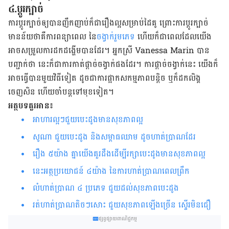
៤.ប្ដូរក្បាច់
ការប្ដូរក្បាច់ឲ្យបានញឹកញាប់ក៏ជារឿងល្អសម្រាប់ដៃគូ ព្រោះការប្ដូរក្បាច់
មានន័យថាគឺការពន្យា​ពេល នៃ
ចង្វាក់​រួមភេទ
ហើយក៏ជាពេលដែលយើង
អាចសម្រួលការដកដង្ហើមបានដែរ។ អ្នកស្រី Vanessa Marin បាន
បញ្ជាក់ថា នេះក៏ជាការកាត់ផ្ដាច់ចង្វាក់ផង​ដែរ។ ការផ្ដាច់ចង្វាក់នេះ យើងក៏
អាចធ្វើបានមួយវិធីទៀត ដូចជាការផ្អាកសកម្មភាពបន្ដិច ឬក៏ដកលិង្គ
ចេញសិន ហើយចាំបន្ដទៅមុខទៀត។
អត្ថបទគួរអាន៖
អាហារល្អៗជួយ​បេះដូងមានសុខភាពល្អ
សូណា ជួយ​បេះដូង និង​សម្ពាធ​ឈាម ដូច​ហាត់ប្រាណ​ដែរ
រឿង​ ៥យ៉ាង គ្នា​យើង​គួរ​ដឹងដើម្បីរក្សាបេះដូងមាន​សុខភាពល្អ
នេះអត្ថប្រយោជន៍ ៤យ៉ាង នៃការហាត់ប្រាណពេលព្រឹក
លំហាត់​ប្រាណ ៤ ប្រភេទ ជួយ​ដល់​សុខ​ភាពបេះដូង
រត់​ហាត់​ប្រាណ​តិចៗ​សោះ ជួយ​សុខភាព​ឡើងច្រើន ស្ទើរ​មិន​ជឿ
ផ្សព្វផ្សាយពាណិជ្ជកម្ម