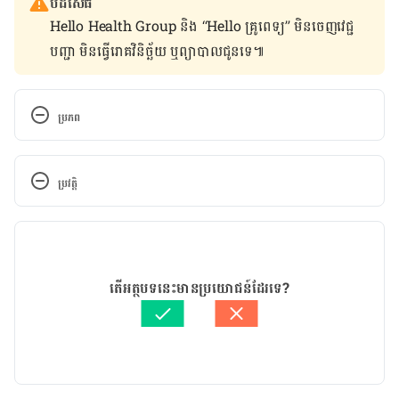
បដិសេធ
Hello Health Group និង “Hello គ្រូពេទ្យ” មិន​ចេញ​វេជ្ជ
បញ្ជា មិន​ធ្វើ​រោគវិនិច្ឆ័យ ឬ​ព្យាបាល​ជូន​ទេ៕
ប្រភព
Sex after pregnancy: Set your own timeline – 
https://www.mayoclinic.org/healthy-
ប្រវត្តិ
lifestyle/labor-and-delivery/in-depth/sex-after-
pregnancy/art-
កំណែ​ប្រែបច្ចុប្បន្ន
20045669#:~:text=While%20there’s%20no%20requi
red%20waiting,first%20two%20weeks%20after%20
03/03/2022
delivery.
អត្ថបទ​ដោយ 
ដេត ធន្នី
តើអត្ថបទនេះមានប្រយោជន៍ដែរទេ?
ត្រួតពិនិត្យដោយ 
វេជ្ជ. ចាន់ ស៊ីណេត
Sex after a baby: 10 questions to ask yourself – 
បច្ចុប្បន្នភាពដោយ៖ 
ជីព ចិត្ត
https://www.nct.org.uk/life-parent/sex-after-
baby/sex-after-baby-10-questions-ask-yourself