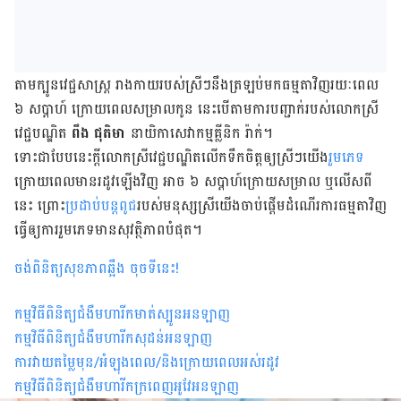
តាម​ក្បូន​វេជ្ជសាស្ត្រ រាង​កាយ​របស់​ស្រីៗ​នឹង​ត្រឡប់​មក​ធម្មតា​វិញ​រយៈពេល
៦ សប្តាហ៍ ​ក្រោយ​ពេល​សម្រាល​កូន នេះ​បើ​តាម​ការ​បញ្ជាក់​របស់​លោកស្រី​
វេជ្ជបណ្ឌិត
ពឹង ជុតិមា
នាយិកា​សេវាកម្ម​គ្លីនិក រ៉ាក់។
ទោះ​ជា​បែប​នេះ​ក្តី​លោកស្រី​វេជ្ជបណ្ឌិត​លើក​ទឹក​ចិត្ត​ឲ្យ​ស្រីៗ​យើង​
រួមភេទ
ក្រោយ​ពេល​មាន​រដូវ​ឡើង​វិញ អាច ៦ សប្តាហ៍​ក្រោយ​សម្រាល ឬ​លើស​ពី​
នេះ ព្រោះ​
ប្រដាប់​បន្តពូជ​
របស់​មនុស្ស​ស្រី​យើង​ចាប់ផ្តើម​ដំណើរ​ការ​ធម្មតា​វិញ​
ធ្វើ​ឲ្យ​ការ​រួមភេទ​មាន​សុវត្ថិភាព​បំផុត។
ចង់ពិនិត្យសុខភាពឆ្អឹង ចុចទីនេះ!
កម្មវិធី​ពិនិត្យ​​ជំងឺ​មហារីក​មាត់​ស្បូន​​អន​ឡាញ
កម្មវិធី​ពិនិត្យ​​ជំងឺ​មហារីក​សុដន់​​​អន​ឡាញ
ការ​វាយ​តម្លៃ​មុន​/អំឡុង​ពេល​/​និង​ក្រោយ​ពេល​​អស់​រដូវ
កម្មវិធី​ពិនិត្យ​​ជំងឺ​មហារីក​​ក្រពេញ​អូវែ​​​អន​ឡាញ