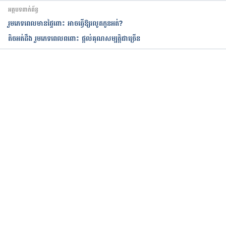
Sex after pregnancy – 
អត្ថបទពាក់ព័ន្ធ
https://www.tommys.org/pregnancy-
រួមភេទ​ពេល​មាន​ផ្ទៃ​ពោះ អាចធ្វើឱ្យរលូតកូនអត់?
information/after-birth/sex-after-pregnancy
តិចអត់ដឹង រួមភេទពេលពពោះ ផ្តល់គុណសម្បត្តិជាច្រើន
Sex and contraception after birth – 
https://www.nhs.uk/conditions/baby/support-
and-services/sex-and-contraception-after-birth/
កំពុងដំណើរការ...
Sex After Childbirth: How Long to Wait and What 
to Expect – 
https://www.lancastergeneralhealth.org/health-
hub-home/motherhood/fourth-trimester/sex-
after-childbirth-how-long-to-wait-and-what-to-
expect
Sex After Birth: What to Do When It Just Doesn’t 
Feel the Same – 
https://www.pennmedicine.org/updates/blogs/wo
mens-health/2015/august/sex-after-birth-what-to-