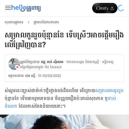
សុខភាពផ្លូវភេទ
ផ្លូវភេទនិងការការពារ
សម្រាល​កូន​រួច​ប៉ុន្មាន​ខែ ទើប​ស្រីៗ​អាចផ្តើម​រឿង​
លើ​គ្រែ​​វិញបាន?​
ត្រួតពិនិត្យដោយ
វេជ្ជ. ចាន់ ស៊ីណេត
·
ឯកទេសសម្ភព និងរោគស្ត្រី
·
ម​ន្ទីរពេទ្យ
បង្អែកមិត្តភាពកម្ពុជា-ចិន សែនសុខ
អត្ថបទ​ដោយ
ដេត ធន្នី
·
កែ 03/03/2022
សំណួ​រនេះ​ច្បាស់​ជា​ម៉ាក់ៗ​ថ្មី​ថ្មោង​ចង់​ដឹង​ហើយ តើ​ក្រោយ​
សម្រាល​អាអូន​រួច
ប៉ុន្មាន​ខែ ទើប​អាច​រួមភេទ​បាន មិនព្រួយរឿង​ប៉ះពាល់​សុខភាព ឬ​
ទាស់​
ដំណេក
ដែល​ចាស់​តែង​និយាយ​នោះ។