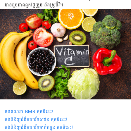
មាន​ដូចជា​ពពួក​ផ្លែ​ក្រូច និង​ស្រ្តប៊ឺរី។
ចង់គណនា
BMR
ចុចទីនេះ
!
ចង់ពិនិត្យជំងឺមហារីកសុដន់ ចុចទីនេះ
!
ចង់ពិនិត្យជំងឺមហារីកមាត់ស្បូន ចុចទីនេះ
!