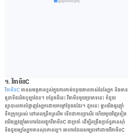
ផ្សព្វផ្សាយពាណិជ្ជកម្ម
១. វីតាមីន​C
វីតាមីន​C ​​
មាន​សមត្ថភាព​ខ្ពស់​ក្នុង​ការ​កាត់បន្ថយ​ភាព​ចាស់​​នៃ​ស្បែក​ និង​មាន​
តួនាទី​ផលិត​ខូឡាជែន។ បន្ថែម​ពី​នេះ វីតាមីន​មួយ​ប្រភេទ​នេះ​​ ក៏​ជួយ​
ព្យាបាល​ការ​បំផ្លាញ​ស្បែក​ដោយ​កម្ដៅ​ថ្ងៃ​ផង​ដែរ។ ដូចនេះ គ្នា​យើង​គួរ​ញ៉ាំ​
ទឹក​ក្រូច​ស្រស់​​ នៅ​ពេល​ព្រឹក​ព្រលឹម​ ទើប​ជា​ការ​ប្រសើរ ហើយ​មួយ​វិញ​ទៀត​
យើង​​ត្រូវ​ញ៉ាំ​អាហារ​ដែល​ផ្ទុក​វីតាមីន​C ជា​ប្រចាំ ដើម្បី​ពង្រឹង​ប្រព័ន្ធ​ភាព​ស៊ាំ
និង​ជួយ​ឲ្យ​ស្បែក​​មាន​សុខភាព​ល្អ។ អាហារ​ដែល​សម្បូរ​ទៅ​ដោយ​វីតាមីន​C