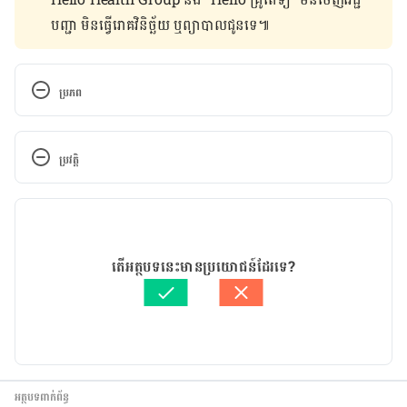
បញ្ជា មិន​ធ្វើ​រោគវិនិច្ឆ័យ ឬ​ព្យាបាល​ជូន​ទេ៕
ប្រភព
​Foods That Are Good for Your Skin
ប្រវត្តិ
https://selecthealth.org/blog/2020/05/foods-that-
are-good-for-your-skin
កំណែ​ប្រែបច្ចុប្បន្ន
Do Face Masks Really Work? The “Magic” Behind 
15/03/2024
Face Masks — and How to Get the Most Out of 
អត្ថបទ​ដោយ 
នូ សោភ័ណ្ឌ
តើអត្ថបទនេះមានប្រយោជន៍ដែរទេ?
Them
ត្រួតពិនិត្យដោយ 
វេជ្ជ. ចាន់ ស៊ីណេត
បច្ចុប្បន្នភាពដោយ៖ 
នូ សោភ័ណ្ឌ
https://www.pennmedicine.org/updates/blogs/hea
lth-and-wellness/2020/march/the-magic-behind-
face-masks
អត្ថបទពាក់ព័ន្ធ