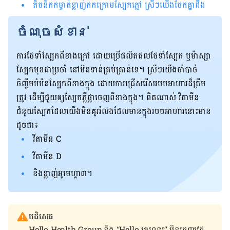
តិចនិកកម្ចាត់ខ្លាញ់កកក្រោមស្បែកភ្លៅ ស្រីៗ​យើងចែកគ្នាដឹង
ចំណុចសំខាន់
ការថែទាំស្បែកពីខាងក្រៅ ដោយប្រើផលិតផលថែទាំស្បែក ឬម៉ាស្សា
ស្បែកមុខជា​ប្រចាំ​ នៅមិនទាន់គ្រប់គ្រាន់ទេ។ ស្រីៗយើងចាំបាច់
ចិញ្ចឹមបំប៉នស្បែកពីខាងក្នុង ដោយការជ្រើសរើសរបបអាហារដ៏ត្រឹម
ត្រូវ ដើម្បីជួយឲ្យស្បែកភ្លឺថ្លាចេញពីខាងក្នុង។ ពិតណាស់ វីតាមីន
ជំនួយស្បែកដែលយើងមិនគួររំលងដែល​មាន​ក្នុង​របបអាហារ​នោះមាន
ដូចជា៖
វីតាមីន C
វីតាមីន​ D
និង​ខ្លាញ់​អូមេហ្គា៣។
បដិសេធ
Hello Health Group និង “Hello គ្រូពេទ្យ” មិន​ចេញ​វេជ្ជ