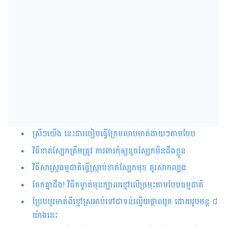
ស្រីៗ​យើង នេះជារបៀបធ្វើក្រែមលាបមាត់ងាយៗតាមបែប
វិធីខាត់ស្បែកត្រឹមត្រូវ ការពារកុំឲ្យខូចស្បែកមិនដឹងខ្លួន
វិធីសាស្រ្តធម្មជាតិធ្វើស្រ្កាប់ខាត់ស្បែកមុខ គួរសាកល្បង
ចែកគ្នាដឹង! វិធីកម្ចាត់មុនក្បាលខ្មៅលើច្រមុះតាមបែបធម្មជាតិ
ប្រែបបូរមាត់ពីខ្មៅស្រអាប់ទៅជាទន់ល្មើយផ្កាឈូក ដោយរូបមន្ត ៨
យ៉ាងនេះ