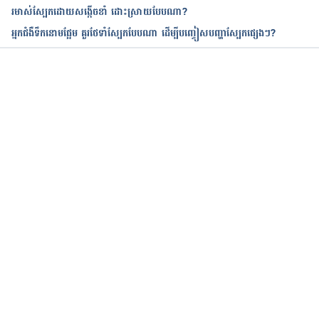
These 8 Foods Will Completely Change Your Skin 
រមាស់ស្បែកដោយសង្កើចខាំ ដោះស្រាយបែបណា?
and Make it Glow
អ្នកជំងឺទឹកនោមផ្អែម គួរថែទាំស្បែកបែបណា ដើម្បីបញ្ចៀសបញ្ហាស្បែកផ្សេងៗ?
https://www.onegreenplanet.org/natural-
health/foods-that-will-completely-change-your-
skin-and-make-it-glow/
កំពុងដំណើរការ...