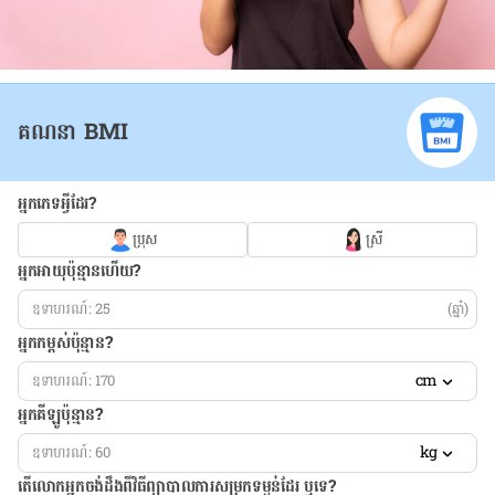
គណនា BMI
អ្នកភេទអ្វីដែរ?
ប្រុស
ស្រី
អ្នកអាយុប៉ុន្មានហើយ?
(ឆ្នាំ)
អ្នកកម្ពស់ប៉ុន្មាន?
cm
អ្នកគីឡូប៉ុន្មាន?
kg
តើលោកអ្នកចង់ដឹង​ពីវិធីព្យាបាលការសម្រកទម្ងន់ដែរ ឬទេ?