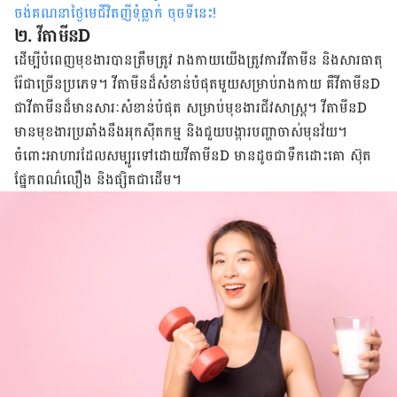
ចង់គណនាថ្ងៃមេជីវិតញីទុំធ្លាក់ ចុចទីនេះ
!
២. វីតាមីន​D
ដើម្បី​បំពេញ​មុខងារ​បាន​ត្រឹមត្រូវ រាងកាយ​យើង​ត្រូវការ​វីតាមីន​ និង​សារធាតុ​
រ៉ែ​ជា​ច្រើន​ប្រភេទ។ វីតាមីន​ដ៏​សំខាន់​បំផុត​មួយ​សម្រាប់​រាងកាយ​ គឺ​វីតាមីន​D
​ជា​វីតាមីន​ដ៏​មាន​សារៈសំខាន់​បំផុត​ សម្រាប់​មុខងារ​ជីវសាស្ត្រ។ វីតាមីន​D
មាន​មុខងារ​ប្រឆាំង​នឹង​អុកស៊ីតកម្ម​ និង​ជួយ​បង្ការ​បញ្ហា​ចាស់​មុន​វ័យ។
ចំពោះ​អាហារ​ដែល​សម្បូរ​ទៅ​ដោយ​វីតាមីន​D ​មាន​ដូចជា​ទឹក​ដោះ​គោ​ ស៊ុត​
ផ្នែក​ពណ៌​លឿង និង​ផ្សិត​ជា​ដើម។