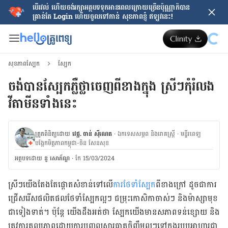
បើរវល់ ហើយចង់​រក្សាអត្ថបទទុកអានពេលក្រោយ​ច្រើនប៉ុណ្ណាក៏បាន
គ្រាន់តែ​ Login ហើយចូលទៅកាន់ សុខភាពខ្ញុំ ឥឡូវនេះ!
សុខភាពស្បែក
ស្បែក
ចង់បានស្បែកភ្លឺថ្លាចេញពីខាងក្នុង ស្រីៗកុំរំលង
វីតាមីនទាំងនេះ
ត្រួតពិនិត្យដោយ
វេជ្ជ. ចាន់ ស៊ីណេត
·
ឯកទេសសម្ភព និងរោគស្ត្រី
·
ម​ន្ទីរពេទ្យ
បង្អែកមិត្តភាពកម្ពុជា-ចិន សែនសុខ
អត្ថបទ​ដោយ
នូ សោភ័ណ្ឌ
·
កែ 15/03/2024
ស្រីៗ​យើង​តែងតែ​ផ្ដោត​សំខាន់​​ទៅ​លើ​
ការ​ថែទាំ​ស្បែក​
ពី​ខាង​ក្រៅ​ ដូចជា​ការ​
ជ្រើសរើស​ផលិតផល​ថែទាំ​ស្បែក​ល្អៗ ជម្រុះ​កោសិកា​ចាស់​ៗ និង​ម៉ាស្សា​មុខ​
ជា​ទៀងទាត់។ ប៉ុន្តែ​ យើង​ដឹង​អត់​ថា ស្បែក​យើង​មាន​សភាព​ទន់ខ្សោយ​ និង​
ត្រូវការ​តុល្យភាព​ដោយ​ការ​បញ្ចូល​សារធាតុ​ចិញ្ចឹម​ល្អ​ៗ​ទៅ​ក្នុង​របប​អាហារ​​ជា​