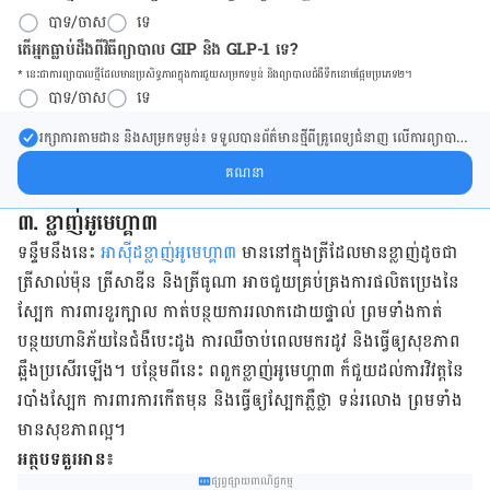
បាទ/ចាស
ទេ
តើអ្នកធ្លាប់ដឹងពីវិធីព្យាបាល GIP និង GLP-1 ទេ?
* នេះ​ជា​ការ​ព្យា​បាល​ថ្មីដែល​​មាន​ប្រសិទ្ធ​ភាព​ក្នុង​ការ​ជួយ​សម្រក​ទម្ងន់ និង​ព្យា​បាល​ជំ​ងឺ​ទឹក​នោម​ផ្អែម​ប្រភេទ២។
បាទ/ចាស
ទេ
រក្សា​ការ​តាមដាន និងសម្រក​ទម្ងន់៖ ទទួលបាន​ព័ត៌​មាន​ថ្មី​ពី​គ្រូពេទ្យ​ជំនាញ លើ​ការ​ព្យា​បាល​
ការសម្រក​ទម្ងន់ និងការផ្តល់ជំនួយដោយផ្ទាល់​ក្នុង​ប្រអប់​សារ​របស់​អ្នក។
គណនា
៣. ខ្លាញ់​អូមេហ្គា​៣
ទន្ទឹម​នឹង​នេះ​
អាស៊ីដ​ខ្លាញ់​អូមេហ្គា​៣
​​​មាន​នៅ​ក្នុង​ត្រី​ដែល​មាន​ខ្លាញ់​ដូចជា​
ត្រី​សាល់ម៉ុន ត្រី​សាឌីន និង​ត្រី​ធូណា អាច​ជួយ​គ្រប់គ្រង​ការ​​​ផលិត​​ប្រេង​​នៃ​
ស្បែក ការពារ​ខួរ​ក្បាល ​កាត់បន្ថយ​ការ​រលាក​ដោយ​ផ្ទាល់​ ព្រម​ទាំង​កាត់
បន្ថយ​ហានិភ័យ​នៃ​ជំងឺ​បេះដូង ការ​ឈឺចាប់​ពេល​​មក​រដូវ និង​ធ្វើ​ឲ្យ​សុខភាព​
ឆ្អឹង​ប្រសើរ​ឡើង។ បន្ថែម​ពី​នេះ ពពួក​ខ្លាញ់​អូមេហ្គា​៣ ក៏​ជួយ​ដល់​​ការវិវត្ត​​នៃ​
របាំង​ស្បែក​ ការពារ​ការ​កើត​មុន និង​ធ្វើ​ឲ្យ​ស្បែក​ភ្លឺ​ថ្លា ទន់​រលោង ព្រម​ទាំង​
មាន​សុខភាព​ល្អ។
អត្ថបទគួរអាន៖
ផ្សព្វផ្សាយពាណិជ្ជកម្ម