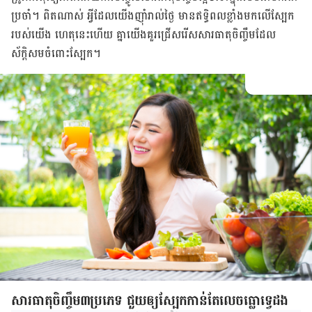
ប្រចាំ។ ពិត​ណាស់​ អ្វី​ដែល​យើង​ញ៉ាំ​រាល់​ថ្ងៃ មាន​ឥទ្ធិពល​​ខ្លាំង​​មក​លើ​ស្បែក​
របស់​យើង​ ហេតុ​នេះ​ហើយ​ គ្នា​យើង​គួរ​ជ្រើសរើស​សារធាតុ​ចិញ្ចឹម​ដែល​
ស័ក្ដិសម​ចំពោះ​ស្បែក​។
​​​​សារធាតុ​ចិញ្ចឹម​​៣​ប្រភេទ ជួយ​ឲ្យ​ស្បែក​កាន់​តែ​លេចធ្លោ​ទ្វេ​ដង