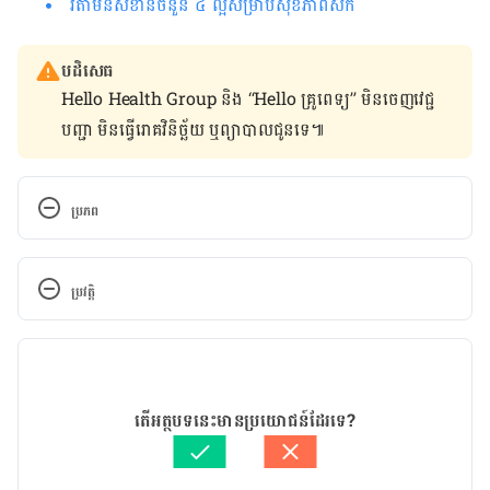
វីតាមីនសំខាន់ចំនួន ៤ ល្អ​សម្រាប់​សុខភាព​សក់
បដិសេធ
Hello Health Group និង “Hello គ្រូពេទ្យ” មិន​ចេញ​វេជ្ជ
បញ្ជា មិន​ធ្វើ​រោគវិនិច្ឆ័យ ឬ​ព្យាបាល​ជូន​ទេ៕
ប្រភព
What Do We Know About Healthy Aging?
ប្រវត្តិ
https://www.nia.nih.gov/health/what-do-we-
know-about-healthy-aging
កំណែ​ប្រែបច្ចុប្បន្ន
Physical Activity for Different Groups
21/02/2024
អត្ថបទ​ដោយ 
នូ សោភ័ណ្ឌ
តើអត្ថបទនេះមានប្រយោជន៍ដែរទេ?
https://www.cdc.gov/physicalactivity/basics/age-
ត្រួតពិនិត្យដោយ 
វេជ្ជ. ចាន់ ស៊ីណេត
chart.html
បច្ចុប្បន្នភាពដោយ៖ 
នូ សោភ័ណ្ឌ