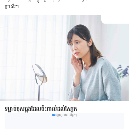
ប្រសើរ។
​​ទម្លាប់​ខុស​ឆ្គង​ដែល​ប៉ះពាល់​ដល់​ស្បែក
ផ្សព្វផ្សាយពាណិជ្ជកម្ម