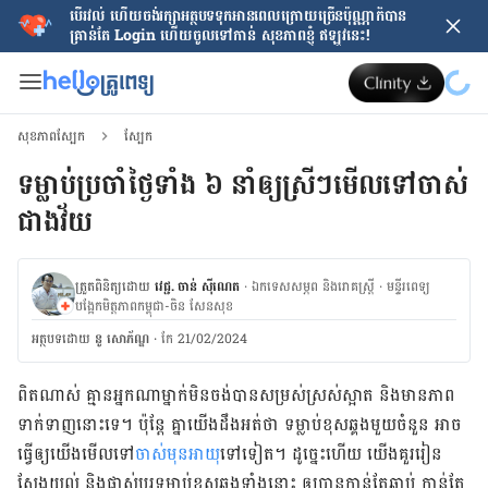
បើរវល់ ហើយចង់​រក្សាអត្ថបទទុកអានពេលក្រោយ​ច្រើនប៉ុណ្ណាក៏បាន
គ្រាន់តែ​ Login ហើយចូលទៅកាន់ សុខភាពខ្ញុំ ឥឡូវនេះ!
សុខភាពស្បែក
ស្បែក
ទម្លាប់ប្រចាំថ្ងៃទាំង ៦ នាំឲ្យស្រីៗមើលទៅចាស់
ជាងវ័យ​​​​​​​​​​​​​​​​​​​​​​​​​​​​​​​​​​​​​​​​
ត្រួតពិនិត្យដោយ
វេជ្ជ. ចាន់ ស៊ីណេត
·
ឯកទេសសម្ភព និងរោគស្ត្រី
·
ម​ន្ទីរពេទ្យ
បង្អែកមិត្តភាពកម្ពុជា-ចិន សែនសុខ
អត្ថបទ​ដោយ
នូ សោភ័ណ្ឌ
·
កែ 21/02/2024
ពិត​ណាស់​ គ្មាន​អ្នក​ណា​ម្នាក់​​មិន​ចង់​បាន​សម្រស់​ស្រស់​ស្អាត និង​មាន​ភាព​
ទាក់ទាញ​​នោះ​ទេ។ ប៉ុន្តែ គ្នា​យើង​ដឹង​អត់​ថា ទម្លាប់​ខុស​ឆ្គង​មួយ​ចំនួន​ អាច​
ធ្វើ​ឲ្យ​យើង​មើល​ទៅ​
ចាស់​មុន​អាយុ
​ទៅ​ទៀត។ ដូច្នេះ​ហើយ​ យើង​គួរ​​រៀន​
ស្វែង​យល់​ និង​ផ្លាស់ប្ដូរ​ទម្លាប់​ខុស​ឆ្គង​ទាំង​នោះ ​ឲ្យ​បាន​កាន់​តែ​​ឆាប់ ​កាន់​តែ​