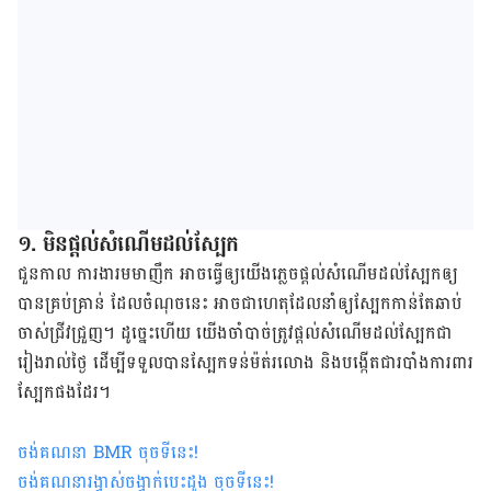
១. មិន​ផ្តល់​សំណើម​ដល់​ស្បែក
ជួនកាល​ ការងារ​មមាញឹក​ អាច​ធ្វើ​ឲ្យ​យើង​ភ្លេច​ផ្តល់​សំណើម​ដល់​ស្បែក​​ឲ្យ​
បាន​គ្រប់គ្រាន់​ ដែល​ចំណុច​នេះ អាច​ជា​ហេតុ​ដែល​នាំ​ឲ្យ​​ស្បែក​កាន់​តែ​ឆាប់​
ចាស់​ជ្រីវជ្រួញ។ ដូច្នេះ​ហើយ​ យើង​ចាំបាច់​ត្រូវ​ផ្តល់​សំណើម​ដល់​ស្បែក​ជា​
រៀង​រាល់​ថ្ងៃ ដើម្បី​ទទួល​បាន​ស្បែក​ទន់​ម៉ត់​រលោង និង​​​​បង្កើត​ជា​របាំង​ការពារ​
ស្បែក​ផង​ដែរ។
ចង់គណនា
BMR
ចុចទីនេះ
!
ចង់គណនារង្វាស់ចង្វាក់បេះដូង ចុចទីនេះ
!