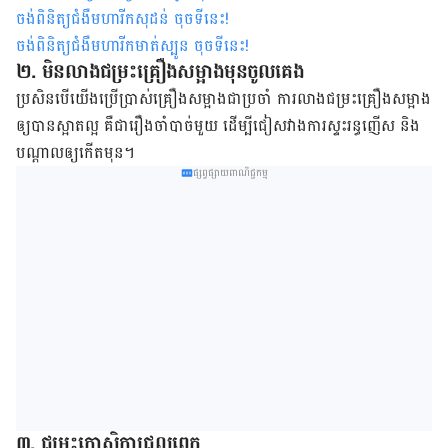
ចង់ពិនិត្យជំងឺមហារីកសុដន់ ចុចទីនេះ
!
ចង់ពិនិត្យជំងឺមហារីកមាត់ស្បូន ចុចទីនេះ
!
២. មិន​លាង​ជម្រះ​គ្រឿង​សម្អាង​មុន​ចូល​គេង
ប្រសិនបើ​យើង​ប្រើ​ប្រាស់​គ្រឿង​សម្អាង​ជា​ប្រចាំ ការ​លាង​ជម្រះ​គ្រឿង​សម្អាង​
ឲ្យ​បាន​ស្អាត​ល្អ គឺ​ជា​រឿង​ចាំបាច់​មួយ ដើម្បី​ជៀសវាង​ការ​ស្ទះ​រន្ធ​ញើស និង​
បណ្តាល​ឲ្យ​កើត​មុន។
ផ្សព្វផ្សាយពាណិជ្ជកម្ម
៣. ជម្រុះ​កោសិកា​ជ្រុល​ពេក