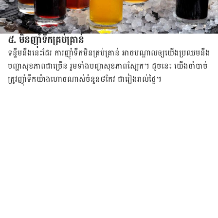
៥. មិន​ញ៉ាំ​ទឹក​គ្រប់គ្រាន់
ទន្ទឹម​នឹង​នេះ​ដែរ ការ​ញ៉ាំ​ទឹក​មិន​គ្រប់គ្រាន់​ អាច​បណ្តាល​ឲ្យ​​យើង​ប្រឈម​នឹង​​
បញ្ហា​សុខភាព​ជា​ច្រើន​ រួម​ទាំង​​បញ្ហា​សុខភាព​ស្បែក។ ដូច​នេះ យើង​ចាំបាច់​
ត្រូវ​ញ៉ាំ​ទឹក​យ៉ាង​ហោច​ណាស់​ចំនួន​៨​កែវ ជា​រៀង​រាល់​ថ្ងៃ។