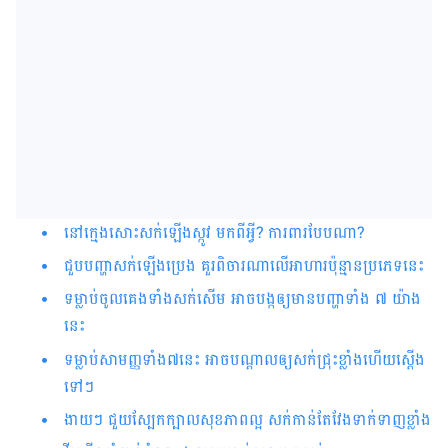
នៅក្មេងសោះសក់ឡើងស្កូវ មកពីអ្វី? ការពារ​បែបណា?
ជួបបញ្ហាសក់ឡើងប្រេង គួរពិចារណាលើ​អាហារប៉ុន្មានប្រភេទនេះ
ទម្លាប់ចូលគេងទាំងសក់សើម អាចបង្កឲ្យ​មាន​បញ្ហាទាំង ៧ យ៉ាង
នេះ
ទម្លាប់​សាមញ្ញ​ទាំង​៧​នេះ អាច​​បណ្ដាល​ឲ្យ​សក់ជ្រុះ​ខ្លាំងហើយស្ដើង​
ទៅ​ៗ​​​​​​​​​​​​​​​​​​​​​​​​​​​​​​​​​​​​​​​​​​​​​​​​​​​​​​​​​​​​​​​​​​​​​​​​​​​​​​​
ងាយៗ ជួយស្បែកក្បាលសុខភាពល្អ សក់កាន់តែវែងទាក់ទាញខ្លាំង