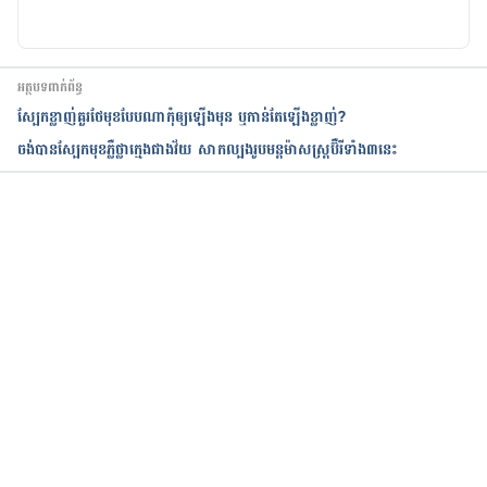
Youth and Tobacco Use
https://www.cdc.gov/tobacco/data_statistics/fact_
អត្ថបទពាក់ព័ន្ធ
sheets/youth_data/tobacco_use/index.htm
ស្បែកខ្លាញ់គួរថែមុខបែបណាកុំឲ្យឡើងមុន ឬកាន់តែឡើងខ្លាញ់?
ចង់បានស្បែកមុខភ្លឺថ្លាក្មេងជាងវ័យ សាកល្បងរូបមន្តម៉ាសស្រ្តប៊ឺរី​ទាំង​៣នេះ​​​​​​​​​​​​​​​​​​​​​​​​​​​​​​​​​​
កំពុងដំណើរការ...