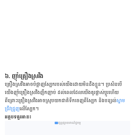
៦. ញ៉ាំ​គ្រឿង​ស្រវឹង​
គ្រឿង​ស្រវឹង​អាច​បំផ្លាញ​ស្បែក​របស់​យើង​ដោយ​មិន​ដឹង​ខ្លួន។ ប្រសិនបើ​
យើង​ញ៉ាំ​គ្រឿង​ស្រវឹង​ញឹកញាប់ ដល់​ពេល​ដែល​យើង​គួរ​ផ្លាស់ប្ដូរ​ហើយ
ពីព្រោះ​គ្រឿងស្រវឹងអាច​ស្រូប​យក​ជាតិ​ទឹក​ចេញ​ពី​ស្បែក​ និង​បន្សល់
​ស្នាម​
ជ្រីវជ្រួញ​​
លើស្បែក​។​
អត្ថបទគួរអាន៖
ផ្សព្វផ្សាយពាណិជ្ជកម្ម