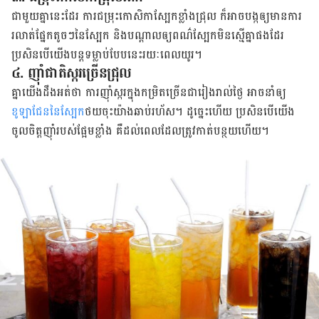
ជាមួយ​គ្នា​នេះ​ដែរ ការ​ជម្រុះ​កោសិកា​ស្បែក​ខ្លាំង​ជ្រុល​ ក៏​អាច​បង្ក​ឲ្យ​​មាន​ការ​
រលាត់​​ផ្នែក​តូច​ៗ​នៃ​ស្បែក​ និង​បណ្តាល​ឲ្យ​ពណ៌​ស្បែក​មិន​ស្មើ​គ្នា​ផង​ដែរ​
ប្រសិនបើ​យើង​បន្ត​ទម្លាប់​​បែប​នេះ​រយៈពេល​យូរ។
៤. ញ៉ាំ​ជាតិ​ស្ករ​ច្រើន​ជ្រុល
គ្នា​យើង​ដឹង​អត់​ថា​ ការ​ញ៉ាំ​ស្ករ​ក្នុង​កម្រិត​ច្រើន​​ជា​រៀង​រាល់​ថ្ងៃ អាច​​នាំ​ឲ្យ​
ខូឡាជែន​នៃ​ស្បែក
​ថយ​ចុះ​យ៉ាង​ឆាប់​រហ័ស។ ដូច្នេះ​ហើយ ប្រសិនបើ​យើង​
ចូលចិត្ត​ញ៉ាំ​របស់​ផ្អែម​ខ្លាំង គឺ​ដល់​ពេល​ដែល​ត្រូវ​កាត់បន្ថយ​ហើយ។