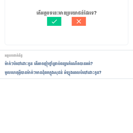
Breastfeeding ‘cuts childhood asthma risk’. 
07/03/2024
http://www.nhs.uk/news/2014/05May/Pages/Brea
អត្ថបទ​ដោយ 
Duk Panharat
តើអត្ថបទនេះមានប្រយោជន៍ដែរទេ?
stfeeding-cuts-childhood-asthma-risk.aspx
ត្រួតពិនិត្យដោយ 
វេជ្ជ. ចាន់ ស៊ីណេត
បច្ចុប្បន្នភាពដោយ៖ 
នូ សោភ័ណ្ឌ
New Study: Longer Duration of Exclusive 
Breastfeeding Has Protective Effect on Childhood 
Asthma, https://acaai.org/news/new-study-
longer-duration-of-exclusive-breastfeeding-has-
អត្ថបទពាក់ព័ន្ធ
protective-effect-on-childhood-asthma/
ម៉ាក់ៗបំបៅដោះកូន តើអាចញុំាថ្នាំគ្រាប់ពន្យារកំណើតបានអត់?
មូលហេតុអ្វីបានម៉ាក់ៗមានដុំពកក្នុងសុដន់ អំឡុងពេលបំបៅដោះកូន?
កំពុងដំណើរការ...