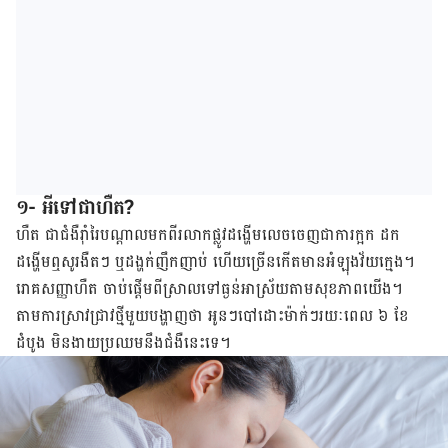
១- អីទៅជាហឺត?
ហឺត ជា​ជំងឺ​រ៉ាំរៃ​បណ្តាល​មក​ពី​រលាក​ផ្លូវ​ដង្ហើម​លេច​ចេញ​ជា​ការ​ក្អក ដក​
ដង្ហើម​ឮ​សូរ​ងឺតៗ​ ឬ​ដង្ហក់​​​ញឹកញាប់ ហើយ​ច្រើន​កើត​មាន​អំឡុងវ័យក្មេង។
រោគ​សញ្ញា​ហឺត ចាប់​ផ្តើម​ពី​ស្រាល​ទៅ​ធ្ងន់​អាស្រ័យ​តាម​សុខភាព​យើង។
តាម​ការ​ស្រាវជ្រាវ​ថ្មី​មួយ​បង្ហាញ​ថា អូនៗ​បៅ​ដោះ​ម៉ាក់ៗ​រយៈ​ពេល ៦ ខែ​
ដំបូង មិន​ងាយ​ប្រឈម​នឹង​ជំងឺ​នេះ​ទេ។