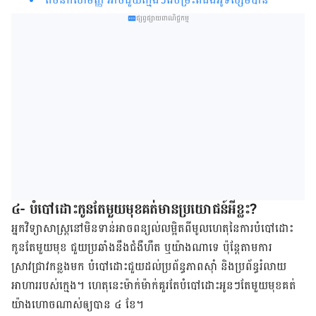
ផ្សព្វផ្សាយពាណិជ្ជកម្ម
៤- បំបៅដោះកូនតែមួយមុខគត់មានប្រយោជន៍អីខ្លះ?
អ្នក​វិទ្យាសាស្រ្ត​នៅ​មិន​ទាន់​អាច​ពន្យល់​លម្អិត​ពី​មូលហេតុ​នៃ​ការ​បំបៅ​ដោះ​
កូន​តែ​មួយ​មុខ ជួយ​ប្រឆាំង​នឹង​ជំងឺ​ហឺត ឬ​យ៉ាង​ណា​ទេ ប៉ុន្តែ​តាម​ការ​
ស្រាវជ្រាវ​កន្លង​មក បំបៅ​ដោះ​ជួយ​ដល់​ប្រព័ន្ធ​ភាពស៊ាំ និង​ប្រព័ន្ធ​រំលាយ​
អាហារ​របស់​ក្មេង។ ហេតុ​នេះ​ម៉ាក់​ម៉ាក់គួរ​តែ​បំបៅ​ដោះ​អូនៗ​តែ​មួយ​មុខ​គត់​
យ៉ាង​ហោច​ណាស់​ឲ្យ​បាន​ ៤ ខែ។