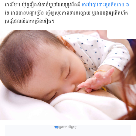
ជា​ដើម។ ប៉ុន្តែ​រឿង​សំខាន់​មួយ​ដែល​ត្រូវ​ដឹង​គឺ
ការ​បំបៅដោះ​កូន​តិច​ជាង ៦
ខែ អាច​មាន​បញ្ហា​ច្រើន ធ្វើ​ឲ្យ​សុខភាព​ទារក​ខ្សោយ ឬ​អាច​​​បង្ក​ឲ្យ​កើត​​ហឺត
រួម​ផ្សំ​ផល​លំបាក​ច្រើន​ទៀត។
ផ្សព្វផ្សាយពាណិជ្ជកម្ម