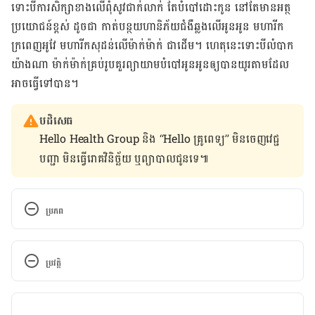
ទោះបី​ការ​សិក្សា​ខាង​លើ​ពុំ​សូវ​ជាក់​លាក់​ តែ​បំបៅ​ដោះ​កូន នៅ​តែ​មាន​អត្ថ
ប្រយោជន៍​ខ្ពស់ ដូចជា​ កាត់​បន្ថយ​ហានិភ័យ​ជំងឺ​ឆ្លង​លើ​អូនអូន មហារីក​
ក្រពេញ​អូវែ មហារីក​សុដន់​លើ​ម៉ាក់​ម៉ាក់ ជាដើម។ ហេតុ​នេះ​ទោះ​បី​លំបាក​
យ៉ាង​ណា ម៉ាក់ម៉ាក់​គ្រប់​រូប​គួរ​ព្យាយាម​បំបៅ​អូន​អូន​ឲ្យ​បាន​យូរ​តាម​ដែល​
អាច​ធ្វើ​ទៅ​បាន​។
បដិសេធ
Hello Health Group និង “Hello គ្រូពេទ្យ” មិន​ចេញ​វេជ្ជ
បញ្ជា មិន​ធ្វើ​រោគវិនិច្ឆ័យ ឬ​ព្យាបាល​ជូន​ទេ៕
ប្រភព
The association between duration of 
breastfeeding and childhood asthma outcomes, 
ប្រវត្តិ
https://www.annallergy.org/article/S1081-
1206(22)00400-8/fulltext
កំណែ​ប្រែបច្ចុប្បន្ន