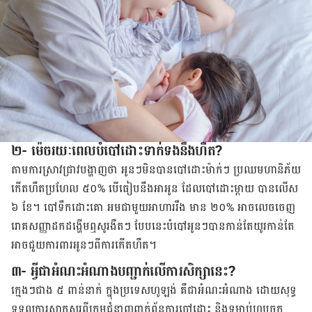
២- ម៉េចរយៈពេលបំបៅដោះទាក់ទងនឹងហឺត?
តាម​ការ​ស្រាវជ្រាវ​បង្ហាញ​ថា អូនៗ​មិន​បាន​បៅដោះ​ម៉ាក់ៗ ប្រឈម​ហានិភ័យ​
កើត​​ហឺត​ប្រហែល​ ៥០% បើ​ធៀប​នឹង​អាអូន ដែល​បៅ​​​​ដោះ​ម្តាយ ​បាន​លើស
៦ ខែ។ បៅ​ទឹក​ដោះ​គោ​ អម​ជាមួយ​អាហារ​រឹង មាន ២០% អាច​លេច​ចេញ​
រោគ​សញ្ញា​ដក​ដង្ហើម​ឮ​សូរ​ងឺតៗ បែប​នេះ​បំបៅ​អូនៗ​បាន​កាន់​តែយូរ​កាន់​តែ​
អាច​ជួយ​ការពារ​អូនៗ​ពី​ការ​កើត​ហឺត។
៣- អ្វីជាអំណះអំណាងបញ្ជាក់លើការសិក្សានេះ?
ក្មេងៗ​ជាង ៥ ពាន់​នាក់ ក្នុង​ប្រទេស​ហូឡង់ គឺ​ជា​អំណះ​អំណាង ដោយ​សុទ្ធ​
ទទួល​ការ​សាក​សួរ​ពី​ក្រុម​ជំនាញ​ពាក់​ព័ន្ធ​ការ​បៅ​ដោះ និង​ទម្លាប់​ហូប​ចុក​