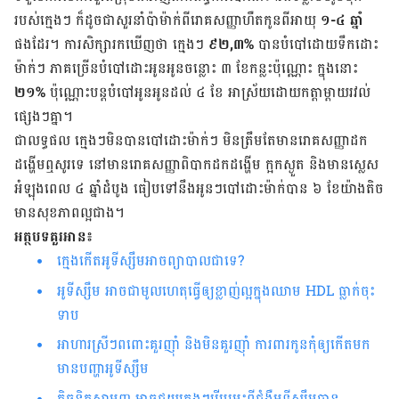
របស់​ក្មេងៗ ក៏​ដូច​ជា​សួរ​នាំ​ប៉ាម៉ាក់​ពី​រោគ​សញ្ញា​ហឺត​កូន​ពី​អាយុ
១-៤ ឆ្នាំ
ផង​ដែរ។ ការ​សិក្សា​រក​ឃើញ​ថា ក្មេងៗ
៩២,៣%
បាន​បំបៅ​ដោយ​ទឹក​ដោះ ​
ម៉ាក់ៗ ភាគ​ច្រើន​បំបៅ​ដោះ​អូនអូន​ចន្លោះ ៣ ខែ​កន្លះ​ប៉ុណ្ណោះ ក្នុង​នោះ
២១%
ប៉ុណ្ណោះ​​បន្ត​​បំបៅ​អូន​អូន​ដល់ ៤ ខែ អាស្រ័យ​ដោយ​កត្តា​ម្ដាយ​រវល់​
ផ្សេងៗ​គ្នា។
ជា​លទ្ធ​ផល ក្មេងៗ​មិន​បាន​បៅ​ដោះ​ម៉ាក់ៗ មិន​ត្រឹមតែ​មាន​រោគ​សញ្ញា​ដក​
ដង្ហើម​ឮ​សូរ​ទេ នៅ​មាន​រោគ​សញ្ញា​ពិបាក​ដក​ដង្ហើម​ ក្អក​ស្ងួត​ និង​មាន​ស្លេស​
អំឡុង​ពេល ៤ ឆ្នាំ​ដំបូង ធៀប​ទៅ​នឹង​អូនៗ​បៅ​ដោះ​ម៉ាក់​បាន ៦ ខែ​យ៉ាង​តិច
មាន​សុខភាព​ល្អ​ជាង។
អត្ថបទគួរអាន៖
ក្មេង​កើត​អូទីស្សឹម​អាច​ព្យាបាល​ជា​ទេ?
អូទីស្សឹម អាចជាមូលហេតុធ្វើឲ្យខ្លាញ់ល្អក្នុងឈាម HDL ធ្លាក់ចុះ
ទាប
អាហារ​ស្រីៗពពោះ​គួរញ៉ាំ និង​មិនគួរ​ញ៉ាំ​ ​ការ​ពារ​កូន​កុំឲ្យ​កើត​មក
មាន​បញ្ហា​អូទីស្សឹម
តិចនិក​សាមញ្ញ​ អាចជួយ​ក្មេងៗរើ​បម្រះ​ពី​ជំងឺ​អូទីស្សឹម​បាន