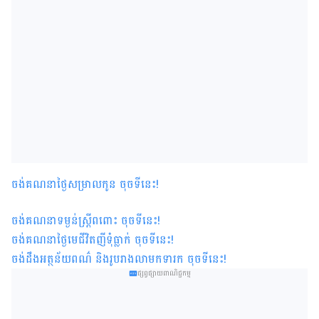
ចង់គណនាថ្ងៃសម្រាលកូន ចុចទីនេះ
!
ចង់គណនាទម្ងន់ស្រ្តីពពោះ ចុចទីនេះ
!
ចង់គណនាថ្ងៃមេជីវិតញីទុំធ្លាក់ ចុចទីនេះ
!
ចង់ដឹងអត្ថន័យពណ៌ និងរូបរាងលាមកទារក ចុចទីនេះ
!
ផ្សព្វផ្សាយពាណិជ្ជកម្ម