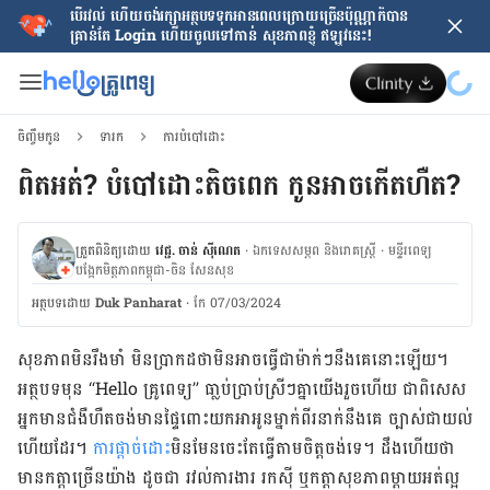
បើរវល់ ហើយចង់​រក្សាអត្ថបទទុកអានពេលក្រោយ​ច្រើនប៉ុណ្ណាក៏បាន
គ្រាន់តែ​ Login ហើយចូលទៅកាន់ សុខភាពខ្ញុំ ឥឡូវនេះ!
ចិញ្ចឹមកូន
ទារក
ការបំបៅដោះ
ពិតអត់? បំបៅ​ដោះតិចពេក កូន​អាច​កើត​ហឺត?
ត្រួតពិនិត្យដោយ
វេជ្ជ. ចាន់ ស៊ីណេត
·
ឯកទេសសម្ភព និងរោគស្ត្រី
·
ម​ន្ទីរពេទ្យ
បង្អែកមិត្តភាពកម្ពុជា-ចិន សែនសុខ
អត្ថបទ​ដោយ
Duk Panharat
·
កែ 07/03/2024
សុខភាព​មិន​រឹងមាំ មិន​ប្រាកដ​ថា​មិន​អាច​ធ្វើ​ជា​ម៉ាក់ៗ​នឹង​គេ​នោះ​ឡើយ។
អត្ថបទ​មុន “Hello គ្រូពេទ្យ” ធា្លប់​ប្រាប់​ស្រីៗ​គ្នា​យើង​រួច​ហើយ ជា​ពិសេស
អ្នក​មាន​ជំងឺ​ហឺត​ចង់​មាន​ផ្ទៃ​ពោះ​យក​អាអូន​ម្នាក់​ពីរ​នាក់​នឹង​គេ ច្បាស់​ជា​យល់​
ហើយ​ដែរ។
ការ​ផ្ដាច់​ដោះ
​មិន​មែន​ចេះ​តែ​ធ្វើ​តាម​ចិត្ត​ចង់​ទេ។ ដឹង​ហើយ​ថា
មាន​កត្តា​ច្រើន​យ៉ាង ដូច​ជា រវល់​ការងារ រក​ស៊ី ឬ​កត្តា​សុខភាព​ម្ដាយ​អត់​ល្អ