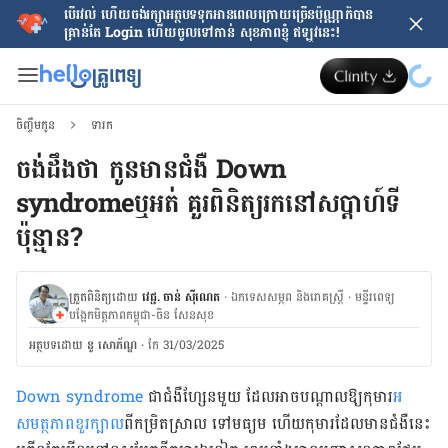
បើរវល់ ហើយចង់​រក្សាអត្ថបទទុកអានពេលក្រោយ​ច្រើនប៉ុណ្ណាក៏បាន
គ្រាន់តែ​ Login ហើយចូលទៅកាន់ សុខភាពខ្ញុំ ឥឡូវនេះ!
ចិញ្ចឹមកូន
ទារក
ចង់ដឹងថា កូនមានជំងឺ Down
syndromeឬអត់ គួរពិនិត្យរកនៅសប្តាហ៍ទី
ប៉ុន្មាន?
ត្រួតពិនិត្យដោយ
វេជ្ជ. ចាន់ ស៊ីណេត
·
ឯកទេសសម្ភព និងរោគស្ត្រី
·
ម​ន្ទីរពេទ្យ
បង្អែកមិត្តភាពកម្ពុជា-ចិន សែនសុខ
អត្ថបទ​ដោយ
នូ សោភ័ណ្ឌ
·
កែ 31/03/2025
Down syndrome
ជាជំងឺ​ហ្សែន​មួយ ដែល​អាច​បណ្តាល​ឱ្យ​កុមារ​
អ
សមត្ថភាព​ខួរ​ក្បាល
​ពី​កម្រិត​ស្រាល ទៅ​មធ្យម​ ហើយ​កុមារដែល​មាន​ជំងឺ​នេះ