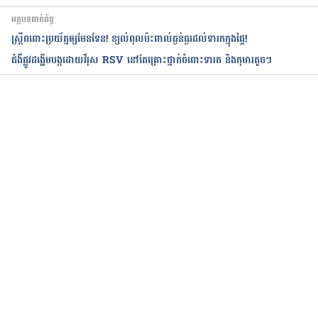
អត្ថបទពាក់ព័ន្ធ
https://www.ucsfhealth.org/education/prenatal-
ស្រ្តីពពោះប្រយ័ត្នឲ្យមែនទែន! ខ្យល់ពុលប៉ះពាល់ធ្ងន់ធ្ងរដល់ទារកក្នុងផ្ទៃ!
testing-for-down-syndrome
ជំងឺផ្លូវដង្ហើមបង្កដោយវីរុស RSV នៅតែគ្រោះថ្នាក់ចំពោះទារក និងកុមារតូចៗ
កំពុងដំណើរការ...