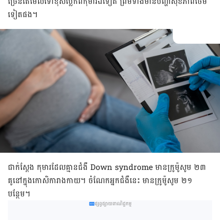
ច្រើន​តែ​មើល​ទៅ​ខុស​ប្លែក​ពី​កុមារឯ​ទៀត ព្រម​ទាំង​មាន​បញ្ហា​សុខភាព​ថែម​
ទៀត​ផង។
ជាក់ស្តែង​ កុមារ​ដែល​គ្មាន​ជំងឺ Down syndrome មាន​ក្រូម៉ូសូម​ ២៣
គូ​នៅ​ក្នុង​កោសិកា​រាងកាយ។ ចំណែក​អ្នក​ជំងឺ​នេះ មាន​ក្រូម៉ូសូម​ ២១ ​
បន្ថែម។
ផ្សព្វផ្សាយពាណិជ្ជកម្ម