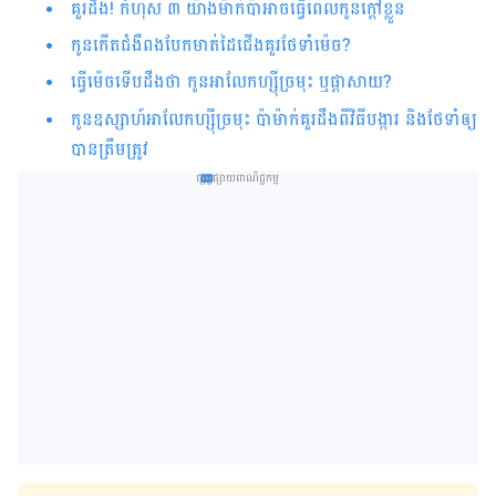
គួរដឹង! កំហុស ៣ យ៉ាងម៉ាក់ប៉ាអាចធ្វើពេលកូនក្តៅខ្លួន
កូនកើតជំងឺពងបែកមាត់ដៃជើងគួរថែទាំម៉េច?
ធ្វើម៉េចទើបដឹងថា កូនអាលែកហ្ស៊ីច្រមុះ ឬផ្តាសាយ?
កូនឧស្សាហ៍អាលែកហ្ស៊ីច្រមុះ ប៉ាម៉ាក់គួរដឹងពីវិធីបង្ការ និងថែទាំឲ្យ
បានត្រឹមត្រូវ
ផ្សព្វផ្សាយពាណិជ្ជកម្ម