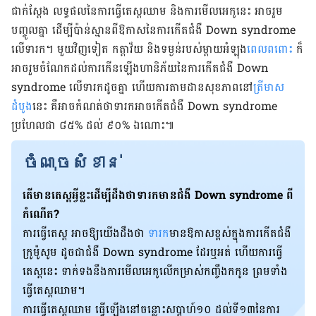
ជាក់ស្តែង លទ្ធផល​នៃ​ការ​ធ្វើ​តេស្ត​ឈាម​ និង​ការ​មើលអេកូនេះ អាច​រួម​
បញ្ចូល​គ្នា​ ដើម្បី​ប៉ាន់ស្មាន​ពី​ឱកាស​នៃ​ការ​កើត​ជំងឺ Down syndrome
លើ​ទារក​។ មួយ​វិញ​ទៀត កត្តា​វ័យ និង​ទម្ងន់​​របស់​ម្តាយ​អំឡុង
​ពេល​ពពោះ
ក៏​
អាច​រួម​ចំណែក​ដល់​ការ​កើន​ឡើង​ហានិភ័យ​នៃ​ការ​កើត​ជំងឺ Down
syndrome លើ​ទារក​ដូច​គ្នា ហើយ​ការ​តាមដាន​សុខភាព​នៅ
​ត្រី​មាស​
ដំបូង
​នេះ គឺ​អាច​កំណត់​ថា​ទារក​អាច​កើត​ជំងឺ Down syndrome
ប្រហែល​ជា​ ៨៥% ដល់ ​៩០%​ ឯ​ណោះ៕
ចំណុចសំខាន់
តើ​មាន​តេស្ត​អ្វី​ខ្លះ​ដើម្បី​ដឹង​ថា​ទារក​មាន​ជំងឺ Down syndrome ពី​
កំណើត?
ការ​ធ្វើ​តេស្ត​ អាច​ឱ្យ​យើង​ដឹង​ថា​
ទារក​
មាន​ឱកាស​ខ្ពស់​ក្នុង​ការ​កើត​ជំងឺ​
ក្រូម៉ូសូម ដូចជា​ជំងឺ​ Down syndrome ដែរ​ឬ​អត់ ហើយ​ការ​ធ្វើ​
តេស្ត​នេះ ទាក់ទង​នឹង​ការ​មើលអេកូលើកម្រាស់កញ្ចឹងកកូន​ ព្រម​ទាំង​
ធ្វើ​តេស្ត​ឈាម។
​​​ការ​ធ្វើ​តេស្ត​ឈាម​ ធ្វើ​ឡើង​នៅ​ចន្លោះ​សប្តាហ៍​១០ ដល់​ទី​១៣​នៃ​ការ​