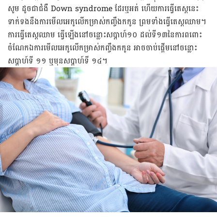
សូម ដូចជា​ជំងឺ​ Down syndrome ដែរ​ឬ​អត់ ហើយ​ការ​ធ្វើ​តេស្ត​នេះ
ទាក់ទង​នឹង​ការ​មើលអេកូលើកម្រាស់កញ្ចឹងកកូន​ ព្រម​ទាំង​ធ្វើ​តេស្ត​ឈាម។
​​​ការ​ធ្វើ​តេស្ត​ឈាម​ ធ្វើ​ឡើង​នៅ​ចន្លោះ​សប្តាហ៍​១០ ដល់​ទី​១៣​នៃ​ការ​ពពោះ
ចំណែក​ឯ​ការមើលអេកូលើកម្រាស់កញ្ចឹងកកូន​ អាច​ចាប់ផ្តើម​នៅ​ចន្លោះ​
សប្តាហ៍​ទី ១១ ឬ​មុន​សប្តាហ៍​ទី​ ១៤។