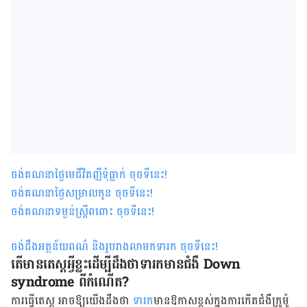
ចង់គណនាថ្ងៃមេជីវិតញីទុំធ្លាក់ ចុចទីនេះ
!
ចង់គណនាថ្ងៃសម្រាលកូន ចុចទីនេះ
!
ចង់គណនាទម្ងន់ស្រ្តីពពោះ ចុចទីនេះ
!
ចង់ដឹងអត្ថន័យពណ៌ និងរូបរាងលាមកទារក ចុចទីនេះ
!
តើ​មាន​តេស្ត​អ្វី​ខ្លះ​ដើម្បី​ដឹង​ថា​ទារក​មាន​ជំងឺ Down
syndrome ពី​កំណើត?
ការ​ធ្វើ​តេស្ត​ អាច​ឱ្យ​យើង​ដឹង​ថា​
ទារក​
មាន​ឱកាស​ខ្ពស់​ក្នុង​ការ​កើត​ជំងឺ​ក្រូម៉ូ