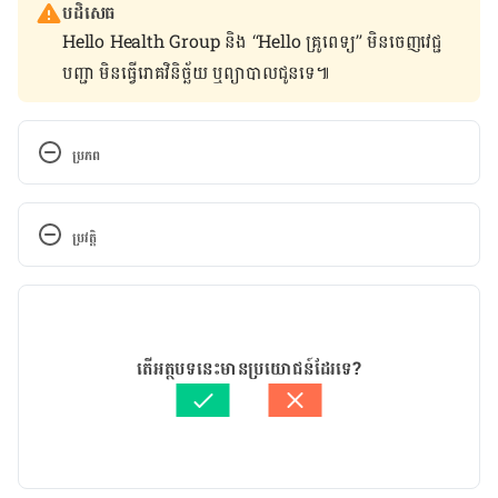
បដិសេធ
Hello Health Group និង “Hello គ្រូពេទ្យ” មិន​ចេញ​វេជ្ជ
បញ្ជា មិន​ធ្វើ​រោគវិនិច្ឆ័យ ឬ​ព្យាបាល​ជូន​ទេ៕
ប្រភព
Screening for Down syndrome
ប្រវត្តិ
https://www.pregnancybirthbaby.org.au/screening
-for-down-syndrome
កំណែ​ប្រែបច្ចុប្បន្ន
Down syndrome
31/03/2025
អត្ថបទ​ដោយ 
នូ សោភ័ណ្ឌ
តើអត្ថបទនេះមានប្រយោជន៍ដែរទេ?
https://www.mayoclinic.org/diseases-
ត្រួតពិនិត្យដោយ 
វេជ្ជ. ចាន់ ស៊ីណេត
conditions/down-syndrome/diagnosis-
បច្ចុប្បន្នភាពដោយ៖ 
Sopheng In
treatment/drc-20355983
Prenatal Testing for Down Syndrome