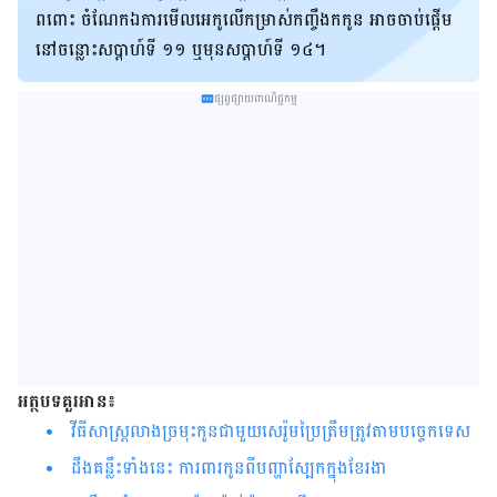
ពពោះ ចំណែក​ឯ​ការមើលអេកូលើកម្រាស់កញ្ចឹងកកូន​ អាច​ចាប់ផ្តើម​
នៅ​ចន្លោះ​សប្តាហ៍​ទី ១១ ឬ​មុន​សប្តាហ៍​ទី​ ១៤។
ផ្សព្វផ្សាយពាណិជ្ជកម្ម
អត្ថបទគួរអាន៖
វីធីសាស្រ្តលាងច្រមុះកូនជាមួយសេរ៉ូមប្រៃត្រឹមត្រូវតាមបចេ្ចកទេស
ដឹងគន្លឹះទាំងនេះ ការពារកូនពីបញ្ហាស្បែកក្នុងខែរងា