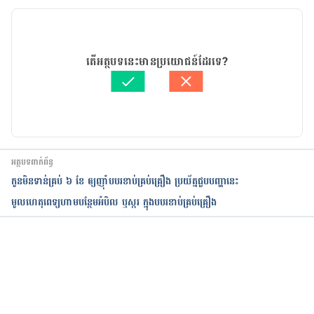
កំណែ​ប្រែបច្ចុប្បន្ន
15/09/2020
អត្ថបទ​ដោយ 
ដេត ធន្នី
តើអត្ថបទនេះមានប្រយោជន៍ដែរទេ?
ត្រួតពិនិត្យដោយ 
វេជ្ជ. ចាន់ ស៊ីណេត
បច្ចុប្បន្នភាពដោយ៖ 
Solika
អត្ថបទពាក់ព័ន្ធ
កូនមិនទាន់គ្រប់ ៦ ខែ ឲ្យញ៉ាំបបរខាប់គ្រប់គ្រឿង ប្រយ័ត្នជួបបញ្ហានេះ
មូលហេតុពេទ្យហាមបន្ថែមអំបិល ឬស្ករ ក្នុងបបរខាប់គ្រប់គ្រឿង
កំពុងដំណើរការ...