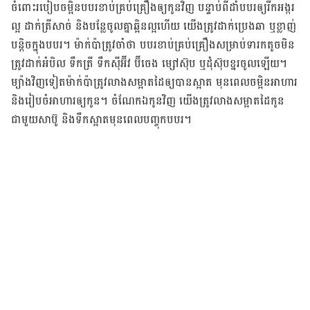
ចំពោះ​របៀប​ចម្អិន​បបរ​ខាប់​គ្រប់​គ្រឿង​ឲ្យ​កូន​វិញ បន្ទាប់​ពី​ដាំ​បបរ​ឲ្យ​រីក​អង្ករ​
ល្អ ដាក់​ត្រី​សាច់ និង​បន្លែ​ចូល​គ្នា​ឆ្អិន​ល្អ​ហើយ យើង​ត្រូវ​ដាក់​ប្រេងឆា ឬ​ខ្លាញ់​
បន្តិច​ក្នុង​បបរ។ ម៉ាក់ប៉ា​ត្រូវ​ចាំ​ថា បបរ​ខាប់​គ្រប់​គ្រឿង​សម្រាប់​ទារក​តូច​មិន​
ត្រូវ​ដាក់​អំបិល ទឹកត្រី ទឹកស៊ីអ៊ីវ ប៊ីចេង ម្សៅស៊ុប ឬ​ដុំ​ស៊ុប​ខ្នរ​ចូល​ឡើយ។
ម្យ៉ាង​វិញ​ទៀតម៉ាក់ប៉ា​ត្រូវ​លាង​សម្អាត​ដៃ​ឲ្យ​បាន​ស្អាត មុន​ពេល​ចម្អិន​អាហារ
និង​រៀបចំ​អាហារ​ឲ្យ​កូន។ ចំណែក​ឯ​កូន​វិញ យើង​ត្រូវ​លាង​សម្អាត​ដៃ​កូន​
ជាមួយ​សាប៊ូ និង​ទឹក​ស្អាត​មុន​ពេល​បញ្ចុក​បបរ។