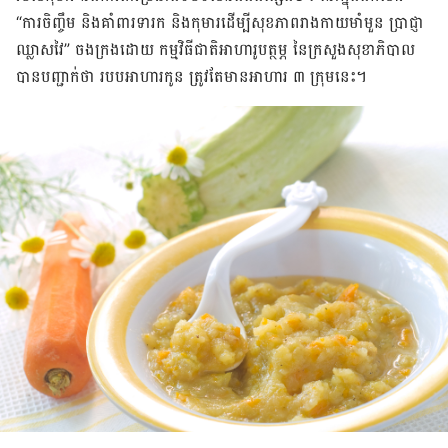
“ការ​ចិញ្ចឹម និង​គាំពារ​ទារក និង​កុមារ​ដើម្បី​សុខភាព​រាងកាយ​មាំមួន ប្រាជ្ញា​
ឈ្លាសវៃ” ចងក្រង​ដោយ កម្មវិធី​ជាតិ​អាហារូបត្ថម្ភ នៃ​ក្រសួង​សុខាភិបាល
បាន​បញ្ជាក់​ថា របប​អាហារ​កូន ត្រូវ​តែ​មាន​អាហារ ៣ ក្រុម​នេះ។