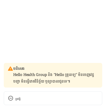
បដិសេធ
Hello Health Group និង “Hello គ្រូពេទ្យ” មិន​ចេញ​វេជ្ជ
បញ្ជា មិន​ធ្វើ​រោគវិនិច្ឆ័យ ឬ​ព្យាបាល​ជូន​ទេ៕
ប្រវត្តិ