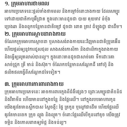
១. ក្រុម​អាហារ​ថាមពល
អាហារ​ប្រភេទ​នេះ​ផ្ដល់​ទាំង​ថាមពល និង​កម្ដៅ​ចំពោះ​រាងកាយ ដែល​សម្បូរ​
ទៅ​ដោយ​ជាតិ​កាបូអ៊ីដ្រាត ​ក្នុង​នោះ​មាន​ដូចជា បាយ គុយទាវ នំប៉័ង
ប្រេងឆា និង​ពពួក​បន្លែ​មាន​ជាតិ​ម្សៅ ដូចជា ពោត ត្រាវ ដំឡូង​ជ្វា ជាដើម។
២. ក្រុម​អាហារ​ស្ថាបនា​រាងកាយ
ចំណែក​ក្រុម​អាហារ​ស្ថាបនា ឬ​សាងសង់​រាង​កាយ​នេះ​វិញ​មាន​ជាតិ​ប្រូតេអ៊ីន
ហើយ​ផ្ដល់​ឲ្យ​នូវ​ការ​ជួសជុល សាងសង់​កោសិកា និង​ជាលិកា​ក្នុង​រាងកាយ
និង​ធ្វើឲ្យ​លូតលាស់​បាន​ល្អ។ ក្នុង​នោះ​មាន​ដូចជា​សាច់​គោ ទឹកដោះគោ
សាច់​ជ្រូក ត្រី មាន់ និង​ស៊ុត។ ចំណែក​បន្លែ​មាន​សណ្ដែកដី តៅហ៊ូ និង​
ផលិតផល​ធ្វើ​ពី​សណ្ដែក​ដទៃ​ទៀត។
៣. ក្រុម​អាហារ​ការពារ​រាងកាយ
ក្រុម​អាហារ​ប្រភេទ​នេះ ​អាច​ការពារ​ក្មេង​ពី​ជំងឺ​ផ្សេង​ៗ​ ព្រោះ​សម្បូរ​ជាតិ​ខនិជ
និង​វីតាមីន ហើយ​មាន​នៅ​ក្នុង​បន្លែ និង​ផ្លែឈើ។ នៅ​ក្នុង​របប​អាហារ​កូន​
យើង​គួរ​តែ​មាន​ស្លឹកបាស ស្ពៃ​ចង្កឹះ ផ្ទៃ ត្រកួន ឬ​ល្ពៅ​ជាដើម ហើយ​ផ្លែឈើ​
គួរតែ​មាន​ចេក ក្រូច ល្ហុង និង​ល្មុត។ ចំពោះ​ផ្លែឈើ​បើ​កូន​នៅ​តូច យើង​ត្រូវ​
ចម្អិន និង​កោស​ពាត​ឲ្យ​ម៉ដ្ត និង​ទន់​ល្អ។