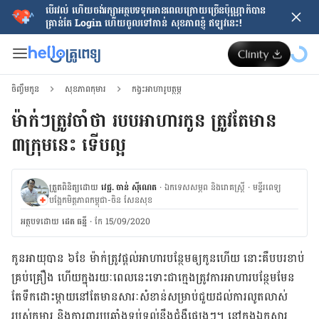
បើរវល់ ហើយចង់​រក្សាអត្ថបទទុកអានពេលក្រោយ​ច្រើនប៉ុណ្ណាក៏បាន
គ្រាន់តែ​ Login ហើយចូលទៅកាន់ សុខភាពខ្ញុំ ឥឡូវនេះ!
ចិញ្ចឹមកូន
សុខភាពកុមារ
កង្វះអាហារូបត្ថម្ភ
ម៉ាក់ៗត្រូវចាំថា របបអាហារកូន ត្រូវតែមាន
៣ក្រុមនេះ ទើបល្អ
ត្រួតពិនិត្យដោយ
វេជ្ជ. ចាន់ ស៊ីណេត
·
ឯកទេសសម្ភព និងរោគស្ត្រី
·
ម​ន្ទីរពេទ្យ
បង្អែកមិត្តភាពកម្ពុជា-ចិន សែនសុខ
អត្ថបទ​ដោយ
ដេត ធន្នី
·
កែ 15/09/2020
កូន​អាយុ​បាន ៦ខែ ម៉ាក់​ត្រូវ​ផ្តល់​អាហារ​បន្ថែម​ឲ្យ​កូន​ហើយ នោះ​គឺ​បបរ​ខាប់​
គ្រប់​គ្រឿង ហើយ​ក្នុង​រយៈ​ពេល​នេះ​ទោះ​ជា​ក្មេង​ត្រូវ​ការ​អាហារ​បន្ថែម​មែន
តែ​ទឹកដោះ​ម្តាយ​នៅ​តែ​មាន​សារៈសំខាន់​សម្រាប់​ជួយ​ដល់​ការ​លូតលាស់​
របស់​កុមារ និង​ការពារ​ប្រឆាំង​ទប់ទល់​នឹង​ជំងឺ​ផ្សេងៗ។ នៅ​ក្នុង​ឯកសារ