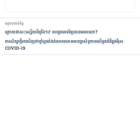
hormones
https://pakobserver.net/covid-19-expert-review-
អត្ថបទពាក់ព័ន្ធ
finds-multiple-links-with-hormones/
ក្រោយជាសះស្បើយពីកូវីដ១៩ អាចរួមភេទវិញបានពេល​ណា?
ការសិក្សាថ្មីរកឃើញថាថ្នាំប្រឆាំងកំណកឈាមមាន​ប្រសិទ្ធភាពលើអ្នកជំងឺឆ្លងវីរុស
Sex, hormones and COVID-19: what do we know?
COVID-19
https://covid.joinzoe.com/us-post/covid-
hormones-estrogen
កំពុងដំណើរការ...