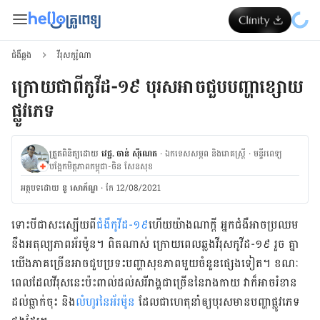
ជំងឺឆ្លង
វីរុសកូរ៉ូណា
ក្រោយជាពីកូវីដ-១៩ បុរសអាចជួបបញ្ហាខ្សោយ
ផ្លូវភេទ
ត្រួតពិនិត្យដោយ
វេជ្ជ. ចាន់ ស៊ីណេត
·
ឯកទេសសម្ភព និងរោគស្ត្រី
·
ម​ន្ទីរពេទ្យ
បង្អែកមិត្តភាពកម្ពុជា-ចិន សែនសុខ
អត្ថបទ​ដោយ
នូ សោភ័ណ្ឌ
·
កែ 12/08/2021
ទោះ​បី​ជា​​​សះស្បើយ​ពី
​ជំងឺ​កូវីដ​-១៩
​​​ហើយ​យ៉ាង​ណា​ក្ដី អ្នក​ជំងឺ​អាច​ប្រឈម​
នឹង​អតុល្យភាព​អ័រម៉ូន​។ ពិត​ណាស់​ ក្រោយ​ពេល​ឆ្លង​វីរុស​កូវីដ-១៩ ​រួច គ្នា​
យើង​​ភាគច្រើន​អាច​​ជួប​ប្រទះ​​បញ្ហា​សុខភាព​មួយ​ចំនួន​​​​ផ្សេង​ទៀត​។ ខណៈ​
ពេល​ដែល​វីរុស​នេះ​ប៉ះពាល់​ដល់​សរីរាង្គ​ជា​ច្រើន​នៃ​រាងកាយ​ វា​ក៏​អាច​រំខាន​
ដល់​ធ្លាក់​ចុះ​ និង
​លំហូរ​នៃ​អ័រម៉ូន
​ ដែល​ជា​​ហេតុ​នាំ​ឲ្យ​​បុរស​មាន​​បញ្ហា​ផ្លូវ​ភេទ​