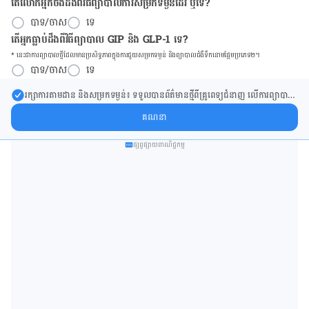
តើលោកអ្នកចង់ដឹង​ពីវិធីព្យាបាលការសម្រកទម្ងន់ដែរ ឬទេ?
បាទ/ចាស
ទេ
តើអ្នកធ្លាប់ដឹងពីវិធីព្យាបាល GIP និង GLP-1 ទេ?
* នេះ​ជា​ការ​ព្យា​បាល​ថ្មីដែល​​មាន​ប្រសិទ្ធ​ភាព​ក្នុង​ការ​ជួយ​សម្រក​ទម្ងន់ និង​ព្យា​បាល​ជំ​ងឺ​ទឹក​នោម​ផ្អែម​ប្រភេទ២។
បាទ/ចាស
ទេ
រក្សា​ការ​តាមដាន និងសម្រក​ទម្ងន់៖ ទទួលបាន​ព័ត៌​មាន​ថ្មី​ពី​គ្រូពេទ្យ​ជំនាញ លើ​ការ​ព្យា​បាល​
ការសម្រក​ទម្ងន់ និងការផ្តល់ជំនួយដោយផ្ទាល់​ក្នុង​ប្រអប់​សារ​របស់​អ្នក។
គណនា
ផ្សព្វផ្សាយពាណិជ្ជកម្ម