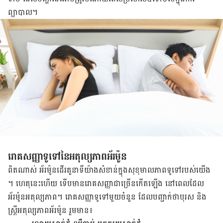
ព្យាបាល​។
រោគ​សញ្ញា​ទូទៅ​នៃ​អតុល្យភាព​អ័រម៉ូន​
ពិត​ណាស់​ ​អ័រម៉ូន​ដើរ​តួនាទី​យ៉ាង​សំខាន់​ក្នុង​សុខុមាលភាព​ទូទៅ​របស់​យើង​
។ ហេតុ​នេះ​ហើយ ទើប​មាន​រោគ​សញ្ញា​ជា​ច្រើន​កើត​ឡើង​​ នៅ​ពេល​ដែល​
អ័រម៉ូន​អតុល្យភាព​។ រោគសញ្ញា​ទូទៅ​មួយ​ចំនួន​ ដែល​បញ្ជាក់​ថា​បុរស​ ​និង​
ស្ត្រី​អតុល្យភាព​អ័រម៉ូន​ រួម​មាន​៖