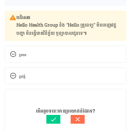
បដិសេធ
Hello Health Group និង “Hello គ្រូពេទ្យ” មិន​ចេញ​វេជ្ជ
បញ្ជា មិន​ធ្វើ​រោគវិនិច្ឆ័យ ឬ​ព្យាបាល​ជូន​ទេ៕
ប្រភព
Hormonal Imbalance: Experts Show Concern Over 
Another Complication Reported In Covid 
ប្រវត្តិ
Recovered Patients
កំណែ​ប្រែបច្ចុប្បន្ន
https://www.thehealthsite.com/news/hormonal-
imbalance-experts-show-concern-over-another-
12/08/2021
complication-reported-in-covid-recovered-
អត្ថបទ​ដោយ 
នូ សោភ័ណ្ឌ
តើអត្ថបទនេះមានប្រយោជន៍ដែរទេ?
patients-830796/
ត្រួតពិនិត្យដោយ 
វេជ្ជ. ចាន់ ស៊ីណេត
បច្ចុប្បន្នភាពដោយ៖ 
ទូច សុខា
Covid-19: Expert review finds multiple links with 