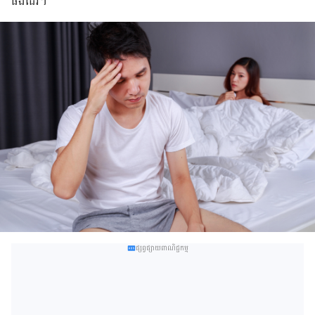
ផង​ដែរ​​។
ផ្សព្វផ្សាយពាណិជ្ជកម្ម