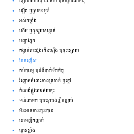
ខ្សោយ​សាច់ដុំ ឈឺ​ចាប់​ ឬ​ចុក​រួយសាច់ដុំ​
ឡើង​ ឬ​ស្រក​ទម្ងន់​
អស់​កម្លាំង​
ហើម​ ឬ​ចុក​រួយ​សន្លាក់​
បញ្ហា​ភ្នែក​
ចង្វាក់​បេះដូង​កើន​ឡើង​ ឬ​ចុះ​ខ្សោយ​
បែក​ញើស​
ថប់​បារម្ភ ឬ​ជំងឺ​បាក់​ទឹក​ចិត្ត​
រំញោច​ចំពោះ​ភាព​ត្រជាក់​ ឬ​ក្ដៅ
ចំណង់​ផ្លូវ​ភេទ​ថយ​ចុះ
ទល់​លាមក​ ឬ​បន្ទោបង់​ញឹកញាប់​
មិន​អាច​មាន​កូន​បាន​
នោម​ញឹកញាប់​
​ឃ្លាន​ខ្លាំង​