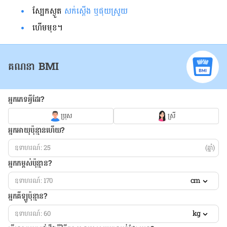
ស្បែក​ស្ងួត​
សក់​ស្ដើង​ ឬ​ផុយ​ស្រួយ​
ហើម​មុខ​។
គណនា BMI
អ្នកភេទអ្វីដែរ?
ប្រុស
ស្រី
អ្នកអាយុប៉ុន្មានហើយ?
(ឆ្នាំ)
អ្នកកម្ពស់ប៉ុន្មាន?
cm
អ្នកគីឡូប៉ុន្មាន?
kg