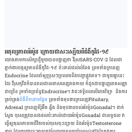
​​​​​​អតុល្យភាព​អ័រម៉ូន​ ក្រោយ​ជា​សះស្បើយ​ពី​ជំងឺ​កូវីដ​-​១៩
យោង​តាម​ការ​សិក្សា​ថ្មី​មួយ​បាន​បង្ហាញ​ថា វីរុស​SARS-COV-2 ដែល​ជា​
ភ្នាក់ងារ​បង្ក​ឲ្យ​មាន​ជំងឺ​កូវីដ​-១៩​​ ប៉ះពាល់​ដល់​លំពែង ព្រម​ទាំង​ក្រពេញ​
Endocrine ដែល​​នាំ​​ឲ្យ​ប្រុស​ៗ​ប្រឈម​នឹង​បញ្ហា​ផ្លូវ​ភេទ​។ ជាមួយ​គ្នា​នេះ​
ដែរ វីរុស​​កូវីដ​ក៏​បាន​រាលដាល​ពាសពេញ​រាងកាយ​ ក៏​ដូចជា​បង្ហាញ​រោគ​សញ្ញា​​
ជា​ច្រើន​ រួម​ទាំង​ប្រព័ន្ធ​Endrocrine។ ​វា​ជះ​ឥទ្ធិពល​លើ​​រោគ​វិទ្យា ​និង​ការ​
គ្រប់គ្រង​
ជំងឺ​ទឹក​នោម​ផ្អែម​
ព្រម​ទាំង​​មុខងារ​ក្រពេញ​Pituitary,
Adrenal ក្រពេញ​ទីរ៉ូអ៊ីត ​ឆ្អឹង និង​មុខងារ​របស់​​អ័រម៉ូន​Gonadal។​ ជាក់​
ស្ដែង​ បុរស​ត្រូវ​បាន​​​រង​ផល​ប៉ះពាល់​ដោយ​អ័រម៉ូនGonadal​ ជា​លទ្ធផល វា​
ធ្វើ​ឲ្យ​គុណភាព​មេ​ជីវិត​របស់​បុរស​​ចុះ​ខ្សោយ​ និង​អ័រម៉ូន​Testosterone​
ទាប​ ដែល​បញ្ហា​នេះ​អាច​ត្រូវ​ចំណាយ​ពេល​ប្រហែល​៤​ទៅ​៦​ខែ​ក្នុង​ការ​