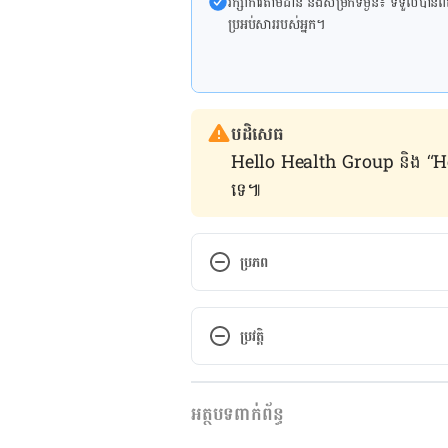
រក្សា​ការ​តាមដាន និងសម្រក​ទម្ងន់៖ ទទួលបាន​ព័ត៌​ម
ប្រអប់​សារ​របស់​អ្នក។
បដិសេធ
Hello Health Group និង “Hello គ្រ
ទេ៕
ប្រភព
North Korea announces first de
 https://www.bbc.com/news/wo
ប្រវត្តិ
North Korea announces first Co
កំណែ​ប្រែបច្ចុប្បន្ន
https://edition.cnn.com/2022/0
អត្ថបទពាក់ព័ន្ធ
13/05/2022
hnk/index.html
អត្ថបទ​ដោយ 
អឿ អ៊ុយ