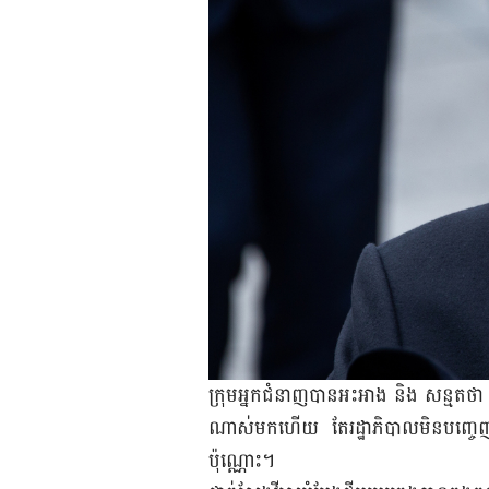
ក្រុមអ្នកជំនាញបានអះអាង និង សន្មតថា
ណាស់មកហើយ តែរដ្ឋាភិបាលមិនបញ្ចេញព័
ប៉ុណ្ណោះ។