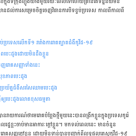
ឆ្លង​ចូលក្នុងទីក្រុងព្យូងយ៉ាងមួយរយៈពេលទៅហើយគ្រាន់​តែទិន្នន័យមិន
ានដល់ការសម្រេចចិត្ដចេញវិធានការបិទខ្ទប់ប្រទេស កាលពីកាលពី
ទប់ប្រទេសលើកទី១ រារាំងការរាតត្បាតជំងឺកូវីដ-១៩
​​​​​​​​​​​​​​​​​​​​​​​​​​​​​​​​​​​​​​​​​​​​​​​​​​​​​​​
​​​​​​​​​​​​​​​​​​​​​​​​​​​​​​​​​​​​​​​​​​​​​
ប់​សុខភាពបេះដូង
ប្រយ័ត្នជំងឺសរសៃ​ឈាម​បេះដូង
្វើឲ្យ​បេះដូងលោតខុសធម្មតា
ានរាយការណ៍ថាមេរោគបំប្លែងថ្មីមួយនេះបានពង្រីកខ្លួនក្នុងប្រទេសកូរ៉េ
រដ្ឋ​ខ្លះ​ចាប់​មាន​អាការៈ​ក្ដៅខ្លួន។ មកទល់ពេលនេះ មានចំនួន
ោគសញ្ញក្ដៅខ្លួន ដោយមិនទាន់បានបញ្ជាក់ពីលទ្ធផលតេស្ដ​កូវីដ-១៩