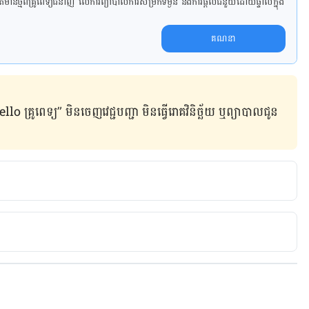
ាន​ថ្មី​ពី​គ្រូពេទ្យ​ជំនាញ លើ​ការ​ព្យា​បាល​ការសម្រក​ទម្ងន់ និងការផ្តល់ជំនួយដោយផ្ទាល់​ក្នុង​
គណនា
ូពេទ្យ” មិន​ចេញ​វេជ្ជបញ្ជា មិន​ធ្វើ​រោគវិនិច្ឆ័យ ឬ​ព្យាបាល​ជូន​
ath from Covid-19  
rld-asia-61432084
vid deaths amid ‘explosive’ outbreak 
5/12/asia/north-korea-covid-death-outbreak-intl-