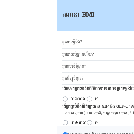
គណនា BMI
អ្នកភេទអ្វីដែរ?
អ្នកអាយុប៉ុន្មានហើយ?
អ្នកកម្ពស់ប៉ុន្មាន?
អ្នកគីឡូប៉ុន្មាន?
តើលោកអ្នកចង់ដឹង​ពីវិធីព្យាបាលការសម្រកទម្ងន់ដ
បាទ/ចាស
ទេ
តើអ្នកធ្លាប់ដឹងពីវិធីព្យាបាល GIP និង GLP-1 ទេ
* នេះ​ជា​ការ​ព្យា​បាល​ថ្មីដែល​​មាន​ប្រសិទ្ធ​ភាព​ក្នុង​ការ​ជួយ​សម្រក​ទម្ងន់ 
បាទ/ចាស
ទេ