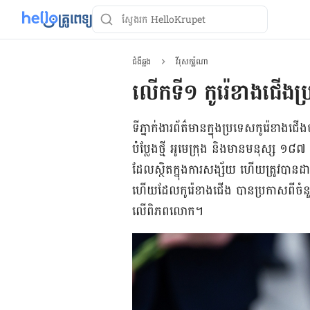
ជំងឺឆ្លង
វីរុសកូរ៉ូណា
លើកទី​១ កូរ៉េខាងជើងប្
ទីភ្នាក់ងារព័ត៌មានក្នុងប្រទេសកូរ៉េខាងជើងប
បំប្លែងថ្មី អូមេក្រុង និងមានមនុស្ស ១៨
ដែល​​ស្ថិតក្នុងការសង្ស័យ ហើយត្រូវបា
ហើយ​ដែល​កូរ៉េ​ខាង​ជើង បាន​ប្រកាស​ពី​ចំនួន​
លើ​ពិភព​លោក​។​