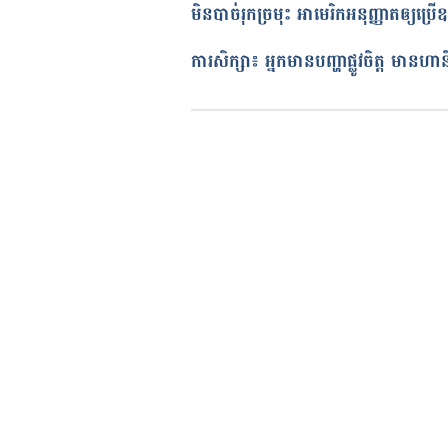
មិនបាច់រុកច្រមុះ អាមេរិកអនុញ្ញាតឲ្យប្រ
Korea announces first death fr
ត្រួតពិនិត្យដោយ 
វេជ្ជ. ចាន់ ស៊ីណេ
https://english.alarabiya.net/
បច្ចុប្បន្នភាពដោយ៖ 
ទូច សុខា
ការសិក្សា៖ អ្នក​មាន​បញ្ហាផ្លូវចិត្ត មានហ
COVID-19-death-as-outbreak-s