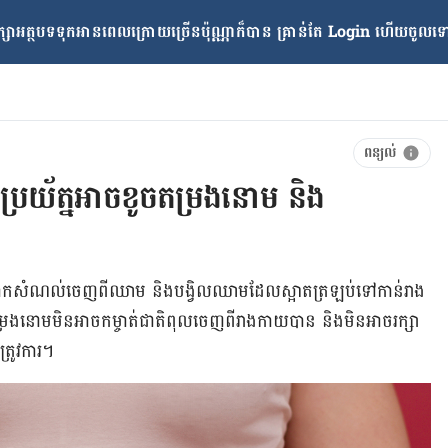
្សាអត្ថបទទុកអានពេលក្រោយ​ច្រើនប៉ុណ្ណាក៏បាន គ្រាន់តែ​ Login ហើយចូលទៅក
ពន្យល់​
ិនប្រយ័ត្នអាចខូចតម្រងនោម និង
​កាក​សំណល់​ចេញ​ពី​ឈាម និង​បង្វិល​ឈាម​ដែល​ស្អាត​ត្រឡប់​ទៅ​​កាន់​រាង​
ង​នោម​មិន​អាច​កម្ចាត់​ជាតិ​ពុល​ចេញ​ពី​រាង​កាយ​បាន និង​​មិន​អាច​រក្សា​
្រូវ​ការ​។