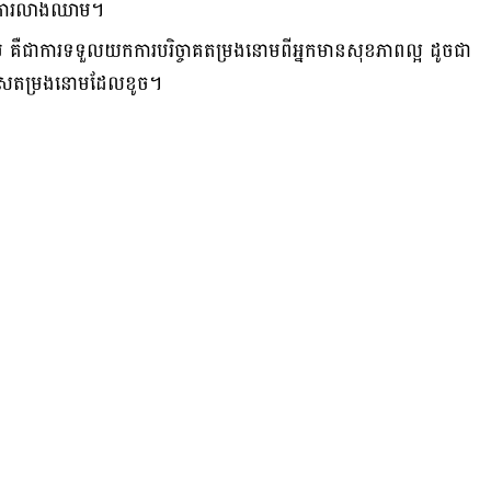
ការ​ការ​លាង​ឈាម​។
គឺ​ជា​ការ​ទទួល​យក​ការ​បរិច្ចាគ​តម្រង​នោម​ពី​អ្នក​មាន​សុខ​ភាព​ល្អ ដូច​ជា​
​ជំនួស​តម្រង​នោម​ដែល​ខូច​។