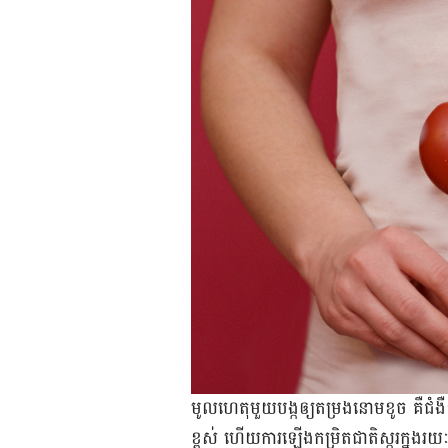
មូល​ហេតុ​មួយ​បង្ក​ឲ្យ​តម្រង​នោម​ខូច គឺ​​ជំងឺ
ខ្ពស់ ហើយ​ការ​ឡើង​កម្រិត​ជាតិ​ស្ករ​ក្នុង​រយៈព