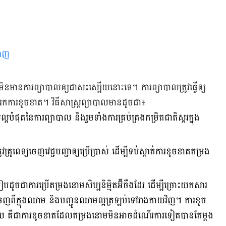
ឡាញ
ិន​មាន​ការ​ព្យាបាល​ឲ្យ​ជា​សះស្បើយ​នោះ​ទេ​។ ការ​ព្យាបាល​ត្រូវ​ធ្វើ​ឲ្យ​
ក​ការ​ខូច​ខាត​។ វិធី​សាស្រ្ត​ព្យាបាល​មាន​ដូច​ជា៖
្អ​បំផុត​នៃ​ការ​ព្យាបាល និង​រួម​ទាំង​ការ​គ្រប់​គ្រង​​កម្រិត​ជាតិ​ស្ករ​ក្នុង​
ូវ​គ្រូពេទ្យ​ចេញ​វេជ្ជ​បញ្ជា​ឲ្យ​ប្រើ​ប្រាស់ ដើម្បី​ទប់​ស្កាត់​ការ​ខូច​ខាត​តម្រង​
ដូច​ជា​ការ​ប្រើ​តម្រង​នោម​សិប្បនិម្មិត​អ៊ីចឹង​ដែរ​ ដើម្បី​ច្រោះ​យក​សារ
​ពី​ក្នុង​ឈាម និង​បញ្ជូន​ឈាម​ល្អ​ត្រឡប់​ទៅ​រាង​កាយ​វិញ​។ ការ​ខូច​
 គឺ​ជា​ការ​ខូច​ខាត​ដែល​តម្រង​នោម​មិន​អាច​ដំណើរ​ការ​ទៀត​បាន​តែ​ម្ដង​