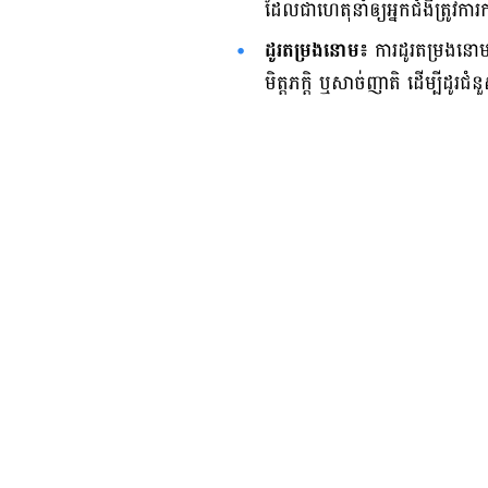
ដែល​ជា​ហេតុ​នាំ​ឲ្យ​អ្នក​ជំងឺ​ត្រូវ​
ដូរ​តម្រង​នោម​៖
ការ​ដូរ​តម្រង​នោម 
មិត្ត​ភក្តិ ឬ​សាច់​ញាតិ ដើម្បី​ដូរ