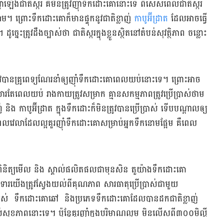
្ហាឡើងជាតិស្ករ គឺមិនត្រូវញ៉ាំទឹកដោះគោនោះទេ ពិសេសពេលជាតិស្ករ
ាម។ ព្រោះទឹកដោះគោក៏មានផ្ទុកនូវជាតិខ្លាញ់
កាបូអ៊ីដ្រាត
ដែលអាចធ្វើ
នេះត្រូវដឹងច្បាស់ថា ជាតិស្ករក្នុងខ្លួនស្ថិតនៅតំបន់សុវត្ថិភាព ចន្លោះ​
ត្រូវបានគ្រូពេទ្យណែរនាំឲ្យញ៉ាំទឹកដោះគោពេលយប់នោះទេ។ ព្រោះអាច
ែពេលយប់ រាងកាយត្រូវសម្រាក គ្មានសកម្មភាពត្រូវប្រើប្រាស់ថាម​
់ និង កាបូអ៊ីដ្រាត ក្នុងទឹកដោះក៏មិនត្រូវបានប្រើប្រាស់ ទើបបណ្ដាលឲ្យ​
ពេលវេលាដែលល្អគួរញ៉ាំទឹកដោះគោសម្រាប់អ្នកទឹកនោមផ្អែម គឺពេល
្រូវពិនិត្យមើល និង ស្គាល់ផលិតផលជាមុនសិន តួយ៉ាងទឹកដោះគោ
ារយើងត្រូវស្វែងយល់ពីគុណភាព សារធាតុប្រើប្រាស់ជាមួយ
ស់ ទឹកដោះគោឆៅ និងប្រភេទទឹកដោះគោដែលបានដកជាតិខ្លាញ់
់សុខភាពនោះទេ។​ ប៉ុន្ដែគួរញ៉ាំក្នុងបរិមាណល្មម មិនលើសពី៣០០មិល្លី