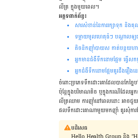
លីត្រ ក្នុងមួយពេល។
អត្ថទ​ពាក់ព័ន្ធ​៖
សារសំខាន់នៃការរក្សាទុក និង​គ
ទម្លាយមូលហេតុធំៗ បណ្ដាលឲ្យជា
តិចនិកញ៉ាំបាយស កាត់បន្ថយហា
អ្នកមានជំងឺទឹកនោមផ្អែម ធ្វើស
អ្នកជំងឺទឹកនោមផ្អែមគួរដឹងរឿងន
ចំពោះប្រភេទទឹកដោះគោដែលបានកែច្នៃបន្
ប៉ុន្ដែក្នុងបរិមាណតិច ឬក្នុងករណីដែលអ្
លីត្រឈាម ការញ៉ាំនៅពេលនោះ អាចជួយឲ
ផល​ទឹក​ដោះ​គោ​ណា​មួយមក​ញ៉ាំ គួរ​សុំ​ការណែន
បដិសេធ
Hello Health Group និង “Hello គ្រ