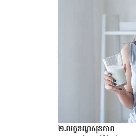
២.លក្ខខណ្ឌសុខភាព