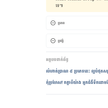
ទេ៕
ប្រភព
Nutrition Recommendations and
https://diabetesjournals.org/ca
ប្រវត្តិ
Recommendations-and-Interven
កំណែ​ប្រែបច្ចុប្បន្ន
Dietary Intake and Type 2 Diab
អត្ថបទពាក់ព័ន្ធ
17/08/2023
Dairy Intake and the Risk of T
អត្ថបទ​ដោយ 
អឿ អ៊ុយ
លំហាត់ប្រាណ ៥ ប្រភេទនេះ ល្អបំផុតសម្រ
https://diabetesjournals.org/ca
ត្រួតពិនិត្យដោយ 
វេជ្ជ. ចាន់ ស៊ីណេ
Dairy-Intake-and-the-Risk
បច្ចុប្បន្នភាពដោយ៖ 
នូ សោភ័ណ្ឌ
កុំប្រហែស! កត្តាបីយ៉ាង អ្នកជំងឺទឹកនោមផ្អែ
Diabetes nutrition: Including s
https://www.mayoclinic.org/dis
nutrition/art-20047654