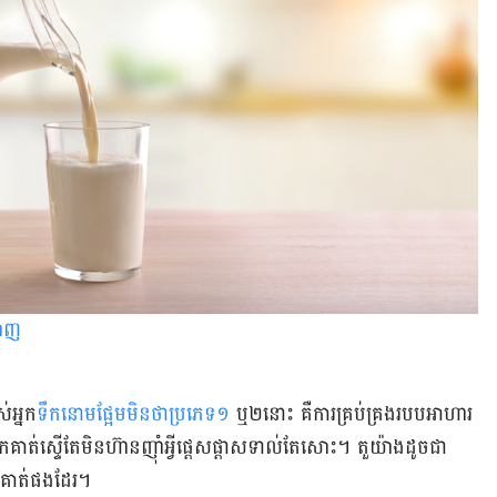
ឡាញ
់​អ្នក
ទឹកនោមផ្អែមមិនថាប្រភេទ១
ឬ២នោះ គឺការគ្រប់គ្រងរបបអាហារ
គាត់ស្ទើតែមិនហ៊ានញ៉ាំអ្វីផ្ដេសផ្ដាសទាល់តែសោះ។ តួយ៉ាងដូចជា
កគាត់ផងដែរ។