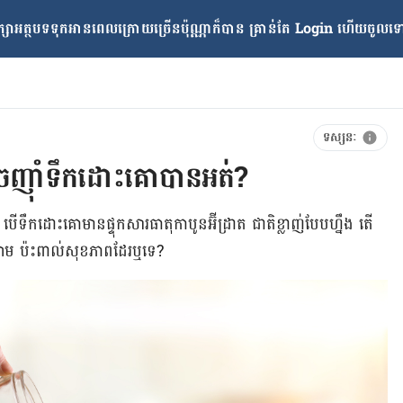
្សាអត្ថបទទុកអានពេលក្រោយ​ច្រើនប៉ុណ្ណាក៏បាន គ្រាន់តែ​ Login ហើយចូលទៅក
ទស្សនៈ
 អាចញ៉ាំទឹកដោះគោបានអត់?
 បើទឹកដោះគោមានផ្ទុកសារធាតុកាបូនអ៊ីដ្រាត ជាតិខ្លាញ់បែបហ្នឹង តើ
ងឈាម ប៉ះពាល់សុខភាពដែរឬទេ?