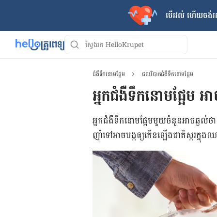
បើរវល់ ហើយចង់​រក
ជំងឺទឹកនោមផ្អែម
ផលវិបាកជំងឺទឹកនោមផ្អែម
អ្នកជំងឺទឹកនោមផ្អែម​
អ្នកជំងឺទឹកនោមផ្អែមមួយចំនួនអាចឆ្ងល់ថា
ញ៉ាំទៅអាចបង្កឲ្យកើនឡើងជាតិស្ករក្នុ