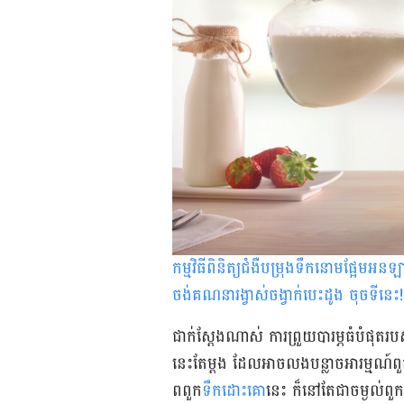
កម្មវិធីពិនិត្យជំងឺបម្រុងទឹកនោមផ្អែមអន
ចង់គណនារង្វាស់ចង្វាក់បេះដូង ចុចទីនេះ
!
ជាក់ស្ដែងណាស់ ការព្រួយបារម្ភធំបំផុតរបស
នេះតែម្ដង ដែលអាចលងបន្លាចអារម្មណ៍ពួក
ពពួក
ទឹកដោះគោ
នេះ ក៏នៅតែជាចម្ងល់ពួ