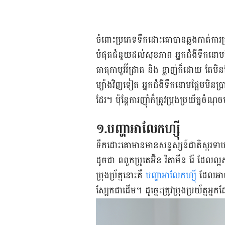
ចំពោះប្រភេទទឹកដោះគោបានឆ្លងកាត់ការត្រ
បំផុតជំនួយដល់សុខភាព អ្នកជំងឺទឹកនោម
ធាតុកាបូអ៊ីដ្រាត និង ខ្លាញ់ក៏ដោយ តែមិនមែ
ម្យ៉ាងវិញទៀត អ្នកជំងឺទឹកនោមផ្អែមមិ
ដែរ។ ប៉ុន្ដែការញ៉ាំក៏ត្រូវប្រុងប្រយ័ត្នចំណុ
១.បញ្ហាអាលែកហ្ស៊ី
ទឹកដោះគោមានមានសន្ទស្សន៍ជាតិស្ករទា
ដូចជា ពពួកប្រូតេអ៊ីន វីតាមីន រ៉ែ ដែលល្
ប្រុងប្រ័ត្ននោះគឺ
បញ្ហាអាលែកហ្ស៊ី
ដែលអាចប
ស្បែកជាដើម។ ដូច្នេះត្រូវប្រុងប្រយ័ត្ន