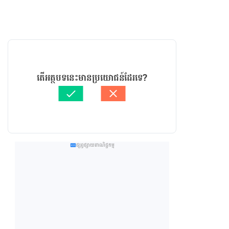
តើអត្ថបទនេះមានប្រយោជន៍ដែរទេ?
ផ្សព្វផ្សាយពាណិជ្ជកម្ម