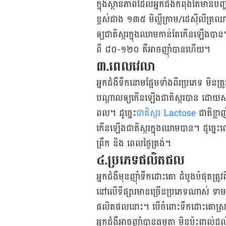
ក្នុងស្ថានភាពដែលអ្នកជំងឺកំពុងតែមានបញ
ខ្ពស់ជាង ១៣៥ មិល្លីក្រាម/ដេស៊ីលីត្រឈ
ឲ្យជាតិស្ករក្នុងឈាមកាន់តែកើនឡើងបាន។ ដូច្
ពី ៨០-១២០ គឺអាចញ៉ាំបានហើយ។
៣.ពេលវេលា
អ្នកជំងឺទឹកនោមផ្អែមទាំងពីរប្រភេទ មិន
បណ្ដាលឲ្យកើនឡើងជាតិស្ករបាន ដោយសារត
ពល។ ដូច្នេះ
ជាតិស្ករ Lactose
ជាតិខ្លាញ
កើន​ឡើងជាតិស្ករក្នុងឈាមបាន។ ដូច្នេះ
ព្រឹក និង ពេលថ្ងៃត្រង់។
៤.ប្រភេទផលិតផល
អ្នកជំងឺមុនញ៉ាំទឹកដោះគោ ដំបូងបំផុតត
នៅលើទីផ្សារមានច្រើនប្រភេទណាស់ ទាមទ
ផលិតផលនោះ។ បើចំពោះទឹកដោះគោស្រ
អ្នកជំងឺអាចញ៉ាំបានធម្មតា មិនប៉ះពាល់ដល