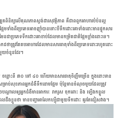
ួតពិនិត្យលើគុណភាពស្ដង់ដារសុវត្ថិភាព គឺជាពពួកអាហារបំប៉នល្អ
ផ្អែមទាំងពីរប្រភេទអាចញ៉ាំបានទោះបីទឹកដោះគោទាំងនោះមានផ្ទុកសារ
ន​​ជា​ប្រភេទ​ទឹក​ដោះ​គោខាប់ដែល​មាន​កម្រិត​ជាតិផ្អែម​ខ្លាំង​នោះទេ​។
នប្រាកដថាត្រូវតែតបអាហារដែលមានសារធាតុទាំងពីរប្រភេទនោះរហូតនោះ
ចមួយចំនួន​ដែរ​។​
ប ចន្លោះពី ៣០ ទៅ ៤០ ហើយមានសារធាតុចិញឹមច្រើន ក្នុងនោះមាន
អសម្រាប់សុខភាពអ្នកជំងឺទឹកនោមផ្អែម ប៉ុន្ដែមានចំណុចមួយដែលត្រូវ
ណ្ដាលឲ្យអ្នកជំងឺមានអាការៈ រាករូស ចុកពោះ និង ឡើងកន្ទួល
អ្នកដែលដឹងខ្លួនថា មានបញ្ហាអាលែកហ្ស៊ីជាមួយទឹកដោះ គួរតែជៀសវាង។