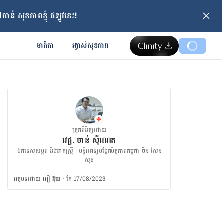
ាន់ សុខភាពខ្ញុំ ឥឡូវនេះ!
មាតិកា
រង្វាស់​សុខភាព
ត្រួតពិនិត្យដោយ
វេជ្ជ. ចាន់ ស៊ីណេត
ឯកទេសសម្ភព និងរោគស្ត្រី · ម​ន្ទីរពេទ្យបង្អែកមិត្តភាពកម្ពុជា-ចិន សែន
សុខ
អត្ថបទ​ដោយ
អឿ អ៊ុយ
·
កែ 17/08/2023