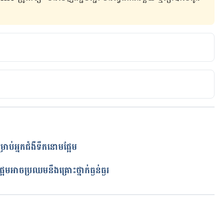
 Interventions for Diabetes 
re/article/31/Supplement_1/S61/24525/Nutrition-
tions-for
etes https://pubmed.ncbi.nlm.nih.gov/31514301/
ype 2 Diabetes in Women 
ាប់អ្នកជំងឺទឹកនោមផ្អែម
re/article/29/7/1579/28615/A-Prospective-Study-of-
ត
មអាច​ប្រឈមនឹង​គ្រោះ​ថ្នាក់​ធ្ងន់ធ្ងរ
weets in your meal plan 
eases-conditions/diabetes/in-depth/diabetes-