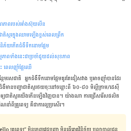
ុណភាព​របស់អាំងស៊ុយលីន​
តិស្ករក្នុងឈាមឡើងខ្ពស់ពេលព្រឹក
និភ័យកើតជំងឺទឹកនោមផ្អែម
កម្មភាពទាំងនេះជាប្រចាំជួយដល់សុខភាព
េះ ពេលញ៉ាំផ្លែឈើ
ថែមរសជាតិ អ្នកជំងឺទឹកនោមផ្អែមគួរតែជៀសវាង ឬអាចញ៉ាំបានដែរ
នកជំងឺមានបញ្ហាជាតិស្ករថយចុះនៅចន្លោះពី ៦០-៨០ មិលី្លក្រាម/ដេស៊ី
្យជាតិស្ករយើងកើនឡើងវិញបាន។ យ៉ាងណា ការជ្រើស​រើស​ផលិត​
ាំ​ពីគ្រូពេទ្យ គឺ​ជា​ការ​ល្អ​ប្រសើរ។​
ូពេទ្យ” មិន​ចេញ​វេជ្ជបញ្ជា មិន​ធ្វើ​រោគវិនិច្ឆ័យ ឬ​ព្យាបាល​ជូន​