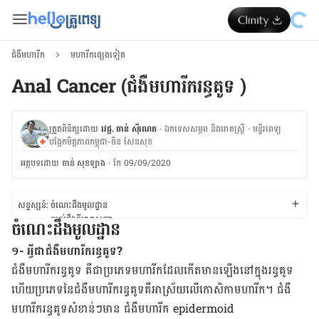
ជំងឺមហារីក
មហារីកផ្សេងទៀត
Anal Cancer (ជំងឺមហារីករន្ធគូទ )
ត្រួតពិនិត្យដោយ
វេជ្ជ. ចាន់ ស៊ីណេត
·
ឯកទេសសម្ភព និងរោគស្ត្រី
·
ម​ន្ទីរពេទ្យ
បង្អែកមិត្តភាពកម្ពុជា-ចិន សែនសុខ
អត្ថបទ​ដោយ
ចាន់ សុខឡាង
·
កែ 09/09/2020
សន្ទស្សន៍:
ចំណេះដឹង​មូល​ដ្ឋាន
យល់ដឹង​ពី​រោគ​សញ្ញា
ចំណេះដឹង​មូល​ដ្ឋាន
យល់ដឹង​ពី​មូល​ហេតុ
យល់ដឹង​ពី​កត្តា​ប្រឈម
១- អ្វីជាជំងឺមហារីករន្ធគូទ?
យល់​ពី​រោគ​វិនិច្ឆ័យ និងការ​ព្យា​បាល
ជំងឺ​មហារីក​រន្ធ​គូទ គឺ​ជា​ប្រភេទ​មហារីក​ដែល​កើត​មាន​ឡើង​នៅ​ក្នុង​រន្ធ​គូទ
ការ​ផ្លាស់​ប្តូរ​របៀប​រស់​នៅ និងការ​ព្យា​បាល​នៅ​ផ្ទះ
ហើយ​ប្រភេទ​នៃ​ជំងឺ​មហារីក​រន្ធ​គូទគឺ​អាស្រ័យ​លើ​កោសិកា​មហារីក​។ ជំងឺ​
មហារីក​រន្ធគូទ​សំខាន់​ៗ​មាន ជំងឺ​មហារីក
epidermoid