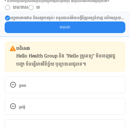
* នេះ​ជា​ការ​ព្យា​បាល​ថ្មីដែល​​មាន​ប្រសិទ្ធ​ភាព​ក្នុង​ការ​ជួយ​សម្រក​ទម្ងន់ និង​ព្យា​បាល​ជំ​ងឺ​ទឹក​នោម​ផ្អែម​ប្រភេទ២។
បាទ/ចាស
ទេ
រក្សា​ការ​តាមដាន និងសម្រក​ទម្ងន់៖ ទទួលបាន​ព័ត៌​មាន​ថ្មី​ពី​គ្រូពេទ្យ​ជំនាញ លើ​ការ​ព្យា​បាល​
ការសម្រក​ទម្ងន់ និងការផ្តល់ជំនួយដោយផ្ទាល់​ក្នុង​ប្រអប់​សារ​របស់​អ្នក។
គណនា
បដិសេធ
Hello Health Group និង “Hello គ្រូពេទ្យ” មិន​ចេញ​វេជ្ជ
បញ្ជា មិន​ធ្វើ​រោគវិនិច្ឆ័យ ឬ​ព្យាបាល​ជូន​ទេ៕
ប្រភព
Ferri, Fred. Ferri’s Netter Patient 
Advisor. Philadelphia, PA: Saunders / Elsevier, 
ប្រវត្តិ
2012. Download version.
កំណែ​ប្រែបច្ចុប្បន្ន
Porter, R. S., Kaplan, J. L., Homeier, B. P., & Albert, 