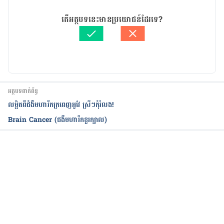
R. K. (2009). The Merck manual home health 
09/09/2020
handbook. Whitehouse Station, NJ, Merck 
អត្ថបទ​ដោយ 
ចាន់ សុខឡាង
តើអត្ថបទនេះមានប្រយោជន៍ដែរទេ?
Research Laboratories. Page 196
ត្រួតពិនិត្យដោយ 
វេជ្ជ. ចាន់ ស៊ីណេត
បច្ចុប្បន្នភាពដោយ៖ 
Solika
Deng GE, et al. Evidence-based clinical practice 
guidelines for integrative oncology: 
Complementary therapies and 
botanicals. Journal of the Society for Integrative 
អត្ថបទពាក់ព័ន្ធ
Oncology. 2009;7:85
លម្អិតពីជំងឺមហារីកក្រពេញអូវែ ស្រីៗកុំរំលង!
Brain Cancer (ជងឺមហារីកខួរក្បាល)
Anal carcinoma. Fort Washington, Pa.: National 
Comprehensive Cancer 
Network. http://www.nccn.org/professionals/phy
sician_gls/f_guidelines.asp. Accessed September 
កំពុងដំណើរការ...
27, 2015.
Anal cancer treatment (PDQ). National Cancer 
Institute. http://www.cancer.gov/cancertopics/pd
q/treatment/anal/patient. Accessed September 27, 