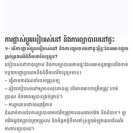
ការ​ផ្លាស់​ប្តូរ​របៀប​រស់​នៅ និងការ​ព្យា​បាល​នៅ​ផ្ទះ
១- តើការផ្លាស់ប្តូររបៀបរស់នៅ និងការព្យាបាលនៅផ្ទះអ្វីខ្លះដែលអាចជួយ
គ្រប់គ្រងលើជំងឺមហារីករន្ធគូទ?
របៀប​រស់​នៅ​ខាង​ក្រោម និង​ការ​ព្យា​បាល​តាម​ផ្ទះ​ដែល​អាច​ជួយ​គ្នា​យើង​កាត់​
បន្ថយ​បញ្ហា​​ប្រឈម​នឹង​ជំងឺ​មហារីក​រន្ធ​គូទមាន៖
–
ធ្វើ​តាម​ការ​ណែនាំ​របស់​គ្រូ​ពេទ្យ
–
រៀប​របៀប​រស់​នៅ​ឲ្យ​មាន​សុខ​ភាព​ល្អ បរិភោគ​អាហារ​ត្រឹម​ត្រូវ ហាត់​
ប្រាណ​ និង​គេង​ឲ្យ​បាន​គ្រប់​គ្រាន់។
–
ការ​រួម​ភេទ​ដោយ​សុវត្ថិភាព
ដំណាក់កាល​នៃ​ការ​ព្យា​បាល​មហារីក​ត្រូវ​ការ​ពេល​វេលា​វែង និង​ពិបាក។ គ្នា​
យើង​​គួរ​តែ​ប្រាប់​ក្រុម​គ្រួសារ និង​មិត្ត​ភក្តិ​ពី​ការ​គាំ​ទ្រ​ក្នុង​អំឡុង​ពេល​ដំណើរ​
ការ​ការ​ព្យាបាល។