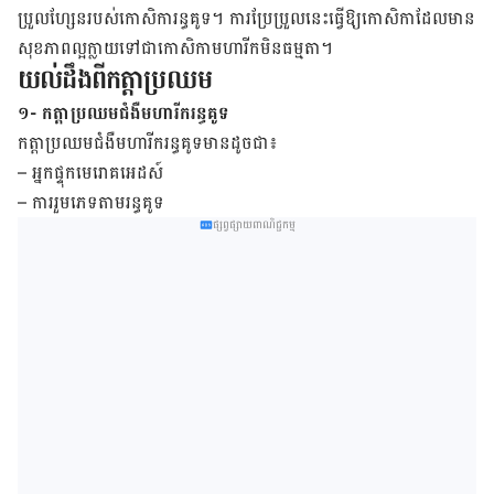
ប្រួល​ហ្សែន​របស់​កោសិកា​រន្ធ​គូទ។ ការ​ប្រែ​ប្រួល​នេះ​ធ្វើ​ឱ្យ​កោសិកា​ដែល​មាន​​
សុខ​ភាព​ល្អ​ក្លាយ​ទៅ​ជា​កោសិកា​មហារីក​មិន​ធម្មតា។
យល់ដឹង​ពី​កត្តា​ប្រឈម
១- កត្តាប្រឈមជំងឺមហារីករន្ធគូទ
កត្តា​ប្រឈម​​ជំងឺ​មហារីក​រន្ធ​គូទមានដូច​ជា៖
–
អ្នក​ផ្ទុក​មេរោគ​អេដស៍
–
ការ​រួម​ភេទ​តាម​រន្ធ​គូទ
ផ្សព្វផ្សាយពាណិជ្ជកម្ម