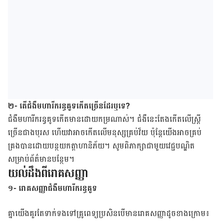
២- តើជំងឺមហារីករន្ធគូទកើតច្រើនដែរឬទេ?
ជំងឺ​មហារីក​រន្ធ​គូទកើត​មាន​ដោយ​កម្រ​ណាស់​។ ជំងឺ​នេះ​តែង​​កើត​លើ​ស្រ្តី​
ច្រើន​ជាង​បុរស ហើយ​វា​អាច​កើត​លើ​មនុស្ស​គ្រប់​វ័យ ប៉ុន្តែ
​​យើង​អាច​គ្រប់​
គ្រង​​បាន​ដោយ​បន្ថយ​កត្តា​ហានិភ័យ​។ សូម​ពិភាក្សា​ជា​មួយ​វេជ្ជបណ្ឌិត​​
សម្រាប់​ព័ត៌មាន​បន្ថែម។
យល់ដឹង​ពី​រោគ​សញ្ញា
១- រោគសញ្ញាជំងឺមហារីករន្ធគូទ
គ្នា​យើង​​​គួរ​តែ​ទាក់​ទង​ទៅ​គ្រូ​ពេទ្យ​ប្រសិន​បើ​​មាន​រោគ​សញ្ញា​ដូច​ខាង​ក្រោម៖