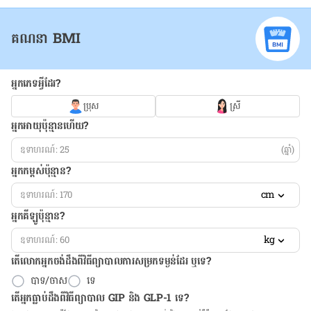
គណនា BMI
អ្នកភេទអ្វីដែរ?
ប្រុស
ស្រី
អ្នកអាយុប៉ុន្មានហើយ?
(ឆ្នាំ)
អ្នកកម្ពស់ប៉ុន្មាន?
cm
អ្នកគីឡូប៉ុន្មាន?
kg
តើលោកអ្នកចង់ដឹង​ពីវិធីព្យាបាលការសម្រកទម្ងន់ដែរ ឬទេ?
បាទ/ចាស
ទេ
តើអ្នកធ្លាប់ដឹងពីវិធីព្យាបាល GIP និង GLP-1 ទេ?