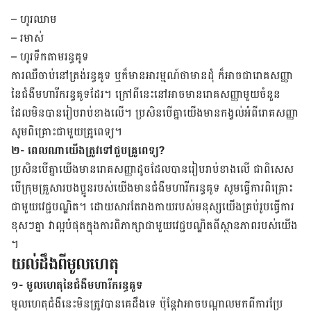
–
ហូរ​ឈាម
–
រមាស់
–
ហូរ​ទឹក​តាម​រន្ធ​គូទ
ការ​ឈឺ​ចាប់​នៅ​ត្រង់​រន្ធ​គូទ ឬ​ក៏​មាន​អារម្មណ៍​ថា​មាន​ដុំ ក៏​អាច​ជារោគ​សញ្ញា​
នៃ​ជំងឺ​មហារីក​រន្ធ​គូទដែរ។ ក្រៅ​ពី​នេះ​នៅ​
អាច​មាន​រោគ​សញ្ញា​មួយ​ចំនួន​
ដែល​មិន​បាន​រៀប​រាប់​ខាង​លើ។ ប្រសិន​បើគ្នា​យើង​​មាន​កង្វល់​អំពី​រោគ​សញ្ញា​
សូម​ពិគ្រោះ​ជា​មួយ​គ្រូ​ពេទ្យ។
២- ពេលណាយើង​ត្រូវទៅជួបគ្រូពេទ្យ?
ប្រសិន​បើគ្នា​យើង​​មាន​រោគ​សញ្ញាដូច​​ដែល​បាន​រៀប​រាប់​ខាង​លើ ជា​ពិសេស​
បើ​ក្រុម​គ្រួ​សារ​បង​ប្អូន​របស់​យើង​​មាន​ជំងឺ​មហារីក​រន្ធគូទ ​សូម​ធ្វើ​ការ​ពិគ្រោះ​
ជាមួយ​វេជ្ជបណ្ឌិត។ ដោយ​សារ​តែ​រាង​កាយ​របស់​មនុស្ស​យើង​គ្រប់​រូប​ធ្វើ​ការ​
ខុស​ៗ​គ្នា វា​ល្អ​បំផុត​ក្នុង​ការ​ពិភាក្សា​ជា​មួយ​វេជ្ជបណ្ឌិត​​ពី​ស្ថាន​ភាព​របស់​យើង​
។
យល់ដឹង​ពី​មូល​ហេតុ
១- មូលហេតុនៃជំងឺមហារីករន្ធគូទ
មូល​ហេតុ​​ជំងឺ​នេះ​មិន​ត្រូវ​បាន​គេ​ដឹង​ទេ ប៉ុន្តែ​វា​អាច​បណ្តាល​មក​ពីការ​ប្រែ​