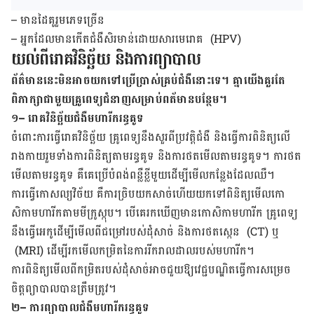
–
មាន​ដៃ​គូ​រួម​ភេទ​ច្រើន
–
អ្នក​ដែល​មាន​កើត​ជំងឺសិរមាន់​ដោយ​សារ​មេរោគ
(
HPV
)
យល់​ពី​រោគ​វិនិច្ឆ័យ និងការ​ព្យា​បាល
ព័ត៌​មាន​នេះ​មិន​អាច​យក​ទៅ​ប្រើ​ប្រាស់​គ្រប់​ជំងឺ​នោះ​ទេ។ គ្នាយើង​គួរ​តែ​
ពិភាក្សា​ជា​មួយ​គ្រូ​ពេទ្យ​ជំនាញ​សម្រាប់​​ពត័​មាន​បន្ថែម។
១
– រោគវិនិច្ឆ័យជំងឺមហារីករន្ធគូទ
ចំពោះ​ការ​ធ្វើ​រោគ​វិនិច្ឆ័យ គ្រូ​ពេទ្យ​នឹង​សួរ​ពី​ប្រវត្ដិ​ជំងឺ និង​ធ្វើ​ការ​ពិនិត្យ​លើ​
រាង​កាយ​រួម​ទាំង​ការ​ពិនិត្យ​តាម​រន្ធ​គូទ និង​ការ​ថត​មើល​តាម​រន្ធ​គូទ។ ការ​ថត​
មើល​តាម​រន្ធ​គូទ គឺ​គេ​ប្រើ​បំពង់​ពន្លឺ​ខ្លី​មួយ​ដើម្បី​មើល​កន្លែង​ដែល​ឈឺ។
ការ​ធ្វើ​កោសល្យ​វិច័យ ​គឺ​ការ​ច្រិប​យក​សាច់ហើយ​យក​ទៅ​ពិនិត្យ​មើល​កោ
សិកា​មហារីក​តាម​មីក្រូស្កុប។ បើ​គេ​រក​ឃើញ​មាន​កោសិកា​មហារីក គ្រូពេទ្យ​
នឹង​​ធ្វើ​អេកូ​ដើម្បី​មើល​ពី​ជម្រៅ​របស់​ដុំ​សាច់ និង​ការ​ថត​ស្កេន
(
CT
) ឬ
(
MRI
) ដើម្បី​រក​មើល​កម្រិត​នៃ​ការ​រីក​រាល​ដាល​របស់​មហារីក។
ការ​ពិនិត្យ​មើល​ពី​កម្រិត​​របស់​ដុំ​សាច់​អាច​ជួយ​ឱ្យ​វេជ្ជបណ្ឌិត​ធ្វើ​ការ​សម្រេច​
ចិត្ត​ព្យាបាល​បាន​ត្រឹម​ត្រូវ។
២
– ការព្យាបាលជំងឺមហារីករន្ធគូទ