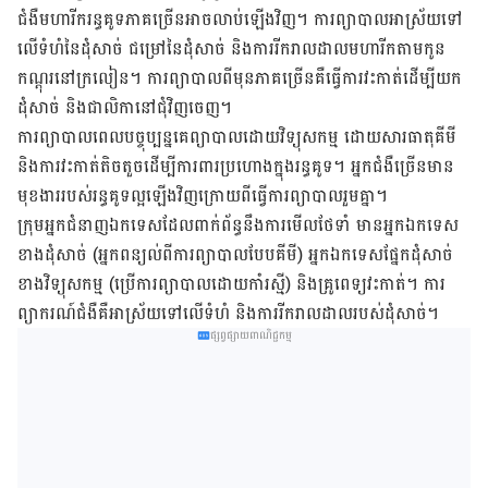
ជំងឺមហារីក​រន្ធ​គូទ​ភាគច្រើន​អាច​លាប់​ឡើង​វិញ។ ការ​ព្យា​បាល​អាស្រ័យ​ទៅ​
លើ​ទំហំ​នៃ​ដុំ​សាច់ ជម្រៅ​នៃ​ដុំ​សាច់ និង​ការ​រីក​រាល​ដាល​មហារីក​តាម​កូន​
កណ្តុរ​នៅ​ក្រលៀន។
ការ​ព្យាបាល​ពី​មុន​ភាគ​ច្រើន​គឺ​ធ្វើ​ការ​វះ​កាត់​ដើម្បី​យក​
ដុំ​សាច់ និង​ជាលិកា​នៅ​ជុំវិញ​ចេញ។
ការ​ព្យាបាល​ពេល​បច្ចុប្បន្ន​គេ​ព្យា​បាល​ដោយ​វិទ្យុ​សកម្ម ដោយ​សារធាតុ​គី​មី
និង​ការ​វះ​កាត់​តិច​តួច​ដើម្បី​ការពារ​ប្រហោង​ក្នុង​រន្ធ​គូទ។ អ្នក​ជំងឺ​ច្រើន​មាន​
មុខ​ងារ​របស់​រន្ធ​គូទ​ល្អ​ឡើង​វិញ​ក្រោយ​ពី​ធ្វើ​ការ​ព្យា​បាល​រួម​គ្នា។
ក្រុម​អ្នក​ជំនាញ​ឯក​ទេស​ដែល​ពាក់​ព័ន្ធ​នឹង​ការ​មើល​ថែ​ទាំ​ មានអ្នក​ឯក​ទេស​
ខាងដុំ​សាច់ (អ្នក​ពន្យល់​ពី​ការ​ព្យាបាល​បែប​គីមី) អ្នក​ឯក​ទេស​ផ្នែក​ដុំ​សាច់​
ខាង​វិទ្យុ​សកម្ម (ប្រើ​ការ​ព្យា​បាល​ដោយ​កាំ​រស្មី) និង​គ្រូពេទ្យ​វះ​កាត់។ ការ​
ព្យាករណ៍​ជំងឺ​​គឺ​អាស្រ័យ​ទៅ​លើ​ទំហំ​ និង​ការ​រីក​រាល​ដាល​របស់​ដុំ​សាច់។
ផ្សព្វផ្សាយពាណិជ្ជកម្ម