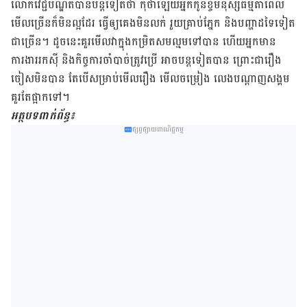
លោក​វេជ្ជបណ្ឌិត​បាន​បន្ត​ទៀត​ថា កុំ​ថា​ឡើយ​អ្នក​កូន​ខ្ចី​មនុស្ស​ធម្មតា​ពេល​
មើល​ច្រើន​ក៏​មិន​ល្អ​ដែរ ធ្វើឲ្យ​គេង​មិន​លក់ រួយ​គ្រាប់ភ្នែក និង​បញ្ហា​ដទៃ​ទៀត​
ជាច្រើន។ ដូចនេះ​គួរ​មើល​វា​ក្នុង​កម្រិត​សម​ល្មម​ទៅ​បាន ហើយ​អ្នក​មាន​
ការងារ​រកស៊ី និង​កិច្ចការ​ចាំបាច់​ត្រូវ​ប្រើ អាច​បន្ត​ទៀត​បាន ព្រោះ​ជា​រឿង​
ចៀស​មិន​បាន តែ​បើ​សម្រាប់​មើល​រឿង មើល​ចម្រៀង លេង​បណ្ដាញ​សង្គម
គួរតែ​ផ្អាក​ទៅ។
អត្ថបទពាក់ព័ន្ធ៖
ផ្សព្វផ្សាយពាណិជ្ជកម្ម