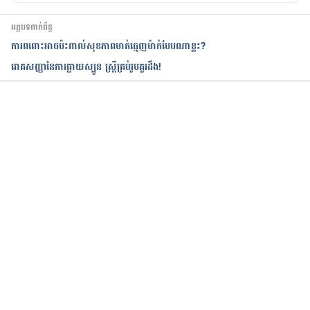
អត្ថបទពាក់ព័ន្ធ
ការពពោះអាចប៉ះពាល់សុខភាពមាត់ធ្មេញម៉ាក់បែបណាខ្លះ?
រោគសញ្ញានៃការធ្លាយស្បូន ស្រ្តីគ្រប់រូបគួរដឹង!
កំពុងដំណើរការ...