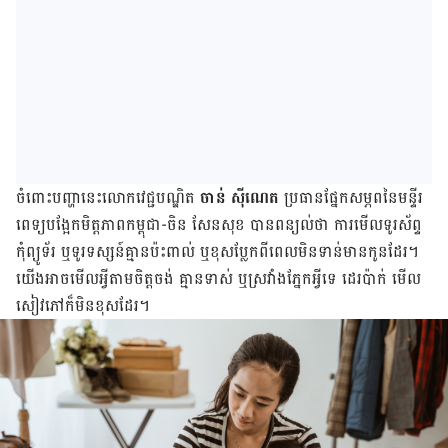
ចំពោះ​បញ្ហា​នេះ​លោក​វេជ្ជបណ្ឌិត
ចាន់ ស៊ីណេត
ប្រធាន​ផ្នែក​សម្ភព​នៃ​មន្ទីរ
ពេទ្យ​បង្អែក​មិត្តភាព​កម្ពុជា-ចិន សែន​សុខ បាន​ពន្យល់​ថា ការ​មើល​ទូរស័ព្ទ
កុំព្យូទ័រ ឬ​ទូរទស្សន៍​គ្មាន​ប៉ះពាល់ ឬ​ខុស​ប្លែក​ពី​ពេល​មិន​ទាន់​មាន​កូន​ដែរ។
យើង​អាច​មើល​អ្វី​តាម​ចិត្ត​ចង់ គ្មាន​ទាស់ ឬ​ស្រវាំង​ភ្នែក​អ្វី​ទេ ដេរ​ប៉ាក់ មើល​
សៀវភៅ​ក៏មិន​ខុសដែរ។