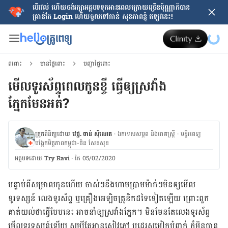
បើរវល់ ហើយចង់​រក្សាអត្ថបទទុកអានពេលក្រោយ​ច្រើនប៉ុណ្ណាក៏បាន
គ្រាន់តែ​ Login ហើយចូលទៅកាន់ សុខភាពខ្ញុំ ឥឡូវនេះ!
ពពោះ
មានផ្ទៃពោះ
បញ្ហាផ្ទៃពោះ
មើលទូរស័ព្ទពេលកូនខ្ចី ធ្វើឲ្យស្រវាំង
ភ្នែកមែនអត់?
ត្រួតពិនិត្យដោយ
វេជ្ជ. ចាន់ ស៊ីណេត
·
ឯកទេសសម្ភព និងរោគស្ត្រី
·
ម​ន្ទីរពេទ្យ
បង្អែកមិត្តភាពកម្ពុជា-ចិន សែនសុខ
អត្ថបទ​ដោយ
Try Ravi
·
កែ 05/02/2020
បន្ទាប់ពី​សម្រាល​កូន​ហើយ ចាស់​ៗ​នឹង​ហាមប្រាម​ម៉ាក់​ៗ​មិន​ឲ្យ​មើល​
ទូរទស្សន៍ លេង​ទូរស័ព្ទ ឬ​គ្រឿង​អេឡិចត្រូនិក​ដទៃ​ទៀត​ឡើយ ព្រោះ​ពួក
គាត់​យល់​ថា​ធ្វើ​បែប​នេះ អាច​នាំ​ឲ្យ​ស្រវាំង​ភ្នែក។ មិនមែន​តែ​លេង​ទូរស័ព្ទ
មើល​ទូរទស្សន៍​ឡើយ សូម្បី​តែ​អាន​សៀវភៅ ឬ​ដេរ​សម្លៀកបំពាក់ ក៏​មិន​បាន​