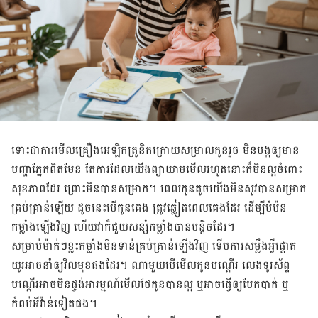
ទោះជា​​ការ​មើល​គ្រឿង​អេឡិក​ត្រូនិក​​ក្រោយ​សម្រាល​កូន​រួច មិន​​បង្កឲ្យ​មាន​​
បញ្ហា​ភ្នែក​ពិត​មែន តែ​ការ​ដែល​យើង​ព្យាយាម​មើល​រហូត​នោះ​ក៏​មិន​ល្អ​ចំពោះ​
សុខភាព​ដែរ ព្រោះ​មិន​បាន​សម្រាក។ ពេល​កូន​តូច​យើង​មិន​សូវ​បាន​សម្រាក​
គ្រប់គ្រាន់​ឡើយ ដូចនេះ​បើ​កូន​គេង ត្រូវ​ឆ្លៀត​ពេល​គេង​ដែរ ដើម្បី​បំប៉ន​
កម្លាំង​ឡើង​វិញ ហើយ​វា​ក៏​ជួយ​សន្សំ​កម្លាំង​បាន​បន្តិច​ដែរ។
សម្រាប់​ម៉ាក់​ៗ​ខ្លះ​កម្លាំង​មិន​ទាន់​គ្រប់គ្រាន់​ឡើង​វិញ ទើប​ការ​សម្លឹង​អ្វី​ផ្ដោត​
យូរ​អាច​នាំឲ្យ​វិល​មុខ​ផង​ដែរ។ ណា​មួយ​បើ​មើល​កូន​បណ្ដើរ លេង​ទូរស័ព្ទ​
បណ្ដើរ​អាច​មិន​ផ្ចង់​អារម្មណ៍​មើល​ថែ​កូន​បាន​ល្អ ឬ​អាច​ធ្វើឲ្យ​បែកបាក់ ឬ​
កំពប់​អីវ៉ាន់​ទៀត​ផង។