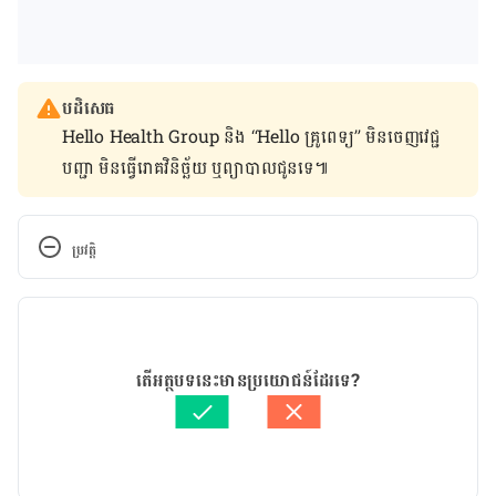
បដិសេធ
Hello Health Group និង “Hello គ្រូពេទ្យ” មិន​ចេញ​វេជ្ជ
បញ្ជា មិន​ធ្វើ​រោគវិនិច្ឆ័យ ឬ​ព្យាបាល​ជូន​ទេ៕
ប្រវត្តិ
កំណែ​ប្រែបច្ចុប្បន្ន
05/02/2020
អត្ថបទ​ដោយ 
Try Ravi
តើអត្ថបទនេះមានប្រយោជន៍ដែរទេ?
ត្រួតពិនិត្យដោយ 
វេជ្ជ. ចាន់ ស៊ីណេត
បច្ចុប្បន្នភាពដោយ៖ 
ដេត ធន្នី