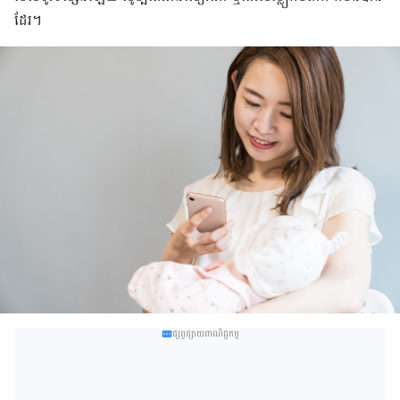
ដែរ។
ផ្សព្វផ្សាយពាណិជ្ជកម្ម