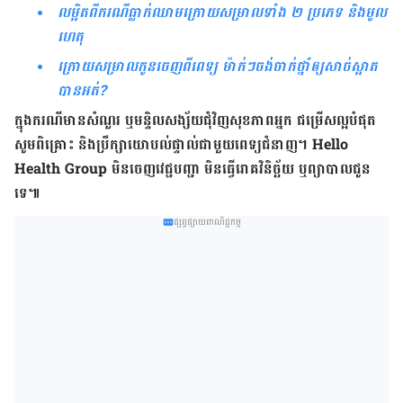
លម្អិតពីករណីធ្លាក់ឈាមក្រោយសម្រាលទាំង ២ ប្រភេទ និងមូល
ហេតុ
ក្រោយសម្រាលកូនចេញពីពេទ្យ ម៉ាក់ៗចង់ចាក់ថ្នាំឲ្យសាច់ស្អាត
បានអត់?
ក្នុង​ករណី​មាន​សំណួរ ឬ​មន្ទិលសង្ស័យ​ជុំវិញ​សុខភាព​អ្នក ជម្រើស​ល្អ​បំផុត
សូម​ពិគ្រោះ និង​ប្រឹក្សា​យោបល់​ផ្ទាល់​ជាមួយ​ពេទ្យ​ជំនាញ។ Hello
Health Group មិន​ចេញ​វេជ្ជបញ្ជា មិន​ធ្វើ​រោគវិនិច្ឆ័យ ឬ​ព្យាបាល​ជូន​
ទេ៕
ផ្សព្វផ្សាយពាណិជ្ជកម្ម