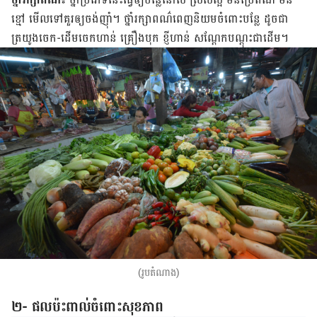
ខ្មៅ មើល​ទៅ​គួរ​ឲ្យ​ចង់ញ៉ាំ។ ថ្នាំ​រក្សា​ពណ៌ពេញ​និយម​ចំពោះ​បន្លែ ដូចជា​
ត្រយូង​ចេក-ដើមចេក​ហាន់ គ្រឿងបុក ខ្ញីហាន់ សណ្តែក​បណ្តុះ​ជាដើម។
(រូបតំណាង)
២- ផលប៉ះពាល់ចំពោះសុខភាព