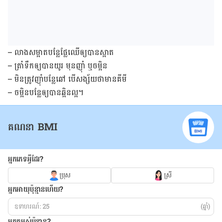
– លាង​សម្អាត​បន្លែ​ផ្លែឈើ​ឲ្យ​បាន​ស្អាត
– ត្រាំ​ទឹក​ឲ្យ​បាន​យូរ មុន​ញ៉ាំ ឬ​ចម្អិន
– មិន​ត្រូវ​ញ៉ាំ​បន្លែ​ឆៅ បើ​សង្ស័យ​ថា​មាន​គីមី
– ចម្អិន​បន្លែ​ឲ្យ​បាន​ឆ្អិន​ល្អ។
គណនា BMI
អ្នកភេទអ្វីដែរ?
ប្រុស
ស្រី
អ្នកអាយុប៉ុន្មានហើយ?
(ឆ្នាំ)
អ្នកកម្ពស់ប៉ុន្មាន?