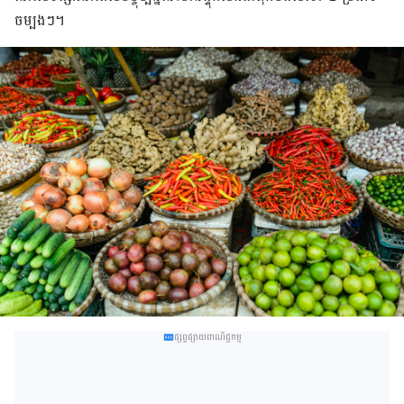
ចម្បងៗ។
ផ្សព្វផ្សាយពាណិជ្ជកម្ម