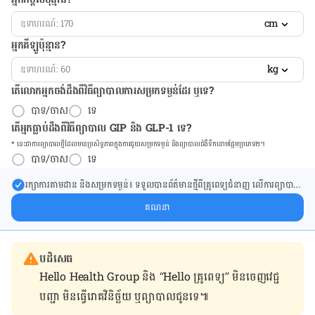
cm
អ្នកគីឡូប៉ុន្មាន?
kg
តើលោកអ្នកចង់ដឹង​ពីវិធីព្យាបាលការសម្រកទម្ងន់ដែរ ឬទេ?
បាទ/ចាស
ទេ
តើអ្នកធ្លាប់ដឹងពីវិធីព្យាបាល GIP និង GLP-1 ទេ?
* នេះ​ជា​ការ​ព្យា​បាល​ថ្មីដែល​​មាន​ប្រសិទ្ធ​ភាព​ក្នុង​ការ​ជួយ​សម្រក​ទម្ងន់ និង​ព្យា​បាល​ជំ​ងឺ​ទឹក​នោម​ផ្អែម​ប្រភេទ២។
បាទ/ចាស
ទេ
រក្សា​ការ​តាមដាន និងសម្រក​ទម្ងន់៖ ទទួលបាន​ព័ត៌​មាន​ថ្មី​ពី​គ្រូពេទ្យ​ជំនាញ លើ​ការ​ព្យា​បាល​
ការសម្រក​ទម្ងន់ និងការផ្តល់ជំនួយដោយផ្ទាល់​ក្នុង​ប្រអប់​សារ​របស់​អ្នក។
គណនា
បដិសេធ
Hello Health Group និង “Hello គ្រូពេទ្យ” មិន​ចេញ​វេជ្ជ
បញ្ជា មិន​ធ្វើ​រោគវិនិច្ឆ័យ ឬ​ព្យាបាល​ជូន​ទេ៕