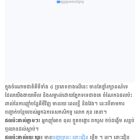
ផ្សព្វផ្សាយពាណិជ្ជកម្ម
ក្នុង​ចំណោម​ជាតិ​គីមី​ទាំង ៤ ប្រភេទ​ខាង​លើ​នេះ មាន​តែ​ថ្នាំ​រក្សា​ពណ៌​ទេ
ដែល​យើង​ងាយ​មើល និង​សម្គាល់​ដោយ​ភ្នែក​ទទេ​ជាង​គេ ចំណែក​ឯ​ផល​ប៉ះ
ពាល់​នៃ​ការ​ញ៉ាំ​បន្លែ​គីមីវិញ មាន​រយៈពេល​ខ្លី និង​វែង។ នេះ​បើ​តាម​ការ​
បញ្ជាក់​បន្ថែម​របស់​អ្នក​ឯកទេស​កសិកម្ម លោក ភុន រតនា។
ផល​ប៉ះពាល់​ភ្លាមៗ៖
អ្នក​ញ៉ាំអាច ពុល ក្អួតចង្អោរ រាករូស ថប់ដង្ហើម សន្លប់
ឬ​ឈាន​ដល់​ស្លាប់។
ផល​ប៉ះពាល់​រយៈយូរ៖
មាន
​បញ្ហា​ក្រពះ ពោះវៀន
ថ្លើម ។ ល។ ពោះវៀន​