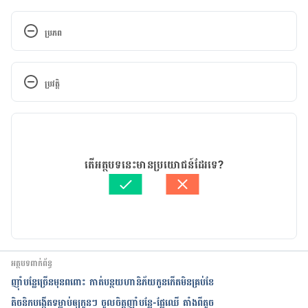
ប្រភព
Pesticide residues in food, 
https://www.who.int/news-room/fact-
ប្រវត្តិ
sheets/detail/pesticide-residues-in-food
កំណែ​ប្រែបច្ចុប្បន្ន
Food and Pesticides, 
https://www.epa.gov/safepestcontrol/food-and-
29/03/2022
pesticides
អត្ថបទ​ដោយ 
ដេត ធន្នី
តើអត្ថបទនេះមានប្រយោជន៍ដែរទេ?
ត្រួតពិនិត្យដោយ 
វេជ្ជ. ចាន់ ស៊ីណេត
បច្ចុប្បន្នភាពដោយ៖ 
ទូច សុខា
អត្ថបទពាក់ព័ន្ធ
ញ៉ាំ​បន្លែ​ច្រើន​មុនព​ពោះ​ កាត់​បន្ថយ​ហានិភ័យ​​កូនកើត​​មិន​គ្រប់​​ខែ
តិចនិកបង្កើតទម្លាប់ឲ្យកូនៗ ចូលចិត្តញ៉ាំបន្លែ-ផ្លែឈើ តាំងពីតូច