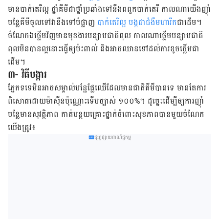
មាន​បាក់​តេរី​ល្អ ថ្នាំ​គីមី​ជា​ថ្នាំ​ប្រឆាំង​ទៅ​នឹង​ពពួក​បាក់​តេរី កាលណា​យើង​ញ៉ាំ​
បន្លែ​គីមី​ចូល​ទៅវានឹងទៅបំផ្លាញ
បាក់តេរី​ល្អ​
បង្ក​ជា​ជំងឺ​មហារីក​
ជាដើម។
ចំណែក​ឯ​ថ្លើម​វិញ​មាន​មុខងារ​បន្សាប​ជាតិពុល កាលណាថ្លើម​បន្សាប​ជាតិ​
ពុល​មិនបានល្អនោះធ្វើឲ្យប៉ះពាល់ និង​អាច​ឈាន​ទៅ​ដល់​ការ​ខូចថ្លើម​ជា​
ដើម។
៣- វិធីបង្ការ
ភ្នែក​ទទេ​មិន​អាច​សម្គាល់​បន្លែ​ផ្លែឈើ​ដែល​មាន​ជាតិ​គីមី​បាន​ទេ មាន​តែ​ការ​
ពិសោធ​ដោយ​ម៉ាស៊ីន​ប៉ុណ្ណោះ​ទើប​ច្បាស់ ១០០%។ ដូច្នេះ​ដើម្បី​ឲ្យ​ការ​ញ៉ាំ​
បន្លែ​មាន​សុវត្ថិភាព កាត់​បន្ថយ​គ្រោះថ្នាក់​ចំពោះ​សុខភាព​បាន​មួយ​ចំណែក
យើងត្រូវ៖
ផ្សព្វផ្សាយពាណិជ្ជកម្ម