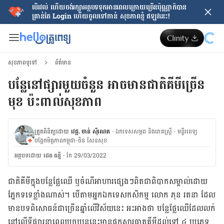
បើរវល់ ហើយចង់​រក្សាអត្ថបទទុកអានពេលក្រោយ​ច្រើនប៉ុណ្ណាក៏បាន
គ្រាន់តែ​ Login ហើយចូលទៅកាន់ សុខភាពខ្ញុំ ឥឡូវនេះ!
សុខភាពទូទៅ
ព័ត៌មាន
បន្លែ​នៅ​​ផ្សារមួយចំនួន អាចមាន​ជាតិ​គីមី​ច្រើន​
មុខ ប៉ះពាល់​សុខភាព​
ត្រួតពិនិត្យដោយ
វេជ្ជ. ចាន់ ស៊ីណេត
·
ឯកទេសសម្ភព និងរោគស្ត្រី
·
ម​ន្ទីរពេទ្យ
បង្អែកមិត្តភាពកម្ពុជា-ចិន សែនសុខ
អត្ថបទ​ដោយ
ដេត ធន្នី
·
កែ 29/03/2022
ជាតិគីមី​ក្នុង​បន្លែ​ផ្លែឈើ ឬ​ចំណី​អាហារ​ផ្សេងៗ​ពិត​ជា​ពិបាក​សម្គាល់​ដោយ​
ភ្នែក​ទទេ​ខ្លាំង​ណាស់។ បើ​តាម​អ្នក​ឯកទេស​កសិកម្ម លោក ភុន រតនា ដែល​
មាន​បទ​ពិសោធន៍​ជា​ច្រើន​ឆ្នាំ​លើ​វិស័យ​នេះ អះអាង​ថា បន្លែ​ផ្លែឈើ​ដែល​លក់​
នៅ​លើ​ទីផ្សារ​នា​ពេល​បច្ចុប្បន្ន​នេះ​មាន​ផ្ទុក​សារធាតុ​គីមី​ដល់​ទៅ ៤ ប្រភេទ​