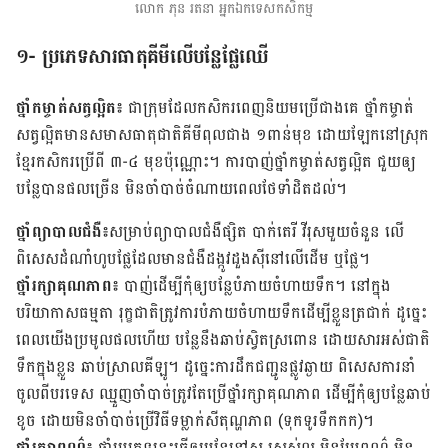
លោក ភុន រតនា អ្នកឯកទេសកសិកម្ម
១- ប្រភេទសារធាតុគីមីលើបន្លែផ្លែឈើ
ថ្នាំកម្ចាត់សត្វល្អិត៖
ជា​ក្រុម​ដែលកសិករពេញ​និយម​ប្រើ​ជាង​គេ ថ្នាំ​កម្ចាត់​
សត្វ​ល្អិត​មាន​សមាសធាតុ​ជាតិ​គីមី​ពុល​ជាង ១ពាន់មុខ ដោយ​ឡែកនៅ​ស្រុក​
ខ្មែរ​កសិករ​ប្រើ​ពី ៣-៤ មុខ​ប៉ុណ្ណោះ។ ការ​បាញ់​ថ្នាំ​កម្ចាត់​សត្វ​ល្អិត ជួយ​ឲ្យ​
បន្លែ​បាន​ផល​ច្រើន មិន​ចាំបាច់​ចំណាយ​ពេល​ថែទាំ​ដិត​ដល់។
ថ្នាំ​ព្យាបាល​ជំងឺ៖
សម្រាប់​ព្យាបាល​​ជំងឺ​ផ្សិត បាក់តេរី វីរុស​មួយ​ចំនួន ​លើ
ពិសេស​ដំណាំ​ហូប​ផ្លែ​ដែល​មាន​ជំងឺដង្កូវ​ដួងស៊ី​នៅ​លើ​ដើម ឬ​ផ្លែ។
ថ្នាំរក្សាគុណភាព៖
បាញ់​ដើម្បី​កុំ​ឲ្យបន្លែ​បំភាយ​ចំហាយ​ទឹក។ នៅ​ក្នុង​
បរិយាកាស​ធម្មតា រុក្ខជាតិ​ត្រូវ​ការ​បំភាយ​ចំហាយ​ទឹក​ដើម្បី​ខ្លួន​ត្រជាក់ ដូច្នេះ​
ពេល​យើង​ប្រមូល​ផល​ហើយ បន្លែ​នឹង​ឆាប់​ស្វិត​ស្រពោន ដោយសារ​អស់​ជាតិ​
ទឹក​ក្នុង​ខ្លួន ឆាប់​ស្រាល​គីឡូ។ ដូច្នេះ​ការ​ដឹក​ជញ្ជូន​ផ្លូវ​ឆ្ងាយ ពិសេស​ការ​នាំ
ចូល​ពី​បរទេស ឈ្មួញ​ចាំបាច់​ត្រូវ​តែ​ប្រើ​ថ្នាំ​រក្សា​គុណភាព ដើម្បី​កុំ​ឲ្យ​បន្លែ​ឆាប់​
ខូច ដោយ​មិន​ចាំបាច់​ប្រើ​វិធី​ទម្លាក់​សីតុណ្ហភាព (ទុក​ទូរទឹកកក)។
ថ្នាំរក្សាពណ៌៖
ថ្នាំ​ប្រភេទ​នេះ​ធ្វើ​ឲ្យ​បន្លែ​នៅ​ស ស្រស់​ល្អ មិន​​ប្រែ​ពណ៌ មិន​