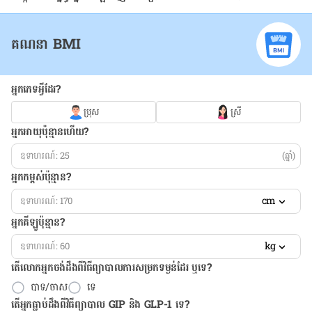
គណនា BMI
អ្នកភេទអ្វីដែរ?
ប្រុស
ស្រី
អ្នកអាយុប៉ុន្មានហើយ?
(ឆ្នាំ)
អ្នកកម្ពស់ប៉ុន្មាន?
cm
អ្នកគីឡូប៉ុន្មាន?
kg
តើលោកអ្នកចង់ដឹង​ពីវិធីព្យាបាលការសម្រកទម្ងន់ដែរ ឬទេ?
បាទ/ចាស
ទេ
តើអ្នកធ្លាប់ដឹងពីវិធីព្យាបាល GIP និង GLP-1 ទេ?