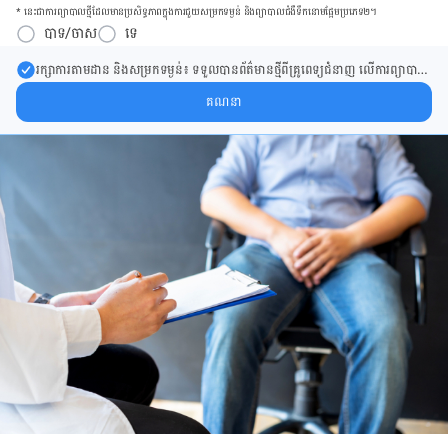
* នេះ​ជា​ការ​ព្យា​បាល​ថ្មីដែល​​មាន​ប្រសិទ្ធ​ភាព​ក្នុង​ការ​ជួយ​សម្រក​ទម្ងន់ និង​ព្យា​បាល​ជំ​ងឺ​ទឹក​នោម​ផ្អែម​ប្រភេទ២។
បាទ/ចាស
ទេ
រក្សា​ការ​តាមដាន និងសម្រក​ទម្ងន់៖ ទទួលបាន​ព័ត៌​មាន​ថ្មី​ពី​គ្រូពេទ្យ​ជំនាញ លើ​ការ​ព្យា​បាល​
ការសម្រក​ទម្ងន់ និងការផ្តល់ជំនួយដោយផ្ទាល់​ក្នុង​ប្រអប់​សារ​របស់​អ្នក។
គណនា