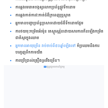
ការឆ្លងមេរោគបង្កឲ្យរលាកប្រព័ន្ធផ្លូវទឹកនោម
ការឆ្លងកាត់ការវះកាត់ជំងឺក្រពេញប្រូស្ដាត
អ្នកមានបញ្ហាប្រព័ន្ធប្រសាទដោយជំងឺទឹកនោមផ្អែម
ការថយចុះកម្រិតអ័រម៉ូន តេស្ដូស្ដេរ៉ូនដោយសារការកើនឡើងកម្រិត
ជាតិស្ករក្នុងឈាម
អ្នកមានអាយុច្រើន រាប់ចាប់ពី៥០ឆ្នាំឡើងទៅ
ក៏ប្រឈមនឹងការ
បញ្ចេញទឹកកាមយឺត
ការប្រើប្រាស់គ្រឿងស្រវឹងច្រើន។
ផ្សព្វផ្សាយពាណិជ្ជកម្ម