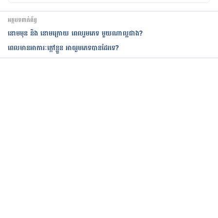
Delayed Ejaculation 
អត្ថបទពាក់ព័ន្ធ
https://www.mayoclinic.org/diseases-
នោមមុន និង នោមក្រោយ ពេលរួមភេទ មួយណាល្អជាង?
conditions/delayed-ejaculation/symptoms-
ពេលមានអាការៈក្ដៅខ្លួន អាចរួមភេទបានដែរទេ?
causes/syc-
20371358#:~:text=Delayed%20ejaculation%20can%
20result%20from,of%20physical%20and%20psycho
logical%20concerns.
កំពុងដំណើរការ...
Delayed Ejaculation  
https://my.clevelandclinic.org/health/diseases/221
25-delayed-ejaculation#symptoms-and-causes 