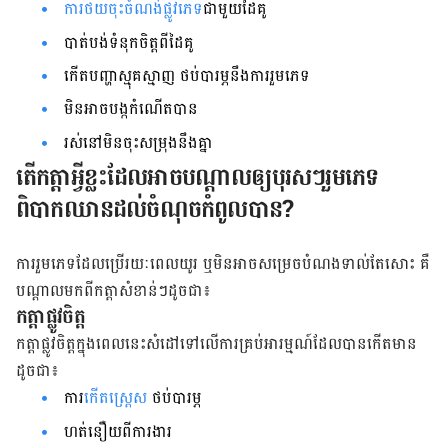
ការថយចុះចំណង់ផ្លូវភេទ
ជាមួយដៃគូ
បាត់បង់ទំនុកចិត្ដពីដៃគូ
កើតបញ្ហាស្មុគស្មាញ ថប់បារម្ភនឹងការរួមភេទ
មិនអាចបង្កកំណើតបាន
រស់នៅមិនចុះសម្រុងនឹងគ្នា
តើកត្ដាអ្វីខ្លះដែលអាចបណ្ដាលឲ្យបុរសៗរួមភេទ
ពិបាកឈានដល់ចំណុចកំពូលបាន?
ការរួមភេទដែលប្រើរយៈពេលយូរ ឬមិនអាចសម្រេចបំណងទាល់តែសោះ គឺ
បណ្ដាលមកពីកត្ដាសំខាន់ៗដូចជា៖
កត្ដាផ្លូវចិត្ដ
កត្ដាផ្លូវចិត្ដក្នុងពេលនេះសំដៅទៅលើការគ្រប់អារម្មណ៍ដែលបានកើតមាន
ដូចជា៖
ការ
កើតស្ដ្រេស
ថប់បារម្ភ
ហត់នឿយពីការងារ