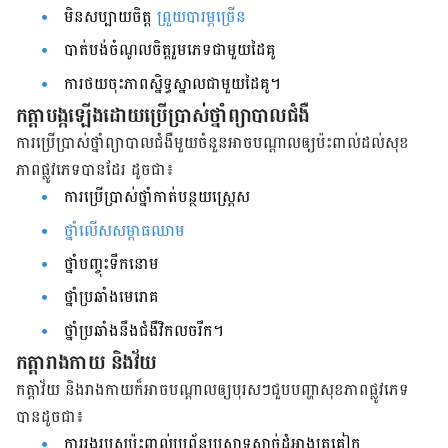
មិនសប្បាយចិត្ដ
ព្រួយបារម្ភច្រើន
បាត់បង់ចំណូលចិត្ដរួមភេទជាមួយដៃគូ
ការថយចុះភាពស្និទ្ធស្នាលជាមួយដៃគូ។
កត្ដាបង្កឡើងដោយប្រើប្រាស់ថ្នាំព្យាបាលជំងឺ
ការប្រើប្រាស់ថ្នាំព្យាបាលជំងឺមួយចំនួនអាចបណ្ដាលឲ្យប៉ះពាល់ដល់សុខ
ភាពផ្លូវភេទបានដែរ ដូចជា៖
ការប្រើប្រាស់ថ្នាំកាត់បន្ថយស្ដ្រេស
ថ្នាំលើសសម្ពាធឈាម
ថ្នាំបញ្ចុះទឹកនោម
ថ្នាំប្រឆាំងមេរោគ
ថ្នាំប្រឆាំងនឹងជំងឺវិកលចរឹក។
កត្ដារាងកាយ និងវ័យ
កត្ដាវ័យ និងរាងកាយក៏អាចបណ្ដាលឲ្យបុរសៗជួបបញ្ហាសុខភាពផ្លូវភេទ
បានដូចជា៖
ការរងរបួសប៉ះពាល់ប្រព័ន្ធប្រសាទសាច់ដុំអាងត្រគៀក