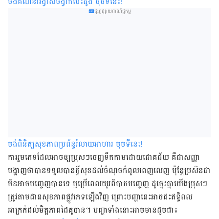
ចង់គណនារង្វាស់ចង្វាក់បេះដូង ចុចទីនេះ
!
ផ្សព្វផ្សាយពាណិជ្ជកម្ម
ចង់ពិនិត្យសុខភាពប្រព័ន្ធរំលាយអាហារ ចុចទីនេះ
!
ការរួមភេទដែលអាចឲ្យប្រុសៗចេញទឹកកាមដោយជោគជ័យ គឺជាសញ្ញា
បង្ហាញថាបានទទួលបានក្ដីសុខដល់ចំណុចកំពូលពេញលេញ ប៉ុន្ដែប្រសិនជា
មិនអាចបញ្ចេញបានទេ ឬប្រើពេលយូរពិបាកបញ្ចេញ ដូច្នេះគ្នា​យើង​ប្រុសៗ​
ត្រូវតាម​ដាន​សុខភាពផ្លូវភេទឡើងវិញ ព្រោះបញ្ហានេះអាចជះឥទ្ធិពល
អាក្រក់ដល់មិត្ដភាពដៃគូបាន។ បញ្ហា​ទាំង​នោះ​អាច​មាន​ដូច​ជា៖