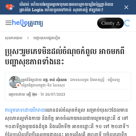
បើរវល់ ហើយចង់​រក្សាអត្ថបទទុកអានពេលក្រោយ​ច្រើនប៉ុណ្ណាក៏បាន
គ្រាន់តែ​ Login ហើយចូលទៅកាន់ សុខភាពខ្ញុំ ឥឡូវនេះ!
សុខភាពបុរស
បញ្ហាបុរសផ្សេងទៀត
ប្រុសៗរួមភេទមិនដល់ចំណុចកំពូល អាចមកពី​
បញ្ហា​សុខភាពទាំងនេះ
ត្រួតពិនិត្យដោយ
វេជ្ជ. ចាន់ ស៊ីណេត
·
ឯកទេសសម្ភព និងរោគស្ត្រី
·
ម​ន្ទីរពេទ្យ
បង្អែកមិត្តភាពកម្ពុជា-ចិន សែនសុខ
អត្ថបទ​ដោយ
អឿ អ៊ុយ
·
កែ 26/07/2023
ការរួមភេទដោយរីករាយ
ឈានដល់ចំណុចកំពូល សម្រាប់បុរសៗដែលមាន
សុខភាពល្អទាំងកាយ និងចិត្ដ អាចចំណាយពេលជាមធ្យមចន្លោះពី ៥ ទៅ
១០នាទីក្នុង​មួយដងដំបូង និងលើកទី២ អាចចន្លោះពី ១០ ទៅ ២០នាទី។
ប៉ុន្ដែប្រសិនបើប្រើពេលយូរជាងនេះ អាចលើសពី ៣០នាទី ឬមិនចេញទឹក