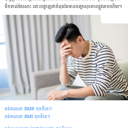
ទឹកទាល់តែសោះ នោះបង្ហាញថាកំពុង​តែមានបញ្ហាសុខភាពផ្លូវភេទហើយ។
ចង់គណនា
BMR
ចុចទីនេះ
!
ចង់គណនា
BMI ចុចទីនេះ
!