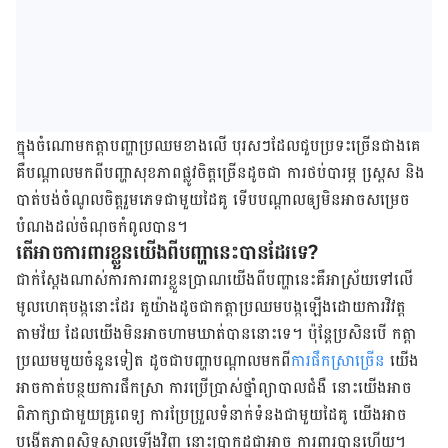
ក្នុងចំណោមកត្ដាបញ្ហាប្រឈមខាងលើ បុរសៗដែលជួបប្រទះច្រើនជាងគេ
គឺបណ្ដាលមកពីបញ្ហាសុខភាពផ្លូវចិត្ដច្រើនដូចជា ការថប់បារម្ភ ស្ដេ្រស និង
បាត់បង់ចំណូលចិត្ដរួមភេទជាមួយដៃគូ ទើបបណ្ដាលឲ្យមិនអាចសម្រេច
បំណងដល់ចំណុចកំពូលបាន។
តើអាចការពារខ្លួនយើងពីបញ្ហានេះបានដែរទេ?
ជាក់ស្ដែងណាស់​ការការពារខ្លួនប្រាណយើងពីបញ្ហានេះគឺអាស្រ័យទៅលើ
មូលហេតុបង្កនោះដែរ តួយ៉ាងដូចជាកត្ដាប្រឈមបង្កឡើងដោយការវិវត្ដ
តាមវ័យ ដែលយើងមិនអាចហាមឃាត់បាននោះទេ។​​ ប៉ុន្ដែប្រសិនបើ កត្ដា
ប្រឈមមួយចំនួនទៀត ដូចជាបញ្ហា​បណ្ដាលមកពី
ការផឹកស្រាច្រើន
យើង
អាចកាត់បន្ថយការផឹកស្រា ការប្រើប្រាស់ថ្នាំព្យាបាលជំងឺ នោះយើងអាច
ពិភាក្សាជាមួយគ្រូពេទ្យ ការប្រែប្រួលទំនាក់ទំនងជាមួយដៃគូ យើងអាច
បង្កើតភាពស្និទ្ធស្នាលឡើងវិញ នោះប្រាកដជាអាច ការពារបានហើយ។