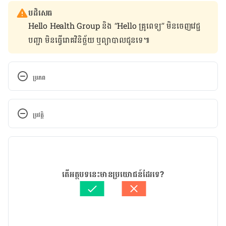
បដិសេធ
Hello Health Group និង “Hello គ្រូពេទ្យ” មិន​ចេញ​វេជ្ជ
បញ្ជា មិន​ធ្វើ​រោគវិនិច្ឆ័យ ឬ​ព្យាបាល​ជូន​ទេ៕
ប្រភព
Too Slow or Not at All? 
https://www.bumc.bu.edu/sexualmedicine/inform
ប្រវត្តិ
ationsessions/ejaculation-problems-too-fast-too-
slow-or-not-at-all/
កំណែ​ប្រែបច្ចុប្បន្ន
Delayed Ejaculation 
26/07/2023
https://medlineplus.gov/ency/article/001954.htm
អត្ថបទ​ដោយ 
អឿ អ៊ុយ
តើអត្ថបទនេះមានប្រយោជន៍ដែរទេ?
ត្រួតពិនិត្យដោយ 
វេជ្ជ. ចាន់ ស៊ីណេត
Sparrow Health System 
បច្ចុប្បន្នភាពដោយ៖ 
នូ សោភ័ណ្ឌ
https://www.sparrow.org/departments-
conditions/conditions/delayed-ejaculation