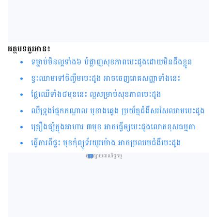
អត្ថបទគួរអាន៖
ទម្លាប់​មិន​ល្អ​ទាំង​៦​ បំផ្លាញ​សុខភាព​បេះដូង​​ដោយ​មិន​ដឹង​ខ្លួន​​​​​​​​​​​​​​​​​​​​​​​​​​​​​​​​​​​​​​​​​​​​​​​​​​​​​​​​​​​​
ខ្វះ​​ឈាម​​ទៅ​ចិញ្ចឹម​បេះដូង អាច​ចេញ​រោគសញ្ញា​ទាំង​នេះ​​​​​​​​​​​​​​​​​​​​​​​​​​​​​​​​​​​​​​​​​​​​​​​​​​​​​​​​​​​
ផ្លែ​ឈើ​ទាំង​៨​មុខ​នេះ ល្អ​សម្រាប់​សុខភាពបេះដូង
ឈឺទ្រូងផ្នែកកណ្ដាល ឬខាងឆ្វេង ប្រយ័ត្នជំងឺសរសៃ​ឈាម​បេះដូង
គ្រឿងផ្សំក្នុង​អាហារ ៣មុខ អាចធ្វើឲ្យ​បេះដូងលោតខុសធម្មតា
ធ្វើការ​​​​ពី​ផ្ទះ​​ មុខកុំព្យូទ័រយូរម៉ោង អាច​ប្រឈម​ជំងឺ​បេះដូង​​​​​​​​​​​​​
ផ្សព្វផ្សាយពាណិជ្ជកម្ម