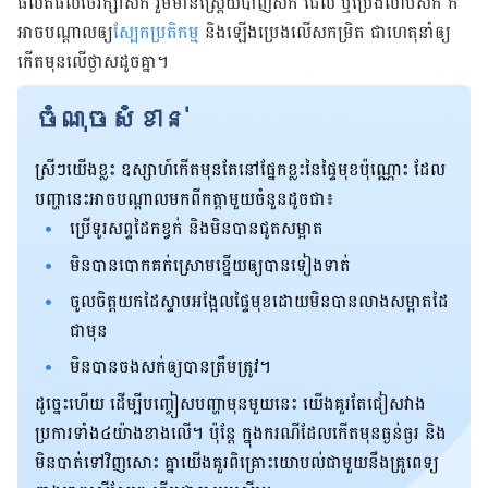
ផលិតផល​ថែរក្សា​សក់​ រួម​​មាន​​ស្រ្ពៃយ៍​បាញ់​សក់​ ជែល ឬ​ប្រេង​លាប​សក់​ ក៏​
អាច​​បណ្ដាល​ឲ្យ​
ស្បែក​ប្រតិកម្ម​
និង​ឡើង​ប្រេង​លើស​កម្រិត ជា​ហេតុ​នាំ​ឲ្យ​
កើត​មុន​លើ​​ថ្ងាស​​ដូច​គ្នា​។
ចំណុចសំខាន់
ស្រី​ៗ​យើង​​ខ្លះ​ ឧស្សាហ៍​កើត​មុន​តែ​នៅ​ផ្នែក​ខ្លះ​នៃ​ផ្ទៃ​មុខ​ប៉ុណ្ណោះ ដែល​
បញ្ហា​នេះ​អាច​បណ្តាល​មក​ពី​កត្តា​មួយ​ចំនួន​ដូចជា៖
ប្រើ​ទូរសព្ទ​ដៃ​​កខ្វក់​ និង​មិន​បាន​ជូត​សម្អាត
មិន​បាន​បោក​គក់​ស្រោម​ខ្នើយឲ្យ​បាន​ទៀងទាត់
ចូលចិត្តយក​ដៃ​ស្ទាប​អង្អែល​ផ្ទៃ​មុខ​ដោយ​មិន​បាន​លាង​សម្អាត​ដៃ​
ជា​មុន
មិ​នបាន​ចង​សក់​ឲ្យ​បាន​ត្រឹមត្រូវ។
ដូច្នេះ​ហើយ​ ដើម្បី​បញ្ចៀស​បញ្ហា​មុន​​មួយ​នេះ យើង​គួរ​តែ​ជៀសវាង​
ប្រការ​ទាំង​៤​យ៉ាង​ខាងលើ​។ ប៉ុន្តែ ក្នុង​ករណី​ដែល​កើត​មុន​ធ្ងន់ធ្ងរ និង​
មិន​បាត់​ទៅ​វិញ​សោះ គ្នា​យើង​គួរ​ពិគ្រោះ​យោបល់​ជាមួយ​នឹង​គ្រូពេទ្យ​