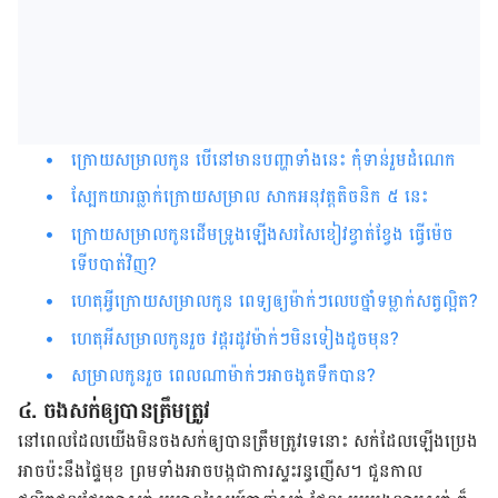
ក្រោយសម្រាលកូន បើនៅមានបញ្ហាទាំងនេះ កុំទាន់រួមដំណេក
ស្បែកយារធ្លាក់ក្រោយសម្រាល សាកអនុវត្តតិចនិក ៥ នេះ
ក្រោយសម្រាលកូនដើមទ្រូងឡើងសរសៃខៀវខ្វាត់ខ្វែង ធ្វើម៉េច
ទើបបាត់វិញ?
ហេតុអ្វីក្រោយសម្រាលកូន ពេទ្យឲ្យម៉ាក់ៗលេបថ្នាំទម្លាក់សត្វល្អិត?
ហេតុអីសម្រាលកូនរួច វដ្តរដូវម៉ាក់ៗមិនទៀងដូចមុន?
សម្រាលកូនរួច ពេលណាម៉ាក់ៗអាចងូតទឹកបាន?
៤. ​ចង​សក់​​ឲ្យ​បាន​ត្រឹមត្រូវ
នៅ​ពេល​ដែល​យើង​មិន​ចង​សក់​ឲ្យ​បាន​ត្រឹមត្រូវ​ទេ​នោះ សក់​ដែល​ឡើង​ប្រេង
អាច​ប៉ះ​នឹង​ផ្ទៃ​មុខ ព្រម​ទាំង​អាច​បង្ក​ជា​ការ​ស្ទះ​រន្ធ​ញើស​។ ជួនកាល