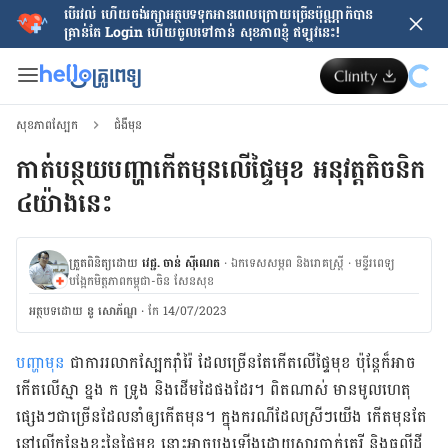
បើរវល់ ហើយចង់​រក្សាអត្ថបទទុកអានពេលក្រោយ​ច្រើនប៉ុណ្ណាក៏បាន
គ្រាន់តែ​ Login ហើយចូលទៅកាន់ សុខភាពខ្ញុំ ឥឡូវនេះ!
សុខភាពស្បែក
ជំងឺមុន
កាត់បន្ថយបញ្ហាកើតមុនលើផ្ទៃមុខ អនុវត្តតិចនិក
៤យ៉ាងនេះ
ត្រួតពិនិត្យដោយ
វេជ្ជ. ចាន់ ស៊ីណេត
·
ឯកទេសសម្ភព និងរោគស្ត្រី
·
ម​ន្ទីរពេទ្យ
បង្អែកមិត្តភាពកម្ពុជា-ចិន សែនសុខ
អត្ថបទ​ដោយ
នូ សោភ័ណ្ឌ
·
កែ 14/07/2023
​បញ្ហា​មុន
​ ជា​​ការ​រលាក​ស្បែក​រ៉ាំរ៉ៃ​ ដែល​ច្រើន​តែ​កើត​លើ​ផ្ទៃ​មុខ ប៉ុន្តែ​ក៏​អាច​
កើត​លើ​ស្មា ខ្នង​ ក ទ្រូង និង​ដើម​ដៃ​ផង​ដែរ។ ពិត​ណាស់​ មាន​មូលហេតុ​​
ផ្សេង​ៗ​ជា​ច្រើន​ដែល​នាំ​ឲ្យ​កើត​មុន​។ ​ក្នុង​ករណី​ដែល​ស្រី​ៗ​យើង​ កើត​មុន​តែ​
នៅ​លើ​កន្លែង​ខ្លះ​នៃ​​ផ្ទៃ​មុខ នោះ​អាច​បង្ក​ឡើង​ដោយ​សារ​បាក់តេរី និង​ធូលី​ដី​