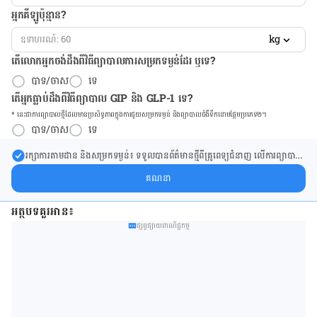
អ្នកគីឡូប៉ុន្មាន?
kg
តើលោកអ្នកចង់ដឹង​ពីវិធីព្យាបាលការសម្រកទម្ងន់ដែរ ឬទេ?
បាទ/ចាស
ទេ
តើអ្នកធ្លាប់ដឹងពីវិធីព្យាបាល GIP និង GLP-1 ទេ?
* នេះ​ជា​ការ​ព្យា​បាល​ថ្មីដែល​​មាន​ប្រសិទ្ធ​ភាព​ក្នុង​ការ​ជួយ​សម្រក​ទម្ងន់ និង​ព្យា​បាល​ជំ​ងឺ​ទឹក​នោម​ផ្អែម​ប្រភេទ២។
បាទ/ចាស
ទេ
រក្សា​ការ​តាមដាន និងសម្រក​ទម្ងន់៖ ទទួលបាន​ព័ត៌​មាន​ថ្មី​ពី​គ្រូពេទ្យ​ជំនាញ លើ​ការ​ព្យា​បាល​
ការសម្រក​ទម្ងន់ និងការផ្តល់ជំនួយដោយផ្ទាល់​ក្នុង​ប្រអប់​សារ​របស់​អ្នក។
គណនា
អត្ថបទគួរអាន៖
ផ្សព្វផ្សាយពាណិជ្ជកម្ម