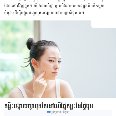
ដែល​នៅ​ជុំវិញ​ខ្លួន។ យ៉ាង​ណា​មិញ ​គ្នា​យើង​អាច​សាកល្បង​តិចនិក​មួយ​
ចំនួន​ ដើម្បី​បង្ការ​បញ្ហា​មុន​នេះ​ប្រកប​ដោយ​ប្រសិទ្ធភាព។
គន្លឹះ​បង្ការ​បញ្ហា​មុន​តែ​នៅ​លើ​ផ្នែក​ខ្លះ​នៃ​ផ្ទៃ​មុខ
ផ្សព្វផ្សាយពាណិជ្ជកម្ម