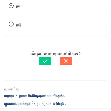
ប្រភព
Tips for Taking Care of Your Skin
ប្រវត្តិ
https://kidshealth.org/en/teens/skin-tips.html
កំណែ​ប្រែបច្ចុប្បន្ន
What to do About Adult Acne
14/07/2023
https://www.aarp.org/disrupt-aging/stories/info-
អត្ថបទ​ដោយ 
នូ សោភ័ណ្ឌ
តើអត្ថបទនេះមានប្រយោជន៍ដែរទេ?
2019/adult-acne.html
ត្រួតពិនិត្យដោយ 
វេជ្ជ. ចាន់ ស៊ីណេត
បច្ចុប្បន្នភាពដោយ៖ 
នូ សោភ័ណ្ឌ
Acne
https://www.nationwidechildrens.org/conditions/
acne
អត្ថបទពាក់ព័ន្ធ
បញ្ហាមុន ៥ ប្រភេទ និងវិធីព្យាបាលដែលយើងគួរដឹង
Adult Acne in Women: What’s Triggering Your 
ក្បួនការពារមុខកើតមុន កុំឲ្យខូចស្បែកមុខ ទៅជាខូងៗ
Breakouts?