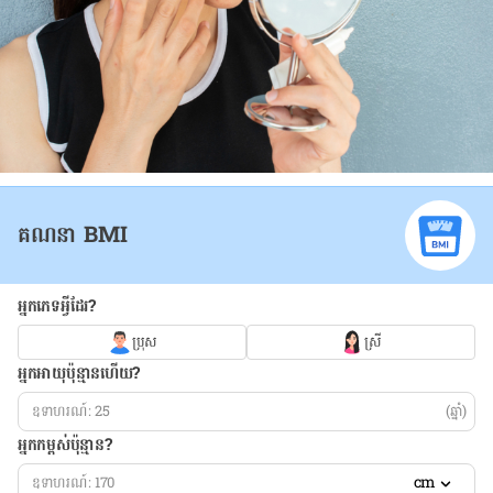
គណនា BMI
អ្នកភេទអ្វីដែរ?
ប្រុស
ស្រី
អ្នកអាយុប៉ុន្មានហើយ?
(ឆ្នាំ)
អ្នកកម្ពស់ប៉ុន្មាន?
cm