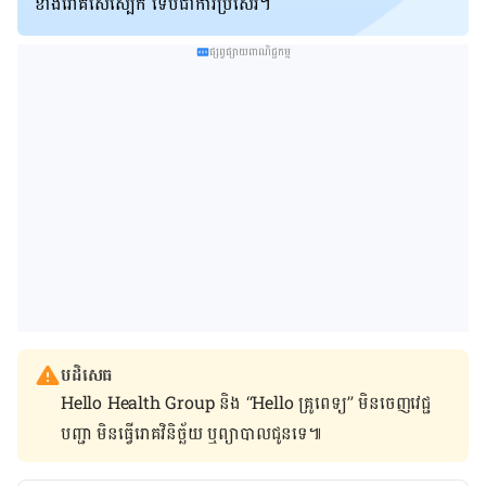
ខាង​រោគ​សើ​ស្បែក​ ទើប​ជា​ការ​ប្រសើរ។
ផ្សព្វផ្សាយពាណិជ្ជកម្ម
បដិសេធ
Hello Health Group និង “Hello គ្រូពេទ្យ” មិន​ចេញ​វេជ្ជ
បញ្ជា មិន​ធ្វើ​រោគវិនិច្ឆ័យ ឬ​ព្យាបាល​ជូន​ទេ៕