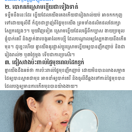
២. បោក​គក់​ស្រោម​ខ្នើយ​ជា​ទៀងទាត់
​​​​​​ទន្ទឹម​នឹង​នេះ​ដែរ ខ្នើយ​ដែល​យើង​គេងកើយ​ជា​រៀង​រាល់​យប់​ អាច​កក​កុញ​
ទៅ​ដោយ​ធូលី​ដី ក៏​ដូចជា​​ខ្លាញ់​ពី​ផ្ទៃ​មុខ​យើង​ ព្រម​ទាំង​ផលិតផល​ថែ​រក្សា​
ស្បែក​​​ផ្សេង​ៗ។ ​មួយ​វិញ​ទៀត ស្រោម​ខ្នើយ​ដែល​​ធ្វើ​ពី​កប្បាស​ ងាយ​ប្រមូល​
ផ្ដុំ​បាក់តេរី និង​ភ្នាក់ងារ​បង្ក​អាលែកហ្ស៊ី ដែល​​​​បណ្ដាល​ឲ្យ​ស្បែក​ងាយ​នឹង​កើត​
មុន។ ដូច្នេះ​ហើយ​ គ្នា​យើង​គួរ​ផ្លាស់ប្ដូរ​ស្រោម​ខ្នើយ​​ឲ្យ​បាន​ញឹកញាប់​ និង​​ជា​
រៀង​រាល់​២ ឬ​៣​​ថ្ងៃ​ម្ដង​ ទើប​ជា​ការ​ប្រសើរ។
៣. ជៀសវាង​ប៉ះពាល់​​ផ្ទៃ​មុខ​​ពេល​ដៃ​កខ្វក់
គ្នា​យើង​ដឹង​អត់​ថា ការ​ប៉ះពាល់​ផ្ទៃ​មុខ​ញឹកញាប់​ ដោយ​មិន​បាន​លាង​សម្អាត​
ដៃ​ឲ្យ​បាន​ស្អាត​ជា​មុន​ អាច​នាំ​ឲ្យ​បាក់តេរី និង​ធូលី​ដី​ឆ្លង​ទៅ​កាន់​ផ្ទៃ​មុខ​បាន
ដែល​​បង្ក​ឲ្យ​មាន​ការ​កើត​មុន​​បាន​​យ៉ាង​ងាយ​។