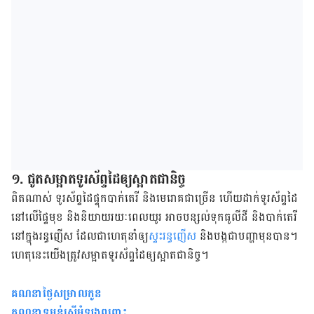
១. ជូត​សម្អាត​ទូរស័ព្ទ​ដៃ​ឲ្យ​ស្អាត​ជានិច្ច
​​ពិត​ណាស់​ ទូរស័ព្ទ​ដៃ​ផ្ទុក​បាក់តេរី និង​មេរោគ​ជា​ច្រើន​ ហើយដាក់​​ទូរស័ព្ទ​ដៃ​
នៅ​លើ​ផ្ទៃ​មុខ ​និង​និយាយ​រយៈពេល​យូរ អាច​​បន្សល់​ទុក​ធូលី​ដី និង​បាក់តេរី​
នៅ​ក្នុង​រន្ធ​ញើស ​ដែល​ជា​ហេតុ​​នាំ​ឲ្យ​
ស្ទះ​រន្ធ​ញើស
និង​បង្ក​ជា​បញ្ហា​មុន​បាន​។​
ហេតុ​នេះ​យើង​ត្រូវ​សម្អាត​ទូរស័ព្ទ​ដៃ​ឲ្យ​ស្អាត​ជា​និច្ច។​
គណនាថ្ងៃសម្រាលកូន
គណនាទម្ងន់ស្ត្រីអំឡុងពពោះ