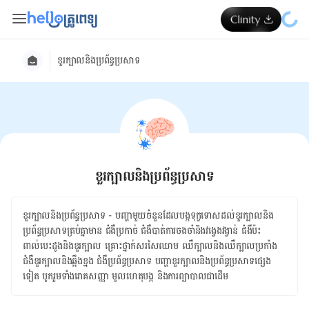
ខួរក្បាលនិងប្រព័ន្ធប្រសាទ
ខួរក្បាលនិងប្រព័ន្ធប្រសាទ
ខួរក្បាល​និង​ប្រព័ន្ធ​ប្រសាទ​​ ​- បញ្ហា​មួយ​ចំនួន​ដែល​បង្ក​ទុក្ខទោស​ដល់​ខួរក្បាល​និង​
ប្រព័ន្ធប្រសាទ​​​គ្រប់​គ្នា​មាន ជំងឺប្រកាច់ ​ជំងឺបាត់ការចងចាំនិងវង្វេងវង្វាន់ ​ជំងឺប៉ះ
ពាល់បេះដូងនិងខួរក្បាល ​គ្រោះថ្នាក់សរសៃឈាម ​ឈឺក្បាលនិងឈឺក្បាលប្រកាំង ​
ជំងឺ​ខួរ​ក្បាលនិង​ឆ្អឹង​ខ្នង ​ជំងឺ​ប្រព័ន្ធ​ប្រសាទ ​បញ្ហាខួរក្បាលនិងប្រព័ន្ធ​ប្រសាទផ្សេង
ទៀត ​​បូករួម​ទាំង​រោគសញ្ញា មូលហេតុ​បង្ក និង​ការ​ព្យាបាល​ជា​ដើម