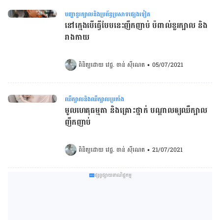
បញ្ហាខួរក្បាលនិងប្រព័ន្ធប្រសាទផ្សេងទៀត
នៅក្មេងបើធ្វើបែបនេះញឹកញាប់ ប៉ពាល់ខួរក្បាល និង
រាងកាយ
ពិនិត្យដោយ 
វេជ្ជ. ចាន់ ស៊ីណេត
•
05/07/2021
ឈឺក្បាលនិងឈឺក្បាលប្រកាំង
មូលហេតុធម្មតា និងគ្រោះថ្នាក់ បណ្ដាលឲ្យឈឺក្បាល
ញឹកញាប់
ពិនិត្យដោយ 
វេជ្ជ. ចាន់ ស៊ីណេត
•
21/07/2021
ផ្សព្វផ្សាយពាណិជ្ជកម្ម