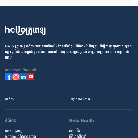
Hello គ្រូពេទ្យ ​ចង់​ក្លាយ​ជា​ប្រភព​ជិតស្និទ្ធបំផុតដើម្បី​ផ្ដល់​ព័ត៌មាន​ដ៏​ត្រឹមត្រូវ​ ដើម្បី​ជា​ទុន​ក្នុង​ការ​សម្រេច​
ចិត្ត ធ្វើ​យ៉ាង​ណា​ឲ្យ​បងប្អូន​រស់នៅ​ប្រកប​ដោយ​សុខភាព​ល្អ​បរិបូរណ៍ និង​ស្រស់ស្រាយ​សុខសប្បាយ​ជា​
ដរាប
តាម​ដាន​ពួក​យើង​នៅ​លើ
មាតិកា
រង្វាស់​សុខភាព
ព័ត៌មាន
Hello Health
ខនិងលក្ខខណ្ឌ
អំពីយើង
គោលការណ៍ឯកជនភាព
អំពី​ថ្នាក់ដឹកនាំ