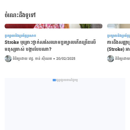
ចំណេះដឹងទូទៅ
ខួរក្បាលនិងប្រព័ន្ធប្រសាទ
ខួរក្បាលនិងប្រព័ន្
Stroke ឬគ្រោះថ្នាក់សរសៃឈាមខួរក្បាលកើតច្រើនលើ
ការដឹងសញ្ញា
មនុស្សចាស់ បង្ការបែបណា?
(Stroke) អ
ពិនិត្យដោយ 
វេជ្ជ. ចាន់ ស៊ីណេត
•
20/02/2025
ពិនិត្យដោយ
ផ្សព្វផ្សាយពាណិជ្ជកម្ម