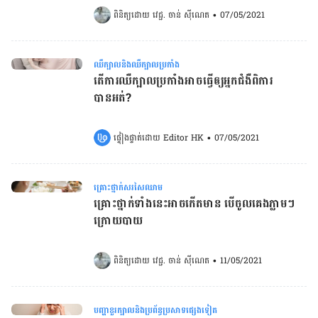
ពិនិត្យដោយ 
វេជ្ជ. ចាន់ ស៊ីណេត
•
07/05/2021
ឈឺក្បាលនិងឈឺក្បាលប្រកាំង
តើការឈឺក្បាលប្រកាំងអាចធ្វើឲ្យអ្នកជំងឺពិការ
បានអត់?
ផ្ទៀងផ្ទាត់ដោយ 
Editor HK
•
07/05/2021
គ្រោះថ្នាក់សរសៃឈាម
គ្រោះថ្នាក់ទាំងនេះ​អាចកើតមាន បើ​ចូលគេង​ភ្លាមៗ
ក្រោយបាយ
ពិនិត្យដោយ 
វេជ្ជ. ចាន់ ស៊ីណេត
•
11/05/2021
បញ្ហាខួរក្បាលនិងប្រព័ន្ធប្រសាទផ្សេងទៀត