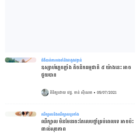
ជំងឺបាត់ការចងចាំនិងវង្វេងវង្វាន់
ឧស្សាហ៍​ភ្លេចភ្លាំង តិចនិក​ធម្មជាតិ ​៥ យ៉ាង​នេះ​ អាច​
ជួយ​បាន
ពិនិត្យដោយ 
វេជ្ជ. ចាន់ ស៊ីណេត
•
05/07/2021
ឈឺក្បាលនិងឈឺក្បាលប្រកាំង
ឈឺក្បាល មិនមែនចេះតែលេបថ្នាំគ្រប់ពេលទេ អាចប៉ះ
ពាល់សុខភាព