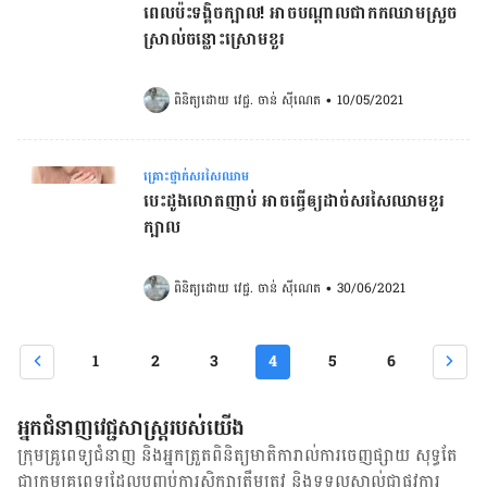
ពេលប៉ះទង្គិចក្បាល! អាចបណ្ដាលជាកក​ឈាម​ស្រួច​
ស្រាល់​ចន្លោះ​ស្រោម​ខួរ
ពិនិត្យដោយ 
វេជ្ជ. ចាន់ ស៊ីណេត
•
10/05/2021
គ្រោះថ្នាក់សរសៃឈាម
បេះដូងលោតញាប់ អាចធ្វើឲ្យដាច់សរសៃឈាមខួរ
ក្បាល
ពិនិត្យដោយ 
វេជ្ជ. ចាន់ ស៊ីណេត
•
30/06/2021
1
2
3
4
5
6
អ្នកជំនាញវេជ្ជសាស្ត្ររបស់យើង
ក្រុមគ្រូពេទ្យជំនាញ និង​អ្នក​ត្រួតពិនិត្យ​មាតិការាល់ការចេញផ្សាយ សុទ្ធតែ
ជា​ក្រុម​គ្រូពេទ្យ​ដែល​បញ្ចប់ការសិក្សាត្រឹមត្រូវ និង​ទទួល​ស្គាល់​ជាផ្លូវការ​