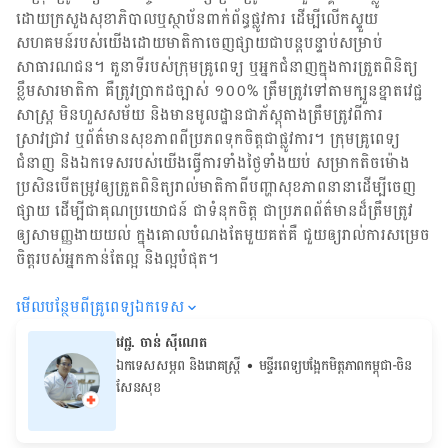
ដោយ​ក្រសួងសុខាភិបាលឬស្ថាប័ន​ពាក់ព័ន្ធ​ផ្លូវការ ដើម្បីលើកស្ទួយ​
សហគមន៍​របស់យើង​ដោយ​មាតិកា​ចេញផ្សាយជាបន្តបន្ទាប់សម្រាប់
សាធារណជន។ តួនាទីរបស់​ក្រុមគ្រូពេទ្យ ឬ​អ្នក​ជំនាញ​ក្នុងការ​ត្រួតពិនិត្យ​
ខ្លឹមសារ​មាតិកា គឺ​ត្រូវ​ប្រាកដ​ច្បាស់ ១០០% ត្រឹមត្រូវ​ទៅតាម​ក្បួនខ្នាតវេជ្ជ
សាស្ត្រ មិនហួសសម័យ និង​មានមូលដ្ឋាន​ជា​ភ័ស្តុតាង​ត្រឹមត្រូវ​ពី​ការ​
ស្រាវជ្រាវ ឬ​ព័ត៌មាន​សុខភាព​ពី​ប្រភព​ទុកចិត្ត​ជាផ្លូវការ។ ក្រុមគ្រូពេទ្យ
ជំនាញ និង​ឯកទេស​របស់យើង​ធ្វើការ​ទាំង​ថ្ងៃទាំងយប់ សម្រាក​តិចម៉ោង
ប្រសិន​បើ​តម្រូវ​ឲ្យ​ត្រួតពិនិត្យ​រាល់​មាតិកា​ពី​បញ្ហា​សុខភាព​នានា​ដើម្បី​ចេញ​
ផ្សាយ ដើម្បី​ជា​គុណប្រយោជន៍ ជា​ទំនុកចិត្ត ជា​ប្រភព​ព័ត៌មាន​ដ៏​ត្រឹមត្រូវ
ឲ្យសាមញ្ញ​ងាយយល់ ក្នុងគោលបំណង​តែមួយ​គត់​គឺ ជួយ​ឲ្យ​រាល់ការសម្រេច
ចិត្ត​របស់​អ្នក​កាន់តែ​ល្អ និង​ល្អ​បំផុត។
មើល​បន្ថែម​ពី​គ្រូពេទ្យ​ឯកទេស
វេជ្ជ. ចាន់ ស៊ីណេត
ឯកទេសសម្ភព និងរោគស្ត្រី
• ម​ន្ទីរពេទ្យបង្អែកមិត្តភាពកម្ពុជា-ចិន
សែនសុខ