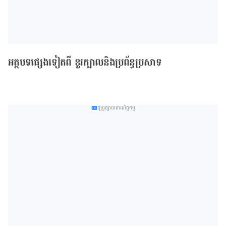
អត្ថបទផ្សេងទៀតពី ខួរក្បាលនិងប្រព័ន្ធប្រសាទ
ផ្សព្វផ្សាយពាណិជ្ជកម្ម