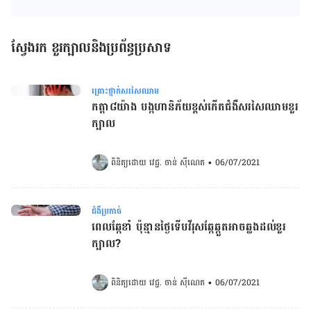
ស្វែងរក ខួរក្បាលនិងប្រព័ន្ធប្រសាទ
គ្រោះថ្នាក់សរសៃឈាម
កត្តា​៨យ៉ាង បង្ក​ហានិភ័យ​ខ្ពស់​កើត​​ជំងឺ​សរសៃ​ឈាម​ខួរ​
ក្បាល
ពិនិត្យដោយ 
វេជ្ជ. ចាន់ ស៊ីណេត
•
06/07/2021
ជំងឺប្រកាច់
ពេលឆ្កែខាំ ប៉ុន្មានថ្ងៃទើបវីរុសឆ្កែឆ្កួតអាចឆ្លងដល់ខួរ
ក្បាល?
ពិនិត្យដោយ 
វេជ្ជ. ចាន់ ស៊ីណេត
•
06/07/2021