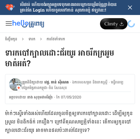
បើរវល់ ហើយចង់​រក្សាអត្ថបទទុកអានពេលក្រោយ​ច្រើនប៉ុណ្ណាក៏បាន
គ្រាន់តែ​ Login ហើយចូលទៅកាន់ សុខភាពខ្ញុំ ឥឡូវនេះ!
ចិញ្ចឹមកូន
ទារក
ការថែទាំទារក
ទារកបៅក្បាលដោះជ័រយូរ អាចរីកក្រអូម
មាត់អត់?
ត្រួតពិនិត្យដោយ
វេជ្ជ. ចាន់ ស៊ីណេត
·
ឯកទេសសម្ភព និងរោគស្ត្រី
·
ម​ន្ទីរពេទ្យ
បង្អែកមិត្តភាពកម្ពុជា-ចិន សែនសុខ
អត្ថបទ​ដោយ
នាង សុខុមដាលីញ៉ា
·
កែ 07/05/2020
ម៉ាក់ៗ​ស្ទើរ​ទាំង​អស់​ហើយ​ដែល​ចូល​ចិត្ត​ឲ្យ​ទារក​បៅ​ក្បាល​ដោះ ដើម្បី​ឲ្យ​កូន​
ស្រួល​ មិន​ងិក​ង៉ក់​ ​រករឿង។ ក្រៅ​ពី​គុណ​សម្បត្តិ​ទាំង​នេះ តើ​ការ​ឲ្យកូន​បៅ​
ក្បាលដោះ​ជ័រ​យូរ អាចមាន​ផល​ប៉ះពាល់​ដែរ​ឬ​ទេ?