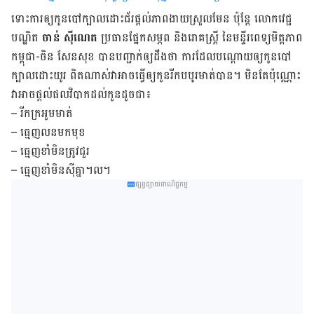
ទោះ​ការ​ឲ្យ​កូន​បៅ​ក្បាល​ដោះជ័រ​ផ្តល់​ភាព​ងាយ​ស្រួល​មែន ប៉ុន្តែ លោក​វេជ្ជ
បណ្ឌិត
ចាន់ ស៊ីណេត
ប្រធាន​ផ្នែក​សម្ភព និង​រោគ​ស្រ្តី នៃ​មន្ទីរពេទ្យ​មិត្តភាព​
កម្ពុជា-ចិន​ សែនសុខ បាន​បញ្ជាក់​ឲ្យ​ដឹង​ថា ការ​ដែល​បណ្តោយ​ឲ្យ​កូន​បៅ​
ក្បាល​ដោះ​យូរ ពិត​ណាស់​វា​អាច​ធ្វើ​ឲ្យ​កូន​រីក​បបូរ​មាត់​បាន​។ មិន​តែ​ប៉ុណ្ណោះ
វា​អាច​ផ្តល់​ផល​វិបាក​ដល់​កូន​ដូចជា៖
– រីកក្រអូមមាត់
– ធ្មេញលនមកមុខ
– ធ្មេញខាំមិនត្រូវជួរ
– ធ្មេញខាំមិនស៊ីគ្នា។ល។
ផ្សព្វផ្សាយពាណិជ្ជកម្ម