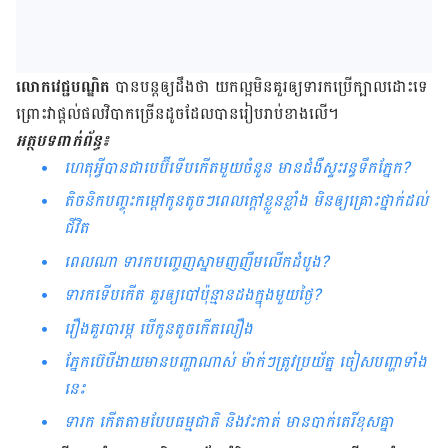
លោក​វេជ្ជបណ្ឌិត
បាន​បន្ត​ឲ្យ​ដឹង​ថា យកល្អ​មិន​គួរ​ឲ្យ​ទារក​ប្រើ​ក្បាល​ដោះ​ទេ
ព្រោះ​វា​ផ្តល់​ផល​វិបាក​ច្រើន​ដូច​ដែល​បាន​រៀប​រាប់​ខាង​លើ។
អត្ថបទពាក់ព័ន្ធ៖
ហេតុអ្វី​បាន​ជា​បេប៊ី​ទើប​កើត​មួយ​ចំនួន មាន​ជំងឺ​ស្ទះ​រន្ធ​ទឹកភ្នែក?
តិចនិកបញ្ចុះ​កម្តៅ​កូន​តូចៗ​ពេលក្តៅ​ខ្លួន​ខ្លាំង មិន​​​ឲ្យ​​​​​គ្រោះ​ថ្នាក់​ដល់​
ជីវិត
ពេលណា ទារកបញ្ចេញស្នាមញញឹមលើកដំបូង?
ទារកទើបកើត គួរឲ្យបៅប៉ុន្មានដងក្នុងមួយថ្ងៃ?
រឿង​គួរ​បារម្ភ បើ​កូនតូច​កើត​លឿង
ភ្នែក​​​​ប៊េបី​​ងាយ​​មាន​បញ្ហា​​ណាស់ ម៉ាក់​ៗ​​​​ត្រូវ​​ប្រយ័ត្ន ​ចៀស​បញ្ហា​​ទាំង
នេះ
ទារក កើតតាមបែបធម្មជាតិ និងវះកាត់ មានបាក់តេរីខុសគ្នា