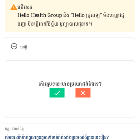
បដិសេធ
Hello Health Group និង “Hello គ្រូពេទ្យ” មិន​ចេញ​វេជ្ជ
បញ្ជា មិន​ធ្វើ​រោគវិនិច្ឆ័យ ឬ​ព្យាបាល​ជូន​ទេ៕
ប្រវត្តិ
កំណែ​ប្រែបច្ចុប្បន្ន
07/05/2020
អត្ថបទ​ដោយ 
នាង សុខុមដាលីញ៉ា
តើអត្ថបទនេះមានប្រយោជន៍ដែរទេ?
ត្រួតពិនិត្យដោយ 
វេជ្ជ. ចាន់ ស៊ីណេត
បច្ចុប្បន្នភាពដោយ៖ 
ដេត ធន្នី
អត្ថបទពាក់ព័ន្ធ
ម៉េចបានប៉ាម៉ាក់គួរនាំកូនតូចទៅចាក់វ៉ាក់សាំងប្រឆាំងជំងឺគ្រុនពោះវៀន?