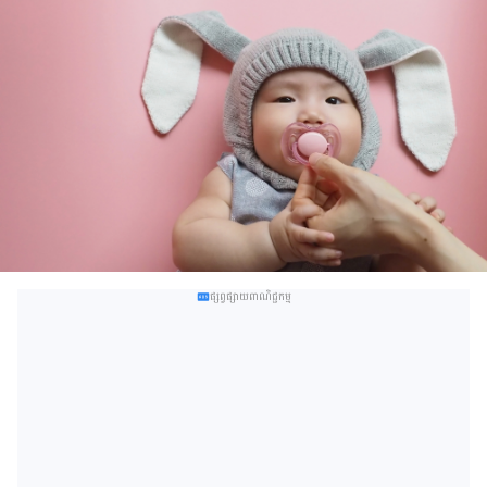
ផ្សព្វផ្សាយពាណិជ្ជកម្ម