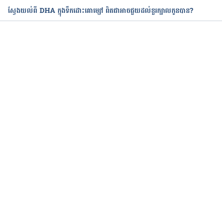
ស្វែងយល់ពី DHA ក្នុងទឹកដោះគោម្សៅ ពិតជាអាចជួយដល់ខួរក្បាលកូនបាន?
កំពុងដំណើរការ...