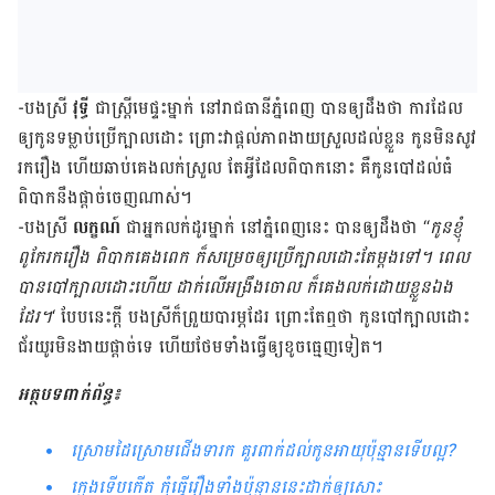
-បង​ស្រី
វុទ្ធី
ជា​ស្រ្តី​មេផ្ទះ​ម្នាក់ នៅ​រាជធានីភ្នំពេញ បាន​ឲ្យ​ដឹង​ថា ការ​ដែល​
ឲ្យ​កូន​ទម្លាប់​ប្រើ​ក្បាល​ដោះ ព្រោះ​វា​ផ្តល់​ភាព​ងាយ​ស្រួល​ដល់​ខ្លួន កូន​មិន​សូវ​
រក​រឿង ហើយ​ឆាប់​គេង​លក់​ស្រួល តែអ្វីដែល​ពិបាក​នោះ គឺ​កូន​បៅ​ដល់​ធំ
ពិបាក​នឹង​ផ្តាច់​ចេញ​ណាស់។
-បង​ស្រី
លក្ខណ៍
ជា​អ្នក​លក់​ដូរ​ម្នាក់​ នៅភ្នំពេញនេះ បាន​ឲ្យ​ដឹង​ថា “
កូន​ខ្ញុំ​
ពូកែ​រក​រឿង ពិបាក​គេង​ពេក ក៏​សម្រេច​ឲ្យ​ប្រើ​ក្បាល​ដោះ​តែ​ម្តង​ទៅ។ ពេល​
បាន​បៅ​ក្បាល​ដោះ​ហើយ ដាក់​លើ​អង្រឹង​ចោល ក៏​គេង​លក់​ដោយ​ខ្លួន​ឯង​
ដែរ។
‘ បែប​នេះ​ក្តី បងស្រី​ក៏​ព្រួយ​បារម្ភ​ដែរ ព្រោះ​តែ​ឮ​ថា កូនបៅ​ក្បាលដោះ​
ជ័រ​យូរ​មិន​ងាយ​ផ្តាច់​ទេ ហើយ​ថែម​ទាំង​ធ្វើ​ឲ្យ​ខូច​ធ្មេញ​ទៀត។
អត្ថបទពាក់ព័ន្ធ៖
ស្រោមដៃស្រោមជើងទារក គួរពាក់ដល់កូនអាយុប៉ុន្មានទើបល្អ?
ក្មេង​ទើប​កើត កុំ​ធ្វើ​រឿង​​ទាំង​ប៉ុន្មាន​នេះ​ដាក់​ឲ្យ​សោះ