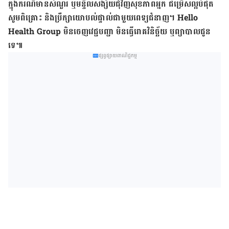
ក្នុង​ករណី​មាន​សំណួរ ឬ​មន្ទិលសង្ស័យ​ជុំវិញ​សុខភាព​អ្នក ជម្រើស​ល្អ​បំផុត
សូម​ពិគ្រោះ និង​ប្រឹក្សា​យោបល់​ផ្ទាល់​ជាមួយ​ពេទ្យ​ជំនាញ។ Hello
Health Group មិន​ចេញ​វេជ្ជបញ្ជា មិន​ធ្វើ​រោគវិនិច្ឆ័យ ឬ​ព្យាបាល​ជូន​
ទេ៕
ផ្សព្វផ្សាយពាណិជ្ជកម្ម