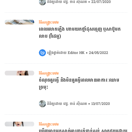
ពិនិត្យដោយ 
វេជ្ជ. ចាន់ ស៊ីណេត
•
22/07/2020
វិធីសង្គ្រោះបឋម
ពេលរលាកភ្លើង ហាមយកថ្នាំដុសធ្មេញ ឬសាប៊ូមក​
លាប (វីដេអូ)
ផ្ទៀងផ្ទាត់ដោយ 
Editor HK
•
24/05/2022
វិធីសង្គ្រោះបឋម
ចំណុចគួរធ្វើ និង​មិនគួរធ្វើ​ពេល​មាន​អាការៈឈាម
ច្រមុះ
ពិនិត្យដោយ 
វេជ្ជ. ចាន់ ស៊ីណេត
•
13/07/2020
វិធីសង្គ្រោះបឋម
ឃើញមានអ្នកស្លាក់អាហារកុំទាន់ស្លន់ សាកជួយដោយ