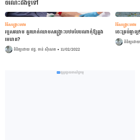
ចំណេះដឹងទូទៅ
វិធីសង្គ្រោះបឋម
វិធីសង្គ្រោះបឋម
របួសឈាម គួរឃាត់ឈាមសង្រ្គោះបឋមបែបណាកុំឱ្យឆ្លង
ចេះគ្រប់គ្នា
មេរោគ?
ពិនិត្យដោយ
ពិនិត្យដោយ 
វេជ្ជ. ចាន់ ស៊ីណេត
•
11/02/2022
ផ្សព្វផ្សាយពាណិជ្ជកម្ម