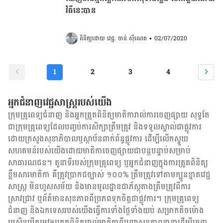
វិធីនេះបាន
ពិនិត្យដោយ 
វេជ្ជ. ចាន់ ស៊ីណេត
•
02/07/2020
1
2
3
4
អ្នកជំនាញវេជ្ជសាស្ត្ររបស់យើង
ក្រុមគ្រូពេទ្យជំនាញ និង​អ្នក​ត្រួតពិនិត្យ​មាតិការាល់ការចេញផ្សាយ សុទ្ធតែ
ជា​ក្រុម​គ្រូពេទ្យ​ដែល​បញ្ចប់ការសិក្សាត្រឹមត្រូវ និង​ទទួល​ស្គាល់​ជាផ្លូវការ​
ដោយ​ក្រសួងសុខាភិបាលឬស្ថាប័ន​ពាក់ព័ន្ធ​ផ្លូវការ ដើម្បីលើកស្ទួយ​
សហគមន៍​របស់យើង​ដោយ​មាតិកា​ចេញផ្សាយជាបន្តបន្ទាប់សម្រាប់
សាធារណជន។ តួនាទីរបស់​ក្រុមគ្រូពេទ្យ ឬ​អ្នក​ជំនាញ​ក្នុងការ​ត្រួតពិនិត្យ​
ខ្លឹមសារ​មាតិកា គឺ​ត្រូវ​ប្រាកដ​ច្បាស់ ១០០% ត្រឹមត្រូវ​ទៅតាម​ក្បួនខ្នាតវេជ្ជ
សាស្ត្រ មិនហួសសម័យ និង​មានមូលដ្ឋាន​ជា​ភ័ស្តុតាង​ត្រឹមត្រូវ​ពី​ការ​
ស្រាវជ្រាវ ឬ​ព័ត៌មាន​សុខភាព​ពី​ប្រភព​ទុកចិត្ត​ជាផ្លូវការ។ ក្រុមគ្រូពេទ្យ
ជំនាញ និង​ឯកទេស​របស់យើង​ធ្វើការ​ទាំង​ថ្ងៃទាំងយប់ សម្រាក​តិចម៉ោង
ប្រសិន​បើ​តម្រូវ​ឲ្យ​ត្រួតពិនិត្យ​រាល់​មាតិកា​ពី​បញ្ហា​សុខភាព​នានា​ដើម្បី​ចេញ​