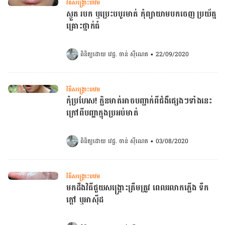
វិធីសង្គ្រោះបឋម
ស្ងួត របក ឬប្រេះបបូរមាត់ កុំព្យាយាមបកចេញ ប្រយ័ត្ន
គ្រោះថ្នាក់ធំ
ពិនិត្យដោយ 
វេជ្ជ. ចាន់ ស៊ីណេត
•
22/09/2020
វិធីសង្គ្រោះបឋម
កុំប្រហែស! ក្លិនមាត់អាចបញ្ជាក់ពីជំងឺផ្សេងៗទាំងនេះ
ក្រៅពីបញ្ហាក្នុងប្រអប់មាត់
ពិនិត្យដោយ 
វេជ្ជ. ចាន់ ស៊ីណេត
•
03/08/2020
វិធីសង្គ្រោះបឋម
មកដឹងវិធីជួយសង្គ្រោះត្រឹមត្រូវ ពេលរលាកភ្លើង ទឹក
ក្តៅ ឬអាស៊ីដ