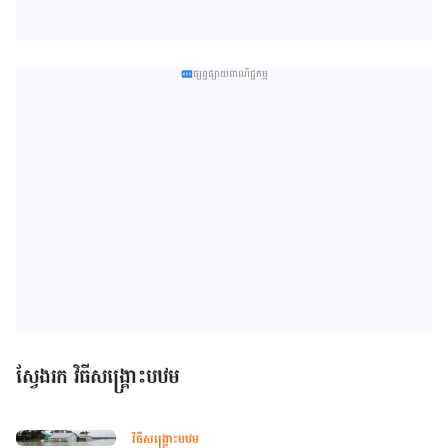
ផ្សព្វផ្សាយពាណិជ្ជកម្ម
ស្វែងរក វិធីសង្គ្រោះបឋម
វិធីសង្គ្រោះបឋម