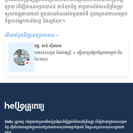
ផ្សាយ ដើម្បី​ជា​គុណប្រយោជន៍ ជា​ទំនុកចិត្ត ជា​ប្រភព​ព័ត៌មាន​ដ៏​ត្រឹមត្រូវ
ឲ្យសាមញ្ញ​ងាយយល់ ក្នុងគោលបំណង​តែមួយ​គត់​គឺ ជួយ​ឲ្យ​រាល់ការសម្រេច
ចិត្ត​របស់​អ្នក​កាន់តែ​ល្អ និង​ល្អ​បំផុត។
មើល​បន្ថែម​ពី​គ្រូពេទ្យ​ឯកទេស
វេជ្ជ. ចាន់ ស៊ីណេត
ឯកទេសសម្ភព និងរោគស្ត្រី
• ម​ន្ទីរពេទ្យបង្អែកមិត្តភាពកម្ពុជា-ចិន
សែនសុខ
Hello គ្រូពេទ្យ ​ចង់​ក្លាយ​ជា​ប្រភព​ជិតស្និទ្ធបំផុតដើម្បី​ផ្ដល់​ព័ត៌មាន​ដ៏​ត្រឹមត្រូវ​ ដើម្បី​ជា​ទុន​ក្នុង​ការ​សម្រេច​
ចិត្ត ធ្វើ​យ៉ាង​ណា​ឲ្យ​បងប្អូន​រស់នៅ​ប្រកប​ដោយ​សុខភាព​ល្អ​បរិបូរណ៍ និង​ស្រស់ស្រាយ​សុខសប្បាយ​ជា​
ដរាប