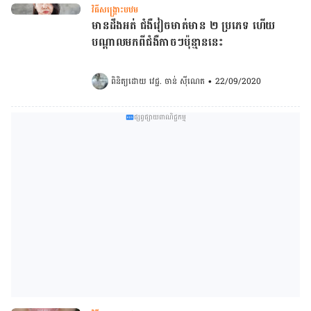
វិធីសង្គ្រោះបឋម
មានដឹងអត់ ជំងឺវៀចមាត់មាន ២ ប្រភេទ ហើយ
បណ្ដាលមកពីជំងឺកាចៗប៉ុន្មាននេះ
ពិនិត្យដោយ 
វេជ្ជ. ចាន់ ស៊ីណេត
•
22/09/2020
ផ្សព្វផ្សាយពាណិជ្ជកម្ម