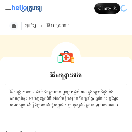
ទម្លាប់ល្អ
វិធីសង្គ្រោះបឋម
វិធីសង្គ្រោះបឋម
វិធីសង្គ្រោះបឋម - ជា​វិធី​ដោះស្រាយ​បញ្ហា​គ្រោះថ្នាក់​នានា ក្នុង​កម្រិត​ដំបូង និង​
សាមញ្ញ​បំផុត មុន​បញ្ជូន​អ្នក​ជំងឺ​ទៅ​ដល់​មន្ទីរ​ពេទ្យ ហើយ​គ្រប់គ្នា គួរ​តែ​ចេះ ឬ​ស្វែង
យល់​បន្ថែម ដើម្បី​ជា​ប្រយោជន៍​ជួយ​ខ្លួន​ឯង ឬ​មនុស្ស​ជា​ទីស្រលាញ់​បាន​ទាន់​ពេល