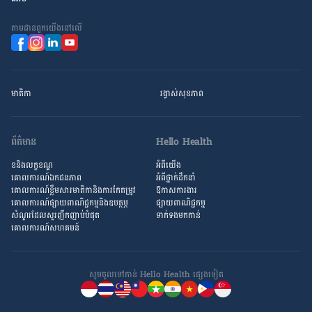
តាម​ដាន​ពួក​យើង​នៅ​លើ
មាតិកា
រង្វាស់​សុខភាព
ព័ត៌មាន
Hello Health
ខនិងលក្ខខណ្ឌ
អំពីយើង
គោលការណ៍ឯកជនភាព
អំពី​ថ្នាក់ដឹកនាំ
គោលការណ៍​ខ្លឹម​សារ​មាតិកា​និង​ការ​កែតម្រូវ
ឱកាស​ការងារ
គោលការណ៍ផ្សាយពាណិជ្ជកម្មនិងឧបត្ថម្ភ
ផ្សាយពាណិជ្ជកម្ម
សំណួរ​ដែល​សួរ​ញឹកញាប់​បំផុត
ទាក់ទងមកកាន់
គោលការណ៍​សហគមន៍
សូមចូល​ទៅកាន់ Hello Health ផ្សេង​ទៀត