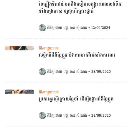
ខែភ្លៀងទឹកជន់ មកដឹងរបៀបសង្គ្រោះពេលលង់ទឹក
ទាំងក្មេងចាស់ ឲ្យផុតពីគ្រោះថ្នាក់
ពិនិត្យដោយ 
វេជ្ជ. ចាន់ ស៊ីណេត
•
12/09/2024
វិធីសង្គ្រោះបឋម
លម្អិតពីជំងឺឆ្កែឆ្កួត និងការចាក់វ៉ាក់សាំងការពារ
ពិនិត្យដោយ 
វេជ្ជ. ចាន់ ស៊ីណេត
•
28/09/2020
វិធីសង្គ្រោះបឋម
ប្រការគួរធ្វើក្រោយឆ្កែខាំ ដើម្បីបង្ការជំងឺឆ្កែឆ្កួត
ពិនិត្យដោយ 
វេជ្ជ. ចាន់ ស៊ីណេត
•
28/09/2020