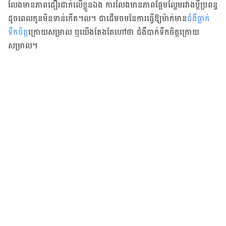
លែងមានភាពជឿរជាក់លើខ្លួនឯង ការលែងមានភាព​ផ្អែមល្ហែម​រវាងប្តីប្រពន្ធ​
ដូចពេល​កូន​មិនទាន់កើត។ល។ ជាដើម​ចមនៃការធ្វើឱ្យម៉ាក់មាន​
ជំងឺធ្លាក់
ទឹកចិត្ត
ក្រោយសម្រាល ​ឬយើង​តែង​តែ​ហៅថា ជំងឺបាក់ទឹកចិត្តក្រោយ
សម្រាល។