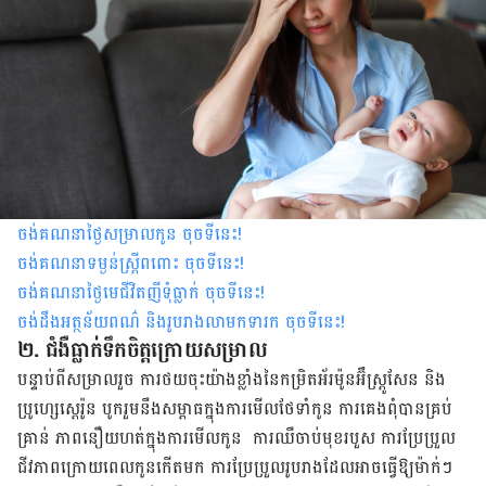
ចង់គណនាថ្ងៃសម្រាលកូន ចុចទីនេះ
!
ចង់គណនាទម្ងន់ស្រ្តីពពោះ ចុចទីនេះ
!
ចង់គណនាថ្ងៃមេជីវិតញីទុំធ្លាក់ ចុចទីនេះ
!
ចង់ដឹងអត្ថន័យពណ៌ និងរូបរាងលាមកទារក ចុចទីនេះ
!
២. ជំងឺធ្លាក់ទឹកចិត្តក្រោយសម្រាល
បន្ទាប់ពីសម្រាលរួច ការថយចុះយ៉ាងខ្លាំងនៃកម្រិតអ័រម៉ូនអ៊ឹស្ត្រូសែន និង
ប្រូហ្សេស្តេរ៉ូន បូករួម​នឹង​សម្ពាធក្នុងការមើលថែទាំកូន ការគេងពុំបានគ្រប់
គ្រាន់ ភាពនឿយហត់ក្នុងការមើលកូន ការ​ឈឺចាប់មុខរបួស ការប្រែប្រួល
ជីវភាពក្រោយពេលកូនកើតមក ការប្រែប្រួលរូបរាង​ដែលអាចធ្វើឱ្យ​ម៉ាក់ៗ​