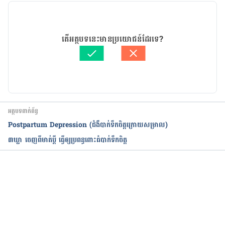
ealthu/2022/08/17/what-causes-the-baby-blues-
how-to-reset-your-brain
07/03/2025
អត្ថបទ​ដោយ 
សុខ វណ្ណ
តើអត្ថបទនេះមានប្រយោជន៍ដែរទេ?
Postpartum Depression and the Baby Blues
ត្រួតពិនិត្យដោយ 
វេជ្ជ. ចាន់ ស៊ីណេត
បច្ចុប្បន្នភាពដោយ៖ 
Sopheng In
https://www.helpguide.org/articles/depression/po
stpartum-depression-and-the-baby-
blues.htm#:~:text=In%20fact%2C%20postpartum%2
0depression%20and,your%20newborn)%20and%20
អត្ថបទពាក់ព័ន្ធ
longer%20lasting.
Postpartum Depression (ជំងឺបាក់ទឹកចិត្តក្រោយសម្រាល)
៣ឃ្លា ចេញពីមាត់​ប្ដី​ ធ្វើឲ្យ​ប្រពន្ធ​ពោះធំបាក់ទឹកចិត្ត
Baby Blues and Postpartum Depression: Mood 
Disorders and Pregnancy
https://www.hopkinsmedicine.org/health/wellnes
កំពុងដំណើរការ...
s-and-prevention/postpartum-mood-disorders-
what-new-moms-need-to-know