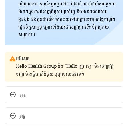
ហើយអាការៈកាន់​តែ​ធ្ងន់ធ្ងរ​ទៅ​ៗ ដែលប៉ះពាល់ដល់សមត្ថភាព
ម៉ាក់ៗក្នុងការបំពេញកិច្ចការប្រចាំថ្ងៃ និងមានបំណង​បាប​
ខ្លួនឯង និងកូនជាដើម ម៉ាក់ៗគួរទៅពិគ្រោះជាមួយវេជ្ជបណ្ឌិត
ផ្នែកចិត្តសាស្រ្ត ព្រោះទាំងនេះជា​សញ្ញាធ្លាក់ទឹកចិត្តក្រោយ
សម្រាល។
បដិសេធ
Hello Health Group និង “Hello គ្រូពេទ្យ” មិន​ចេញ​វេជ្ជ
បញ្ជា មិន​ធ្វើ​រោគវិនិច្ឆ័យ ឬ​ព្យាបាល​ជូន​ទេ៕
ប្រភព
What Causes the Baby Blues? How to Reset Your 
Brain
ប្រវត្តិ
https://www.hackensackmeridianhealth.org/en/h
កំណែ​ប្រែបច្ចុប្បន្ន