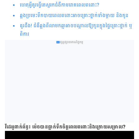
ហេតុអ្វីគួរធ្វើតេស្តរកជំងឺកាមរោគពេលពពោះ?
ឆ្លងប្រមេះទឹកបាយពេលពពោះអាចគ្រោះថ្នាក់ទាំងម្តាយ និងកូន
គួរដឹង! ជំងឺឆ្លងពីលាមកឆ្មាអាចបណ្តាលឱ្យកូនក្នុងផ្ទៃគ្រោះថ្នាក់ ឬ
ពិការ
ផ្សព្វផ្សាយពាណិជ្ជកម្ម
វីដេអូពាក់ព័ន្ធ៖ ម៉េចបានធ្លាក់ទឹកចិត្តពេលពពោះនិងក្រោយសម្រាល?