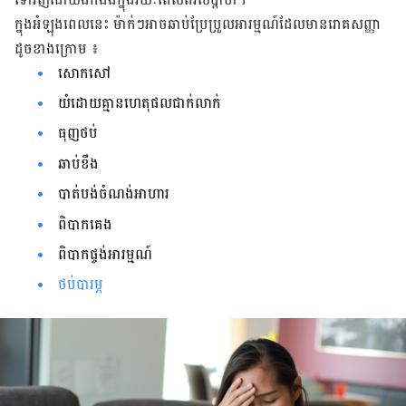
ក្នុងអំឡុងពេលនេះ ម៉ាក់ៗអាចឆាប់ប្រែប្រួលអារម្មណ៍ដែលមានរោគសញ្ញា​
ដូចខាងក្រោម​ ​៖
សោកសៅ
យំដោយគ្មានហេតុផលជាក់លាក់
ធុញថប់
ឆាប់ខឹង
បាត់បង់ចំណង់អាហារ
ពិបាកគេង
ពិបាកផ្ចង់អារម្មណ៍
ថប់បារម្ភ