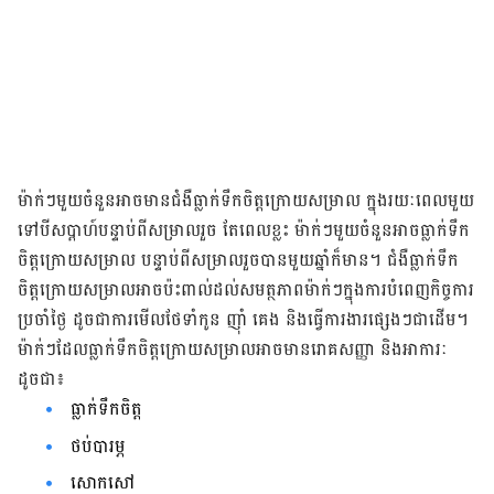
ម៉ាក់ៗមួយចំនួនអាចមានជំងឺធ្លាក់​ទឹកចិត្ត​ក្រោយ​សម្រាល ក្នុងរយៈពេលមួយ
ទៅបីសប្តាហ៍បន្ទាប់ពីសម្រាលរួច តែពេលខ្លះ ម៉ាក់ៗ​មួយ​ចំនួន​​អាចធ្លាក់ទឹក
ចិត្តក្រោយសម្រាល បន្ទាប់ពីសម្រាលរួចបានមួយឆ្នាំក៏មាន។ ជំងឺធ្លាក់ទឹក
ចិត្តក្រោយសម្រាលអាចប៉ះពាល់ដល់សមត្ថភាព​ម៉ាក់ៗក្នុងការបំពេញកិច្ចការ
ប្រចាំថ្ងៃ ដូចជាការមើលថែទាំកូន ញ៉ាំ គេង និងធ្វើការងារផ្សេងៗជាដើម។
ម៉ាក់ៗដែលធ្លាក់ទឹកចិត្ត​ក្រោយ​​សម្រាល​អាចមានរោគសញ្ញា និងអាការៈ
ដូចជា៖
ធ្លាក់ទឹកចិត្ត
ថប់បារម្ភ
សោកសៅ