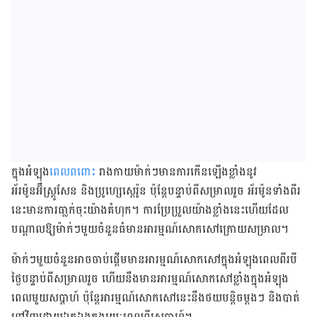
ក្នុងអំឡុង
ពេលពពោះ
រាងកាយម៉ាក់ៗមានការកើនឡើងខ្លាំងនូវ
អ័រម៉ូនអ៊ឹស្ត្រូសែន និងប្រូហ្សេស្តេរ៉ូន ប៉ុន្តែបន្ទាប់ពីសម្រាលរួច អ័រម៉ូនទាំងពីរ
នេះមានការធា្លក់ចុះយ៉ាងគំហុក។ ការប្រែប្រួលយ៉ាងខ្លាំងនេះហើយដែល
បណ្តាលឱ្យម៉ាក់ៗមួយចំនួនធំមានអារម្មណ៍សោកសៅក្រោយសម្រាល។
ម៉ាក់ៗមួយចំនួនអាចចាប់ផ្តើមមានអារម្មណ៍សោកសៅក្នុងអំឡុងពេលពីរបី
ថ្ងៃបន្ទាប់ពីសម្រាលរួច ហើយនឹងមានអារម្មណ៍សោកសៅខ្លាំងក្នុងអំឡុង
ពេលមួយសប្តាហ៍ ប៉ុន្តែ​អារម្មណ៍សោកសៅ​នេះនឹងថយបន្តិចម្តងៗ និងបាត់
ទៅវិញដោយឯកឯងក្នុងរយៈពេលពីរសប្តាហ៍។