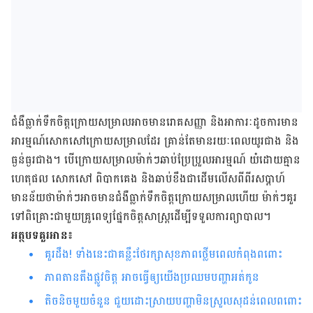
ជំងឺធ្លាក់ទឹកចិត្តក្រោយសម្រាលអាចមានរោគសញ្ញា និងអាការៈដូចការមាន
អារម្មណ៍សោកសៅ​ក្រោយសម្រាលដែរ គ្រាន់តែមានរយៈពេលយូរជាង និង
ធ្ងន់ធ្ងរជាង។ បើក្រោយសម្រាល​ម៉ាក់ៗ​ឆាប់ប្រែប្រួលអារម្មណ៍ យំដោយគ្មាន
ហេតុផល សោកសៅ ពិបាកគេង និងឆាប់ខឹងជាដើម​លើស​ពីពីរសប្តាហ៍
មានន័យថាម៉ាក់ៗអាចមានជំងឺធ្លាក់ទឹកចិត្តក្រោយសម្រាលហើយ ម៉ាក់ៗគួរ​
ទៅ​ពិគ្រោះជាមួយគ្រូពេទ្យផ្នែកចិត្តសាស្រ្តដើម្បីទទួលការព្យាបាល។
អត្ថបទគួរអាន៖
គួរដឹង! ទាំងនេះជាគន្លឹះថែរក្សាសុខភាពថ្លើមពេលកំពុងពពោះ
ភាពតានតឹងផ្លូវចិត្ត អាចធ្វើឲ្យ​យើងប្រឈមបញ្ហាអត់កូន
តិចនិចមួយចំនួន ជួយដោះស្រាយបញ្ហាមិនស្រួលសុដន់ពេលពពោះ