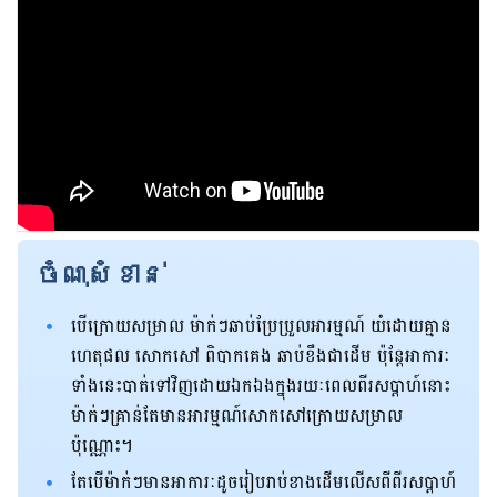
ចំណុសំខាន់
បើក្រោយសម្រាល ម៉ាក់ៗឆាប់ប្រែប្រួលអារម្មណ៍ យំដោយគ្មាន
ហេតុផល សោកសៅ ពិបាកគេង ឆាប់ខឹងជាដើម ប៉ុន្តែអាការៈ
ទាំងនេះ​បាត់ទៅវិញ​ដោយឯកឯង​ក្នុងរយៈពេល​ពីរ​សប្តាហ៍នោះ
ម៉ាក់ៗគ្រាន់តែមានអារម្មណ៍សោកសៅក្រោយសម្រាល
ប៉ុណ្ណោះ។
តែបើម៉ាក់ៗមានអាការៈដូចរៀបរាប់ខាងដើមលើសពីពីរសប្តាហ៍