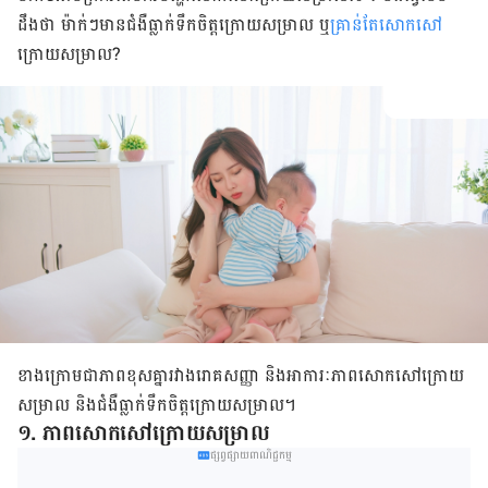
ដឹងថា ម៉ាក់ៗមានជំងឺធ្លាក់ទឹកចិត្តក្រោយសម្រាល ឬ
គ្រាន់តែសោកសៅ
ក្រោយសម្រាល?
ខាងក្រោមជាភាពខុសគ្នារវាងរោគសញ្ញា និងអាការៈភាពសោកសៅក្រោយ
សម្រាល និងជំងឺធ្លាក់ទឹកចិត្តក្រោយសម្រាល។
១. ភាពសោកសៅក្រោយសម្រាល
ផ្សព្វផ្សាយពាណិជ្ជកម្ម