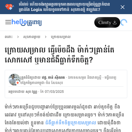
បើរវល់ ហើយចង់​រក្សាអត្ថបទទុកអានពេលក្រោយ​ច្រើនប៉ុណ្ណាក៏បាន
គ្រាន់តែ​ Login ហើយចូលទៅកាន់ សុខភាពខ្ញុំ ឥឡូវនេះ!
ពពោះ
សុខភាពម្ដាយ
ក្រោយសម្រាល
ក្រោយសម្រាល ធ្វើម៉េចដឹង ម៉ាក់ៗគ្រាន់តែ
សោកសៅ ឬមានជំងឺធ្លាក់​ទឹកចិត្ត​?
ត្រួតពិនិត្យដោយ
វេជ្ជ. ចាន់ ស៊ីណេត
·
ឯកទេសសម្ភព និងរោគស្ត្រី
·
ម​ន្ទីរពេទ្យ
បង្អែកមិត្តភាពកម្ពុជា-ចិន សែនសុខ
អត្ថបទ​ដោយ
សុខ វណ្ណ
·
កែ 07/03/2025
ម៉ាក់ៗភាគច្រើនជួបបញ្ហាឆាប់ប្រែប្រួលអារម្មណ៍ដូចជា ឆាប់តូចចិត្ត ខឹង
ឆេវឆាវ ឬនៅសុខៗក៏ចង់យំជាដើម ក្រោយសម្រាលរួច។ ម៉ាក់ៗភាគច្រើន
តែងតែយល់ថា ខ្លួនមាន
ជំងឺធ្លាក់ទឹកចិត្តក្រោយសម្រាល
ដោយពុំដឹងថា
ម៉ាក់ៗអាចគ្រាន់តែមានបញ្ហាសោកសៅក្រោយសម្រាលទេ។ ចឹងធ្វើម៉េច