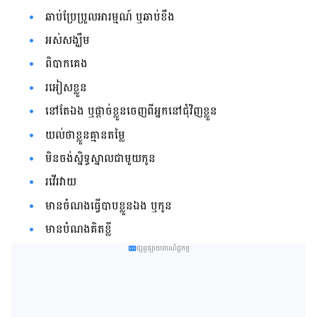
ឆាប់ប្រែប្រួលអារម្មណ៍ ឬឆាប់ខឹង
អស់សង្ឃឹម
ពិបាកគេង
រអៀសខ្លួន
នៅតែឯង ឬផ្តាច់ខ្លួនចេញពីអ្នកនៅជុំវិញខ្លួន
យល់ថាខ្លួនគ្មានតម្លៃ
មិនចង់ស្និទ្ធស្នាលជាមួយកូន
រវើរវាយ
មានចំណងធ្វើបាបខ្លួនឯង ឬកូន
មានបំណងគិតខ្លី
ផ្សព្វផ្សាយពាណិជ្ជកម្ម