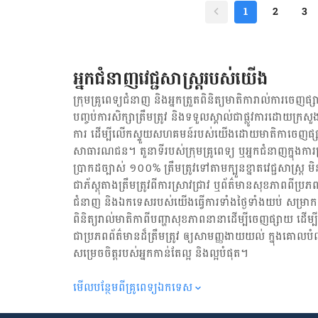
ជួយប្រឆាំងអុកស៊ីតកម្ម និង ពង្រឹងប្រព័ន្
1
2
3
អាមេរិកបានបង្ហាញថា រាងកា
សម្រាប់ស្ដ្រី និង​៩០មិល្លីក្រាមសម្
ដែលយើងបានញ៉ាំ មានបន្លែ
អាចមានក្រុមមនុស្សមួយចំនួន ដែលអាចប្រឈម
អ្នកជំនាញវេជ្ជសាស្ត្ររបស់យើង
ញ៉ាំអាហារមានជាតិសាច់ មិនចូលចិត្ដបន្លែ អ្នកមានជំងឺថ្លើម អ្នកមានជំង
អាចបណ្ដាលឲ្យយើងប្រឈម
ក្រុមគ្រូពេទ្យជំនាញ និង​អ្នក​ត្រួតពិនិត្យ​មាតិការាល់ការចេញផ្សា
ជាសះស្បើយ ស្បែកឆាប់ជ្រ
បញ្ចប់ការសិក្សាត្រឹមត្រូវ និង​ទទួល​ស្គាល់​ជាផ្លូវការ​ដោយ​ក្រសួង
សុខភា
ការ ដើម្បីលើកស្ទួយ​សហគមន៍​របស់យើង​ដោយ​មាតិកា​ចេញផ្សា
សាធារណជន។ តួនាទីរបស់​ក្រុមគ្រូពេទ្យ ឬ​អ្នក​ជំនាញ​ក្នុងការ​ត្រួត
ប្រាកដ​ច្បាស់ ១០០% ត្រឹមត្រូវ​ទៅតាម​ក្បួនខ្នាតវេជ្ជសាស្ត្
ជា​ភ័ស្តុតាង​ត្រឹមត្រូវ​ពី​ការ​ស្រាវជ្រាវ ឬ​ព័ត៌មាន​សុខភាព​ពី​ប្រភព
ជំនាញ និង​ឯកទេស​របស់យើង​ធ្វើការ​ទាំង​ថ្ងៃទាំងយប់ សម្រាក​តិច
ពិនិត្យ​រាល់​មាតិកា​ពី​បញ្ហា​សុខភាព​នានា​ដើម្បី​ចេញ​ផ្សាយ ដើម
ជា​ប្រភព​ព័ត៌មាន​ដ៏​ត្រឹមត្រូវ ឲ្យសាមញ្ញ​ងាយយល់ ក្នុងគោលបំ
សម្រេចចិត្ត​របស់​អ្នក​កាន់តែ​ល្អ និង​ល្អ​បំផុត។
មើល​បន្ថែម​ពី​គ្រូពេទ្យ​ឯកទេស