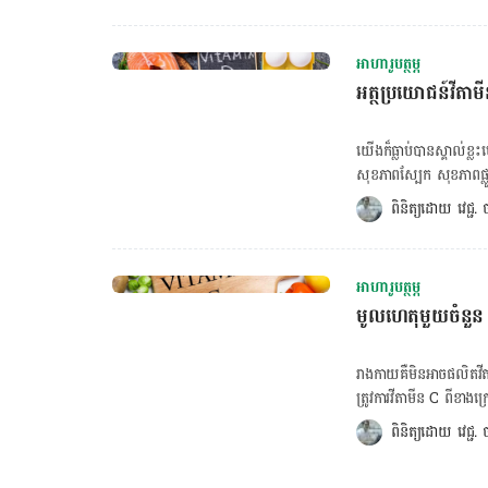
បានតែ ១២០ ថ្ងៃប៉ុណ្ណោះ
បរិមាណឈាមក្រហមងាប់ក្នុ
អាហារូបត្ថម្ភ
១៧៣ ទៅ ២៥៩ ពាន់លាន ហើយ
អត្ថប្រយោជន៍វីតា
សម្បូរទៅដោយហេម៉ូក្លូប៊ី
ដឹកនាំអុកស៊ីសែនពីសួតទៅ
ទៅសួតវិញដើម្បីបញ្ចេញចោល។ [embed-health-tool-due-date] ជាតិ
យើងក៏ធ្លាប់បានស្គាល់ខ្
មាយអូក្លូប៊ីន (myoglob
សុខភាពស្បែក សុខភាពផ្លូវភ
ត្រូវការជាតិដែកដើម្បីផលិតអ័
ចំពោះសុខភាពបេះដូងខ្លាំងផងដែរ។ ចង់គណនា BMR ចុចទីនេះ! ចង់គណន
ពិនិត្យដោយ 
វេជ្ជ
៧០% គឺស្ថិតក្នុងហេម៉ូក្លូប
រង្វាស់ចង្វាក់បេះដូង ចុចទីនេះ! ចង់ពិនិត្យសុខភាពប្រព័ន្ធរំលាយអាហារ ចុចទីនេះ! យើងអាច
ក្នុងប្រូតេអ៊ីន ferritin សម្រាប់ប្រើប្រាស់
នៅក្នុងពពួកខ្លាញ់ត្រីសមុ
នៅពេលរាងកាយមិនទទួល​បាន
ផលិតផលទឹកគោ ផ្លែឈើ គ
ក្នុងខ្លួនដែលមានបរិមាណ
អាហារូបត្ថម្ភ
ទទួលបានវីតាមីន D ចាប់ពី៨០ទៅ៩០%តា
BMI ចុចទីនេះ! ចង់គណនា
មូលហេតុមួយចំនួន រាង
វិទ្យាល័យ Ohio Univers
សរសៃឈាមបេះដូង ចុចទីន
ចរន្ដឈាមដំណើរការបានស្
បញ្ចូលក្នុងរបបអាហារ​​ដើម្បីទទួលបានជាតិដ
វីតាមីន D ក៏មានសមត្ថភា
រាងកាយគឺមិនអាចផលិតវី
ដែក ម៉ាញ៉េស្យូម ដែលទាំ
ត្រូវការវីតាមីន C ពីខាង
បន្ថយហានិភ័យនៃជំងឺបេះ
គណនា BMR ចុចទីនេះ! ចង់គណនា BMI ចុចទីនេះ! ចង់គណនារង្វាស់ចង្វាក់បេះដូង ចុចទីនេះ! ចង់ពិន
ពិនិត្យដោយ 
វេជ្ជ
សុខភាពប្រព័ន្ធរំលាយអាហារ ចុចទីនេះ! មូលហេតុមួយចំនួនទៀតព្រោះ
កាយច្រើន ដូចជា ជំនួយមុ