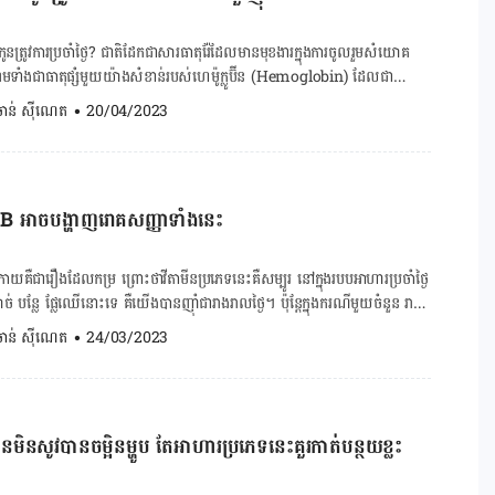
កវីតាមីនប្រភេទនេះមាននៅក្នុង គ្រាប់ធញ្ញជាតិ ផ្លែប៊ឺ ស្ពៃពួយឡេង ប្រេងអូលីវ ត្រី
 និង ប្រូខូលី។ ២.វីតាមីន B វីតាមីន B មានចំណែកយ៉ាងសំខាន់ដល់ការបង្កើត កោសិកា
កូនត្រូវ​ការ​ប្រចាំថ្ងៃ? ជាតិដែកជាសារធាតុ​រ៉ែដែលមាន​​មុខងារក្នុងការចូលរួមសំយោគ
ត DNA និង ជំនួយដល់ប្រព័ន្ធប្រសាទទាំងមូល។ ដូច្នេះយើងអាចស្វែងរកវីតាមីន B
ទាំង​ជាធាតុ​ផ្សំ​មួយយ៉ាងសំខាន់របស់ហេម៉ូក្លូប៊ីន (Hemoglobin) ​ដែលជា
ំថ្ងៃដូចជា បន្លែស្លឹកបៃតង ថ្លើមសត្វ គ្រាប់ធញ្ញជាតិ ផ្លែឈើមានពណ៌លឿង និង […]
​ឈាមក្រហម។ ការ​ខ្វះ​ជាតិដែកបង្កឱ្យកូនមាន​ផលវិបាក​សុខភាព​​ផ្សេងៗ ដូច​នេះ​ហើយ​ទើប​
. ចាន់ ស៊ីណេត
•
20/04/2023
ក​ដាក់​ការពារ​កូន​កុំ​ឲ្យ​ខ្វះជាតិ​ដែក​។​ ១. កម្រិតជាតិដែកកូនត្រូវការតាមវ័យ ជាទូទៅទារកទើប
ាតិដែកស្តុកទុកក្នុងខ្លួន​គ្រប់គ្រាន់សម្រាប់​ផលិត​ឈាម​ក្រហម​ហើយ ​មិនចាំបាច់
 ចាប់ពីអាយុ ៧ ខែឡើងទៅ កម្រិត​ជាតិដែក​កូនត្រូវ​ការ​ប្រចាំថ្ងៃប្រែប្រួលតាមវ័យ៖
យុ ១-៣ ឆ្នាំ៖ ៧ មិល្លីក្រាមក្នុងមួយថ្ងៃ កុមារអាយុ
ន B អាចបង្ហាញរោគសញ្ញាទាំងនេះ
្នុងមួយថ្ងៃ ក្មេងស្រីអាយុ ១៤-១៨
២. ផលប៉ះពាល់នៃការ
េជ្ជបណ្ឌិត ទ្រី លីធាង ឯកទេសរោគកុមារ និងជំងឺឈាមលើកុមារ​នៅមន្ទីរ​ពេទ្យ​កុមារ
ាងកាយគឺជារឿងដែលកម្រ ព្រោះថាវីតាមីនប្រភេទនេះគឺសម្បូរ នៅក្នុងរបបអាហារប្រចាំថ្ងៃ
ៅពេលខ្វះជាតិដែក កូននឹង ជួបផលវិបាកសុខភាពធំៗបីយ៉ាង៖ ក. […]
 បន្លែ ផ្លែឈើនោះទេ គឺយើងបានញ៉ាំជារាងរាលថ្ងៃ។ ប៉ុន្ដែក្នុងករណីមួយចំនួន រាង
 B បានដែរ ដូចជា អ្នកគ្មានអាហារញ៉ាំគ្រប់គ្រាន់ អ្នកមានជំងឺផ្នែកប្រព័ន្ធរលាយ
. ចាន់ ស៊ីណេត
•
24/03/2023
អាហារដើម្បីសម្រកគីឡូ និង អ្នកតមសាច់ប្រឈមខ្លះវីតាមីន B12 ជាងគេ។ ចង់
ខាន់
ីន B1 ជួយបង្កើនការលូតលាស់ និង មុខងារកោសិកាក្នុងរាងកាយ មិនតែប៉ុន្ដែជួយ
ំប្លែងជាតិស្ករទៅជាថាមពល។ វីតាមីន B2 ជំនួយការលូតលាស់កោសិកា
ើនមិន​សូវ​បាន​ចម្អិន​ម្ហូប​ តែអាហារប្រភេទនេះគួរកាត់បន្ថយខ្លះ
ើម និង សាច់ដុំ។ វីតាមីន B3 ជួយបំប្លែងជាតិកាបូនអ៊ីដ្រាត និង
ងប្រព័ន្ធរំលាយអាហារ និង ប្រព័ន្ធប្រសាទ។ វីតាមីន B5 មានតួនាទីក្នុងការ