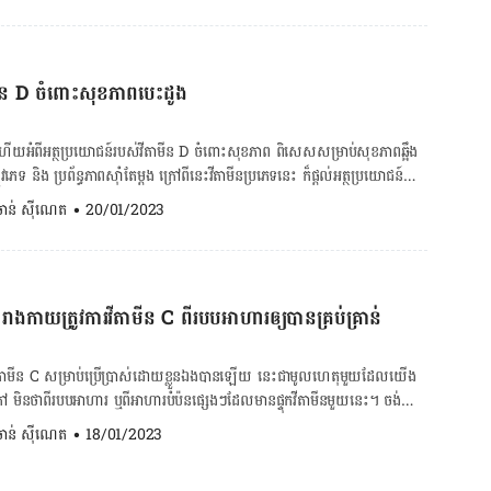
អាចយកស្ពៃក្តោបធ្វើអន្លក់ ញាំ ម្ហូបឆាឬស្ងោរ។ ចង់គណនា BMI ចុចទីនេះ! ចង់គណនា […]
។ ជាមធ្យម ខួរឆ្អឹងផលិតឈាមក្រហម ២ លានកោសិកា​ក្នុង​មួយ​វិនាទី​ដែលស្មើនឹង
ងមួយវិនាទីដែរ។ ដូច្នេះ ក្នុងមួយថ្ងៃរាងកាយ​​​​ផលិត​កោសិកាឈាម​ក្រហមប្រហែល
កោសិកាឈាមក្រហម​ដែល​ងាប់​នឹង​ត្រូវកម្ចាត់ចោលក្នុងថ្លើម។ ឈាមក្រហម
មីន D ចំពោះសុខភាពបេះដូង
នដែលជាប្រូតេអ៊ីនមានផ្ទុកជាតិដែក មាននាទីផ្តល់​ពណ៌​ក្រហម​ឱ្យ​ឈាម ព្រមទាំង
កាន់​ជាលិកាពាសពេញរាងកាយ និងដឹកនាំ​កាបូន​ឌីអុកស៊ីត​ពីក្នុងរាងកាយត្រលប់
ដែកក៏មាននាទីផលិត​
លះហើយអំពីអត្ថប្រយោជន៍របស់វីតាមីន D ចំពោះសុខភាព ពិសេសសម្រាប់សុខភាពឆ្អឹង
in) ដែលជាប្រូតេអ៊ីនដឹកនាំអុកស៊ីសែន​ទៅឱ្យ​សាច់​ដុំដែរ។ ជាងនេះទៅទៀតរាងកាយ
េទ និង ប្រព័ន្ធភាពស៊ាំតែម្ដង ក្រៅពីនេះវីតាមីនប្រភេទនេះ ក៏ផ្ដល់អត្ថប្រយោជន៍
រម៉ូន ជួយដល់ការលូតលាស់​រាងកាយ​និងពង្រឹងប្រព័ន្ធភាពសុំា។ ជាតិដែកប្រហែល
ា BMI ចុចទីនេះ! ចង់គណនា
. ចាន់ ស៊ីណេត
•
20/01/2023
៊ីន ៥% ស្ថិតក្នុងប្រូតេអ៊ីនសំខាន់ៗផ្សេងទៀត​ក្នុង​រាងកាយ​និង ២៥% ស្តុកទុកក្នុងថ្លើម
រក វីតាមីនD បាន
នៅពេលត្រូវការ។ រាងកាយយើងមិនអាចផលិតជាតិដែកបានទេ ដូច្នេះ
ទ្រដូចជា ត្រីហារ៉ុង ត្រីស្បៃកា ត្រីសារឌីន និង ត្រីធូណា។ លើសពីនេះក៏មាននៅក្នុង
ជាតិដែក​គ្រប់គ្រាន់​ពីចំណីអាហារ រាងកាយនឹងប្រើប្រាស់ជាតិដែកដែលស្តុកទុក​
្រាប់ធញ្ញជាតិ និង ស៊ុតផង​ដែរ។ ចំណុចសំខាន់មួយទៀត រាងកាយរបស់យើងផ្ទាល់
​ប្រហែល ២៥% រហូតដល់អស់ ហើយបណ្តាលឱ្យយើងខ្វះជាតិដែក។ ចង់គណនា
មរយៈពន្លឺព្រះអាទិត្យ។ យោងតាមការសិក្សាធ្វើឡើងដោយសាកល
 BMR ចុចទីនេះ! ចង់គណនារកចង្វាក់បេះដូងលោត ចុចទីនេះ! ចង់ពិនិត្យជំងឺ
កាយ​ត្រូវ​ការវីតាមីន C ពី​របបអាហារ​ឲ្យ​បាន​គ្រប់​គ្រាន់
ity បានបង្ហាញថា វីតាមីន D អាចជួយរំលាយប្រភេទកូលេស្ដេរ៉ូលអាក្រក់ៗ ធ្វើឲ្យ
េះ! ២. អាហារសម្បូរជាតិដែក ខាងក្រោមជាអាហារសម្បូរជាតិដែកដែលយើងគួរ
រួល ដែលជាផ្នែកមួយយ៉ាងសំខាន់ ពាក់ព័ន្ធនឹងសុខភាពបេះដូង។ ម្យ៉ាងវិញទៀត
ែកគ្រប់គ្រាន់៖ សណ្តែក៖ សណ្តែកសៀង សណ្តែកបាយ សណ្តែក
ពជួយឲ្យរាងកាយងាយចាប់បានពពួកសារជាតិចិញ្ចឹមដូចជា ជាតិប៉ូតាស្យូម កាល់ស្យូម
តាមីន C សម្រាប់ប្រើប្រាស់ដោយខ្លួនឯងបានឡើយ នេះជាមូលហេតុមួយដែលយើង
ក្រហម សណ្តែកខ្មៅ សណ្តែកអង្គុយ សាច់ក្រហម៖ សាច់គោ […]
ងនេះសុទ្ធសឹងជាធាតុចាំបាច់ជំនួយដល់ចរន្ដឈាម។ ដូច្នេះវីតាមីន D អាចជួយកាត់
ក្រៅ មិនថាពីរបបអាហារ ឬពីអាហារបំប៉នផ្សេងៗដែលមានផ្ទុកវីតាមីនមួយនេះ។ ចង់
ដូង ជំងឺគ្រោះថ្នាក់សរសៃខួរក្បាល ជំងឺលើសសម្ពាធឈាម […]
ិត្យ
. ចាន់ ស៊ីណេត
•
18/01/2023
វីតាមីន C ផ្ដល់អត្ថប្រយោជន៍ដល់រាង
ខងារសរសៃឈាម ជួយបង្កើតខូឡាជែនក្នុងឆ្អឹង ជំនួយសាច់ដុំ ជួយឲ្យស្បែកស្រស់ថ្លា