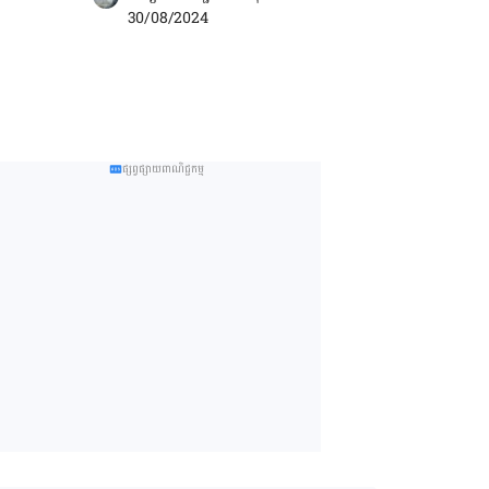
30/08/2024
ផ្សព្វផ្សាយពាណិជ្ជកម្ម