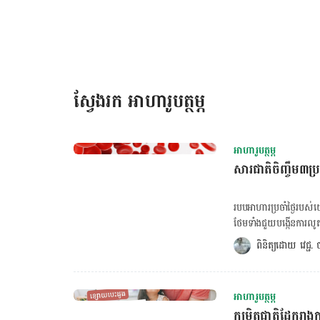
ទទួលអារម្មណ៍ក្នុងខួរក្បាលមួយចំនួនដែលទាក់ទងនឹងអារម្មណ៍អស់កម្លាំង។ ជ
Dopamine និង Norepinephrine (សារធាតុបញ្ជូនសរសៃប្រសាទដែ
អារម្មណ៍ល្អ។ ៣. […]
ស្វែងរក អាហារូបត្ថម្ភ
អាហារូបត្ថម្ភ
សារជាតិចិញ្ចឹម៣ប
របបអាហារប្រចាំថ្ងៃរបស់
ថែមទាំងជួយបង្កើនការល
ធាតុចិញ្ចឹមទាំង៣ប្រភេទ
ពិនិត្យដោយ 
វេជ្ជ
ចរន្ដឈាមក្នុងរាងកាយទាំងមូលដំណើរការស្រួល។ ចង់គណន
សរសៃឈាមបេះដូង ចុចទីនេ
ក្នុងរាងកាយ។ វាជួយឲ្យចរ
អាហារូបត្ថម្ភ
សំខាន់នេះ ក៏មានចំណែក
កម្រិតជាតិដែករាងក
ដែរ។ ការសិក្សាបានបង្ហាញថ