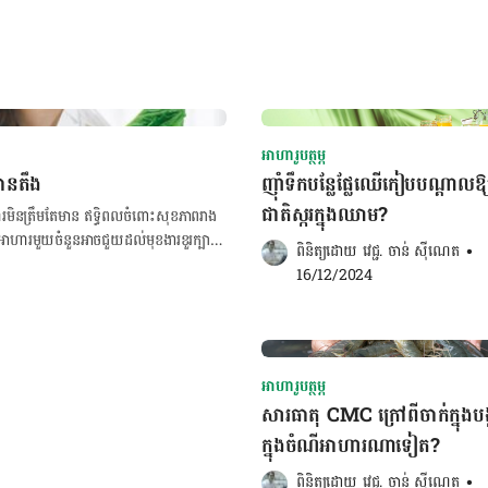
អាហារូបត្ថម្ភ
តានតឹង
ញុាំទឹកប​ន្លែផ្លែឈើកៀបបណ្តាលឱ
ជាតិស្ករក្នុងឈាម?
ារមិនត្រឹមតែមាន ឥទ្ធិពលចំពោះ​សុខភាពរាង
 អាហារមួយចំនួនអាចជួយដល់មុខងារខួរក្បាល
ពិនិត្យដោយ 
វេជ្ជ. ចាន់ ស៊ីណេត
•
16/12/2024
យប្រ៉ូបាយអូទិក ដែលជួយដល់សុខភាពប្រព័ន្ធ
និងក្រពះពោះវៀន និងជាអ័រម៉ូនជួយឱ្យយើង
sey Means គ្រូពេទ្យទទួលការបណ្តុះបណ្តាល
 of Disease Reversal and
កលើអារម្មណ៍ អាចទាក់ទងនឹងទំនាក់ទំនង
អាហារូបត្ថម្ភ
ប៉ះពាល់គ្នាទៅវិញទៅមក។ ការសិក្សាមួយបាន
សារធាតុ CMC ក្រៅពីចាក់ក្នុងបង
ៃភាពធ្ងន់ធ្ងររបស់ជំងឺធ្លាក់ទឹកចិត្តបាន
ក្នុងចំណីអាហារណាទៀត?
ែអាចជួយដាស់អារម្មណ៍យើងទេ ថែមទាំងអាច
បាល) ពីការភ្ជាប់ទៅនឹង សរសៃប្រសាទ
ពិនិត្យដោយ 
វេជ្ជ. ចាន់ ស៊ីណេត
•