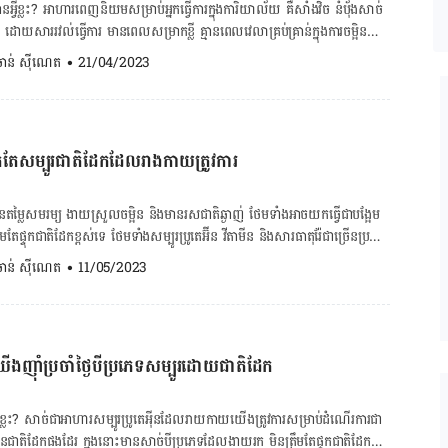
ីដ្រាត ប្រូតេអ៊ីន ខ្លាញ់ និង […]
វីខ្លះ? អាហារពេញនិយមសម្រាប់អ្នកធ្វើការក្នុង​ការិយាល័យ គឺសាំងវិច នំបុ័ង​សាច់
 ដោយសារ​​​​រវល់ធ្វើការ មានពេលសម្រាកខ្លី គ្មានពេល​វេលាគ្រប់គ្រាន់​ក្នុង​ការចម្អិន
រពេលព្រឹកនិងអាហារសម្រន់ នៅជិត​កន្លែងធ្វើការមានលក់​អី​ក៏​ទិញ​ហ្នឹងញុំាទៅ។
. ចាន់ ស៊ីណេត
•
21/04/2023
​​មានមានភាពងាយ​ស្រួល​ក្នុងការញុំា ដោយអាច​ញុំាបណ្តើរ​ធ្វើការ​បណ្តើរក៏បាន មិន
ំា។ យ៉ាងណាមិញ យើងគួរកាត់បន្ថយអាហារទាំងនេះ ព្រោះ​ប៉ះពាល់សុខភាពច្រើន​
d អាហារហ្វាសហ្វូតរួមមាន ដំឡូងបំពង ភីហ្សា បឺហ្គឺ សាំងវិច នំបុ័ងទួគី នំបុ័ង​
ត់ ភ្លៅមាន់បំពង និងស្លាបមាន់ក្រឡុកជាដើម​ដែលសម្បូរទៅដោយម្សៅកែច្នៃ ផ្ទុក​
សម្បូរ​ជាតិដែក​ដែល​រាង​កាយ​ត្រូវ​ការ
ឡូរីខ្ពស់។ ការញុំាអាហារហ្វាសហ្វូតច្រើនបង្កើនហានិភ័យធាត់ កើតជំងឺ​លើស​សម្ពាធ​
ោះវៀនធំ ទឹកនោមផ្អែម និងបាក់ទឹកចិត្ត។ ២. អាហារកែច្នៃ ការញុំាអាហារកែច្នៃ
់ប៉ាត់តេ នំកញ្ចប់ ឬអាហារ​កំប៉ុង​ច្រើនអាច​ធ្វើឱ្យ​យើង​ធាត់ ប្រឈម​
្លៃសមរម្យ ងាយស្រួលចម្អិន និងមានរសជាតិ​ឆ្ងាញ់ ថែមទាំងអាច​យក​ធ្វើ​ជា​បង្អែម
ងឺបេះដូង និងជំងឺទឹក​នោមផ្អែម​ដោយសារ​ក្នុង​អាហារកែច្នៃ​មាន​សារធាតុចិញ្ចឹម
ផ្ទុកជាតិដែកខ្ពស់ទេ ថែមទាំងសម្បូរប្រូតេអ៊ីន វីតាមីន​ និងសារធាតុរ៉ែ​ជាច្រើនប្រភេទ
កៃច្នៃ ជាតិស្ករ អំបិល […]
. ចាន់ ស៊ីណេត
•
11/05/2023
ាតិដែកក៏មាននាទី​ជួយ​ពង្រឹងប្រព័ន្ធភាពសុំា និងផលិតអង់ស៊ីម​សម្រាប់​បំប្លែង​
. ប្រូតេអ៊ីន ប្រូតេអ៊ីនមិនត្រឹមតែជួយឱ្យរាងកាយមានកម្លាំងទេ ថែមទាំងជួយពង្រឹង
ើង​ញ៉ាំប្រចាំ​ថ្ងៃ​បី​ប្រភេទ​សម្បូរដោយជាតិ​ដែក
​សាច់​ដុំ​ទៀត​ផង។ ពិសេសជាងនេះទៅទៀត ប្រូតេអ៊ីនជួយឱ្យដល់ការលូតលាស់​ និង
ដែលជួយដល់សុខភាពស្បែក សក់ និងក្រចក។ ចង់គណនា BMI ចុចទីនេះ!
! ចង់គណនារកចង្វាក់បេះដូងលោត ចុចទីនេះ! ចង់ពិនិត្យជំងឺសរសៃឈាមបេះដូង
លះ? សាច់​ជា​អាហារ​​សម្បូរ​ប្រូតេអុីនដែល​រាយ​កាយ​យើង​ត្រូវ​ការ​​សម្រាប់​ដំណើរ​ការ​ជា​
តាមីន A វីតាមីន A ជួយដល់សុខភាពភ្នែក ការពារភ្នែកពីការបំផ្លាញពីកាំរស្មី UV […]
ភព​នៃ​ជាតិ​ដែក​ផង​ដែរ ក្នុងនោះមានសាច់​​បីប្រភេទដែលងាយរក មិនត្រឹម​តែ​​ផ្ទុកជាតិដែក