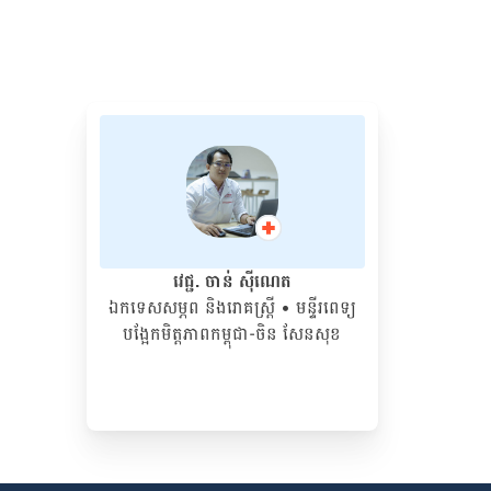
វេជ្ជ. ចាន់ ស៊ីណេត
ឯកទេសសម្ភព និងរោគស្ត្រី
• ម​ន្ទីរពេទ្យ
បង្អែកមិត្តភាពកម្ពុជា-ចិន សែនសុខ