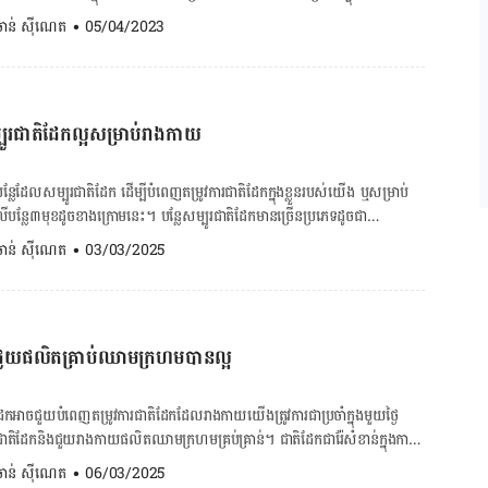
្រើន។ រាងកាយយើងត្រូវការជាតិដែកដើម្បីផលិតឈាមក្រហមជា
. ចាន់ ស៊ីណេត
•
05/04/2023
ស៊ីសែនទៅចិញ្ចឹម​គ្រប់ជាលិកាក្នុងខ្លួន។ យើងអាចទទួលបានជាតិដែកគ្រប់គ្រាន់
បូរជាតិដែក ហើយ​ខាង​ក្រោមជាសាច់សម្បូរជាតិដែកដែលងាយរក​បាន​។​ ១. សាច់គោ
ៃរាងថ្លៃបន្តិច តែមានរសជាតិឆ្ងាញ់ជាប់ចិត្ត ហើយម្ហូប​ធ្វើ​ពីសាច់គោដែលពេញ​និយម​មាន
ឡាក់​សាច់គោ ឆាខាត់ណាសាច់គោ និងឡាបសាច់គោជាដើម។ ក្នុង​សាច់​​គោ ១០០
្បូរជាតិដែក​ល្អសម្រាប់រាងកាយ
លីក្រាម ប្រូតេអុីន ១,៧ ក្រាម វីតាមីន B12 ២,១ មីក្រូក្រាម ស័ង្កសី ៤,២ មិល្លីក្រាម
្លីក្រាម។ ២. សាច់ជ្រូក សាច់ជ្រូកជាសាច់ពេញនិយមជាងគេ ព្រោះមានតម្លៃសមរម្យ
ើនមុខ។ ម្ហូបធ្វើ​ពី​សាច់ជ្រូកដែលពេញនិយមគឺបាយសាច់ជ្រូក ខ ស្ងោរជ្រក់ជើងជ្រូក
​បន្លែ​ដែលសម្បូរជាតិដែក ដើម្បី​បំពេញ​តម្រូវការ​ជាតិ​ដែកក្នុងខ្លួនរបស់យើង ឬសម្រាប់​
សាច់​​ជ្រូក ១០០ ក្រាមមានជាតិដែក ០,៩ មិល្លីក្រាម ប្រូតេអុីន ១៦,៩ ក្រាម វីតាមីន
ងក្រោមនេះ។ បន្លែសម្បូរជាតិដែកមានច្រើនប្រភេទដូចជា
្កសី […]
ផ្សិត បន្លែស្លឹកបៃតង និង​ប៉េងប៉ោះជាដើម។ ប៉ុន្តែ ក្នុង​ចំណោមបន្លែទាំងអស់ ស្ពៃ
. ចាន់ ស៊ីណេត
•
03/03/2025
កាខាត់ណាខៀវ ជាប្រភេទបន្លែសម្បូរជាតិដែកខ្ពស់​ដែល​យើង​មិន​គួរមើលរំលង។ ហេតុអ្វី?
ដែកបានទេ ដូច្នេះដើម្បីទទួលបានជាតិ​ដែកគ្រប់គ្រាន់ យើង​ត្រូវ​ញុំា​អាហារ​សម្បូរ
រជាតិដែកមាន​ពីរគឺ​សាច់សត្វ​និងរុក្ខជាតិដែល​ជា​បន្លែនិងផ្លែឈើក្រៀម។ ១. វិធីជួយ
បន្លែបានល្អ ដើម្បីឱ្យរាងកាយស្រូបយកជាតិដែកពីបន្លែនិងផ្លែឈើបានល្អ យើងត្រូវ​
ជួយផលិតគ្រាប់ឈាមក្រហមបានល្អ
ដូចជា ផ្លែឈើអម្បូរក្រូចឬអម្បូរបឺរី ត្របែក ល្ហុង ត្រសក់ស្រូវ ដំឡូងជ្វា ម្ទេសហាវៃ
លដំណាល​គ្នាជាមួយបន្លែឬផ្លែឈើសម្បូរជាតិដែកផ្សេង​ទៀត​។ ឧទាហរណ៍​ថា ក្រោយ​ញុំា
គួរញុំាត្រសក់ស្រូវ ក្រូចឬល្ហុងជាបង្អែមតាម​ក្រោយ​។ ២. បន្លែសម្បូរជាតិដែកបី
ដែកអាចជួយបំពេញតម្រូវការជាតិដែកដែលរាងកាយយើងត្រូវការជាប្រចាំក្នុងមួយថ្ងៃ
ៃក្ដោប៖ ស្ពៃក្តោបមិនត្រឹមតែសម្បូរជាតិដែកទេ ថែមទាំងផ្ទុកកាឡូរីនិងជាតិខ្លាញ់ទាប
វះជាតិដែកនិងជួយរាងកាយផលិតឈាមក្រហមគ្រប់គ្រាន់។ ជាតិដែកជារ៉ែសំខាន់ក្នុងការ
ក្នុងស្ពៃក្តោប៨៩ ក្រាមមានផ្ទុកជាតិដែក ០,៤ មិល្លីក្រាមនិងវីតាមីន C ៣២,៦
moglobin) ដែលជាប្រូតេអ៊ីនក្នុងឈាមក្រហម។ ១. មូលហេតុរាងកាយត្រូវការជាតិ
. ចាន់ ស៊ីណេត
•
06/03/2025
ោបស្រួយ មានរសជាតិផ្អែមឡែមៗ ជាពិសេសមានពីរពណ៌គឺពណ៌សនិងស្វាយ ហើយ​យើង​
ិដែកដើម្បីផលិតឈាមក្រហមជារៀងរាល់ថ្ងៃ ព្រោះកោសិកាឈាម​ក្រហម​មួយ​អាចរស់