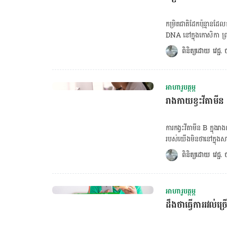
ដែរ។ ដូច្នេះយើងអាចស្វែងរ
ល្អិត ផ្លែល្ពៅ ផ្លែគីវី
កម្រិត​ជាតិដែកប៉ុន្មានដែល
គ្រាប់ឈាមក្រហម ការផលិ
DNA នៅក្នុងកោសិកា ព្រម
មាននៅក្នុងរបបអាហារប្រចា
ប្រូតេអ៊ីននៅក្នុង​គ្រាប់
ពិនិត្យដោយ 
វេជ្ជ
ប៉ា​ម៉ាក់​ត្រូវ​យក​ចិត្ត​ទុ
កើតរហូតដល់អាយុ ៦ ខែមានជ
ត្រូវការជាតិដែកបន្ថែមទេ។
អាហារូបត្ថម្ភ
ទារកអាយុ ៧-១២ ខែ៖ ១១ មិល្លីក្រាមក្នុងមួយថ្ងៃ កុមារអា
រាងកាយខ្វះវីតាមី
៤-៨ ឆ្នាំ៖ ១០ មិល្លីក្រាមក្នុងមួយថ្ងៃ កុមារអាយុ ៩-១៣ ឆ្នាំ៖ ៨ មិល្លីក្រាមក
ឆ្នាំ៖ ១៥ មិល្លីក្រាមក្នុងមួយថ្ងៃ ក្មេងប្រុសអាយុ ១៤-១៨ ឆ្នាំ៖ ១១ មិល្លីក្រាមក្នុងមួយថ្ងៃ 
ខ្វះជាតិដែកលើកុមារ លោកវ
ការកង្វះវីតាមីន B ក្នុងរ
ជាតិ​បាន​​ឱ្យ​ដឹង​ថា ន
របស់យើងមិនថានៅក្នុងសាច់
កាយក៏អាចប្រឈមខ្វះវីតាមីន
ពិនិត្យដោយ 
វេជ្ជ
អាហារ អ្នកកាត់បន្ថយរបប
គណនា BMR ចុចទីនេះ! ចង់គណនារង្វាស់ចង្វាក់បេះដូង ចុចទីនេះ! វីតាមីន B បែងចែកជា ៨ប្រភេទសំ
ផ្សេងៗគ្នា ដូចជា៖ វីតាម
អាហារូបត្ថម្ភ
រំញោចដល់មុខងារប្រព័ន្ធប្រសាទ និង ប
ដឹងថាធ្វើការរវល់ច្រ
ពង្រឹងប្រព័ន្ធប្រសាទ សុខភាពស្បែក ភ្នែក ថ្ល
ខ្លាញ់ទៅជាថាមពល ក៏ដូចជាជួយពង្រឹ