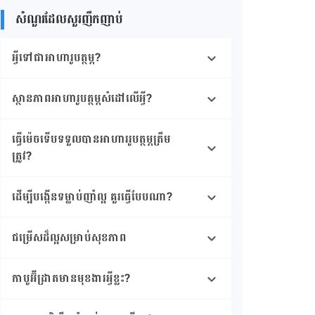
សំណួរដែលសួរញឹកញាប់
អ្វីទៅ​ជាអាហារូបត្ថម្ភ?
ស្ថានភាពអាហារូបត្ថម្ភសំដៅលើអ្វី?
ធ្វើម៉េច​ទើប​ទទួល​បាន​អាហាររូបត្ថម្ភត្រឹម
ត្រូវ?
ដើម្បីបង្កើន​ទម្លាប់ញាំល្អ គួរ​ធ្វើ​បែបណា?
ជម្រើសដ៏ល្អសម្រាប់សុខភាព
កាបូអ៊ីដ្រាតមានមុខងារអ្វីខ្លះ?