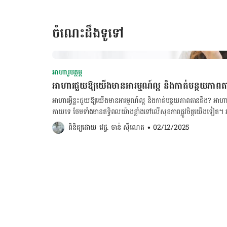
ចំណេះដឹងទូទៅ
អាហារូបត្ថម្ភ
អាហារជួយឱ្យយើងមានអារម្មណ៍ល្អ​ និងកាត់បន្ថយភាព
អាហារអ្វីខ្លះជួយឱ្យយើងមានអារម្មណ៍ល្អ​ និងកាត់បន្ថយភាពតានតឹង? អាហ
កាយទេ ថែមទាំងមានឥទ្ធិពលយ៉ាងខ្លាំងទៅលើសុខភាព​ផ្លូវ​ចិត្តយើងទៀត។
បង្កើនអ័រម៉ូនជួយឱ្យយើងរីករាយ និងស្ងប់អារម្មណ៍។ អាហារជួយឱ្យយើងមានអារម្មណ៍ល្អ​ និងកាត់បន្ថយភាពតានតឹងមាន
ពិនិត្យដោយ 
វេជ្ជ. ចាន់ ស៊ីណេត
•
02/12/2025
ដូចជា៖ ១. អាហារសម្បូរប្រ៉ូបាយអូទិក គីមឈី យ៉ាអួរជាដើមសម្បូរទៅដោ
រំលាយអាហារ និងជួយបង្កើនកម្រិត Serotonin មានក្នុងខួរក្បាល ឈាម 
រីករាយ ស្ងប់អារម្មណ៍ និងកាត់បន្ថយអាការថប់បារម្ភ ។ វេជ្ជបណ្ឌិត Ca
នៅ Stanford និង ជានិពន្ធនាយករងនៃ International Journal
Prevention បានលើកឡើងថា ផលវិជ្ជមានរបស់អាហារសម្បូរប្រ៉ូបាយអូទិ
យ៉ាងជិតស្និទ្ធរវាងមុខងារប្រព័ន្ធរំលាយអាហារ និងសុខភាពខួរក្បាលដែល
បង្ហាញថា បុគ្គលដែលទទួលទានអាហារសម្បូរប្រូបាយអូទិក អាចកាត់បន្ថយអត្រាន
ច្រើន ជាពិសេសបុរស។ ២. កាហ្វេ ជាតិកាហ្វេអ៊ីនក្នុងកាហ្វេមិនត្រឹមត
បញ្ឈប់ Adenosine (សមាសធាតុដែលកើតឡើងដោយធម្មជាតិនៅក្នុងខួរក្