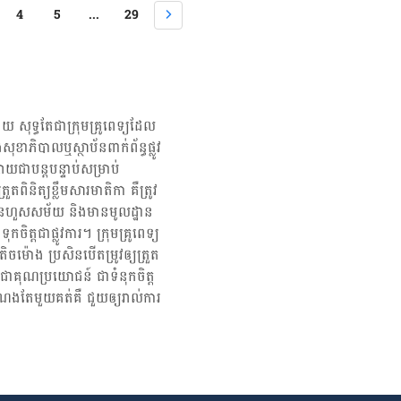
ធភាពស៊ាំក្នុងរាងកាយ។ តាមការណែរនាំមន្ទីរពេទ្យ mayoclinic
4
5
...
29
យមនុស្សពេញ​វ័យ​ម្នាក់ត្រូវការវីតាមីន C ជាចាំបាច់ក្នុងមួយថ្ងៃ៧០មិល្លីក្រាម
រាប់បុរសដើម្បីឆ្លើយតបតម្រូវការប្រើប្រាស់។ បើផ្អែកលើរបបអាហារប្រចាំថ្ងៃ
ផ្លែឈើ ពិសេស​ពពួកក្រូច គឺគ្រប់គ្រាន់សម្រាប់តម្រូវការរាងកាយយើងហើយ ប៉ុន្ដែ
ខ្វះវីតាមីន C ដូចជា៖ អ្នកជក់បារី អ្នកផឹកស្រាច្រើន អ្នកចូលចិត្ដ
ឺមហារីកក្នុងដំណាក់ដំបូង ការខ្វះវីតាមីន C
បញ្ហាជាច្រើនដូចជា កើតជំងឺស្លេកស្លាំង ចេញឈាមតាមអញ្ចាញធ្មេញ របួសយូ
យ សុទ្ធតែជា​ក្រុម​គ្រូពេទ្យ​ដែល​
ីវជ្រួញ ឆាប់ឆ្លងជំងឺមេរោគ គេងមិនសូវលក់ ខ្សោយការចងចាំ និង ក៏ប៉ះពាល់ដល់
សុខាភិបាលឬស្ថាប័ន​ពាក់ព័ន្ធ​ផ្លូវ
ពភ្នែកផងដែរ។ តើការកើនឡើងវីតាមីន […]
យជាបន្តបន្ទាប់សម្រាប់
ពិនិត្យ​ខ្លឹមសារ​មាតិកា គឺ​ត្រូវ​
រ មិនហួសសម័យ និង​មានមូលដ្ឋាន​
​ទុកចិត្ត​ជាផ្លូវការ។ ក្រុមគ្រូពេទ្យ
ម៉ោង ប្រសិន​បើ​តម្រូវ​ឲ្យ​ត្រួត
្បី​ជា​គុណប្រយោជន៍ ជា​ទំនុកចិត្ត
ណង​តែមួយ​គត់​គឺ ជួយ​ឲ្យ​រាល់ការ