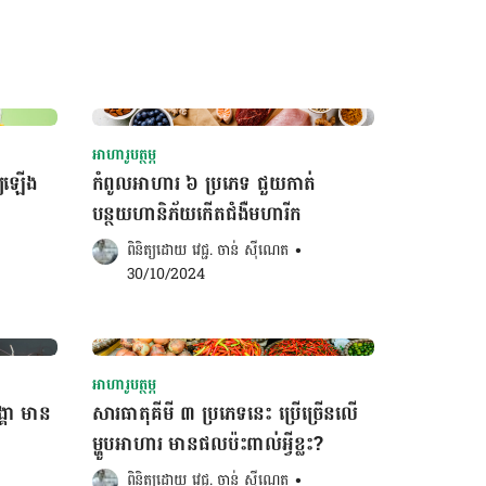
អាហារូបត្ថម្ភ
្យឡើង
កំពូលអាហារ ៦ ប្រភេទ ជួយកាត់
បន្ថយហានិភ័យកើតជំងឺមហារីក
ពិនិត្យដោយ 
វេជ្ជ. ចាន់ ស៊ីណេត
•
30/10/2024
អាហារូបត្ថម្ភ
្គា មាន
សារធាតុគីមី ៣ ប្រភេទនេះ ប្រើច្រើនលើ
ម្ហូបអាហារ​ មានផលប៉ះពាល់អ្វីខ្លះ?
ពិនិត្យដោយ 
វេជ្ជ. ចាន់ ស៊ីណេត
•