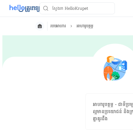
របបអាហារ
អាហារូបត្ថម្ភ
អាហារូបត្ថម្ភ - ជាទី​ប
ល្អមានប្រយោជន៍ និង​ក
គ្នា​គួរដឹង