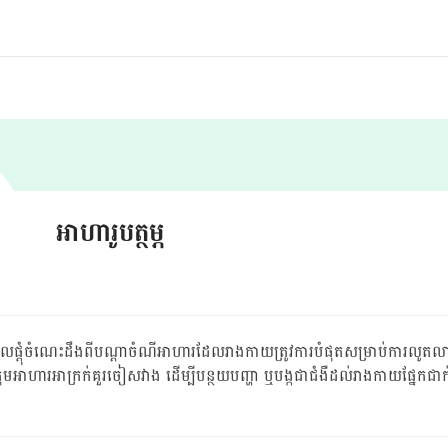
អាហារូបត្ថម្ភ
្រមូលផ្ដុំចំណេះដឹងពី​​បណ្ដា​ចំណីអាហារ​ដែល​រាងកាយ​ត្រូវការ​បំផុត​សម្រាប់​ការ​ល
្រុមអាហារអាក្រក់គួរចៀសវាង ដើម្បី​បន្ថយបញ្ហា ឬបង្កជាជំងឺដល់រាងកាយផ្នែក