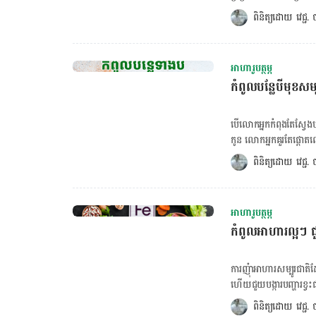
ខ្ពស់ទេ ថែមទាំង​សម្បូរ​ប្រូតេអុីន និងវីតាមីនជាច
ពិនិត្យដោយ 
វេជ្ជ
រៀងរាល់ថ្ងៃ និងដឹកនាំអុក
តាមរយៈការញុំាអាហារសម្
ថ្វីត្បិតតែសាច់គោមានតម្ល
អាហារូបត្ថម្ភ
ម្ជូរគ្រឿងសាច់គោ ឡុក
កំពូលបន្លែបីមុខសម
ក្រាមមានជាតិដែក ១,៩ មិល្
និងប៉ូតាស្យូម ២៧០ ​មិល
ហើយអាចច្នៃបានជាម្ហូបច្រ
បើ​លោក​អ្នក​កំពុង​តែ​ស្វែង
និងជ្រូកខ្វៃជាដើម។ ក្នុង​
កូន លោកអ្នក​គួរតែផ្តោតលើបន្លែ៣មុខដូចខា
B12 ០,៧ មីក្រូក្រាម ស័ង
សណ្តែកសៀង សណ្តែកបារាំង 
ពិនិត្យដោយ 
វេជ្ជ
ក្តោប ដំឡូងបារាំង និងផ្
រាងកាយយើងមិនអាចផលិតជាតិ
ជាតិដែក។ ប្រភពអាហារសម្បូ
អាហារូបត្ថម្ភ
រាងកាយស្រូបយកជាតិដែកពី
កំពូលអាហារល្អៗ 
ញុំាអាហារសម្បូរវីតាមីន C 
ប៉េងប៉ោះ​ជាដើម​ក្នុងពេ
បាយជាមួយឆាសណ្តែកកួរ យើង
ការញុំាអាហារសម្បូរជាតិ
មុខដែលរាងកាយត្រូវការ ស្ព
ហើយ​ជួយ​បង្ការបញ្ហារខ្
ហើយមានវីតាមីន C ខ្ពស់។ 
ផលិតហេម៉ូក្លូប៊ីន (He
ពិនិត្យដោយ 
វេជ្ជ
មិល្លីក្រាម។ ស្ពៃក្ត
ដែក រាងកាយត្រូវការជាត