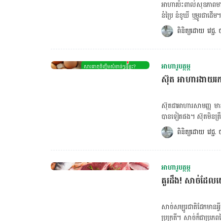
ធ្វើមេតាប៉ូលី នៃពពួកកាបូអ៊
អាហារប៉ះពាល់សុខភាពមានអ្
នំប្រៃ នំខូឃី ឬម្ជូរជាដើម។
ឬញុំាអាហារ ជាពិសេសអាហា
ពិនិត្យដោយ 
វេជ្ជ
មួយវិញទៀត អាហារ​ទំាងនេះ
ចំណាយពេលយូរក្នុងការញុ
ដែរ​។ ១. អាហារ Fast Foo
អាហារូបត្ថម្ភ
ហតដក នំបុ័ងសាច់ នំដូណា
ស៊ុត អាហារងាយរកតែ
ខ្លាញ់ អំបិល ស្ករ និងកា
ឈាម ជំងឺបេះដូង មហារីកព
ដូចជា មីកំប៉ុង ប្រហិត សាច
ស៊ុតជាអាហារសាមញ្ញ មានតម
បញ្ហាលើសសម្ពាធឈាម កើតជំ
បានទៀតផង។ ស៊ុតមិនត្រឹមតែ
តិចតួច តែផ្ទុកកាបូអ៊ីដ្រាត
ដែលល្អចំពោះសុខភាព។ ស៊ុតមួយគ្រាប់ទម្ងន់ប្រហែល ៥០ ក្រាមមានសារធាតុចិញ្ចឹមដូចជា៖ ជាតិដែក ០,៩
ពិនិត្យដោយ 
វេជ្ជ
មិល្លីក្រាម ប្រូតេអ៊ីន ៦,៣ ក្រាម វីតាមីន A ៨០​ មីក្រូក្រាម វីតាមីន D ១ មីក្រូក្រាម ខូលីន (Choline) ១៤៧
មិល្លីក្រាម ១. ជាតិដែក យើងត្រូវការជាតិដែកផលិតឈាមក្រហម និងដឹកនាំអុកស៊ីសែន​ចែក​ចាយ​ពាសពេញរាង
កាយ។ លើស​ពី​នេះ​ទៅទៀត ជ
អាហារូបត្ថម្ភ
អាហារ​ទៅ​ជា​ថាមពលដែរ។ ២
គួរ​ដឹង! សាច់​ដែល​យ
ជួសជុល និងបង្កើន​ម៉ាស
ជួសជុល​កោសិកា​ក្នុង​រាងកាយ​
ចង់គណនា BMR ចុចទីនេះ
សាច់សម្បូរជាតិដែកមានអ្វីខ្
ចុចទីនេះ! ៣. វី
ប្រក្រតី​។​ សាច់​ក៏​ជា​ប្រ