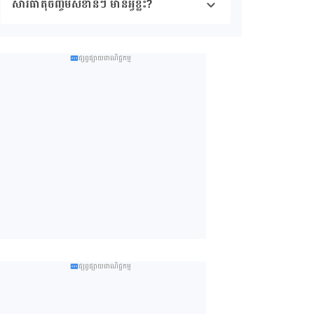
សារធាតុចិញ្ចឹមសំខាន់ៗ មានអ្វីខ្លះ?
ផ្សព្វផ្សាយពាណិជ្ជកម្ម
ផ្សព្វផ្សាយពាណិជ្ជកម្ម