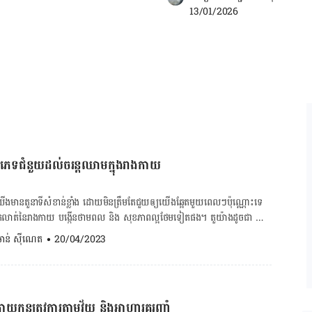
ាតិកាហ្វេអ៊ីនក៏បង្កើនការបញ្ចេញសារធាតុ
13/01/2026
លបង្កើនអារម្មណ៍) ដែលជួយឱ្យយើងមាន
្រភេទជំនួយដល់ចរន្ដឈាមក្នុងរាងកាយ
យើងមានតួនាទីសំខាន់ខ្លាំង ដោយមិនត្រឹមតែជួយឲ្យយើងឆ្អែតមួយពេលៗប៉ុណ្ណោះទេ
ូតលាត់នៃរាងកាយ បង្កើនថាមពល និង សុខភាពល្អថែមទៀតផង។ តួយ៉ាងដូចជា សារ
ខាងក្រោម ដែលមានមុខងារពិសេសជួយចិញ្ចឹមកោសិការគ្រាប់ឈាមបានល្អ និង ធ្វើឲ្យ
. ចាន់ ស៊ីណេត
•
20/04/2023
ារង្វាស់ចង្វាក់បេះដូង ចុចទីនេះ! ចងពិនិត្យជំងឺ
ះ! ១.វីតាមីន E វីតាមីន E ជាវីតាមីនសំខាន់ដែលជំនួយដល់ដំណើរការចរន្ដឈាម
ន្ដឈាមដើរស្រួលសព្វសរីរាង្គរាប់ចាប់ពីចុងជើងដល់ក្បាល។ មិនតែប៉ុណ្ណោះវីតាមីន
ជួយព្យាបាលអ្នកមានអាការៈត្រជាក់ដៃ ជើង ដោយសារចរន្ដឈាមមិនដំណើរការល្អផង​
ាយកូនត្រូវការតាមវ័យ និងអាហារគួរញ៉ាំ
ា វីតាមីន E ក៏ជួយឲ្យចរន្ដឈាមដំណើរការល្អក្នុងប្រព័ន្ធបន្ដពូជ ទាំងបុរស និង ស្ដ្រី