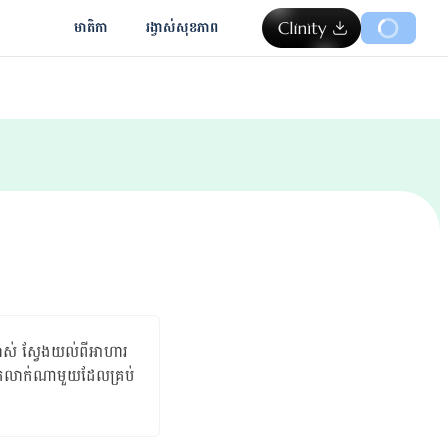
មាតិកា
រង្វាស់​សុខភាព
ូតលាស់ ស្វែងយល់ពីអាហារ
ជាក់លាក់ណាមួយដែលគ្រប់