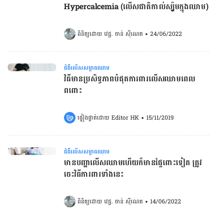
Hypercalcemia (លើសជាតិកាល់ស្យ៉ូមក្នុងឈាម)
ពិនិត្យដោយ 
វេជ្ជ. ចាន់ ស៊ីណេត
•
24/06/2022
ជំងឺលើសសម្ពាធឈាម
វិធីមានប្រសិទ្ធភាពបំផុតការពារលើសឈាមពេល
ពពោះ
ផ្ទៀងផ្ទាត់ដោយ 
Editor HK
•
15/11/2019
ជំងឺលើសសម្ពាធឈាម
មានបញ្ហាលើសឈាមហើយក៏មានផ្ទៃ​ពោះទៀត ត្រូវ
ចេះវិធីការពារទាំងនេះ
ពិនិត្យដោយ 
វេជ្ជ. ចាន់ ស៊ីណេត
•
14/06/2022