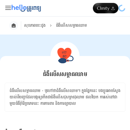
សុខភាពបេះដូង
ជំងឺលើសសម្ពាធឈាម
ជំងឺលើសសម្ពាធឈាម
ជំងឺ​លើស​សម្ពាធ​ឈាម - ឬ​ហៅ​ថា​ជំងឺ​លើស​ឈាម។ ក្នុង​ផ្នែក​នេះ ​បងប្អូន​អាច​ស្វែង
យល់​ពី​បញ្ហា​ដែល​បង្ក​ឲ្យ​កើត​ជា​ជំងឺ​លើស​(សម្ពាធ)​ឈាម ផលវិបាក ​ការ​រស់​នៅ​ជា​
មួយ​ជំងឺ​រ៉ាំរ៉ៃ​ប្រភេទ​នេះ ការការពារ​ និង​ការ​ព្យាបាល