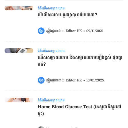
ជំងឺលើសសម្ពាធឈាម
បើ​លើស​ឈាម ​គួរ​ព្យាបាល​បែបណា?
ផ្ទៀងផ្ទាត់ដោយ 
Editor HK
•
09/11/2021
ជំងឺលើសសម្ពាធឈាម
លើស​សម្ពាធ​ឈាម និង​​សម្ពាធ​ឈាមឡើង​ខ្ពស់ ដូច​គ្នា​
អត់?
ផ្ទៀងផ្ទាត់ដោយ 
Editor HK
•
10/01/2025
ជំងឺលើសសម្ពាធឈាម
Home Blood Glucose Test (តេស្តជាតិស្ករនៅ
ផ្ទះ)