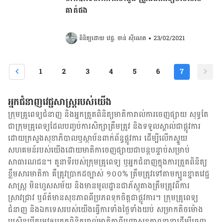
គាត់ផង
ពិនិត្យដោយ 
វេជ្ជ. ចាន់ ស៊ីណេត
•
23/02/2021
1
2
3
4
5
6
7
អ្នកជំនាញវេជ្ជសាស្ត្ររបស់យើង
ក្រុមគ្រូពេទ្យជំនាញ និង​អ្នក​ត្រួតពិនិត្យ​មាតិការាល់ការចេញផ្សាយ សុទ្ធតែ
ជា​ក្រុម​គ្រូពេទ្យ​ដែល​បញ្ចប់ការសិក្សាត្រឹមត្រូវ និង​ទទួល​ស្គាល់​ជាផ្លូវការ​
ដោយ​ក្រសួងសុខាភិបាលឬស្ថាប័ន​ពាក់ព័ន្ធ​ផ្លូវការ ដើម្បីលើកស្ទួយ​
សហគមន៍​របស់យើង​ដោយ​មាតិកា​ចេញផ្សាយជាបន្តបន្ទាប់សម្រាប់
សាធារណជន។ តួនាទីរបស់​ក្រុមគ្រូពេទ្យ ឬ​អ្នក​ជំនាញ​ក្នុងការ​ត្រួតពិនិត្យ​
ខ្លឹមសារ​មាតិកា គឺ​ត្រូវ​ប្រាកដ​ច្បាស់ ១០០% ត្រឹមត្រូវ​ទៅតាម​ក្បួនខ្នាតវេជ្ជ
សាស្ត្រ មិនហួសសម័យ និង​មានមូលដ្ឋាន​ជា​ភ័ស្តុតាង​ត្រឹមត្រូវ​ពី​ការ​
ស្រាវជ្រាវ ឬ​ព័ត៌មាន​សុខភាព​ពី​ប្រភព​ទុកចិត្ត​ជាផ្លូវការ។ ក្រុមគ្រូពេទ្យ
ជំនាញ និង​ឯកទេស​របស់យើង​ធ្វើការ​ទាំង​ថ្ងៃទាំងយប់ សម្រាក​តិចម៉ោង
ប្រសិន​បើ​តម្រូវ​ឲ្យ​ត្រួតពិនិត្យ​រាល់​មាតិកា​ពី​បញ្ហា​សុខភាព​នានា​ដើម្បី​ចេញ​