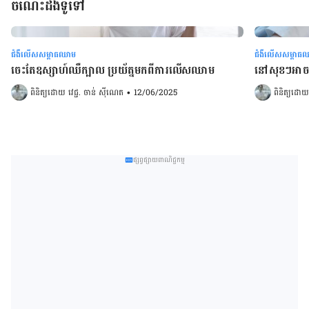
ចំណេះដឹងទូទៅ
ជំងឺលើសសម្ពាធឈាម
ជំងឺលើសសម្ពាធ
ចេះតែឧស្សាហ៍ឈឺក្បាល ប្រយ័ត្នមកពីការលើសឈាម
នៅសុខៗអាច
ពិនិត្យដោយ 
វេជ្ជ. ចាន់ ស៊ីណេត
•
12/06/2025
ពិនិត្យដោយ
ផ្សព្វផ្សាយពាណិជ្ជកម្ម