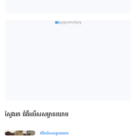
ផ្សព្វផ្សាយពាណិជ្ជកម្ម
ស្វែងរក ជំងឺលើសសម្ពាធឈាម
ជំងឺលើសសម្ពាធឈាម