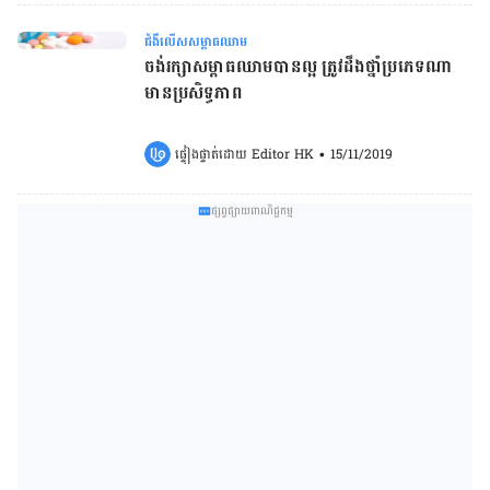
ជំងឺលើសសម្ពាធឈាម
ចង់​រក្សា​សម្ពាធ​ឈាម​បាន​ល្អ​ ត្រូវ​ដឹង​ថ្នាំ​ប្រភេទ​ណា​
មាន​ប្រសិទ្ធ​ភាព
ផ្ទៀងផ្ទាត់ដោយ 
Editor HK
•
15/11/2019
ផ្សព្វផ្សាយពាណិជ្ជកម្ម