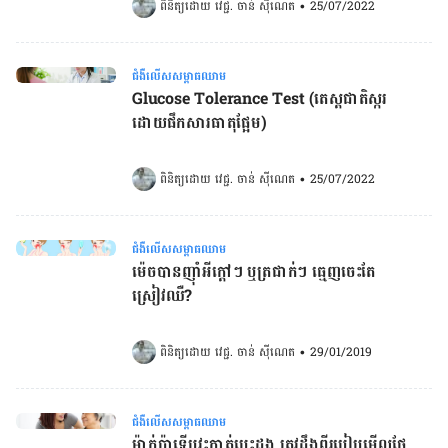
ពិនិត្យដោយ 
វេជ្ជ. ចាន់ ស៊ីណេត
•
25/07/2022
ជំងឺលើសសម្ពាធឈាម
Glucose Tolerance Test (តេស្តជាតិស្ករ
ដោយផឹក​សារធាតុផ្អែម)
ពិនិត្យដោយ 
វេជ្ជ. ចាន់ ស៊ីណេត
•
25/07/2022
ជំងឺលើសសម្ពាធឈាម
ម៉េចបាន​ញ៉ាំអី​ក្ដៅៗ ឬត្រជាក់ៗ ធ្មេញចេះ​តែ
ស្រៀវឈឺ?
ពិនិត្យដោយ 
វេជ្ជ. ចាន់ ស៊ីណេត
•
29/01/2019
ជំងឺលើសសម្ពាធឈាម
ម៉ាក់ប៉ាទើប​វះ​កាត់​បេះដូង ត្រូវដឹងពី​របៀប​មើល​ថែ