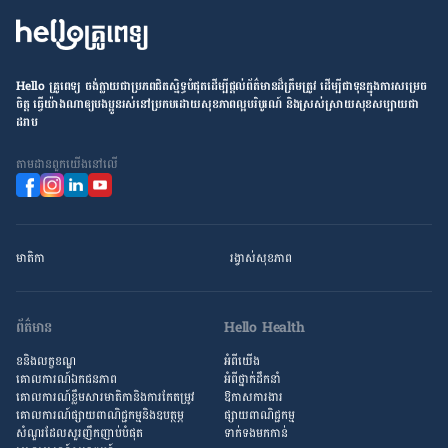
Hello គ្រូពេទ្យ ​ចង់​ក្លាយ​ជា​ប្រភព​ជិតស្និទ្ធបំផុតដើម្បី​ផ្ដល់​ព័ត៌មាន​ដ៏​ត្រឹមត្រូវ​ ដើម្បី​ជា​ទុន​ក្នុង​ការ​សម្រេច​
ចិត្ត ធ្វើ​យ៉ាង​ណា​ឲ្យ​បងប្អូន​រស់នៅ​ប្រកប​ដោយ​សុខភាព​ល្អ​បរិបូរណ៍ និង​ស្រស់ស្រាយ​សុខសប្បាយ​ជា​
ដរាប
តាម​ដាន​ពួក​យើង​នៅ​លើ
មាតិកា
រង្វាស់​សុខភាព
ព័ត៌មាន
Hello Health
ខនិងលក្ខខណ្ឌ
អំពីយើង
គោលការណ៍ឯកជនភាព
អំពី​ថ្នាក់ដឹកនាំ
គោលការណ៍​ខ្លឹម​សារ​មាតិកា​និង​ការ​កែតម្រូវ
ឱកាស​ការងារ
គោលការណ៍ផ្សាយពាណិជ្ជកម្មនិងឧបត្ថម្ភ
ផ្សាយពាណិជ្ជកម្ម
សំណួរ​ដែល​សួរ​ញឹកញាប់​បំផុត
ទាក់ទងមកកាន់