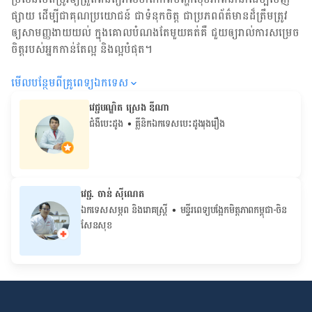
ផ្សាយ ដើម្បី​ជា​គុណប្រយោជន៍ ជា​ទំនុកចិត្ត ជា​ប្រភព​ព័ត៌មាន​ដ៏​ត្រឹមត្រូវ
ឲ្យសាមញ្ញ​ងាយយល់ ក្នុងគោលបំណង​តែមួយ​គត់​គឺ ជួយ​ឲ្យ​រាល់ការសម្រេច
ចិត្ត​របស់​អ្នក​កាន់តែ​ល្អ និង​ល្អ​បំផុត។
មើល​បន្ថែម​ពី​គ្រូពេទ្យ​ឯកទេស
វេជ្ជបណ្ឌិត ស្រេង ឌីណា
ជំងឺបេះដូង
• គ្លីនិកឯកទេសបេះដូងរុងរឿង
វេជ្ជ. ចាន់ ស៊ីណេត
ឯកទេសសម្ភព និងរោគស្ត្រី
• ម​ន្ទីរពេទ្យបង្អែកមិត្តភាពកម្ពុជា-ចិន
សែនសុខ