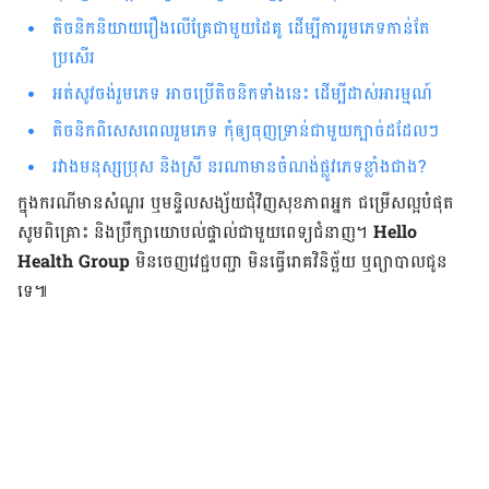
តិចនិកនិយាយរឿងលើគ្រែជាមួយដៃគូ ដើម្បី​ការរួមភេទកាន់តែ
ប្រសើរ
​​អត់​សូវ​ចង់រួមភេទ អាចប្រើតិចនិកទាំងនេះ ដើម្បីដាស់អារម្មណ៍
តិចនិកពិសេសពេលរួមភេទ កុំឲ្យធុញទ្រាន់ជាមួយក្បាច់ដដែលៗ
រវាងមនុស្សប្រុស និងស្រី នរណាមានចំណង់ផ្លូវភេទខ្លាំងជាង?
ក្នុង​ករណី​មាន​សំណួរ ឬ​មន្ទិលសង្ស័យ​ជុំវិញ​សុខភាព​អ្នក ជម្រើស​ល្អ​បំផុត
សូម​ពិគ្រោះ និង​ប្រឹក្សា​យោបល់​ផ្ទាល់​ជាមួយ​ពេទ្យ​ជំនាញ។
Hello
Health Group
មិន​ចេញ​វេជ្ជបញ្ជា មិន​ធ្វើ​រោគវិនិច្ឆ័យ ឬ​ព្យាបាល​ជូន​
ទេ៕