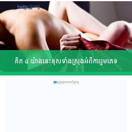
ផ្សព្វផ្សាយពាណិជ្ជកម្ម