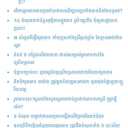
ខ្លះ?
តើការរួមភេទអាចជួយបំបាត់ការឈឺក្បាលប្រកាំងបានពិតមែនឬអត់?
១៤​ ចំណុចពាក់ព័ន្ធសុវត្ថិភាពផ្លូវភេទ ស្រីៗគួរដឹង កុំឲ្យចាញ់បោក
ប្រុសៗ
៧ សំណួរពីរឿងរួមភេទ ទាំងប្រុសទាំងស្រីឆ្ងល់ខ្លាំង តែខ្មាសអត់ហ៊ាន
សួរ!
តំបន់ ៦ កន្លែងលើរាងកាយ ដាស់អារម្មណ៍រួមភេទកាន់តែ
ស្រើបស្រាល
ប៉ុន្មានក្បាច់នេះ ជួយឲ្យដៃគូស្រើបស្រាលដោយមិនបាច់រួមភេទ
តិចនិករួមភេទ ៥យ៉ាង ត្រូវអ្នកជំនាញអះអាងថា ជួយដុតបំផ្លាញកាឡូ
រីបានល្អ
រួមភេទសុខៗស្រាប់តែរបូតស្រោមជាប់ប្រដាប់ភេទខាងស្រី ត្រូវធ្វើ
ម៉េច?
៦ ចំណុច បញ្ជាក់ថាសមត្ថភាពរឿងលើគ្រែយើងអន់បំផុត
មុនប្រើទឹករម្អិលជំនួយពេលរួមភេទ ត្រូវដឹងចំណុចទាំង ៦ នេះសិន!