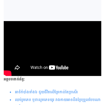
អត្ថបទពាក់ព័ន្ធ:
អាថ៌​កំបាំង​ទាំង៦ ជួយ​ជីវិត​លើគ្រែ​កាន់​តែ​ប្រសើរ
ឈប់រួមភេទ ឬខានរួមភេទយូរ រាងកាយអាចនឹងប្រែប្រួលបែបណា