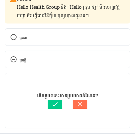
Hello Health Group និង “Hello គ្រូពេទ្យ” មិន​ចេញ​វេជ្ជ
បញ្ជា មិន​ធ្វើ​រោគវិនិច្ឆ័យ ឬ​ព្យាបាល​ជូន​ទេ៕
ប្រភព
https://www.eatthis.com/foods-to-increase-your-
sex-drive/
ប្រវត្តិ
https://m.dailyhunt.in/news/nepal/english/orissa
កំណែ​ប្រែបច្ចុប្បន្ន
+post-epaper-
orisapos/improve+your+sex+life+with+just+a+piec
23/01/2023
e+of+garlic-newsid-n149442540
អត្ថបទ​ដោយ 
នូ សោភ័ណ្ឌ
តើអត្ថបទនេះមានប្រយោជន៍ដែរទេ?
ត្រួតពិនិត្យដោយ 
វេជ្ជ. ចាន់ ស៊ីណេត
https://www.eatsomethingsexy.com/10-best-
បច្ចុប្បន្នភាពដោយ៖ 
ទូច សុខា
foods-for-men-garlic/