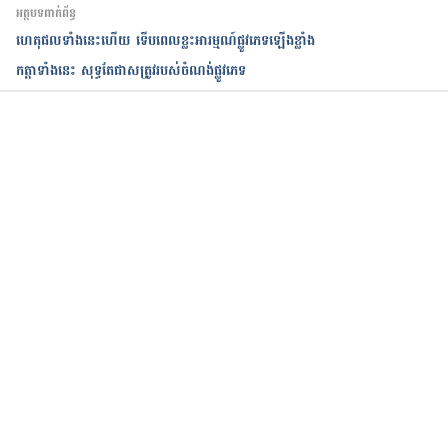
អត្ថបទពាក់ព័ន្ធ
ហេតុផលទាំងនេះហើយ ទើបពេលខ្លះអារម្មណ៍ផ្លូវភេទឡើងខ្លាំង
កត្តាទាំងនេះ សុទ្ធតែជាសត្រូវរបស់ចំណង់ផ្លូវភេទ​
កំពុងដំណើរការ...