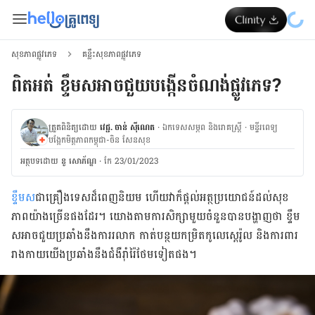
សុខភាពផ្លូវភេទ
គន្លឹះសុខភាពផ្លូវភេទ
ពិត​អត់​ ខ្ទឹម​ស​អាច​ជួយ​បង្កើន​ចំណង់​ផ្លូវ​ភេទ​?​​​​​​​​​​​​​​​​​​​​​​​​​​​​​​​​​​​​​​​​​​​​​​​​​​​​​​​​​​​​​​​​​​​​​
ត្រួតពិនិត្យដោយ
វេជ្ជ. ចាន់ ស៊ីណេត
·
ឯកទេសសម្ភព និងរោគស្ត្រី
·
ម​ន្ទីរពេទ្យ
បង្អែកមិត្តភាពកម្ពុជា-ចិន សែនសុខ
អត្ថបទ​ដោយ
នូ សោភ័ណ្ឌ
·
កែ 23/01/2023
ខ្ទឹម​ស
​ជា​គ្រឿងទេស​​ដ៏​ពេញ​និយម​ ​ហើយ​វា​ក៏​ផ្ដល់​អត្ថប្រយោជន៍​ដល់​សុខ
ភាព​​យ៉ាង​​ច្រើន​​ផង​ដែរ​។ យោង​តាម​​ការ​សិក្សា​មួយ​ចំនួន​បាន​បង្ហាញ​ថា​ ខ្ទឹម​
ស​អាច​ជួយ​ប្រឆាំង​នឹង​ការ​រលាក​ កាត់​បន្ថយ​កម្រិត​កូលេស្តេរ៉ូល​ និង​ការពារ​
រាងកាយ​យើង​ប្រឆាំង​នឹង​ជំងឺ​រ៉ាំរ៉ៃ​ថែម​ទៀត​​ផង​។​