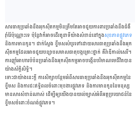
សារធាតុ​ប្រឆាំង​នឹង​អុកស៊ីតកម្ម​មិន​ត្រឹម​តែ​អាច​ជួយ​ការពារ​ប្រឆាំង​នឹង​ជំងឺ​
រ៉ាំរ៉ៃ​ប៉ុណ្ណោះ​ទេ​ ប៉ុន្តែ​វា​ក៏​អាច​ដើរ​តួនាទី​យ៉ាង​សំខាន់​​នៅ​ក្នុង
​សុខភាព​ផ្លូវ​ភេទ
និង​ការ​មាន​កូន​។ ជាក់​ស្ដែង​ ខ្ទឹម​ស​​សំបូរ​ទៅ​ដោយ​សារធាតុ​ប្រឆាំង​នឹង​អុក
ស៊ីតកម្ម​ដែល​អាច​ជួយ​បន្សាប​សមាសធាតុ​បង្ក​គ្រោះថ្នាក់​ គឺ​រ៉ាឌីកាល់​សេរី​។ ​
ការ​ញ៉ាំ​អាហារ​បំប៉ន​ប្រឆាំង​នឹង​អុកស៊ីតកម្ម​អាច​បង្កើន​បរិមាណ​មេ​ជីវិត​បាន​
យ៉ាង​​ស័ក្ដិសិទ្ធិ​។​
ទោះ​ជា​យ៉ាង​នេះ​ក្ដី​ ការសិក្សា​បន្ថែម​​អំពី​សារធាតុ​ប្រឆាំង​នឹង​អុកស៊ីតកម្ម​​នៃ​
ខ្ទឹម​ស​ និង​ការ​​ជះ​ឥទ្ធិពល​ចំពោះ​មុខ​ងារ​ផ្លូវ​ភេទ​ និង​ការ​មាន​កូន​នៃ​មនុស្ស​​
មាន​សារសំខាន់​ណាស់​ ដើម្បី​ឲ្យ​យើង​​បាន​យល់​ច្បាស់​អំពី​អត្ថប្រយោជន៍​នៃ​
ខ្ទឹម​ស​ចំពោះ​ចំណង់​ផ្លូវ​ភេទ​។