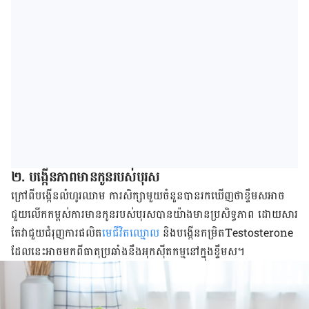
២. បង្កើន​ភាព​មាន​កូន​របស់​បុរស​
ក្រៅ​ពី​បង្កើន​លំហូរ​ឈាម​ ការ​សិក្សា​មួយ​ចំនួន​បាន​រក​ឃើញ​ថា​ខ្ទឹម​ស​អាច​
ជួយ​លើក​កម្ពស់​ការ​មាន​កូន​របស់​បុរស​បាន​យ៉ាង​មាន​ប្រសិទ្ធភាព​ ដោយ​សារ​
តែ​វា​ជួយ​ជំរុញ​ការ​ផលិត
​​មេ​ជីវិត​ឈ្មោល
​ និង​បង្កើន​កម្រិតT​estosterone ​
ដែល​នេះ​អាច​មកពី​ធាតុ​ប្រឆាំង​នឹង​អុកស៊ីតកម្មនៅក្នុង​ខ្ទឹម​ស​។ ​​​