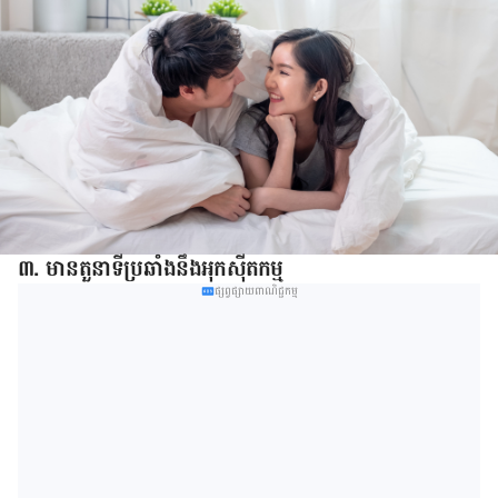
៣. មាន​តួនាទី​​ប្រឆាំង​នឹង​អុកស៊ីតកម្ម​
ផ្សព្វផ្សាយពាណិជ្ជកម្ម