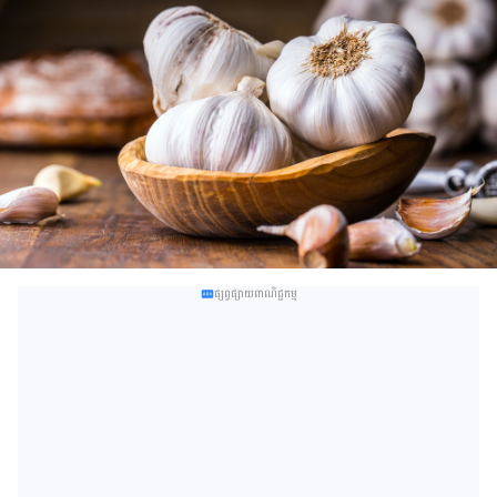
ផ្សព្វផ្សាយពាណិជ្ជកម្ម