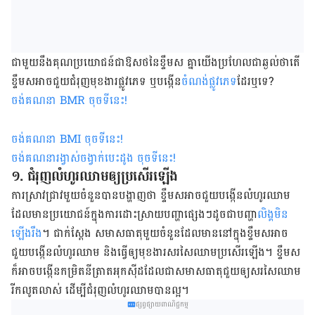
ជាមួយ​នឹង​គុណប្រយោជន៍​​ជា​ឱសថ​​នៃ​ខ្ទឹម​ស​ គ្នា​យើង​ប្រហែល​ជា​ឆ្ងល់​ថា​តើ​
ខ្ទឹម​ស​អាច​ជួយ​ជំរុញ​មុខងារ​ផ្លូវ​ភេទ​ ឬ​បង្កើន​
ចំណង់​ផ្លូវ​ភេទ​
ដែរ​ឬ​ទេ?​
ចង់គណនា
BMR
ចុចទីនេះ
!
ចង់គណនា
BMI ចុចទីនេះ
!
ចង់គណនារង្វាស់ចង្វាក់បេះដូង ចុចទីនេះ
!
១. ជំរុញ​លំហូរ​ឈាម​ឲ្យ​ប្រសើរ​ឡើង​
ការ​ស្រាវជ្រាវ​មួយ​ចំនួន​បាន​បង្ហាញ​ថា​ ខ្ទឹម​ស​អាច​ជួយ​បង្កើន​លំហូរ​ឈាម​
ដែល​មាន​ប្រយោជន៍​ក្នុង​ការ​ដោះស្រាយ​បញ្ហា​ផ្សេង​ៗ​ដូចជា​​​បញ្ហា
​លិង្គ​មិន​
ឡើង​រឹង
។ ជាក់​ស្ដែង សមាសធាតុ​មួយ​ចំនួន​ដែល​មាន​នៅ​ក្នុង​ខ្ទឹម​ស​អាច​
ជួយ​បង្កើន​លំហូរ​ឈាម​ និង​ធ្វើ​ឲ្យ​មុខ​ងារ​សរសៃ​ឈាម​​ប្រសើរ​ឡើង​។ ​ខ្ទឹម​ស​
ក៏​អាច​បង្កើន​កម្រិត​​នីត្រាត​អុកស៊ីដ​ដែល​ជា​​សមាសធាតុ​ជួយ​ឲ្យ​សរសៃ​ឈាម​
រីក​លូតលាស់​ ដើម្បី​ជំរុញ​លំហូរ​ឈាម​បាន​ល្អ​។​
ផ្សព្វផ្សាយពាណិជ្ជកម្ម