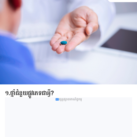
១.ថ្នាំជំនួយផ្លូវភេទ​ជា​អ្វី?
ផ្សព្វផ្សាយពាណិជ្ជកម្ម