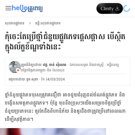
សុខភាពផ្លូវភេទ
គន្លឹះសុខភាពផ្លូវភេទ
កុំចេះតែប្រើថ្នាំជំនួយផ្លូវភេទផ្តេសផ្តាស បើស្ថិត
ក្នុងល័ក្ខខ័ណ្ឌទាំងនេះ
ត្រួតពិនិត្យដោយ
វេជ្ជ. ចាន់ ស៊ីណេត
·
ឯកទេសសម្ភព និងរោគស្ត្រី
·
ម​ន្ទីរពេទ្យ
បង្អែកមិត្តភាពកម្ពុជា-ចិន សែនសុខ
អត្ថបទ​ដោយ
ទូច សុខា
·
កែ 14/03/2024
ថ្នាំជំនួយផ្លូវភេទ​បុរស​ត្រូវ​គេ​ជឿ​ថា​ អាច​ជួយ​ជំរុញ​ដល់​ចំណង់​ផ្លូវ​ភេទ​ និង​
បង្កើន​សមត្ថភាព​ផ្លូវ​ភេទ​។ ប៉ុន្តែ មុន​នឹង​ប្រុស​ៗ​យើង​សម្រេច​ចិត្ត​ប្រើ​ថ្នាំ​
ជំនួយ​ប្រភេទ​នេះ គួរ​តែ​ដឹង​ពី​ហានិភ័យ និង​គួរ​ដឹង​ថា​ត្រូវ​ប្រើ​នៅ​ពេល​ណា​
ដើម្បី​សុវត្ថិភាព​។​