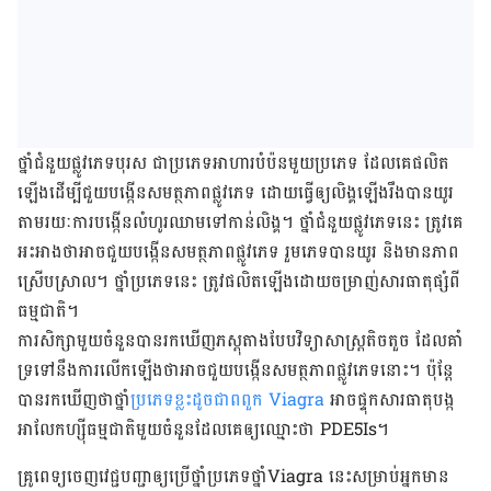
ថ្នាំជំនួយផ្លូវភេទ​បុរស​ ជា​ប្រភេទ​អាហារ​បំប៉ន​មួយ​ប្រភេទ ដែល​គេ​ផលិត​
ឡើង​ដើម្បី​ជួយ​បង្កើន​សមត្ថភាព​ផ្លូវ​ភេទ ដោយ​ធ្វើ​ឲ្យ​លិង្គ​ឡើង​រឹង​បាន​យូរ​
តាម​រយៈ​ការ​បង្កើន​លំហូរ​ឈាម​ទៅ​កាន់​លិង្គ​។ ថ្នាំ​ជំនួយ​ផ្លូវ​ភេទ​នេះ​ ត្រូវ​គេ​
អះអាង​ថា​អាច​ជួយ​បង្កើន​សមត្ថភាព​ផ្លូវ​ភេទ រួម​ភេទ​បាន​យូរ និង​មាន​ភាព​
ស្រើប​ស្រាល​​។ ថ្នាំ​ប្រភេទ​នេះ ត្រូវ​ផលិត​ឡើង​ដោយ​ចម្រាញ់​សារធាតុ​ផ្សំ​ពី​
ធម្ម​ជាតិ​។
ការ​សិក្សា​មួយ​ចំនួន​បាន​រក​ឃើញ​ភស្តុតាង​បែប​វិទ្យាសាស្រ្ត​តិច​តួច ដែល​គាំ​
ទ្រ​ទៅ​នឹង​ការ​លើក​ឡើង​ថា​អាច​ជួយ​បង្កើន​សមត្ថភាព​ផ្លូវ​ភេទ​នោះ​។ ប៉ុន្តែ​
បាន​រក​ឃើញ​ថា​ថ្
នាំ​ប្រភេទ​ខ្លះ​ដូច​ជា​ពពួក​ Viagra
អាច​ផ្ទុក​សារធាតុ​បង្ក​
អាលែកហ្ស៊ី​ធម្មជាតិ​មួយ​ចំនួន​ដែល​គេ​ឲ្យ​ឈ្មោះថា PDE5Is។
​គ្រូពេទ្យ​ចេញ​វេជ្ជបញ្ជា​ឲ្យ​ប្រើ​ថ្នាំ​ប្រភេទ​ថ្នាំ​Viagra នេះ​សម្រាប់​អ្នក​មាន​