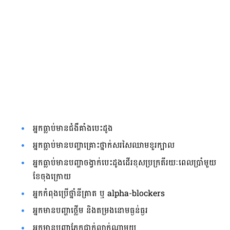
អ្នក​ធ្លាប់​មាន​ជំងឺ​គាំង​បេះដូង
អ្នក​ធ្លាប់​មាន​បញ្ហា​គ្រោះ​ថ្នាក់​សរសៃឈាម​ខួរ​ក្បាល​
អ្នក​ធ្លាប់​មាន​បញ្ហា​ចង្វាក់​បេះ​ដូង​ដើរ​ខុស​ប្រក្រតី​រយៈពេល​ប្រាំមួយ​
ខែ​ចុងក្រោយ
អ្នក​កំពុង​ប្រើ​ថ្នាំ​នីត្រាត ឬ​ alpha-blockers
អ្នក​មាន​បញ្ហា​ថ្លើម និង​តម្រង​នោម​ធ្ងន់ធ្ងរ
អ្នក​មាន​បញ្ហា​ភ្នែក​ជាក់​លាក់​ណាមួយ​