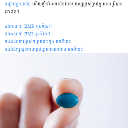
បញ្ហា​ខ្សោយ​លិង្
គ​ ហើយ​ថ្នាំ​ទាំង​នេះ​មិន​មែន​មនុស្ស​ប្រុស​គ្រប់​គ្នា​អាច​ប្រើ​បាន​
នោះ​ទេ​។​
ចង់គណនា
BMR
ចុចទីនេះ
!
ចង់គណនា
BMI ចុចទីនេះ
!
ចង់គណនារង្វាស់ចង្វាក់បេះដូង ចុចទីនេះ
!
ចង់ពិនិត្យសុខភាពប្រព័ន្ធរំលាយអាហារ ចុចទីនេះ
!