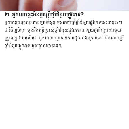
២. អ្នក​ណា​ខ្លះ​មិន​គួរ​ប្រើថ្នាំជំនួយផ្លូវភេទ​?
អ្នក​មាន​បញ្ហា​សុខ​ភាព​មួយ​ចំនួន​ មិន​អាច​ប្រើ​ថ្នាំ​ជំនួយ​ផ្លូវ​ភេទ​នេះ​បាន​ទេ។
ជា​វិធី​ល្អ​បំផុត មុន​នឹង​ប្រើ​ប្រាស់​ថ្នាំ​ជំនួយ​ផ្លូវ​ភេទ​ណា​មួយ​គួរ​ពិគ្រោះ​ជាមួយ​
គ្រូពេទ្យ​ជាមុន​សិន​។ អ្នក​មាន​បញ្ហា​សុខ​ភាព​ដូច​ខាង​ក្រោម​នេះ មិន​អាច​ប្រើ​
ថ្នាំ​ជំនួយ​ផ្លូវ​ភេទ​ផ្ដេសផ្ដាស​បាន​ទេ។