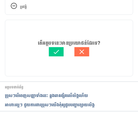
medications, https://www.mayoclinic.org/disease
ប្រវត្តិ
s-conditions/erectile-dysfunction/in-
depth/erectile-dysfunction/art-20047821
កំណែ​ប្រែបច្ចុប្បន្ន
Sildenafil, https://medlineplus.gov/druginfo/meds
14/03/2024
/a699015.html
អត្ថបទ​ដោយ 
ទូច សុខា
តើអត្ថបទនេះមានប្រយោជន៍ដែរទេ?
ត្រួតពិនិត្យដោយ 
វេជ្ជ. ចាន់ ស៊ីណេត
What Should I Know About Sexual Enhancement 
បច្ចុប្បន្នភាពដោយ៖ 
នូ សោភ័ណ្ឌ
Drugs?, https://www.winchesterhospital.org/healt
h-library/article?id=73772
Men’s Sexual Health Supplements: Are They 
អត្ថបទពាក់ព័ន្ធ
Safe?, https://www.scripps.org/news_items/4846-
ប្រុសៗបើចេញសញ្ញាទាំងនេះ ឆ្លងរោគផ្សិតលើលិង្គហើយ
men-s-sexual-health-supplements-are-they-safe
អាហារ​ល្អៗ ​ជួយ​​ការពារ​ប្រុសៗ​យើងកុំ​ឲ្យ​ជួប​បញ្ហា​ខ្សោយលិង្គ
Healthy sex: When to use sex-enhancing 
drugs, https://www.consumerreports.org/cro/2013
/01/healthy-sex-his-and-hers/index.htm
កំពុងដំណើរការ...