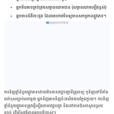
អ្នក​មិន​អាច​គ្រប់​គ្រង​សម្ពាធ​ឈាម​បាន (សម្ពាធ​ឈាម​ឡើង​ខ្ពស់)
អ្នក​មាន​ជំងឺ​បេះដូង ដែល​គេ​ហាម​មិន​ឲ្យ​មាន​សកម្មភាព​ផ្លូវ​ភេទ​។​​​
ផ្សព្វផ្សាយពាណិជ្ជកម្ម
ការ​ទិញ​ថ្នាំ​ជំនួយ​ផ្លូវ​ភេទ​ដោយ​មិន​មាន​វេជ្ជបញ្ជា​​ពី​គ្រូពេទ្យ ឬ​ទិញ​នៅ​ទីតាំង​
លក់​ខុស​ច្បាប់​ណា​មួយ​ អ្នក​ទិញ​អាច​ទិញ​ប៉ះ​ផលិត​ផល​ក្លែង​ក្លាយ​។ ការ​ទិញ​
ថ្នាំ​ជំនួយ​ផ្លូវ​ភេទ​ត្រូវ​ធ្វើ​ឡើង​តាម​វេជ្ជបញ្ជា និង​នៅ​តាម​ឱសថ​ស្ថាន​ស្រប​
ច្បាប់​ ដើម្បី​សុវត្ថិភាព​អ្នក​ប្រើ​ប្រាស់​។