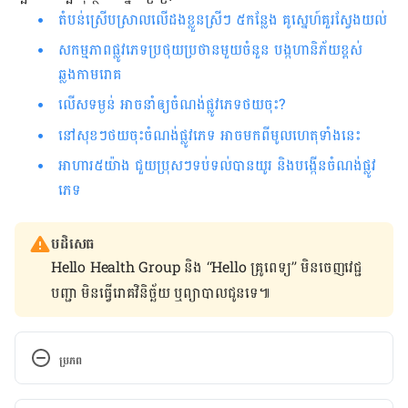
តំបន់ស្រើបស្រាលលើដងខ្លួនស្រីៗ ៥កន្លែង គូស្នេហ៍គួរស្វែងយល់​
សកម្មភាពផ្លូវភេទប្រថុយប្រថានមួយចំនួន បង្កហានិភ័យខ្ពស់
ឆ្លងកាមរោគ
លើស​ទម្ងន់​ អាច​​នាំ​ឲ្យ​​ចំណង់​ផ្លូវ​ភេទ​ថយ​ចុះ​?​​​​​​​​​​​​​​​​​​​​​​​​​​​​​​​​​​​​​​​​​​​​​​​​​​​​​​​​​​​
នៅ​សុខ​ៗ​ថយចុះ​ចំណង់​ផ្លូវ​ភេទ ​អាច​មក​ពី​​មូលហេតុ​ទាំង​នេះ
អាហារ​៥​យ៉ាង ជួយ​ប្រុស​ៗ​​​​ទប់ទល់​បាន​យូរ និង​បង្កើន​ចំណង់​ផ្លូវ​
ភេទ​​​​​​​​​​​​​​​​​​​​​​​​​​​​​​​​​​​​​​​​​​​​​​
បដិសេធ
Hello Health Group និង “Hello គ្រូពេទ្យ” មិន​ចេញ​វេជ្ជ
បញ្ជា មិន​ធ្វើ​រោគវិនិច្ឆ័យ ឬ​ព្យាបាល​ជូន​ទេ៕
ប្រភព
Erectile dysfunction: Viagra and other oral 