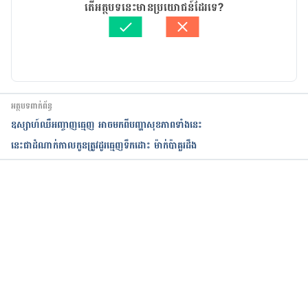
អត្ថបទ​ដោយ 
អឿ អ៊ុយ
តើអត្ថបទនេះមានប្រយោជន៍ដែរទេ?
correct https://www.mouthhealthy.org/all-topics-
ត្រួតពិនិត្យដោយ 
វេជ្ជ. ចាន់ ស៊ីណេត
a-z/braces
បច្ចុប្បន្នភាពដោយ៖ 
ទូច សុខា
Why should I have orthodontic treatment? 
https://www.dentalhealth.org/orthodontic-
treatment#:~:text=Why%20should%20I%20have%2
អត្ថបទពាក់ព័ន្ធ
0orthodontic,making%20them%20easier%20to%20
ឧស្សាហ៍​ឈឺ​អញ្ចាញ​ធ្មេញ អាចមកពី​បញ្ហា​សុខភាព​ទាំង​នេះ​​​​​​​​​​​​​​​​​​​​​​​​​​​​​​​​​​​​​​​​​​​​​​​​​​​​​​​​​​​​​​​​​​
clean.
នេះជាដំណាក់កាលកូន​ត្រូវដូរធ្មេញទឹកដោះ ម៉ាក់ប៉ាគួរដឹង
Why Do Kids Need Braces? 
https://kidshealth.org/en/parents/braces.html
កំពុងដំណើរការ...
How Old Do You Have to Be to Get Braces? 
https://www.dentaly.org/en/braces-for-
adults/best-age-for-braces/