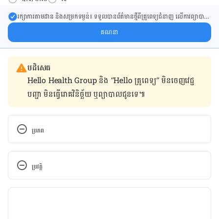
រក្សា​ការ​តាមដាន និងសម្រក​ទម្ងន់៖ ទទួលបាន​ព័ត៌​មាន​ថ្មី​ពី​គ្រូពេទ្យ​ជំនាញ លើ​ការ​ព្យា​បាល​
ការសម្រក​ទម្ងន់ និងការផ្តល់ជំនួយដោយផ្ទាល់​ក្នុង​ប្រអប់​សារ​របស់​អ្នក។
គណនា
បដិសេធ
Hello Health Group និង “Hello គ្រូពេទ្យ” មិន​ចេញ​វេជ្ជ
បញ្ជា មិន​ធ្វើ​រោគវិនិច្ឆ័យ ឬ​ព្យាបាល​ជូន​ទេ៕
ប្រភព
Dental Hygiene with Braces 
https://www.nationwidechildrens.org/family-
ប្រវត្តិ
resources-education/health-wellness-and-safety-
resources/helping-hands/dental-hygiene-with-
កំណែ​ប្រែបច្ចុប្បន្ន
braces 
05/01/2023
Braces and orthodontic treatment are used to 