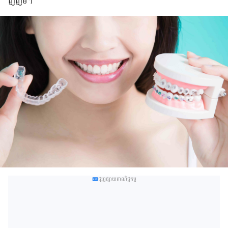
ញញឹម។
ផ្សព្វផ្សាយពាណិជ្ជកម្ម