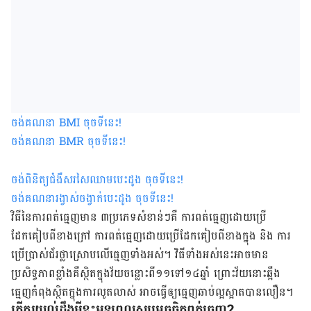
ចង់គណនា
BMI
ចុចទីនេះ
!
ចង់គណនា
BMR
ចុចទីនេះ
!
ចង់ពិនិត្យជំងឺសរសៃឈាមបេះដូង ចុចទីនេះ
!
ចង់គណនារង្វាស់ចង្វាក់បេះដូង ចុចទីនេះ
!
វិធីនៃការពត់ធ្មេញមាន ៣ប្រភេទសំខាន់ៗគឺ ការពត់ធ្មេញដោយប្រើ
ដែកគៀបពីខាងក្រៅ ការពត់ធ្មេញដោយប្រើដែកគៀបពីខាងក្នុង និង ការ
ប្រើប្រាស់ជ័រថ្លាស្រោបលើធ្មេញទាំងអស់។ វិធីទាំងអស់នេះអាចមាន
ប្រសិទ្ធភាពខ្លាំងគឺស្ថិត​ក្នុង​វ័យ​ចន្លោះ​ពី​១១​ទៅ​១៤​ឆ្នាំ​ ព្រោះវ័យនោះឆ្អឹង
ធ្មេញកំពុងស្ថិតក្នុងការលូតលាស់ អាច​ធ្វើឲ្យធ្មេញឆាប់ល្អស្អាតបានលឿន។
តើគួរយល់ដឹងអ្វីខ្លះមុនពេលសម្រេចចិត្ដពត់ធ្មេញ?