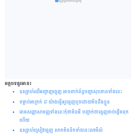
ផ្សព្វផ្សាយពាណិជ្ជកម្ម
អត្ថបទគួរអាន៖
ឧស្សាហ៍​ឈឺ​អញ្ចាញ​ធ្មេញ អាច​ពាក់ព័ន្ធ​បញ្ហា​សុខភាព​ទាំង​នេះ​​​​​​​​​​​​​​​​​​​​​​​​​​​​​​​​​​​​​​​​​​​​​​​​​​​​​​​​​​​​​​​​​​
ទម្លាប់​អាក្រក់ ៨​ យ៉ាង​ធ្វើ​ឲ្យ​ធ្មេញ​ខូច​ដោយមិនដឹងខ្លួន
រោគ​សញ្ញា​សាមញ្ញ​ទាំង​នេះកុំ​ថា​មិន​អី បញ្ជាក់​ថា​ធ្មេញ​ចាប់​ផ្តើម​ពុក​
ហើយ
ឧស្សាហ៍ស្រៀវធ្មេញ សាកតិចនិកទាំងនេះលមើល៍