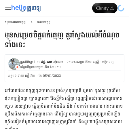
សុខភាពមាត់ធ្មេញ
ការពត់ធ្មេញ
មុនសម្រេចចិត្ដពត់ធ្មេញ គួរស្វែងយល់ពីចំណុច
ទាំងនេះ​
ត្រួតពិនិត្យដោយ
វេជ្ជ. ចាន់ ស៊ីណេត
·
ឯកទេសសម្ភព និងរោគស្ត្រី
·
ម​ន្ទីរពេទ្យ
បង្អែកមិត្តភាពកម្ពុជា-ចិន សែនសុខ
អត្ថបទ​ដោយ
អឿ អ៊ុយ
·
កែ 05/01/2023
នៅពេលដែលធ្មេញដុះមកមានទម្រង់ខុសប្រក្រតី ដូចជា ខុសជួរ ច្រពើស
ដុះបញ្ជ្រៀតគ្នា ឃ្លាតគ្នាពេក វែងខ្លីមិនស្មើគ្នា ធ្មេញវៀចដោយសារធ្លាប់មាន
របួស លយជ្រុល ធ្វើឲ្យបិតមាត់មិនជិត និង ពិបាកទំពាអាហារ នោះគេអាច
ជ្រើសរើសការពត់ធ្មេញនេះឯង ដើម្បីព្យាបាលជួយឲ្យធ្មេញល្អប្រសើរឡើង
ម្យ៉ាងទៀតក៏ជួយការពារអញ្ចាញធ្មេញឲ្យរឹងមាំ និងជួយបង្កើនសម្រស់ពេល