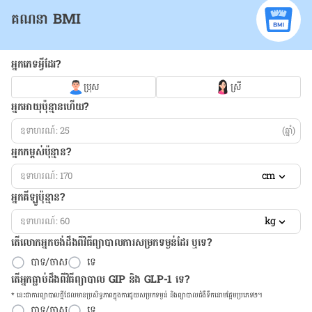
គណនា BMI
អ្នកភេទអ្វីដែរ?
ប្រុស
ស្រី
អ្នកអាយុប៉ុន្មានហើយ?
(ឆ្នាំ)
អ្នកកម្ពស់ប៉ុន្មាន?
cm
អ្នកគីឡូប៉ុន្មាន?
kg
តើលោកអ្នកចង់ដឹង​ពីវិធីព្យាបាលការសម្រកទម្ងន់ដែរ ឬទេ?
បាទ/ចាស
ទេ
តើអ្នកធ្លាប់ដឹងពីវិធីព្យាបាល GIP និង GLP-1 ទេ?
* នេះ​ជា​ការ​ព្យា​បាល​ថ្មីដែល​​មាន​ប្រសិទ្ធ​ភាព​ក្នុង​ការ​ជួយ​សម្រក​ទម្ងន់ និង​ព្យា​បាល​ជំ​ងឺ​ទឹក​នោម​ផ្អែម​ប្រភេទ២។
បាទ/ចាស
ទេ