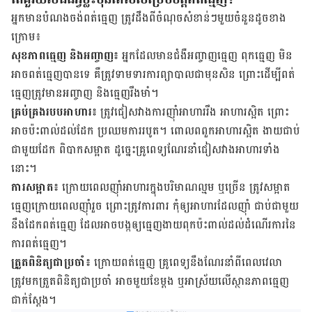
អ្នកមានបំណងចង់ពត់ធ្មេញ ត្រូវដឹងពីចំណុចសំខាន់ៗមួយចំនួនដូចខាង
ក្រោម៖
សុខភាពធ្មេញ និងអញ្ចាញ៖
អ្នកដែលមានជំងឺអញ្ចាញធ្មេញ ពុកធ្មេញ មិន
អាចពត់ធ្មេញបានទេ គឺត្រូវទាមទារការព្យាបាលជាមុនសិន ព្រោះដើម្បីពត់
ធ្មេញត្រូវមានអញ្ចាញ និងធ្មេញរឹងមាំ។
គ្រប់គ្រងរបបអាហារ៖
ត្រូវជៀសវាងការញ៉ាំអាហាររឹង អាហារស្អិត ព្រោះ
អាចប៉ះពាល់ដល់ដែក ប្រឈមការរបូត។ ពោលពពួកអាហារស្អិត ងាយជាប់
ជាមួយដែក ពិបាកសម្អាត ដូច្នេះគ្រូពេទ្យណែរនាំជៀសវាងអាហារទាំង
នោះ។
ការសម្អាត៖
ក្រោយពេលញ៉ាំអាហារក្នុងបរិមាណល្មម ឬច្រើន ត្រូវសម្អាត
ធ្មេញក្រោយពេលញ៉ាំរួច ព្រោះត្រូវការពារ កុំឲ្យអាហារដែលញ៉ាំ ជាប់ជាមួយ
នឹងដែកពត់ធ្មេញ ដែលអាចបង្កឲ្យធ្មេញងាយពុកប៉ះពាល់ដល់ដំណើរការនៃ
ការពត់ធ្មេញ។
ត្រួតពិនិត្យជាប្រចាំ៖
ក្រោយពត់ធ្មេញ គ្រូពេទ្យនឹងណែរនាំពីពេលវេលា
ត្រូវមកត្រួតពិនិត្យជាប្រចាំ អាចមួយខែម្ដង ឬ​អាស្រ័យលើស្ថានភាពធ្មេញ
ជាក់ស្ដែង។