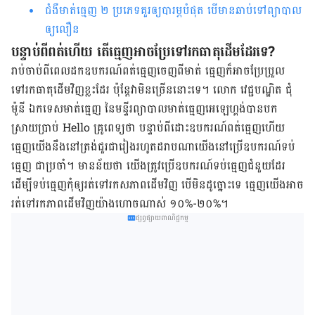
​ជំងឺ​មាត់​ធ្មេញ​ ២ ប្រភេទ​​គួរឲ្យ​បារម្ភ​បំផុត បើ​មាន​ឆាប់​ទៅ​ព្យាបាល​
ឲ្យ​លឿន
បន្ទាប់ពីពត់ហើយ តើធ្មេញអាចប្រែទៅរកធាតុដើមដែរទេ?
រាប់ចាប់ពីពេលដកឧបករណ៍ពត់ធ្មេញចេញពីមាត់ ធ្មេញក៏អាចប្រែប្រួល
ទៅរកធាតុដើមវិញខ្លះដែរ ប៉ុន្ដែវាមិនច្រើននោះទេ។ លោក វេជ្ជបណ្ឌិត ជុំ
ម៉ូនី ឯកទេសមាត់ធ្មេញ នៃមន្ទីរព្យាបាល​មាត់ធ្មេញ​អេឡេហ្គង់​បាន​បក
ស្រាយប្រាប់ Hello គ្រូពេទ្យថា បន្ទាប់ពីដោះឧបករណ៍ពត់ធ្មេញហើយ
ធ្មេញយើងនឹងនៅត្រង់ជួរជារៀងរហូត​ដរាបណា​យើងនៅ​ប្រើ​ឧបករណ៍ទប់
ធ្មេញ ជាប្រចាំ។ មានន័យថា យើងត្រូវប្រើឧបករណ៍ទប់ធ្មេញ​ជំនួយ​ដែរ​
ដើម្បី​ទប់​ធ្មេញកុំឲ្យរត់ទៅរកសភាព​ដើមវិញ បើមិនដូច្នោះទេ ធ្មេញ​យើង​អាច​
រត់ទៅរកភាពដើមវិញយ៉ាង​ហោចណាស់ ១០%-២០%។
ផ្សព្វផ្សាយពាណិជ្ជកម្ម