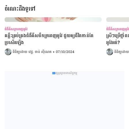
ចំណេះដឹងទូទៅ
ជំងឺគីសក្រពេញអូវែ
ជំងឺគីសក្រពេញអូវ
គន្លឹះគ្រប់គ្រងជំងឺគីសទឹកក្រពេញអូវែ ជួយឲ្យជីវិតកាន់តែ
ស្រីៗប្រើថ្ន
ប្រសើរឡើង​​​​​​​​​​​​​​​​​​​​​​​​​​​​​​​​​
អូវែអត់?
ពិនិត្យដោយ 
វេជ្ជ. ចាន់ ស៊ីណេត
•
07/10/2024
ពិនិត្យដោយ
ផ្សព្វផ្សាយពាណិជ្ជកម្ម