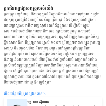
អ្នកជំនាញវេជ្ជសាស្ត្ររបស់យើង
ក្រុមគ្រូពេទ្យជំនាញ និង​អ្នក​ត្រួតពិនិត្យ​មាតិការាល់ការចេញផ្សាយ សុទ្ធតែ
ជា​ក្រុម​គ្រូពេទ្យ​ដែល​បញ្ចប់ការសិក្សាត្រឹមត្រូវ និង​ទទួល​ស្គាល់​ជាផ្លូវការ​
ដោយ​ក្រសួងសុខាភិបាលឬស្ថាប័ន​ពាក់ព័ន្ធ​ផ្លូវការ ដើម្បីលើកស្ទួយ​
សហគមន៍​របស់យើង​ដោយ​មាតិកា​ចេញផ្សាយជាបន្តបន្ទាប់សម្រាប់
សាធារណជន។ តួនាទីរបស់​ក្រុមគ្រូពេទ្យ ឬ​អ្នក​ជំនាញ​ក្នុងការ​ត្រួតពិនិត្យ​
ខ្លឹមសារ​មាតិកា គឺ​ត្រូវ​ប្រាកដ​ច្បាស់ ១០០% ត្រឹមត្រូវ​ទៅតាម​ក្បួនខ្នាតវេជ្ជ
សាស្ត្រ មិនហួសសម័យ និង​មានមូលដ្ឋាន​ជា​ភ័ស្តុតាង​ត្រឹមត្រូវ​ពី​ការ​
ស្រាវជ្រាវ ឬ​ព័ត៌មាន​សុខភាព​ពី​ប្រភព​ទុកចិត្ត​ជាផ្លូវការ។ ក្រុមគ្រូពេទ្យ
ជំនាញ និង​ឯកទេស​របស់យើង​ធ្វើការ​ទាំង​ថ្ងៃទាំងយប់ សម្រាក​តិចម៉ោង
ប្រសិន​បើ​តម្រូវ​ឲ្យ​ត្រួតពិនិត្យ​រាល់​មាតិកា​ពី​បញ្ហា​សុខភាព​នានា​ដើម្បី​ចេញ​
ផ្សាយ ដើម្បី​ជា​គុណប្រយោជន៍ ជា​ទំនុកចិត្ត ជា​ប្រភព​ព័ត៌មាន​ដ៏​ត្រឹមត្រូវ
ឲ្យសាមញ្ញ​ងាយយល់ ក្នុងគោលបំណង​តែមួយ​គត់​គឺ ជួយ​ឲ្យ​រាល់ការសម្រេច
ចិត្ត​របស់​អ្នក​កាន់តែ​ល្អ និង​ល្អ​បំផុត។
មើល​បន្ថែម​ពី​គ្រូពេទ្យ​ឯកទេស
វេជ្ជ. ចាន់ ស៊ីណេត