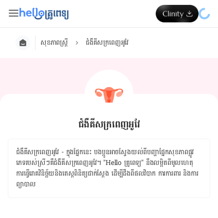
សុខភាពស្ត្រី
ជំងឺគីសក្រពេញអូវែ
ជំងឺគីសក្រពេញអូវែ
ជំងឺគីសក្រពេញអូវែ - ក្នុង​ផ្នែក​នេះ ​បងប្អូន​អាច​ស្វែងយល់​ពី​បញ្ហា​​ផ្នែក​សុខភាព​ផ្លូវ​
ភេទ​​របស់​ស្រីៗ​គឺ​ជំងឺគីសក្រពេញអូវែ។ "Hello គ្រូពេទ្យ" ​នឹង​លម្អិត​ពីមូលហេតុ ​​​
ការ​ធ្វើ​រោគវិនិច្ឆ័យ​និង​តេស្ត​ពិនិត្យ​ជាក់ស្ដែង​ ដើម្បី​ដឹង​ពី​ផលវិបាក​ ​ការការពារ​ និង​ការ​
ព្យាបាល