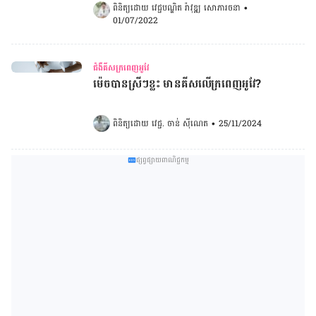
ពិនិត្យដោយ 
វេជ្ជបណ្ឌិត រ៉ាវុឌ្ឍ សោភារចនា
•
01/07/2022
ជំងឺគីសក្រពេញអូវែ
ម៉េចបានស្រីៗខ្លះ មានគីសលើក្រពេញអូវែ?
ពិនិត្យដោយ 
វេជ្ជ. ចាន់ ស៊ីណេត
•
25/11/2024
ផ្សព្វផ្សាយពាណិជ្ជកម្ម