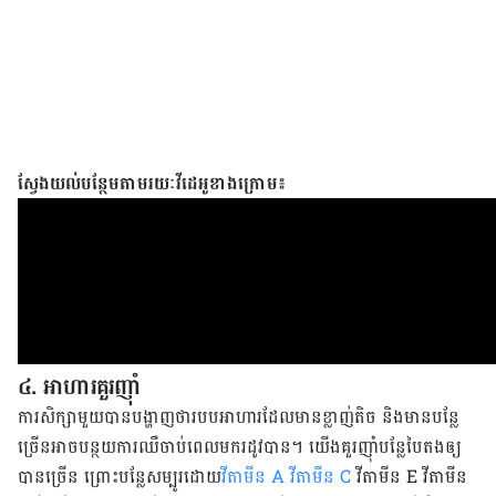
ស្វែងយល់បន្ថែមតាមរយៈវីដេអូខាងក្រោម៖
៤. អាហារ​គួរ​ញ៉ាំ
ការ​សិក្សា​មួយ​បាន​បង្ហាញ​ថា​របប​អាហារ​ដែល​មាន​ខ្លាញ់​តិច និង​មាន​បន្លែ​
ច្រើន​អាច​បន្ថយ​ការ​ឈឺចាប់​ពេល​មក​រដូវ​បាន។ យើង​គួរ​ញ៉ាំ​បន្លែ​បៃតង​ឲ្យ​
បាន​ច្រើន ព្រោះ​បន្លែ​សម្បូរ​ដោយ
​វីតាមីន A
វីតាមីន C
វីតាមីន E វីតាមីន