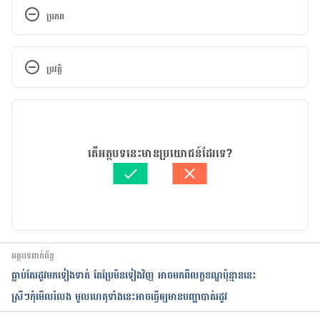
ប្រភព
How to Reduce Menstrual Cramps
ប្រវត្តិ
https://www.wikihow.com/Reduce-Menstrual-
Cramps
កំណែ​ប្រែបច្ចុប្បន្ន
How to get rid of cramps with 8 home remedies
07/10/2024
អត្ថបទ​ដោយ 
ថាត់ រ័ត្នមូនីតា
តើអត្ថបទនេះមានប្រយោជន៍ដែរទេ?
https://www.medicalnewstoday.com/articles/3244
ត្រួតពិនិត្យដោយ 
វេជ្ជ. ចាន់ ស៊ីណេត
84
បច្ចុប្បន្នភាពដោយ៖ 
នូ សោភ័ណ្ឌ
Menstrual cramps
https://www.mayoclinic.org/diseases-
អត្ថបទពាក់ព័ន្ធ
conditions/menstrual-cramps/diagnosis-
ធ្លាប់តែរដូវមកទៀងទាត់ តែប្រែមិនទៀងវិញ អាចមកពីលក្ខខណ្ឌប៉ុន្មាននេះ
treatment/drc-20374944
ស្រីៗកុំមើល​រំលង​ មូល​ហេតុ​ទាំងនេះអាច​ធ្វើឲ្យ​មាន​បញ្ហា​បាត់រដូវ