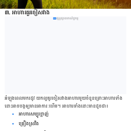
៣. អាហារ​គួរ​ចៀសវាង
ផ្សព្វផ្សាយពាណិជ្ជកម្ម
អំឡុង​ពេល​មក​​រដូវ យក​ល្អ​គួរ​ចៀសវាង​អាហារ​មួយ​ចំនួន​ព្រោះ​អាហារ​ទាំង​
នោះ​អាច​បង្ក​ឲ្យ​មាន​អាការៈ​ហើម​។ អាហារ​ទាំង​នោះ​មាន​ដូចជា៖
អាហារ​សម្បូរ​ខ្លាញ់
គ្រឿងស្រវឹង