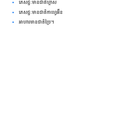
ភេសជ្ជៈ​មាន​ជាតិ​ហ្គាស
ភេសជ្ជៈ​មាន​ជាតិ​កាហ្វេអ៊ីន
អាហារ​មាន​ជាតិ​ប្រៃ។