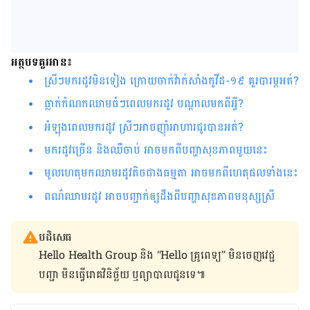
អត្ថបទគួរអាន៖
ស្រីៗមក​រដូវ​មិន​ទៀង​ ក្រោយ​ចាក់វ៉ាក់សាំង​កូវីដ-១៩ គួរ​បារម្ភ​អត់​?
ធ្លាក់​កំណក​ឈាម​ធំ​ៗ​ពេល​មក​រដូវ បណ្ដាល​មក​ពី​អ្វី​?​​​​​​​​​​​​​​​​​​​​​​​​​​​​​​​​​​​​​​​​​​​​​​​​​​​​
អំឡុង​ពេល​មក​រដូវ​ ស្រី​ៗ​អាច​ញ៉ាំ​អាហារ​ជូរ​បាន​អត់​?​​​​​​​​​​​​​​​​​​​​​​​​​​​​​​​​​​​​​​​​​​​​​​​
មក​រដូវ​ច្រើន​ និង​ឈឺចាប់​ អាច​មក​ពី​បញ្ហា​សុខភាព​មួយ​នេះ​​​​​​​​​​​​​​​​​​​​​​​​​​​​​​​​​
មូលហេតុមកឈាម​រដូវ​តិច​ជាង​​ធម្មតា អាច​មក​ពី​ហេតុផល​ទាំង​នេះ
ពណ៌ឈាមរដូវ អាចបញ្ជាក់ឲ្យដឹងពីបញ្ហាសុខភាពមនុស្សស្រី
បដិសេធ
Hello Health Group និង “Hello គ្រូពេទ្យ” មិន​ចេញ​វេជ្ជ
បញ្ជា មិន​ធ្វើ​រោគវិនិច្ឆ័យ ឬ​ព្យាបាល​ជូន​ទេ៕