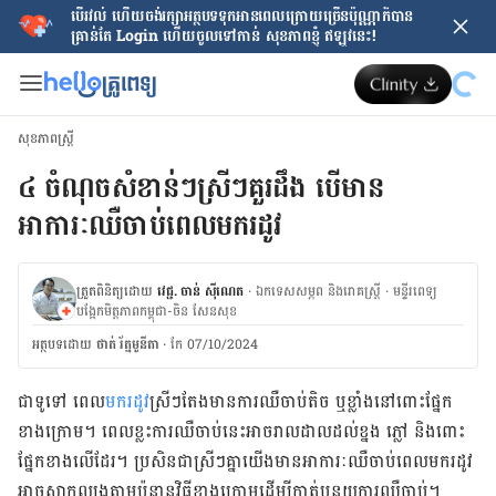
បើរវល់ ហើយចង់​រក្សាអត្ថបទទុកអានពេលក្រោយ​ច្រើនប៉ុណ្ណាក៏បាន
គ្រាន់តែ​ Login ហើយចូលទៅកាន់ សុខភាពខ្ញុំ ឥឡូវនេះ!
សុខភាពស្ត្រី
៤ ចំណុចសំខាន់ៗស្រីៗគួរដឹង​ បើ​មាន
អាការៈឈឺចាប់ពេលមករដូវ
ត្រួតពិនិត្យដោយ
វេជ្ជ. ចាន់ ស៊ីណេត
·
ឯកទេសសម្ភព និងរោគស្ត្រី
·
ម​ន្ទីរពេទ្យ
បង្អែកមិត្តភាពកម្ពុជា-ចិន សែនសុខ
អត្ថបទ​ដោយ
ថាត់ រ័ត្នមូនីតា
·
កែ 07/10/2024
ជា​ទូទៅ ពេល
​មក​រដូវ
​ស្រីៗ​តែង​មាន​ការ​ឈឺ​ចាប់​តិច ឬ​ខ្លាំង​នៅ​ពោះ​ផ្នែក​
ខាង​ក្រោម។ ពេល​ខ្លះ​ការ​ឈឺ​ចាប់​នេះ​អាច​រាលដាល​ដល់​ខ្នង ភ្លៅ និង​ពោះ​
ផ្នែក​ខាង​លើ​ដែរ។ ប្រសិនជា​ស្រីៗ​គ្នាយើង​មាន​អាការៈ​ឈឺ​ចាប់​ពេលមក​រដូវ​
អាច​សាកល្បង​តាម​ប៉ុន្មាន​វិធី​ខាងក្រោម​ដើម្បី​កាត់បន្ថយ​ការ​ឈឺចាប់។