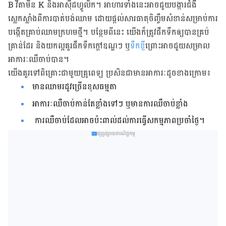
B វីតាមីន K និង​អាស៊ីដ​ហ្វូលិក​។ អាហារ​ទាំង​នេះ​អាច​ជួយ​បង្ការ​ជំងឺ​
ស្លេកស្លាំង​ពី​ការ​បាត់បង់​ឈាម​ ដោយ​​ផ្តល់​សារធាតុ​ចិញ្ចឹម​សំខាន់​សម្រាប់​ការ​
បង្កើត​​គ្រាប់​ឈាម​ក្រហម​ថ្មី។ បន្ថែម​ពី​នេះ​ យើង​ក៏​ត្រូវ​ផឹក​ទឹក​ឲ្យ​បាន​គ្រប់
គ្រាន់​ដែរ និង​យក​ល្អ​គួរ​ផឹក​ទឹក​ក្ដៅឧណ្ហៗ ឬ
​ទឹក​ខ្ញី​
ព្រោះ​អាច​ជួយ​សម្រាល​
អាការៈ​ឈឺចាប់បាន​។
យើង​គួរ​ទៅ​ពិគ្រោះ​ជាមួយ​គ្រូពេទ្យ ប្រសិនជា​មាន​អាការៈ​ដូច​ខាង​ក្រោម៖
មាន​ឈាមរដូវច្រើនខុសធម្មតា
អាការៈឈឺចាប់កាន់តែខ្លាំងទៅ​ៗ ឬមាន​ការឈឺចាប់ខ្លាំង
ការឈឺចាប់ដែលអាចប៉ះពាល់ដល់ការធ្វើ​សកម្មភាព​ប្រចាំ​ថ្ងៃ។
ផ្សព្វផ្សាយពាណិជ្ជកម្ម