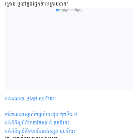
ក្រោម​ ឬ​នៅ​ខ្នង​ផ្នែក​ខាង​ក្រោម​បាន។
ផ្សព្វផ្សាយពាណិជ្ជកម្ម
ចង់គណនា
BMR
ចុចទីនេះ
!
ចង់គណនារង្វាស់ចង្វាក់បេះដូង ចុចទីនេះ
!
ចង់ពិនិត្យជំងឺមហារីកសុដន់ ចុចទីនេះ
!
ចង់ពិនិត្យជំងឺមហារីកមាត់ស្បូន ចុចទីនេះ
!