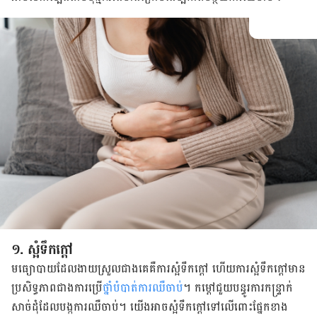
១. ស្អំ​ទឹក​ក្ដៅ
មធ្យោបាយ​ដែល​ងាយ​ស្រួល​ជាង​គេ​គឺ​ការ​ស្អំ​ទឹក​ក្ដៅ ហើយ​ការ​ស្អំ​ទឹក​ក្ដៅ​មាន​
ប្រសិទ្ធភាព​ជាង​ការ​ប្រើ
​ថ្នាំ​បំបាត់​ការ​ឈឺចាប់
​។ កម្ដៅ​ជួយ​បន្ធូរ​ការ​កន្ទ្រាក់​
សាច់ដុំ​ដែល​បង្ក​ការ​ឈឺចាប់​។ យើង​អាច​ស្អំ​ទឹក​ក្ដៅ​ទៅ​លើ​ពោះ​ផ្នែក​ខាង​