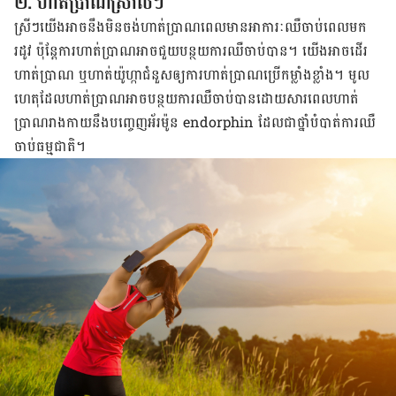
២. ហាត់ប្រាណ​ស្រាលៗ
ស្រីៗយើង​​អាច​នឹង​មិន​ចង់​ហាត់ប្រាណ​ពេល​មាន​អាការៈ​ឈឺចាប់​ពេល​មក​
រដូវ ប៉ុន្តែ​ការ​ហាត់ប្រាណ​អាច​ជួយ​បន្ថយ​ការ​ឈឺ​ចាប់​បាន។ យើង​អាច​ដើរ​
ហាត់ប្រាណ​ ឬ​ហាត់​យ៉ូហ្កា​ជំនួស​ឲ្យ​ការ​ហាត់ប្រាណ​ប្រើ​កម្លាំង​ខ្លាំង។ មូល
ហេតុ​ដែល​ហាត់ប្រាណ​អាច​បន្ថយ​ការ​ឈឺចាប់​បាន​ដោយសារ​ពេល​ហាត់
ប្រាណ​រាងកាយ​នឹង​បញ្ចេញ​អ័រម៉ូន endorphin ដែល​ជា​ថ្នាំ​បំបាត់​ការ​ឈឺ
ចាប់​ធម្មជាតិ។