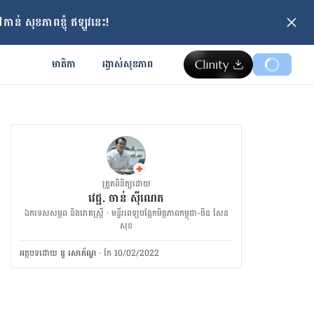
ាន់ សុខភាពខ្ញុំ ឥឡូវនេះ!
មាតិកា
រង្វាស់​សុខភាព
ត្រួតពិនិត្យដោយ
វេជ្ជ. ចាន់ ស៊ីណេត
ឯកទេសសម្ភព និងរោគស្ត្រី · ម​ន្ទីរពេទ្យបង្អែកមិត្តភាពកម្ពុជា-ចិន សែន
សុខ
អត្ថបទ​ដោយ
នូ សោភ័ណ្ឌ
·
កែ 10/02/2022