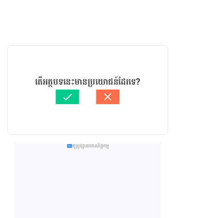
តើអត្ថបទនេះមានប្រយោជន៍ដែរទេ?
ផ្សព្វផ្សាយពាណិជ្ជកម្ម