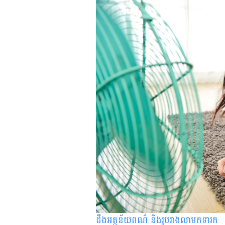
ដឹងអត្ថន័យពណ៌ និងរូបរាងលាមកទារក