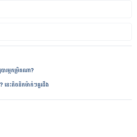
E OF BABIES AND TODDLERS DURING 
ld.com/taking-care-babies-toddlers-summer/
ttps://beautyhealthtips.in/how-to-care-the-kids-
 For Students  
្យបារម្ភកម្រិត​ណា?
/blog/monsoon-tips-for-students/
ត
ា? នេះតិចនិកម៉ាក់ៗគួរដឹង
HIS 
ahealth.org/blog/monsoon/
កំពុងដំណើរការ...