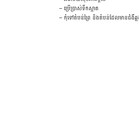
– ប្រើប្រាស់ទឹកស្អាត
– កុំទៅតំបន់ព្រៃ និងតំបន់ដែលមានជំងឺឆ្