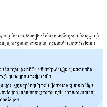
ាន​ល្អ ពិសេស​ក្នុង​ខែ​ភ្លៀង ដើម្បី​បង្ការការកើតមូសខ្លា និងឲ្យ​កូនញ៉ាំ
ញ្ចេញ​សកម្មភាព​រាងកាយ​ឲ្យ​បាន​ច្រើន​តាម​ដែល​អាច​ធ្វើ​ទៅ​បាន។
រឈម​នឹង​បញ្ហា​ខ្សោះ​ជាតិ​ទឹក ហើយ​បើ​ក្នុង​ខែ​ភ្លៀង ក្មេង​ៗ​ងាយ​កើត​
ុនចាញ់ ឬ​រលាក​ក្រពះ​ពោះវៀន​ជាដើម។
ៅ៖ ឲ្យ​កូន​ញ៉ាំ​ទឹក​គ្រប់​គ្រាន់ ចៀសវាង​ភេសជ្ជៈ​មាន​ជាតិ​ផ្អែម​
រពារ​ស្បែក​កូន​ដោយ​លាប​ឡេ​ការពារ​កម្ដៅ​ថ្ងៃ ឬ​ពាក់​អាវ​វែងៗ​ពេល​
ន​រលាក​ស្បែក។