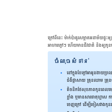
ក្រៅពី​នេះ ម៉ាក់ប៉ាគួរសម្អាតអនាម័យផ្ទះឲ្យប
អាហារក្តៅៗ ហើយមានជីវជាតិ និង​ឲ្យ​កូន​ប
ចំណុចសំខាន់
នៅ​ក្នុង​ខែ​ក្ដៅ​អា​អូន​ងាយ​ប្
ជំងឺ​ផ្ដាសាយ គ្រុន​ឈាម គ្រ
តិចនិកថែសុខភាពកូនពេល​មេឃ​ក្ដ
ខ្លាំង ឬ​មាន​សារធាតុ​ហ្គាស កា
ចេញ​ក្រៅ ដើម្បី​ចៀស​វាង​កូ