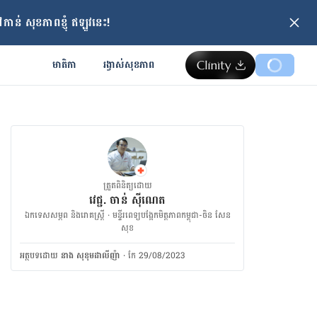
ាន់ សុខភាពខ្ញុំ ឥឡូវនេះ!
មាតិកា
រង្វាស់​សុខភាព
ត្រួតពិនិត្យដោយ
វេជ្ជ. ចាន់ ស៊ីណេត
ឯកទេសសម្ភព និងរោគស្ត្រី · ម​ន្ទីរពេទ្យបង្អែកមិត្តភាពកម្ពុជា-ចិន សែន
សុខ
អត្ថបទ​ដោយ
នាង សុខុមដាលីញ៉ា
·
កែ 29/08/2023