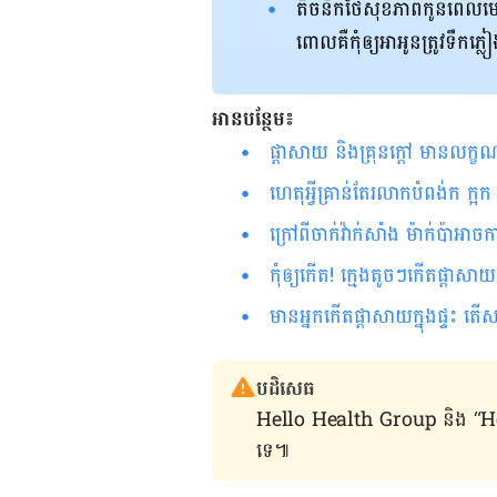
តិចនិកថែសុខភាពកូនពេល​មេឃ​ភ្ល
ពោល​គឺ​កុំ​ឲ្យ​អា​អូន​ត្រូវ​ទឹក​ភ
អានបន្ថែម៖​
ផ្ដាសាយ និងគ្រុនក្ដៅ មានលក្ខណៈ
ហេតុអ្វីគ្រាន់តែរលាកបំពង់ក ក្
ក្រៅពីចាក់វ៉ាក់សាំង ម៉ាក់ប៉ាអា
កុំឲ្យកើត! ក្មេងតូចៗកើតផ្ដាសាយ
មានអ្នកកើតផ្ដាសាយក្នុងផ្ទះ តើ
បដិសេធ
Hello Health Group និង “Hello គ្រ
ទេ៕