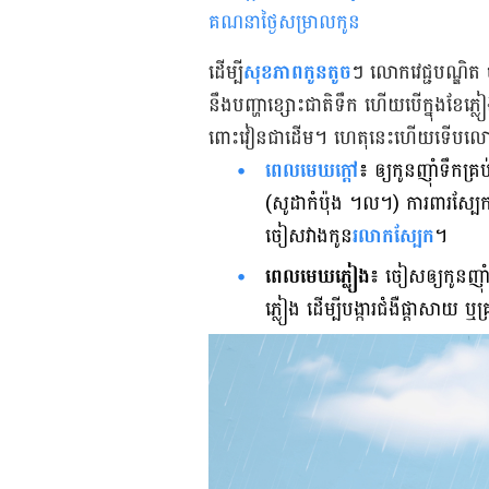
គណនាថ្ងៃសម្រាលកូន
ដើម្បី
​សុខភាព​កូន​តូច​
ៗ លោក​វេជ្ជបណ្ឌិត
នឹង​បញ្ហា​ខ្សោះ​ជាតិ​ទឹក ហើយ​បើ​ក្នុង​ខែ​
ពោះវៀន​ជាដើម។ ហេតុ​នេះ​ហើយ​ទើប​លោក​ប
ពេល​មេឃ​ក្ដៅ
៖
ឲ្យ​កូន​ញ៉ាំ​ទឹក​គ្
(សូដា​កំប៉ុង ។ល។) ការពារ​ស្បែក​ក
ចៀស​វាង​កូន​
រលាក​ស្បែក
។
ពេល​មេឃ​ភ្លៀង៖
ចៀស​ឲ្យ​កូន​ញ៉ាំ​អ
ភ្លៀង ដើម្បី​បង្ការ​ជំងឺ​ផ្ដាសាយ ឬ​