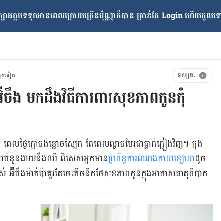
្សាអត្ថបទទុកអានពេលក្រោយ​ច្រើនប៉ុណ្ណាក៏បាន គ្រាន់តែ​ Login ហើយចូលទៅក
ទស្សនៈ
្សេងទៀត
អ៊ីចឹង មកដឹងវិធីការពារសុខភាពកូនកុំ
​ថ្ងៃ​ក្ដៅ​ចង់​ខ្លោច​ស្បែក តែ​ពេល​ល្ងាច​បែរ​ជា​ធ្លាក់​ភ្លៀង​វិញ។ ក្នុង​
មួយ​ចំនួន​ងាយ​នឹង​ឈឺ ពិសេស​អ្នក​មាន
​ប្រព័ន្ធ​ការពារ​រាងកាយ​ខ្សោយ​
ដូច​
ចឹង​ម៉ាក់​ប៉ា​គួរ​តែ​ចេះ​តិចនិក​ថែ​សុខភាព​កូន​ក្នុង​អាកាស​ធាតុ​ពិបាក​