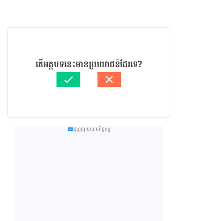
តើអត្ថបទនេះមានប្រយោជន៍ដែរទេ?
ផ្សព្វផ្សាយពាណិជ្ជកម្ម