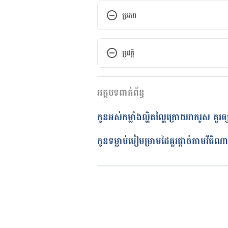
ប្រភព
TOP 12 TIPS FOR TAKING CAR
SUMMERhttps://www.shishuwor
ប្រវត្តិ
Kids Care Tips In This Summerh
កំណែ​ប្រែបច្ចុប្បន្ន
during-summer/
អត្ថបទពាក់ព័ន្ធ
29/08/2023
11 Easy To Follow Monsoon Tips
អត្ថបទ​ដោយ 
នាង សុខុមដាលីញ៉ា
កូនអស់កម្លាំងល្ហិតល្ហៃក្រោយរាករូស​ គួរឲ
 https://www.jbcnschool.edu.in
ត្រួតពិនិត្យដោយ 
វេជ្ជ. ចាន់ ស៊ីណេ
បច្ចុប្បន្នភាពដោយ៖ 
នូ សោភ័ណ្ឌ
កូនទម្លាប់បៀមម្រាមដៃគួរផ្តាច់តាមវីធីណ
PROTECT YOUR LITTLE ONES T
MONSOON https://www.narayan