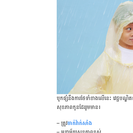
បូក​ផ្សំ​នឹង​ការ​ថែ​ទាំ​ខាង​លើ​នេះ វេជ្ជបណ្ឌិត​
សុខភាព​កូន​ដែរ​រួម​មាន៖
– ត្រូវ
ចាក់វ៉ាក់សាំង
– អនាម័យសុខភាពខ្ពស់