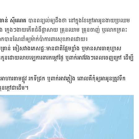
ចាន់ ស៊ីណេត
បាន​ពន្យល់​ឲ្យ​ដឹង​ថា នៅ​ក្នុង​ខែ​ក្ដៅ​អា​អូន​ងាយ​ប្រឈម​
ភ្លៀង ក្មេង​ៗ​ងាយ​កើត​ជំងឺ​ផ្ដាសាយ គ្រុន​ឈាម គ្រុនចាញ់ ឬ​រលាក​ក្រពះ​
ាន​ណែនាំ​ឲ្យ​ម៉ាក់​ប៉ា​ការពារ​សុខភាព​ដោយ៖
រប់​គ្រាន់ ចៀសវាង​ភេសជ្ជៈ​មាន​ជាតិ​ផ្អែម​ខ្លាំង ឬ​មាន​សារធាតុ​ហ្គាស
ូន​ដោយ​លាប​ឡេ​ការពារ​កម្ដៅ​ថ្ងៃ ឬ​ពាក់​អាវ​វែងៗ​ពេល​ចេញ​ក្រៅ ដើម្បី​
ាហារ​តាម​ផ្លូវ រក​ទី​ជ្រក ឬ​ពាក់​អាវ​ភ្លៀង ពោល​គឺ​កុំ​ឲ្យ​អា​អូន​ត្រូវ​ទឹក​
គ្រុន​ក្ដៅ​ជាដើម។