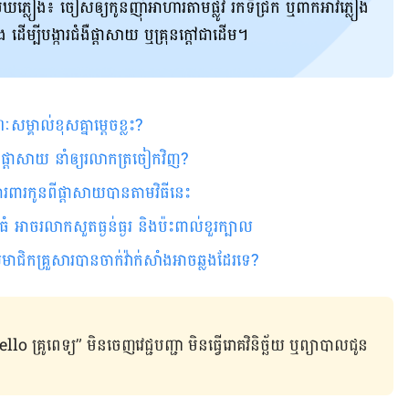
ៀង៖ ចៀស​ឲ្យ​កូន​ញ៉ាំ​អាហារ​តាម​ផ្លូវ រក​ទី​ជ្រក ឬ​ពាក់​អាវ​ភ្លៀង
្លៀង ដើម្បី​បង្ការ​ជំងឺ​ផ្ដាសាយ ឬ​គ្រុន​ក្ដៅ​ជាដើម។
សម្គាល់ខុសគ្នាម្ដេចខ្លះ?
អក ផ្ដាសាយ នាំឲ្យរលាកត្រចៀកវិញ?
ចការពារកូនពីផ្ដាសាយបានតាមវិធីនេះ
ធំ អាចរលាកសួតធ្ងន់ធ្ងរ និងប៉ះពាល់ខួរក្បាល
សមាជិកគ្រួសារបានចាក់វ៉ាក់សាំងអាចឆ្លងដែរទេ?
ូពេទ្យ” មិន​ចេញ​វេជ្ជបញ្ជា មិន​ធ្វើ​រោគវិនិច្ឆ័យ ឬ​ព្យាបាល​ជូន​