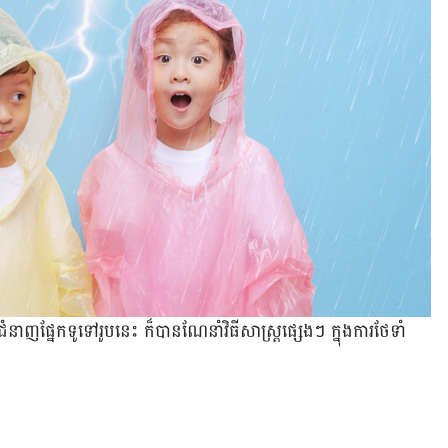
ជំនាញ​ផ្នែក​ទូទៅ​រូប​នេះ ក៏​បាន​ណែនាំ​វិធី​សាស្ត្រ​ផ្សេង​ៗ ក្នុង​ការ​ថែទាំ​