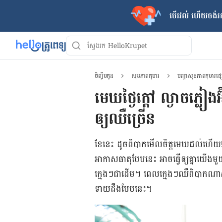
បើរវល់ ហើយចង់​រក
ចិញ្ចឹមកូន
សុខភាពកុមារ
បញ្ហាសុខភាពកុមារផ
មេឃថ្ងៃក្ដៅ ល្ងាចភ្លៀង
ឲ្យឈឺច្រើន
ខែ​នេះ ដូច​ពិបាក​មើល​ចិត្ត​មេឃ​ដល់​ហើយ! ពេល
អាកាស​ធាតុ​បែប​នេះ អាច​ធ្វើ​ឲ្យ​គ្នា​យើង​
ក្មេងៗ​ជាដើម។ ពេល​ក្មេងៗ​ឈឺ​ពិបាក​ណាស់ អ៊ី
ទាយ​ដឹង​បែប​នេះ។