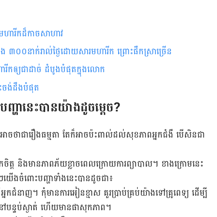
ឺ​​មហារីកដ៏កាច​សាហាវ
០០នាក់​រាល់​ថ្ងៃ​ដោយ​សារ​មហារីក ​ព្រោះ​ផឹក​ស្រា​​ច្រើន
ហារីកឲ្យ​ជាដាច់ ​ដំបូង​​បំផុត​​ក្នុង​​លោក
ចង់​ដឹង​បំផុត
្ហា​នេះ​បាន​យ៉ាង​ដូច​ម្តេច?​​
ឺ​​អាចថា​ជា​រឿង​ធម្មតា តែ​ក៏អាច​ប៉ះពាល់​ដល់​សុខភាព​អ្នកជំងឺ​ បើសិន​ជា
​ទឹក​ចិត្ត​ និង​មាន​ភាព​ភ័យ​ខ្លាច​ពេល​ក្រោយ​ការ​ព្យាបាល។ ខាង​ក្រោម​នេះ​
យើង​ចំពោះ​បញ្ហា​ទាំង​នេះ​បាន​ដូចជា៖
្នក​ជំនាញ​។ កុំ​មាន​ការ​អៀន​ខ្មាស គួរ​ប្រាប់​គ្រប់​យ៉ាង​ទៅគ្រូពេទ្យ​ ដើម្បី​
នៅ​បន្ទប់​ស្ងាត់​ ហើយ​មាន​ផាសុកភាព។​​​