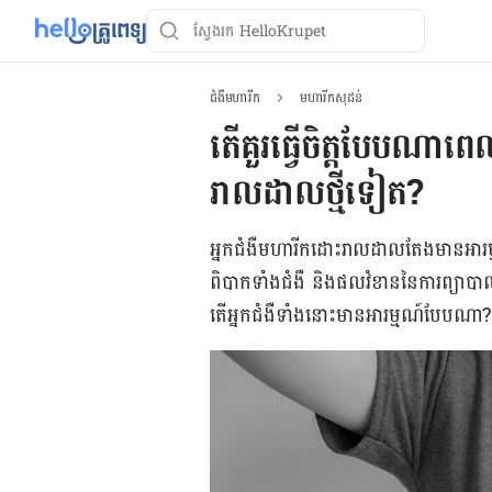
ជំងឺមហារីក
មហារីកសុដន់
តើ​គួរ​ធ្វើចិត្ត​បែប​ណា
រាលដាល​ថ្មី​ទៀត​?
អ្នកជំងឺ​មហារីក​ដោះរាល​ដាល​តែង​មាន​អារម្ម
ពិបាក​ទាំង​ជំងឺ និងផល​វំខាន​នៃ​ការ​ព្យ
តើ​អ្នកជំងឺ​​ទាំង​នោះ​មាន​អារម្មណ៍​បែប​ណា?​