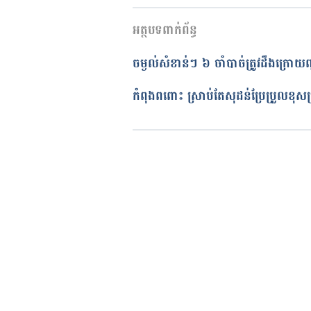
cancer. Accessed February 12, 2
កំណែ​ប្រែបច្ចុប្បន្ន
អត្ថបទពាក់ព័ន្ធ
13/05/2020
Your Feelings About Recurrent 
http://www.breastcancer.org/sy
អត្ថបទ​ដោយ 
Duk Panharat
ចម្ងល់​សំខាន់ៗ​ ៦ ចាំបាច់ត្រូវដឹង​ក្រោ
Accessed February 12, 2017.
ត្រួតពិនិត្យដោយ 
វេជ្ជ. ចាន់ ស៊ីណេ
បច្ចុប្បន្នភាពដោយ៖ 
Solika
កំពុងពពោះ ស្រាប់​តែ​សុដន់​ប្រែ​ប្រួល​ខុស​ប្រក
Common feelings for women wit
https://canceraustralia.gov.au/
breast-cancer/issues-women-wh
cancer-has-spread/common-feel