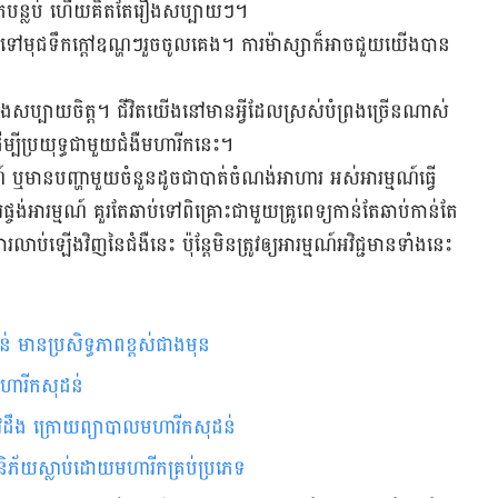
ង​​មក​បន្លប់​ ហើយ​គិត​តែ​រឿង​សប្បាយៗ។
​មុជ​ទឹក​ក្តៅ​ឧណ្ហៗ​រួច​ចូល​គេង។​ ការ​ម៉ាស្សា​ក៏​អាច​ជួយ​យើង​បាន​
យ​យើង​សប្បាយ​ចិត្ត។ ជីវិត​យើង​នៅ​មាន​អ្វី​ដែល​​ស្រស់​បំព្រងច្រើន​ណាស់
ម្បី​ប្រយុទ្ធ​ជាមួយ​ជំងឺ​មហារីក​នេះ។​​
៍​ ឬ​មានបញ្ហា​មួយ​ចំនួន​ដូចជា​បាត់​ចំណង់​អាហារ​ អស់​អារម្មណ៍​ធ្វើ​
ផ្ចង់​អារម្មណ៍ ​គួរ​តែ​ឆាប់​ទៅ​ពិគ្រោះ​ជាមួយ​គ្រូពេទ្យ​កាន់​តែ​ឆាប់​កាន់​តែ​
ប់​ឡើង​វិញ​នៃ​ជំងឺ​នេះ ប៉ុន្តែ​មិន​ត្រូវ​ឲ្យ​អារម្មណ៍​អវិជ្ជមាន​ទាំង​នេះ​
ដន់​ មាន​ប្រសិទ្ធភាព​​​ខ្ពស់​ជាង​មុន​
រ​មហារីកសុដន់
រូវដឹង​ ក្រោយ​ព្យាបាលមហារីកសុដន់​
ហានិភ័យ​ស្លាប់​ដោយ​មហារីក​គ្រប់ប្រភេទ