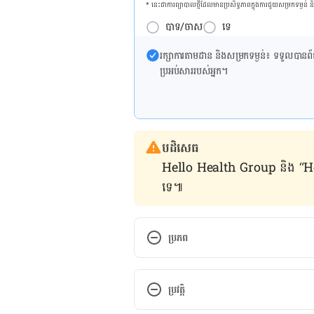
* នេះ​ជា​ការ​ព្យា​បាល​ថ្មីដែល​​មាន​ប្រសិទ្ធ​ភាព​ក្នុង​ការ​ជួយ​សម្រក​ទម្ងន់ 
បាទ/ចាស
ទេ
រក្សា​ការ​តាមដាន និងសម្រក​ទម្ងន់៖ ទទួលបាន​ព័ត៌​ម
ប្រអប់​សារ​របស់​អ្នក។
បដិសេធ
Hello Health Group និង “Hello គ្រ
ទេ៕
ប្រភព
Anxiety and depression with se
https://www.breastcancercare.
ប្រវត្តិ
breast-cancer/living-secondary