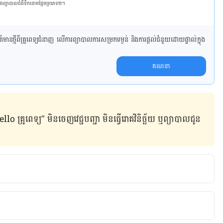
និង​ព្យា​បាល​ជំ​ងឺ​ទឹក​នោម​ផ្អែម​ប្រភេទ២។
ាន​ថ្មី​ពី​គ្រូពេទ្យ​ជំនាញ លើ​ការ​ព្យា​បាល​ការសម្រក​ទម្ងន់ និងការផ្តល់ជំនួយដោយផ្ទាល់​ក្នុង​
គណនា
ូពេទ្យ” មិន​ចេញ​វេជ្ជបញ្ជា មិន​ធ្វើ​រោគវិនិច្ឆ័យ ឬ​ព្យាបាល​ជូន​
condary breast cancer. 
org.uk/information-support/secondary-metastatic-
-breast-cancer/anxiety-depression-secondary-breast-