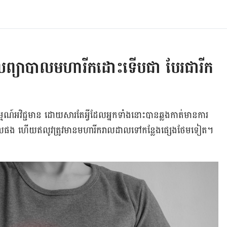
ពេលព្យាបាល​មហារីក​ដោះ​ទើបជា​ បែរជារីក​
ណ៍​អវិជ្ជមាន ដោយសារ​តែ​អ្វីដែល​អ្នក​ទាំង​នោះ​បាន​​ឆ្លង​កាត់មាន​ការ​
ាបាលផង​ ហើយឥលូវត្រូវ​មាន​មហារីក​រាល​ដាល​ទៅ​កន្លែង​ផ្សេង​ថែម​ទៀត។