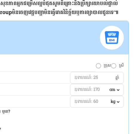
​សុខភាព​អ្នក​ជម្រើស​ល្អ​បំផុត​សូម​ពិគ្រោះ​និង​ប្រឹក្សា​យោបល់​ផ្ទាល់​
p​មិន​ចេញ​វេជ្ជបញ្ជា​មិន​ធ្វើ​រោគ​វិនិច្ឆ័យ​ឬ​ការ​ព្យាបាល​ជូន​ទេ៕​
ប្រុស
ស្រី
ឆ្នាំ
cm
kg
ែរ ឬទេ?
?