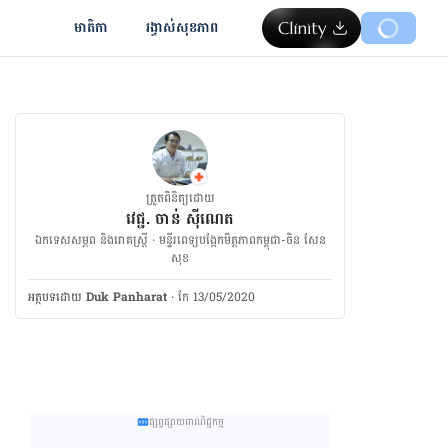
មាតិកា
រង្វាស់​សុខភាព
ត្រួតពិនិត្យដោយ
វេជ្ជ. ចាន់ ស៊ីណេត
ឯកទេសសម្ភព និងរោគស្ត្រី · ម​ន្ទីរពេទ្យបង្អែកមិត្តភាពកម្ពុជា-ចិន សែន
សុខ
អត្ថបទ​ដោយ
Duk Panharat
·
កែ 13/05/2020
ផ្សព្វផ្សាយពាណិជ្ជកម្ម