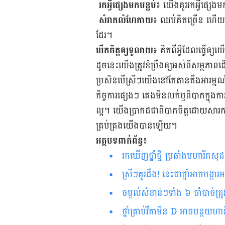
រក​អ្វី​ផ្សេង​មក​បន្លប់៖
យើង​គួរ​រកអ្វី​ផ្សេ
សំរាក​លំហែ​កាយ៖
ឈប់គិត​ច្រើន​ ហើយ​ទៅ
ដែរ។
បើក​ចិត្ត​ឲ្យ​ទូលាយ​៖
គិតពីអ្វី​ដែល​ធ្វើ​ឲ្
ដូច​នេះយើងត្រូវ​ខំ​ប្រឹង​ឲ្យ​អស់​ពី​សម្ថភាព​ដើ
ប្រសិន​បើ​ស្រីៗ​យើង​​នៅ​តែ​តាន​តឹង​អារម្មណ
កិច្ចការ​ផ្សេងៗ​ គេង​មិន​លក់​ឬពិបាក​ក្នុង​ការ​
ល្អ។​ យើង​ប្រាកដ​ជា​ពិបាក​ចិត្ត​ដោយ​សារ​ការ​លា
គ្រប់​គ្រង​យើង​បាន​ឡើយ។​
អត្ថបទពាក់ព័ន្ធ៖
រក​ឃើញ​​ថ្នាំ​​​ថ្មី​ ប្រឆាំង​មហារីក​សុ
ស្រីៗគួរដឹង! នេះជាថ្នាំអាច​បង្កា
ចម្ងល់​សំខាន់ៗ​ទាំង ៦ ចាំបាច់ត្
​ថ្នាំ​គ្រាប់​វីតាមីន D អាច​បន្ថយ​