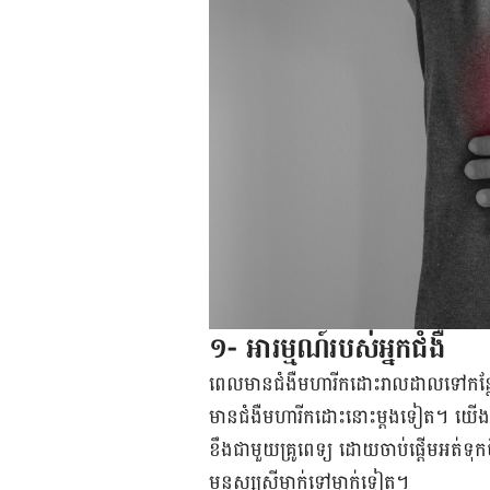
១- អារម្មណ៍​របស់​អ្នក​ជំងឺ​
ពេល​​មាន​ជំងឺ​មហារីក​ដោះ​​រាល​ដាល​ទៅ​កន្លែង​
មាន​ជំងឺ​មហារីក​ដោះ​នោះ​ម្តង​ទៀត។​ យើង​អាច​
ខឹង​​ជាមួយ​គ្រូពេទ្យ​ ដោយ​ចាប់​ផ្តើម​អត់ទុក
មនុស្សស្រី​​ម្នាក់​ទៅ​ម្នាក់​ទៀត។​