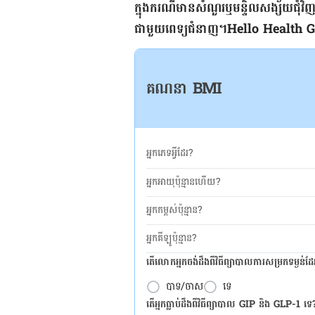
ក្នុង​ករណី​មាន​សំណួរ​ឬ​មន្ទិល​សង្ស័យ​ជុំវិញ
ជាមួយ​ពេទ្យ​ជំនាញ។​
Hello​​ Health​ Grou
គណនា BMI
អ្នកភេទអ្វីដែរ?
អ្នកអាយុប៉ុន្មានហើយ?
អ្នកកម្ពស់ប៉ុន្មាន?
អ្នកគីឡូប៉ុន្មាន?
តើលោកអ្នកចង់ដឹង​ពីវិធីព្យាបាលការសម្រកទម្ងន់ដ
បាទ/ចាស
ទេ
តើអ្នកធ្លាប់ដឹងពីវិធីព្យាបាល GIP និង GLP-1 ទេ