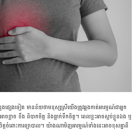
ផ្សេង​ទៀត​ មាន​ន័យ​ថា​មនុស្ស​ស្រី​យើង​​ត្រូវ​ឆ្លង​កាត់​អារម្មណ៍​ជា​អ្នក​
ខ្លាច​ ខឹង ពិបាកចិត្ត និងធ្លាក់​ទឹក​ចិត្ត។ ពេល​ខ្លះ​អាច​ស្អប់​ខ្លួន​ឯង ឬ​
​ចិត្ត​ចំពោះ​ការ​ព្យាបាល​។ យ៉ាង​ណា​មិញ​អារម្មណ៍ទាំង​នេះ​អាច​ខុស​គ្នា​ពី​