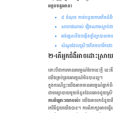
អត្ថបទគួរអាន៖
៨ ចំណុច ​កាត់​បន្ថយការ​​កើត​ជំង
សាហាវ​ណាស់ វៀតណាម​ស្លាប់​ជាង ៣
អង់គ្លេស​នឹង​​បង្កើត​​ថ្នាំ​ព្យាបាល​​ម
សំណួរ​ដែល​ស្រីៗ​កើត​មហារីក​ដោះ​
២-តើ​អ្នកជំងឺអាច​ដោះ​ស្រាយ​បញ
ទោះ​បីជាការ​មាន​អារម្មណ៍​បែប​នេះក្ដី នេះគ
យើង​​​គ្រប់​គ្រង​អារម្មណ៍​មិន​បាន​ល្អ។
ក្នុង​ករណី​ខ្លះយើង​អាច​មាន​អារម្មណ៍​ធ្លាក់
ជា​មធ្យោបាយ​មួយ​ចំនួន​ដែល​អាច​ជួយស្រីៗ
ការ​ពិគ្រោះ​យោបល់៖
យើង​អាច​រក​ជំនួយ​ពី​អ
រកវិធី​ជួយ​យើងបាន​។ ការ​ពិភាក្សា​អាច​ធ្វើ​