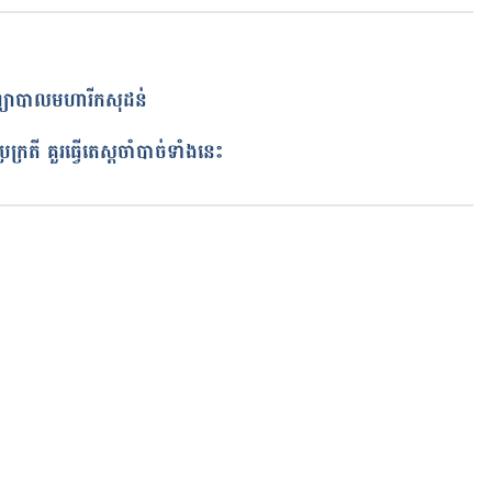
017.
or Metastatic Breast Cancer. 
mptoms/types/recur_metast/living_metast/feelings. 
យ​ព្យាបាលមហារីកសុដន់​
ត
្រតី គួរ​ធ្វើ​តេស្ត​ចាំ​បាច់​ទាំង​នេះ
h metastatic breast cancer. 
affected-cancer/cancer-types/breast-cancer/living-
ose-breast-cancer-has-spread/feelings-when-breast-
ings. Accessed February 12, 2017.
កំពុងដំណើរការ...