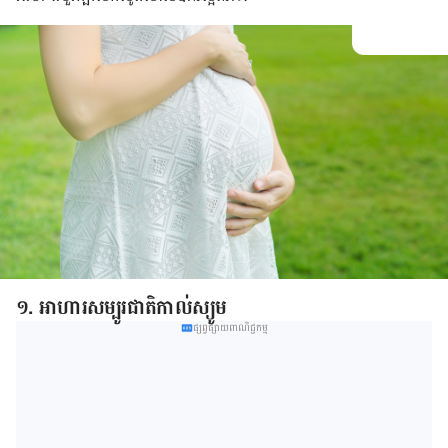
១. អាហារ​សម្បូរ​ជាតិ​កាល់ស្យូម
ផ្សព្វផ្សាយពាណិជ្ជកម្ម