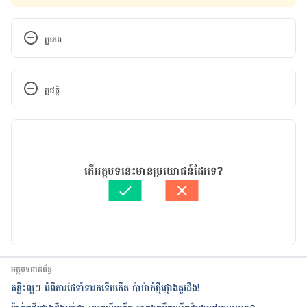
ប្រភព
Eat Healthy During Pregnancy: Quick tips – 
https://health.gov/myhealthfinder/pregnancy/nut
ប្រវត្តិ
rition-and-physical-activity/eat-healthy-during-
pregnancy-quick-tips
កំណែ​ប្រែបច្ចុប្បន្ន
Have a healthy diet in pregnancy – 
21/06/2024
https://www.nhs.uk/pregnancy/keeping-
អត្ថបទ​ដោយ 
ដេត ធន្នី
តើអត្ថបទនេះមានប្រយោជន៍ដែរទេ?
well/have-a-healthy-diet/
ត្រួតពិនិត្យដោយ 
វេជ្ជ. ចាន់ ស៊ីណេត
បច្ចុប្បន្នភាពដោយ៖ 
នូ សោភ័ណ្ឌ
Healthy diet during pregnancy – 
https://www.pregnancybirthbaby.org.au/healthy-
diet-during-pregnancy
អត្ថបទពាក់ព័ន្ធ
Nutrition During Pregnancy – 
គន្លឹះ​ល្អៗ ​អំពី​ការ​ថែទាំ​​ទារក​ទើប​កើត ប៉ាម៉ាក់ថ្មីថ្មោងគួរដឹង!
https://www.hopkinsmedicine.org/health/wellnes