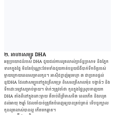
២. អាហារ​សម្បូរ DHA
អត្ថ​ប្រយោជន៍​របស់ DHA ជួយ​ដល់​ការ​លូតលាស់​ប្រព័ន្ធ​ប្រសាទ និង​ភ្នែក​
ទារក​ក្នុង​ផ្ទៃ មិន​តែ​ប៉ុណ្ណោះ​ថែម​ទាំង​ជួយ​កាត់​បន្ថយ​ជំងឺ​បាក់​ទឹក​ចិត្ត​របស់​
ម្តាយ​ក្រោយ​ពេល​សម្រាល​កូន។ អាស៊ីដ​ខ្លាញ់​អូមេហ្កា ៣ ជា​ប្រភព​ផ្តល់​
នូវDHA ដែល​វា​សម្បូរ​នៅ​ក្នុង​ត្រី​សមុទ្រ ពិសេស​ត្រីសាលម៉ុន បង្គាធំៗ និង​
ទឹកដោះ​ម្សៅ​សម្រាប់​ម្តាយ។ ម៉ាក់ៗ​ត្រូវ​ចាំ​ថា កូនក្នុងផ្ទៃ​ស្រូប​ទាញ​យក
DHA តាំង​ពី​នៅ​ក្នុង​ពោះ​ម្តាយ គឺ​ចាប់​ពី​ត្រីមាស​ទី៣ ពេល​កើត និង​រហូត​
ដល់​អាយុ ២ឆ្នាំ ដែល​​ចាំបាច់​ត្រូវ​តែ​បំពេញ​ឲ្យ​បាន​គ្រប់​គ្រាន់ ទើប​ខួរ​ក្បាល​
កូន​លូតលាស់​បាន​ល្អ កើត​មក​ឆ្លាត។