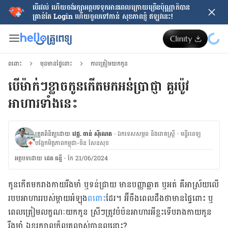
បើរវល់ ហើយចង់​រក្សាអត្ថបទទុកអានពេលក្រោយ​ច្រើនប៉ុណ្ណាក៏បាន
គ្រាន់តែ​ Login ហើយចូលទៅកាន់ សុខភាពខ្ញុំ ឥឡូវនេះ!
ពពោះ
មុនមានផ្ទៃពោះ
ការត្រៀមយកកូន
បើម៉ាក់ៗខ្លាចកូនកើតមកអន់ប្រាជ្ញា គួរប៉ូវ
អាហារទាំងនេះ
ត្រួតពិនិត្យដោយ
វេជ្ជ. ចាន់ ស៊ីណេត
·
ឯកទេសសម្ភព និងរោគស្ត្រី
·
ម​ន្ទីរពេទ្យ
បង្អែកមិត្តភាពកម្ពុជា-ចិន សែនសុខ
អត្ថបទ​ដោយ
ដេត ធន្នី
·
កែ 21/06/2024
កូន​កើត​មក​រាង​កាយ​រឹងមាំ ឬ​ទន់​ជ្រាយ មាន​បញ្ញា​ឆ្លាត ឬ​អត់ គឺ​អាស្រ័យ​លើ​
របប​អាហារ​របស់​ម្តាយ​អំឡុង​
ពពោះ
​ដែរ។ អ៊ីចឹង​ពេល​ដឹង​ថា​មាន​ផ្ទៃពោះ ឬ​
ពេល​ត្រៀម​លក្ខណៈ​យក​កូន ស្រី​ៗត្រូវបំប៉ន​អាហារ​អីខ្លះ​ទើប​រាងកាយ​កូន​
រឹងមាំ ឯ​ខួរ​ក្បាល​ក៏​លូត​លាស់​បាន​ល្អ​នោះ?