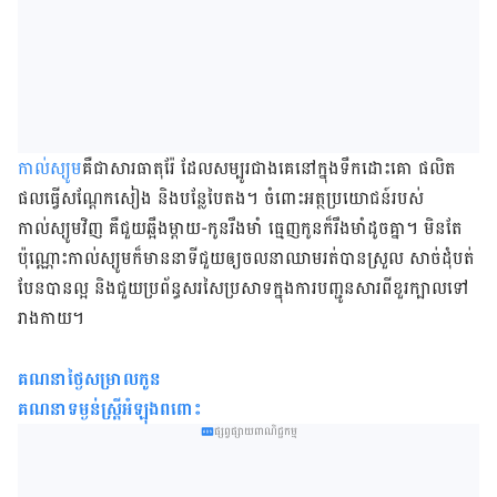
កាល់ស្យូម
​គឺ​ជា​សារធាតុ​រ៉ែ ដែល​សម្បូរ​ជាង​គេ​នៅ​ក្នុង​ទឹកដោះ​គោ ផលិត​
ផល​ធ្វើ​សណ្តែក​សៀង និង​បន្លែ​បៃតង។ ចំពោះ​អត្ថប្រយោជន៍​របស់​
កាល់ស្យូម​វិញ គឺ​ជួយ​ឆ្អឹង​ម្តាយ-​កូន​រឹង​មាំ ធ្មេញ​កូន​ក៏​រឹងមាំ​ដូច​គ្នា។ មិន​តែ​
ប៉ុណ្ណោះ​កាល់​ស្យូម​ក៏​មាន​នាទី​ជួយ​ឲ្យ​ចលនា​ឈាម​រត់​បាន​ស្រួល សាច់ដុំ​បត់​
បែន​បាន​ល្អ និង​ជួយ​ប្រព័ន្ធ​សរសៃ​ប្រសាទ​​ក្នុង​ការ​បញ្ជូន​សារ​ពី​ខួរក្បាល​ទៅ​
រាង​កាយ។
គណនាថ្ងៃសម្រាលកូន
គណនាទម្ងន់ស្ត្រីអំឡុងពពោះ
ផ្សព្វផ្សាយពាណិជ្ជកម្ម