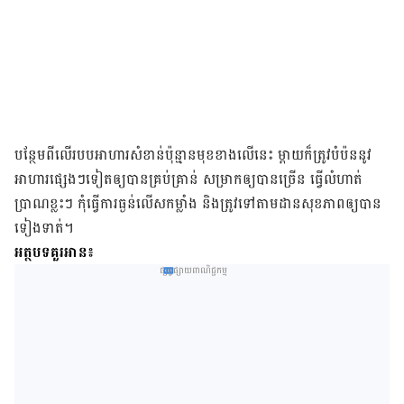
បន្ថែម​ពី​លើ​របប​អាហារ​សំខាន់​ប៉ុន្មាន​មុខ​ខាងលើ​នេះ ម្តាយ​ក៏​ត្រូវ​បំប៉ន​នូវ​
អាហារ​ផ្សេងៗ​ទៀត​ឲ្យ​បាន​គ្រប់​គ្រាន់ សម្រាក​ឲ្យ​បាន​ច្រើន ធ្វើ​លំហាត់​
ប្រាណ​ខ្លះៗ កុំ​ធ្វើការ​ធ្ងន់​លើស​កម្លាំង និងត្រូវទៅ​តាម​ដាន​សុខភាព​ឲ្យ​បាន​
ទៀង​ទាត់។
អត្ថបទគួរអាន៖
ផ្សព្វផ្សាយពាណិជ្ជកម្ម