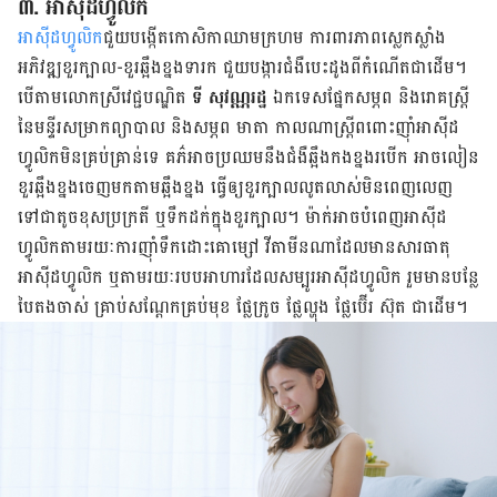
៣. អាស៊ីដហ្វូលិក
អាស៊ីដ​ហ្វូលិក
​ជួយបង្កើត​កោសិកា​ឈាម​ក្រហម ការពារ​ភាព​ស្លេកស្លាំង
អភិវឌ្ឍ​ខួរក្បាល-ខួរឆ្អឹង​ខ្នង​ទារក ជួយ​បង្ការ​ជំងឺ​បេះដូង​ពី​កំណើត​ជា​ដើម។
បើ​តាម​លោក​ស្រី​វេជ្ជបណ្ឌិត
ទី សុវណ្ណរដ្ឋ
ឯកទេស​ផ្នែក​សម្ភព និង​រោគ​ស្ត្រី
នៃ​មន្ទីរ​សម្រាក​ព្យាបាល និង​សម្ភព ​មាតា កាលណា​ស្ត្រី​ពពោះ​ញ៉ាំ​អាស៊ីដ​
ហ្វូលិក​មិន​គ្រប់​គ្រាន់​​ទេ គភ៌​អាច​ប្រឈម​នឹង​ជំងឺ​ឆ្អឹង​កង​ខ្នង​របើក អាច​លៀន​
ខួរ​ឆ្អឹង​ខ្នង​ចេញ​មក​តាម​ឆ្អឹង​ខ្នង ធ្វើ​ឲ្យ​ខួរ​ក្បាល​លូត​លាស់​មិន​ពេញ​លេញ
ទៅ​ជា​តូច​ខុស​ប្រក្រតី ឬ​ទឹក​ដក់​ក្នុង​ខួរក្បាល។ ម៉ាក់​អាច​បំពេញ​អាស៊ីដ​
ហ្វូលិក​តាម​រយៈ​ការ​ញ៉ាំ​ទឹក​ដោះ​គោ​ម្សៅ ​វីតាមីន​ណា​ដែល​មាន​សារធាតុ​
អាស៊ីដ​ហ្វូលិក ឬ​តាម​រយៈ​របប​អាហារ​ដែល​សម្បូរ​អាស៊ីដ​ហ្វូលិក រួមមាន​បន្លែ​
បៃតង​ចាស់ គ្រាប់​សណ្តែក​គ្រប់​មុខ ផ្លែក្រូច ផ្លែល្ហុង ផ្លែប៊ើរ ស៊ុត ជាដើម។