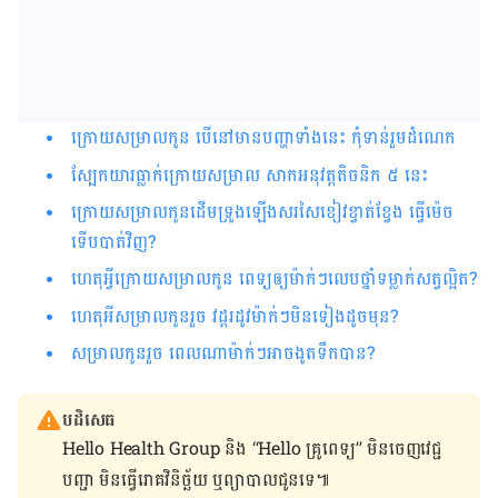
ក្រោយសម្រាលកូន បើនៅមានបញ្ហាទាំងនេះ កុំទាន់រួមដំណេក
ស្បែកយារធ្លាក់ក្រោយសម្រាល សាកអនុវត្តតិចនិក ៥ នេះ
ក្រោយសម្រាលកូនដើមទ្រូងឡើងសរសៃខៀវខ្វាត់ខ្វែង ធ្វើម៉េច
ទើបបាត់វិញ?
ហេតុអ្វីក្រោយសម្រាលកូន ពេទ្យឲ្យម៉ាក់ៗលេបថ្នាំទម្លាក់សត្វល្អិត?
ហេតុអីសម្រាលកូនរួច វដ្តរដូវម៉ាក់ៗមិនទៀងដូចមុន?
សម្រាលកូនរួច ពេលណាម៉ាក់ៗអាចងូតទឹកបាន?
បដិសេធ
Hello Health Group និង “Hello គ្រូពេទ្យ” មិន​ចេញ​វេជ្ជ
បញ្ជា មិន​ធ្វើ​រោគវិនិច្ឆ័យ ឬ​ព្យាបាល​ជូន​ទេ៕